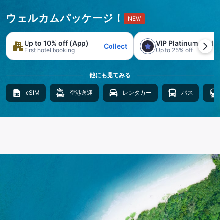
ウェルカムパッケージ！
NEW
Up to 10% off (App)
VIP Platinum trial
Collect
First hotel booking
Up to 25% off
他にも見てみる
eSIM
空港送迎
レンタカー
バス