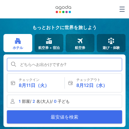
もっとおトクに世界を旅しよう
ホテル
航空券 + 宿泊
航空券
遊び・体験
どちらへお出かけですか?
チェックイン
チェックアウト
8月11日（火）
8月12日（水）
1
部屋/
2
名(大人)/
0
子ども
最安値を検索