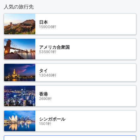
人気の旅行先
日本
159006軒
アメリカ合衆国
535901軒
タイ
130469軒
香港
2690軒
シンガポール
1501軒