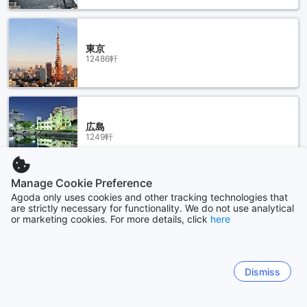
東京
12486軒
広島
1249軒
Manage Cookie Preference
もっと見る
Agoda only uses cookies and other tracking technologies that
are strictly necessary for functionality. We do not use analytical
or marketing cookies. For more details, click
here
全て表示
Sitemap
Dismiss
すべて見る