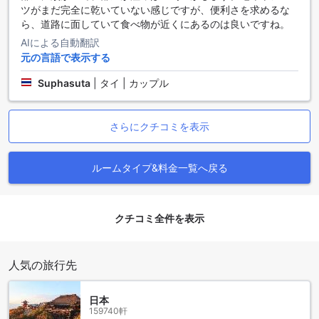
ます。まずは、The Royal Gems Golf And Sport Clubがあり
ツがまだ完全に乾いていない感じですが、便利さを求めるな
ます。このゴルフクラブでは、美しい景色を眺めながらゴル
ら、道路に面していて食べ物が近くにあるのは良いですね。
フを楽しむことができます。また、ゴールデン ジュビリー メ
AIによる自動翻訳
ディスン センターも近くにあります。ここでは、リラックス
元の言語で表示する
した雰囲気の中で癒しのマッサージやスパトリートメントを
受けることができます。さらに、マヒドル・ユニバーシテ
Suphasuta
|
タイ | カップル
ィ・（サラヤ・キャンパス）も近くにあります。このキャン
パスでは、学術的な雰囲気を味わいながら散策したり、学生
たちと交流したりすることができます。Phutthamonthonや
さらにクチコミを表示
Mu Clinic、Foodlandなども周辺にあり、さまざまな食事やシ
ョッピングの選択肢があります。24 Poshtel Salayaの周辺
は、観光名所や便利な施設が充実しており、滞在をより一層
ルームタイプ&料金一覧へ戻る
楽しむことができます。
便利な公共交通機関駅が周辺にある24 Poshtel Salaya
クチコミ全件を表示
24 Poshtel Salayaは、ナコンパトムの便利な場所に位置して
おり、周辺にはいくつかの公共交通機関駅があります。最寄
りの駅はKhlong Maha Swat駅です。この駅からは、市内各地
人気の旅行先
へのアクセスが容易で、観光スポットへの移動も便利です。
また、Wat Suwan駅も近くにあり、ここからは寺院や文化的
日本
な名所へのアクセスが簡単です。さらに、Sala Ya駅や
159740軒
Bangkok Salaya鉄道駅も利用できます。これらの駅を利用す