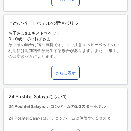
このアパートホテルの宿泊ポリシー
お子さま&エキストラベッド
0～0歳までのお子さま
添い寝の場合は宿泊無料です。＜ご注意＞ベビーベッドのご
利用には追加料金が発生する場合があります。また、利用可
否は空き状況によります。
1～18歳までのお子さま
エキストラベッドをお申し込みください。
さらに表示
19歳以上の宿泊者は大人とみなされます。
エキストラベッドの追加可否は、ルームタイプにより異なり
ます。各ルームタイプ欄の記載をお確かめください。ルーム
タイプの欄にエキストラベッド追加のオプションが提示され
24 Poshtel Salayaについて
ていない場合は、エキストラベッドの追加はできません。
【ご注意】6部屋以上をご予約の場合は、異なるご予約条件や
24 Poshtel Salaya: ナコンパトムの5.0スターホテル
追加料金が適用されることがありますのでご了承ください。
24 Poshtel Salayaは、ナコンパトムに位置する5.0スターホ
テルです。このホテルは、快適な滞在を提供するためにさま
ざまな設備を備えています。チェックインは午後3時から可能