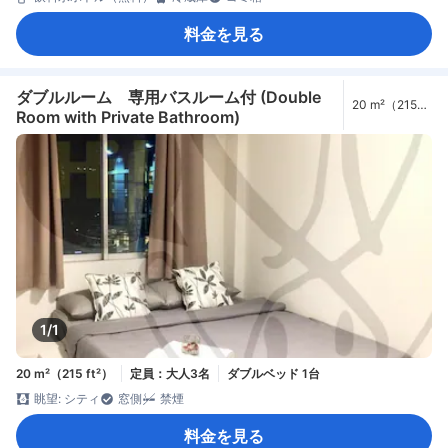
料金を見る
ダブルルーム 専用バスルーム付 (Double
20 m²（215
Room with Private Bathroom)
ft²）
1/1
20 m²（215 ft²）
定員：大人3名
ダブルベッド 1台
眺望: シティ
窓側
禁煙
料金を見る