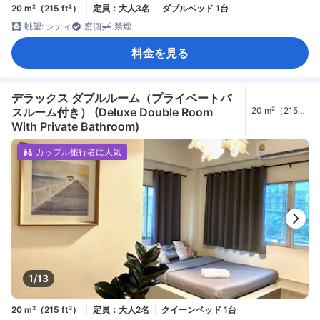
20 m²（215 ft²）
定員：大人3名
ダブルベッド 1台
眺望: シティ
窓側
禁煙
料金を見る
デラックス ダブルルーム（プライベートバ
スルーム付き） (Deluxe Double Room
20 m²（215
ft²）
With Private Bathroom)
カップル旅行者に人気
1/13
20 m²（215 ft²）
定員：大人2名
クイーンベッド 1台