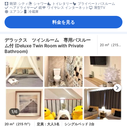
眺望: シティ
シャワー
トイレタリー
プライベートバスルーム
ヘアドライヤー
鏡
ワイヤレス インターネット
薄型TV
エアコン
冷蔵庫
料金を見る
デラックス ツインルーム 専用バスルー
ム付 (Deluxe Twin Room with Private
20 m²（215
ft²）
Bathroom)
1/6
20 m²（215 ft²）
定員：大人3名
シングルベッド 2台