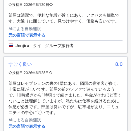
◇投稿日 2026年6月20日◇
しみいただけます。手軽にオンラインで予約でき、特別なオ
ファーや割引を利用することで、旅行をさらに充実させるこ
部屋は清潔で、便利な施設が近くにあり、アクセスも簡単で
とができるでしょう。24 Poshtel Salayaの魅力的な客室で、
す。大通りに面していて、見つけやすく、価格も安いです。
心温まる滞在をお楽しみください。
AIによる自動翻訳
元の言語で表示する
プッタモントン：ナコンパトムの魅力的なエリアでの滞在
Jenjira
|
タイ | グループ旅行者
プッタモントンは、タイのナコンパトムに位置する魅力的な
エリアです。このホテルの周辺には、豊かな自然と文化的な
魅力が広がっています。ホテルからわずか数分の距離にある
すごく良い
8.0
プッタモントン国立公園は、美しい景色とリラックスした雰
囲気で知られています。公園内には、広大な緑地、美しい
◇投稿日 2026年6月28日◇
池、そして数多くの花や樹木があり、散策やピクニックに最
適な場所です。
部屋はレセプションの裏の1階にあり、隣国の宿泊客が多く、
また、プッタモントン周辺には、ナコンパトムの歴史的な名
非常に騒がしいです。部屋の前のソファで遊んでいるよう
所もたくさんあります。ワット・プッタモントンは、タイで
で、10時過ぎから1時頃まで続きました。料金がそれほど高く
最も重要な仏教寺院の一つであり、美しい建築と壮大な仏像
ないことは理解していますが、私たちは仕事を続けるために
で知られています。また、ナコンパトム市内には、伝統的な
休息が必要です。部屋は良いですが、駐車場があり、コミュ
市場やおしゃれなカフェ、レストランもあり、地元の文化や
ニティの中心に近いです。
料理を楽しむことができます。
AIによる自動翻訳
プッタモントンでの滞在は、自然と文化を満喫する絶好の機
元の言語で表示する
会です。美しい景色や歴史的な名所を訪れるだけでなく、地