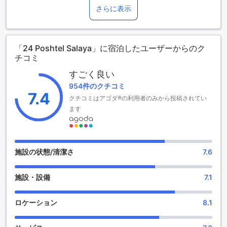
で、チェックアウトは午後12時までとなっています。14室の
さらに表示
客室があり、ゆったりとした空間でくつろぐことができま
す。ただし、お子様の宿泊には追加料金が発生する場合があ
りますのでご了承ください。
「24 Poshtel Salaya」に宿泊したユーザーからのク
チコミ
便利な設備を備えた24 Poshtel Salaya
すごく良い
24 Poshtel Salayaは、ナコンパトムに位置する便利な施設を
954件のクチコミ
提供しています。公共エリアでのWi-Fi接続が可能であり、快
7.4
クチコミはアゴダ®の利用者のみから投稿されてい
適な滞在をお楽しみいただけます。また、荷物の預かりサー
ビスもご利用いただけますので、旅行中のお荷物の心配をす
ます
ることなく、観光やビジネスに集中することができます。24
Poshtel Salayaは、快適さと利便性を追求したお客様のニーズ
にお応えするため、さまざまな便利な設備を提供していま
す。
施設の状態/清潔さ
7.6
便利な駐車場完備！24 Poshtel Salayaの交通施設
施設・設備
7.1
24 Poshtel Salayaは、ナコンパトムに位置するホテルで、便
利な交通施設を提供しています。ホテル内には無料の駐車場
ロケーション
8.1
が完備されており、お客様は車を心配することなく滞在を楽
しむことができます。駐車場は広々としており、安全な環境