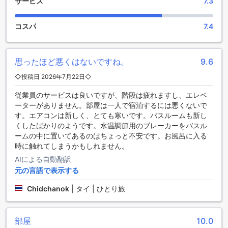
サービス
7.3
で車を保管することができます。また、ホテル周辺には主要
な観光スポットやレストランへのアクセスが便利であり、自
家用車での移動がおすすめです。24 Poshtel Salayaは、快適
コスパ
7.4
な滞在と便利な交通手段を提供することで、お客様の旅行を
より一層充実させます。
思ったほど悪くはないですね。
9.6
24 Poshtel Salayaの魅力的な客室のご紹介
◇投稿日 2026年7月22日◇
ナコンパトムに位置する24 Poshtel Salayaでは、様々なスタ
従業員のサービスは良いですが、階段は疲れますし、エレベ
イルの客室をご用意しています。デラックスダブルルーム
ーターがありません。部屋は一人で宿泊するには悪くないで
は、プライベートバスルームを完備した広々とした20平方メ
す。エアコンは新しく、とても寒いです。バスルームも新し
ートルの空間で、クイーンベッドが贅沢なひとときを提供し
くしたばかりのようです。水温調節用のブレーカーをバスル
ます。また、デラックスツインルームもプライベートバスル
ームの中に置いてあるのはちょっと不安です。お風呂に入る
ーム付きで、15平方メートルの快適なエリアに2つのシングル
時に触れてしまうかもしれません。
ベッドを備えています。シングルルームは共有バスルームを
利用するタイプで、10平方メートルのシンプルでありながら
AIによる自動翻訳
心地よい空間を提供しています。さらに、非喫煙の和室もご
元の言語で表示する
用意しており、15平方メートルの静かな環境で日本の文化を
感じることができます。デラックスツインベッドルームは、
Chidchanok
|
タイ | ひとり旅
20平方メートルの広さを誇り、快適さとスタイルを兼ね備え
ています。
Agodaでこれらの客室を予約することで、最適な価格での宿
部屋
10.0
泊が可能となり、スムーズでストレスのない予約体験をお楽