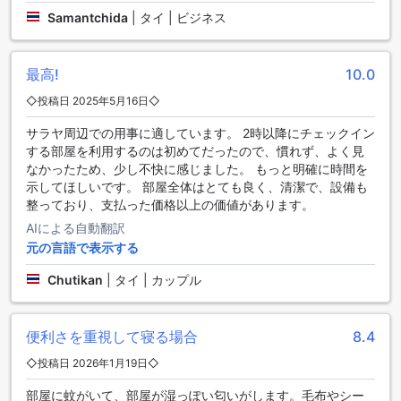
元の人々との触れ合いや美味しい食事も楽しむことができま
Samantchida
|
タイ | ビジネス
す。プッタモントンは、ナコンパトムでの滞在をより特別な
ものにしてくれるでしょう。
最高!
10.0
24 Poshtel Salayaへの最寄りの空港からのアクセス方法
◇投稿日 2025年5月16日◇
24 Poshtel Salayaは、タイのナコンパトムに位置するプッタ
サラヤ周辺での用事に適しています。 2時以降にチェックイン
モントンにあります。ナコンパトムへの最寄りの空港はドン
する部屋を利用するのは初めてだったので、慣れず、よく見
ムアン空港です。ドンムアン空港から24 Poshtel Salayaへの
なかったため、少し不快に感じました。 もっと明確に時間を
アクセス方法はいくつかあります。まず、空港からタクシー
示してほしいです。 部屋全体はとても良く、清潔で、設備も
を利用することができます。タクシーは空港の出口にたくさ
整っており、支払った価格以上の価値があります。
ん待機しており、約1時間で24 Poshtel Salayaに到着すること
ができます。また、ドンムアン空港からはバスも利用できま
AIによる自動翻訳
す。バスの乗り場は空港のターミナル内にあり、ナコンパト
元の言語で表示する
ム行きのバスに乗ることができます。バスは約2時間かかり、
24 Poshtel Salayaの近くにあるバス停で降りることができま
Chutikan
|
タイ | カップル
す。
24 Poshtel Salayaの周辺のランドマークとアトラクション
便利さを重視して寝る場合
8.4
◇投稿日 2026年1月19日◇
24 Poshtel Salayaは、ナコンパトムに位置しており、周辺に
はいくつかの魅力的なランドマークとアトラクションがあり
部屋に蚊がいて、部屋が湿っぽい匂いがします。毛布やシー