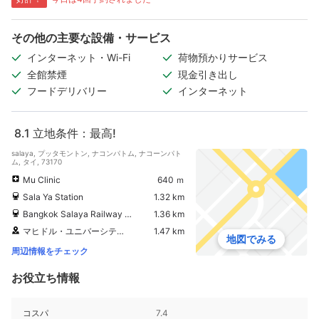
その他の主要な設備・サービス
インターネット・Wi-Fi
荷物預かりサービス
全館禁煙
現金引き出し
フードデリバリー
インターネット
8.1
立地条件：最高!
salaya, プッタモントン, ナコンパトム, ナコーンパト
ム, タイ, 73170
Mu Clinic
640 ｍ
Sala Ya Station
1.32 km
Bangkok Salaya Railway Station
1.36 km
マヒドル・ユニバーシティ・（サラヤ・キャンパス）
1.47 km
地図でみる
周辺情報をチェック
お役立ち情報
コスパ
7.4