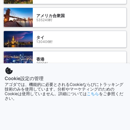
れば、バンコク市内や他の地域へのアクセスがスムーズにな
ります。24 Poshtel Salayaは、交通の便が良い場所に位置し
アメリカ合衆国
ており、観光客にとって理想的な宿泊施設です。
535249軒
周辺のレストラン
タイ
24 Poshtel Salayaの周辺には、Hua Seng Hong Branch
130406軒
Salaya、Sap Nuar、Anya's Place、Bubble in the Forest
Cafe、Music Square（レストラン）、Yang Noey Salaya、
Neo Suki The Brio Mall、Laanphor Braised Beef、Pee
香港
Neung Coffee House Salaya、The time suki salayaなどのレ
2690軒
ストランがあります。これらのレストランは、様々な料理や
雰囲気を提供しており、滞在中に美味しい食事を楽しむこと
Cookie設定の管理
ができます。また、周辺にはさまざまなカフェや飲食店もあ
シンガポール
アゴダでは、機能的に必要とされるCookieならびにトラッキング
り、地元の味を楽しむことができます。周辺エリアは食事や
1506軒
技術のみを使用しています。分析やマーケティングのための
飲み物を楽しむための多彩な選択肢があり、食通の方にも満
Cookieは使用していません。詳細については
こちら
をご参照くだ
足いただけることでしょう。
さい。
もっと見る
24 Poshtel Salaya: Affordable Luxury in ナコンパトム
全て表示
24 Poshtel Salaya offers exceptional value for money with
its average room price of just $24. Compared to the