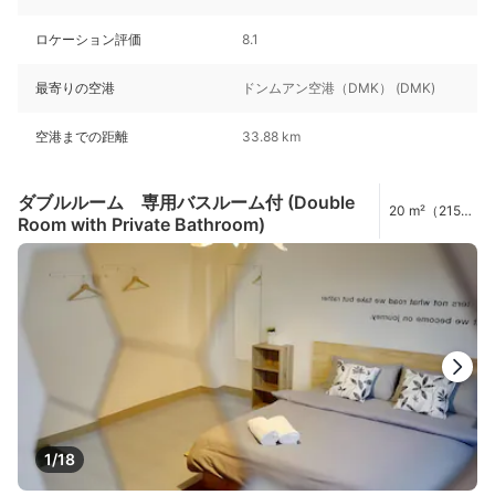
ロケーション評価
8.1
最寄りの空港
ドンムアン空港（DMK） (DMK)
空港までの距離
33.88 km
ダブルルーム 専用バスルーム付 (Double
20 m²（215
Room with Private Bathroom)
ft²）
1/18