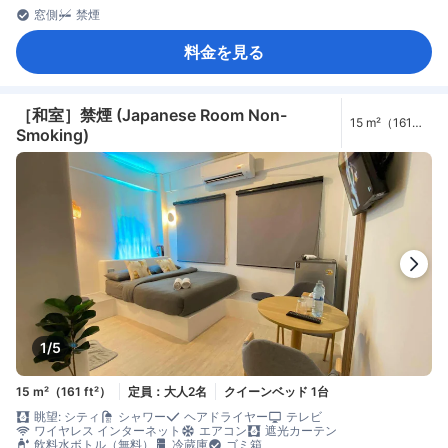
窓側
禁煙
料金を見る
［和室］禁煙 (Japanese Room Non-
15 m²（161
Smoking)
ft²）
1/5
15 m²（161 ft²）
定員：大人2名
クイーンベッド 1台
眺望: シティ
シャワー
ヘアドライヤー
テレビ
ワイヤレス インターネット
エアコン
遮光カーテン
飲料水ボトル（無料）
冷蔵庫
ゴミ箱