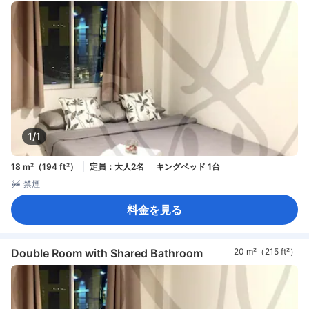
1/1
18 m²（194 ft²）
定員：大人2名
キングベッド 1台
禁煙
料金を見る
Double Room with Shared Bathroom
20 m²（215 ft²）