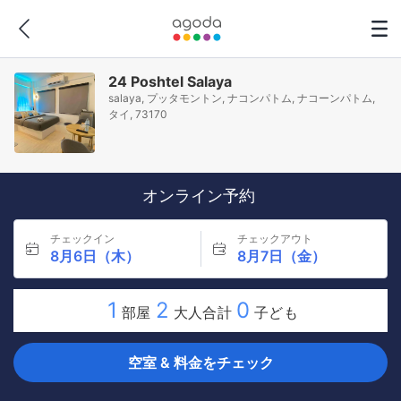
24 Poshtel Salaya
salaya, プッタモントン, ナコンパトム, ナコーンパトム,
タイ, 73170
オンライン予約
チェックイン
チェックアウト
8月6日（木）
8月7日（金）
1
2
0
部屋
大人合計
子ども
空室 & 料金をチェック