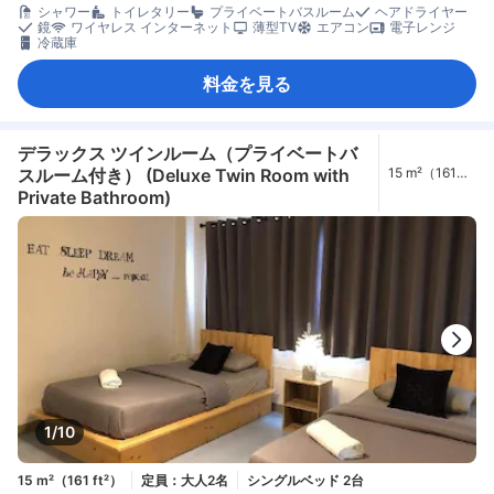
シャワー
トイレタリー
プライベートバスルーム
ヘアドライヤー
鏡
ワイヤレス インターネット
薄型TV
エアコン
電子レンジ
冷蔵庫
料金を見る
デラックス ツインルーム（プライベートバ
スルーム付き） (Deluxe Twin Room with
15 m²（161
ft²）
Private Bathroom)
1/10
15 m²（161 ft²）
定員：大人2名
シングルベッド 2台