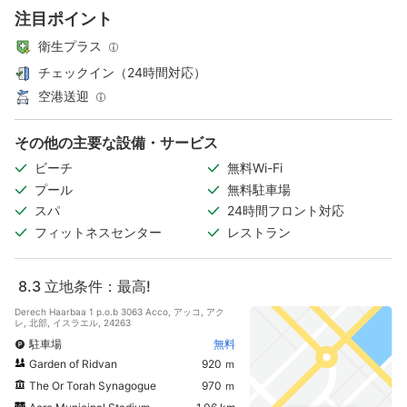
注目ポイント
衛生プラス
チェックイン（24時間対応）
空港送迎
その他の主要な設備・サービス
ビーチ
無料Wi-Fi
プール
無料駐車場
スパ
24時間フロント対応
フィットネスセンター
レストラン
8.3
立地条件：最高!
Derech Haarbaa 1 p.o.b 3063 Acco, アッコ, アク
レ, 北部, イスラエル, 24263
駐車場
無料
Garden of Ridvan
920 ｍ
The Or Torah Synagogue
970 ｍ