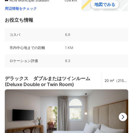
Acre Municipal Stadium
1.06 km
地図でみる
周辺情報をチェック
お役立ち情報
コスパ
6.9
市内中心地までの距離
1 KM
ロケーション評価
8.3
デラックス ダブルまたはツインルーム
20 m²（215
(Deluxe Double or Twin Room)
ft²）