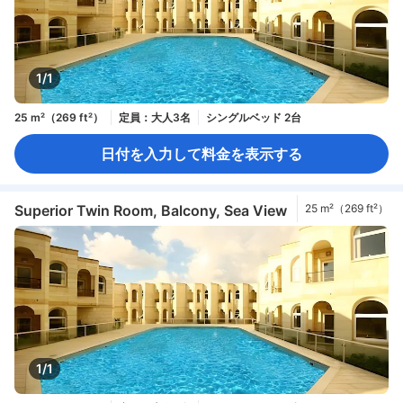
1/1
25 m²（269 ft²）
定員：大人3名
シングルベッド 2台
日付を入力して料金を表示する
Superior Twin Room, Balcony, Sea View
25 m²（269 ft²）
1/1