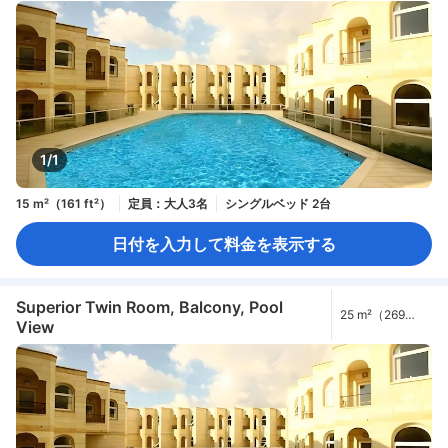
1/1
15 m²（161 ft²）
定員：大人3名
シングルベッド 2台
日付を入力して料金を表示する
Superior Twin Room, Balcony, Pool
25 m²（269
View
ft²）