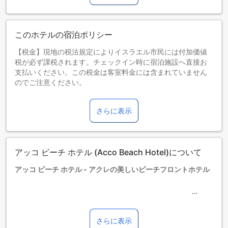
このホテルの宿泊ポリシー
【税金】現地の税法規定によりイスラエル市民には付加価値
税が必ず課税されます。チェックイン時に宿泊施設へ直接お
支払いください。この税金は客室料金には含まれていません
のでご注意ください。
お子さま&エキストラベッド
0～11歳までのお子さま
さらに表示
添い寝の場合は宿泊無料です。
エキストラベッドの追加可否は、ルームタイプにより異なり
ます。各ルームタイプ欄の記載をお確かめください。ルーム
タイプの欄にエキストラベッド追加のオプションが提示され
アッコ ビーチ ホテル (Acco Beach Hotel)について
ていない場合は、エキストラベッドの追加はできません。
【ご注意】6部屋以上をご予約の場合は、異なるご予約条件や
アッコ ビーチ ホテル - アクレの美しいビーチフロントホテル
追加料金が適用されることがありますのでご了承ください。
アッコ ビーチ ホテルは、イスラエルのアクレに位置する美し
いビーチフロントホテルです。空港までの所要時間は約110分
で、便利なアクセスが魅力です。ホテルには総75室の客室が
さらに表示