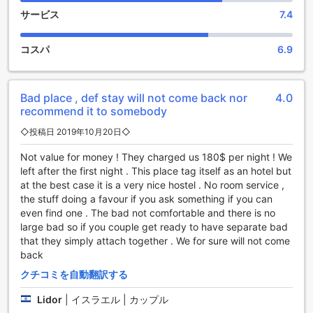
アッコ ビーチ ホテルの豪華なスポーツ施設
サービス
7.4
アッコ ビーチ ホテルは、素晴らしいスポーツ施設を提供して
コスパ
6.9
います。屋内プールでは、快適な環境で泳ぐことができま
す。フィットネスセンターでは、最新のトレーニング機器を
使用して、自分のペースでトレーニングを行うことができま
す。屋外プールでは、美しい景色を眺めながらリラックスし
Bad place , def stay will not come back nor
4.0
た時間を過ごすことができます。ダイビングやハイキングト
recommend it to somebody
レイルを楽しむこともでき、アドベンチャー好きな方には最
◇投稿日 2019年10月20日◇
適です。ウィンドサーフィンを楽しむこともでき、風の力を
感じながらスリル満点の体験ができます。また、ヨガルーム
Not value for money ! They charged us 180$ per night ! We
では、心と体をリフレッシュすることができます。ビーチに
left after the first night . This place tag itself as an hotel but
もアクセスできるため、自然の中でリラックスした時間を過
at the best case it is a very nice hostel . No room service ,
ごすことができます。さらに、無料のフィットネスセンター
the stuff doing a favour if you ask something if you can
も利用でき、24時間利用可能なフィットネスセンターもあり
even find one . The bad not comfortable and there is no
ます。アッコ ビーチ ホテルでは、充実したスポーツ施設でリ
large bad so if you couple get ready to have separate bad
ラックスとアクティビティの両方を楽しむことができます。
that they simply attach together . We for sure will not come
back
便利な設備が充実したアッコ ビーチ ホテル
クチコミを自動翻訳する
アッコ ビーチ ホテルは、快適で便利な設備が充実していま
Lidor
|
イスラエル | カップル
す。ホテル内には、ランドリーサービスやルームサービスが