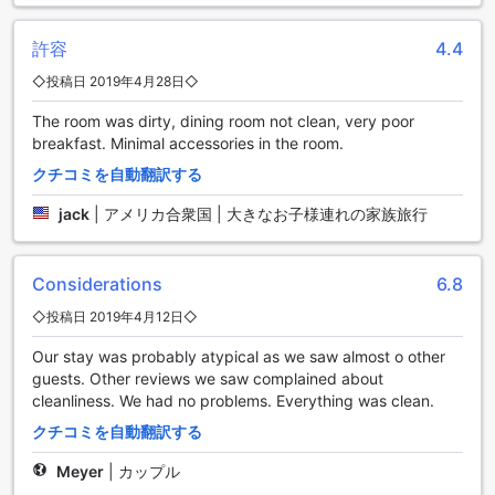
あり、お客様の滞在をより快適にするためのサポートを提供
しています。また、セーフティボックスやコンシェルジュも
許容
4.4
利用でき、貴重品の安全や観光情報の提供に役立ちます。ホ
テル内の公共エリアではWi-Fiが利用可能で、インターネット
◇投稿日 2019年4月28日◇
に接続して情報をチェックすることができます。喫煙者の方
には専用の喫煙エリアも用意されており、快適な滞在をお楽
The room was dirty, dining room not clean, very poor
しみいただけます。客室内でも無料のWi-Fiが利用でき、快適
breakfast. Minimal accessories in the room.
な滞在をサポートします。さらに、ドライクリーニングやエ
クチコミを自動翻訳する
クスプレスチェックイン/チェックアウト、荷物預かり、デイ
リーハウスキーピングなどのサービスも提供されています。
jack
|
アメリカ合衆国 | 大きなお子様連れの家族旅行
アッコ ビーチ ホテルでは、お客様の快適な滞在を最優先に考
えています。
Considerations
6.8
便利な交通施設を提供するアッコ ビーチ ホテル
◇投稿日 2019年4月12日◇
アッコ ビーチ ホテルは、お客様の快適な滞在をサポートする
Our stay was probably atypical as we saw almost o other
ために、さまざまな交通施設を提供しています。空港送迎サ
guests. Other reviews we saw complained about
ービスがあり、到着時や出発時に便利にご利用いただけま
cleanliness. We had no problems. Everything was clean.
す。また、ツアーサービスもご利用いただけますので、アク
レの周辺を観光する際にはぜひご活用ください。
クチコミを自動翻訳する
ホテル内には駐車場も完備されており、お車でお越しのお客
Meyer
|
カップル
様にも便利です。さらに、シャトルサービスやタクシーサー