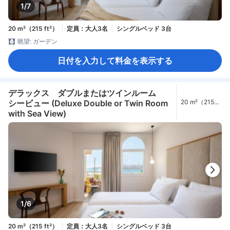
1/7
20 m²（215 ft²）
定員：大人3名
シングルベッド 3台
眺望: ガーデン
日付を入力して料金を表示する
デラックス ダブルまたはツインルーム
シービュー (Deluxe Double or Twin Room
20 m²（215
ft²）
with Sea View)
1/6
20 m²（215 ft²）
定員：大人3名
シングルベッド 3台