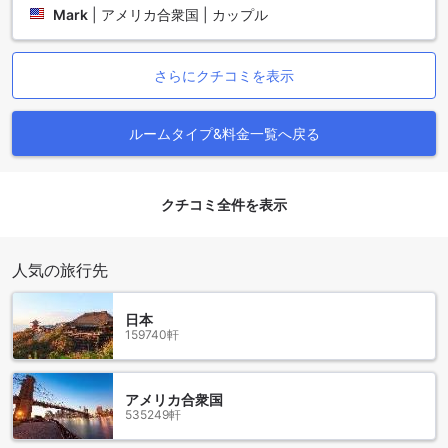
Mark
|
アメリカ合衆国 | カップル
アッコ ビーチ ホテルのダイニング施設
アッコ ビーチ ホテルでは、さまざまなダイニング施設をご用
さらにクチコミを表示
意しております。まずは、館内のコーヒーショップで、リラ
ックスした雰囲気の中で美味しいコーヒーや軽食を楽しんで
いただけます。また、レストランでは、シェフが厳選した新
ルームタイプ&料金一覧へ戻る
鮮な食材を使用した料理を提供しており、本格的な味わいを
お楽しみいただけます。
アッコ ビーチ ホテルでは、お部屋でのお食事も可能です。ル
クチコミ全件を表示
ームサービスをご利用いただければ、快適なお部屋で美味し
い料理をお楽しみいただけます。さらに、毎日のハウスキー
ピングサービスにより、清潔な環境でお食事をお楽しみいた
人気の旅行先
だけます。
また、アッコ ビーチ ホテルには、コーシャレストランもござ
います。厳格なコーシャの基準に則り、提供される料理は高
日本
品質で、ユダヤ教の食事規定に準拠しています。朝食には、
159740軒
ビュッフェ形式の朝食もご用意しており、さまざまな種類の
料理をお楽しみいただけます。コンチネンタルブレックファ
ストも提供しており、軽やかな朝食をお好みの方にもおすす
アメリカ合衆国
めです。アッコ ビーチ ホテルでは、お客様の食事体験を充実
535249軒
させるため、多様なダイニングオプションをご用意してお待