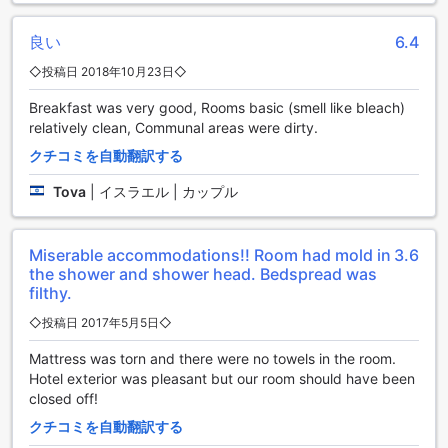
ビスもご利用いただけますので、周辺エリアの移動もスムー
ズに行えます。チケットサービスも提供しており、観光名所
やイベントへのアクセスも簡単になります。アッコ ビーチ ホ
良い
6.4
テルでは、駐車場も無料でご利用いただけますので、お車を
◇投稿日 2018年10月23日◇
お持ちのお客様にもおすすめです。
Breakfast was very good, Rooms basic (smell like bleach)
快適な滞在をお約束するアッコ ビーチ ホテルの客室設備
relatively clean, Communal areas were dirty.
クチコミを自動翻訳する
アッコ ビーチ ホテルでは、快適な滞在をお約束するために充
実した客室設備を提供しています。まず、全室にエアコンが
Tova
|
イスラエル | カップル
完備されており、常に快適な室温を保つことができます。イ
スラエルのアクレの暑い気候でも、客室内でリラックスした
時間を過ごすことができます。
Miserable accommodations!! Room had mold in
3.6
さらに、アッコ ビーチ ホテルの客室は広々としており、ゆっ
the shower and shower head. Bedspread was
たりとした空間でくつろぐことができます。モダンなインテ
filthy.
リアと快適なベッドが設置されており、疲れた体を癒すのに
最適な環境です。また、客室には専用のバスルームも完備さ
◇投稿日 2017年5月5日◇
れており、プライベートな時間を過ごすことができます。ア
Mattress was torn and there were no towels in the room.
メニティも充実しており、滞在中に必要なものはすべて揃っ
Hotel exterior was pleasant but our room should have been
ています。
closed off!
アッコ ビーチ ホテルの客室設備は、快適さと利便性を追求し
たものとなっています。アクレでの滞在をより快適に過ごし
クチコミを自動翻訳する
たい方におすすめのホテルです。