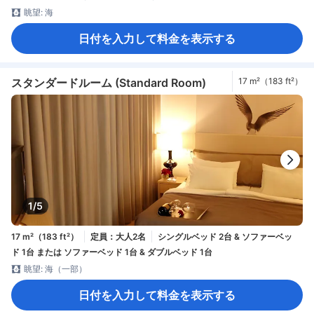
眺望: 海
日付を入力して料金を表示する
スタンダードルーム (Standard Room)
17 m²（183 ft²）
1/5
17 m²（183 ft²）
定員：大人2名
シングルベッド 2台 & ソファーベッ
ド 1台 または ソファーベッド 1台 & ダブルベッド 1台
眺望: 海（一部）
日付を入力して料金を表示する