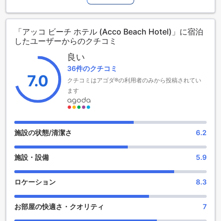
あり、快適な滞在をお約束します。チェックインは午後2時か
ら可能で、チェックアウトは午前11時までとなっておりま
す。また、市内中心部からはわずか1キロの距離に位置してお
「アッコ ビーチ ホテル (Acco Beach Hotel)」に宿泊
り、観光やショッピングにも便利です。子供に対するポリシ
したユーザーからのクチコミ
ーとして、0歳から11歳までのお子様は無料でご宿泊いただけ
ます。アッコ ビーチ ホテルは、美しい環境と充実した設備
良い
で、素晴らしい滞在を提供します。
36件のクチコミ
7.0
クチコミはアゴダ®の利用者のみから投稿されてい
アッコ ビーチ ホテルの豪華なエンターテイメント施設
ます
アッコ ビーチ ホテルは、お客様に快適な滞在を提供するため
に、豪華なエンターテイメント施設を完備しています。ホテ
ル内にはバーがあり、美味しいカクテルや地元のビールを楽
しむことができます。さらに、サロンでは最新のヘアスタイ
施設の状態/清潔さ
6.2
ルやメイクアップを提供しており、お客様の美しさを引き立
てます。
施設・設備
5.9
また、アッコ ビーチ ホテルでは、リラックスできるマッサー
ジやスパもご利用いただけます。疲れた身体を癒やし、心地
よい時間を過ごすことができます。さらに、広々とした庭園
ロケーション
8.3
もあり、美しい自然に囲まれながら散策することができま
す。アッコ ビーチ ホテルのエンターテイメント施設は、お客
お部屋の快適さ・クオリティ
7
様の滞在をより一層充実させること間違いありません。