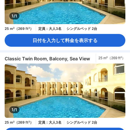
1/1
25 m²（269 ft²）
定員：大人3名
シングルベッド 2台
日付を入力して料金を表示する
Classic Twin Room, Balcony, Sea View
25 m²（269 ft²）
1/1
25 m²（269 ft²）
定員：大人3名
シングルベッド 2台