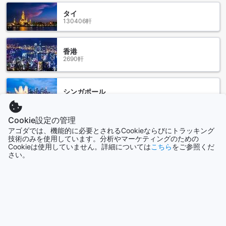
ちしております。
タイ
130406軒
アッコ ビーチ ホテルのお部屋の選択肢
アッコ ビーチ ホテルでは、標準ルームをご用意しておりま
香港
す。広さは17平方メートルで、シングルベッド2台、ダブルベ
2690軒
ッド1台、ソファベッド1台、またはソファベッド1台をお選び
いただけます。さまざまなお部屋のタイプからお好みのスタ
イルをお選びください。アッコ ビーチ ホテルのお部屋は快適
シンガポール
な滞在をお約束いたします。Agodaでの予約は最高の価格と
1506軒
簡単で手間のかからない体験を提供します。お得な価格で快
適な宿泊をお楽しみください。
Cookie設定の管理
もっと見る
アゴダでは、機能的に必要とされるCookieならびにトラッキング
アクレのアッコビーチホテル周辺の魅力的な観光地
技術のみを使用しています。分析やマーケティングのための
Cookieは使用していません。詳細については
こちら
をご参照くだ
全て表示
アクレのアッコビーチホテルは、イスラエル北部の魅力的な
さい。
観光地であるアッコの中心に位置しています。アッコは、そ
の歴史的な背景と美しい景観で知られており、訪れる人々に
今話題の都市
多くの魅力を提供しています。
アッコは、歴史的な要塞や古代の建物が立ち並ぶことで有名
シンガポール
です。アッコの旧市街は、ユネスコの世界遺産にも登録され
シンガポール
ており、その美しい石畳の通りや独特な建築物が訪れる人々
を魅了します。また、アッコの要塞は、中世の歴史を感じさ