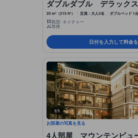
ダブルダブル デラックス (Dou
20 m²（215 ft²）
定員：大人3名
ダブルベッド 1
眺望: ネイチャー
禁煙
日付を入力して料金
1/1
お部屋の写真を見る
4人部屋 マウンテンビュー (Q