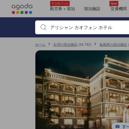
＜NEW＞クチコミ評価の傾向
アゴダに掲載されているクチコミは実際に予約をし、宿泊を終えたゲス
ロケーション
清潔さ
サービス
朝食
部屋の快適さ
コスパ良し
客室面積
バスルーム
ベッドタイプ
tooltip
tooltip
tooltip
tooltip
tooltip
tooltip
tooltip
tooltip
tooltip
tooltip
tooltip
tooltip
tooltip
tooltip
tooltip
tooltip
tooltip
tooltip
tooltip
tooltip
tooltip
tooltip
tooltip
tooltip
tooltip
tooltip
tooltip
tooltip
tooltip
tooltip
tooltip
tooltip
tooltip
tooltip
tooltip
tooltip
tooltip
tooltip
tooltip
tooltip
tooltip
tooltip
tooltip
tooltip
tooltip
tooltip
tooltip
tooltip
tooltip
tooltip
tooltip
tooltip
tooltip
tooltip
tooltip
tooltip
tooltip
tooltip
sentiment-positive-indicator
sentiment-negative-indicator
sentiment-positive-indicator
sentiment-negative-indicator
sentiment-positive-indicator
sentiment-negative-indicator
sentiment-positive-indicator
sentiment-negative-indicator
sentiment-positive-indicator
sentiment-negative-indicator
sentiment-positive-indicator
sentiment-negative-indicator
sentiment-positive-indicator
sentiment-negative-indicator
sentiment-positive-indicator
sentiment-negative-indicator
sentiment-positive-indicator
sentiment-negative-indicator
mountain view
眺望: 山
ウォークインシャワー
エキストラトイレ
シャワー
シャワーと浴槽（別々）
タオル
ヘアドライヤー
鏡
清掃用具
テレビ
Quad Room - Check-In After 3:00 PM
眺望: ネイチャー
シャワー
シャワーと浴槽（別々）
トイレタリー
バスタブ
ヘアドライヤー
鏡
テレビ
ワイヤレス インターネット
衛星テレビ/ケーブルテレビ
ツインベッドルーム (Twin Bedroom)
眺望: ネイチャー
ウォークインシャワー
シャワー
タオル
ヘアドライヤー
清掃用具
テレビ
ワイヤレス インターネット
無料Wi-Fi
エアコン
スーペリア ダブルルーム（チェックイン3:00 PM以降） (Superior Double Room - Ch
眺望: 山
ウォークインシャワー
シャワー
タオル
トイレタリー
ヘアドライヤー
鏡
清掃用具
テレビ
ワイヤレス インターネット
ダブルダブル デラックス (Double Deluxe)
眺望: ネイチャー
禁煙
DOUBLE STANDARD (Double Standard)
眺望: ネイチャー
禁煙
4人部屋 マウンテンビュー (Quadruple Room with Mountain View)
眺望: 山
ダブル スーペリア (Double Superior)
ダブル スーペリア (Double Superior)
眺望: ネイチャー
禁煙
ファミリールーム (Family Room)
詳細を見る
施設の状態/清潔さスコア 10点満点中7.3点
施設・設備スコア 10点満点中6.6点
ロケーションスコア 10点満点中8.2点 嘉義県における高スコア
お部屋の快適さ・クオリティスコア 10点満点中6.3点
サービススコア 10点満点中7.5点
コスパスコア 10点満点中6.9点
アゴダパック
New!
Mentioned in 113 reviews
Mentioned in 94 reviews
Mentioned in 92 reviews
Mentioned in 68 reviews
Mentioned in 62 reviews
Mentioned in 42 reviews
Mentioned in 41 reviews
Mentioned in 31 reviews
Mentioned in 30 reviews
航空券 + 宿泊
宿泊施設
交通機関
この宿泊施設へ寄せられた直近10件のクチコミ
88% Positive
70% Positive
63% Positive
29% Positive
53% Positive
28% Positive
48% Positive
9% Positive
60% Positive
8.0
10
10
8.4
10
7.2
8.0
6.8
10
8.4
11% Unfavourable
29% Unfavourable
36% Unfavourable
70% Unfavourable
46% Unfavourable
71% Unfavourable
51% Unfavourable
90% Unfavourable
40% Unfavourable
宿泊施設名やキーワードを入力し、矢印キーやタブキ
最新
ホーム
台湾の宿泊施設
(
24,762
)
嘉義県の宿泊施設
(
す