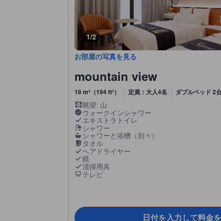
1/2
お部屋の写真を見る
mountain view
18 m²（194 ft²）
定員：大人4名
ダブルベッド 2
眺望: 山
ウォークインシャワー
エキストラトイレ
シャワー
シャワーと浴槽（別々）
タオル
ヘアドライヤー
鏡
清掃用具
テレビ
日付を入力して料金