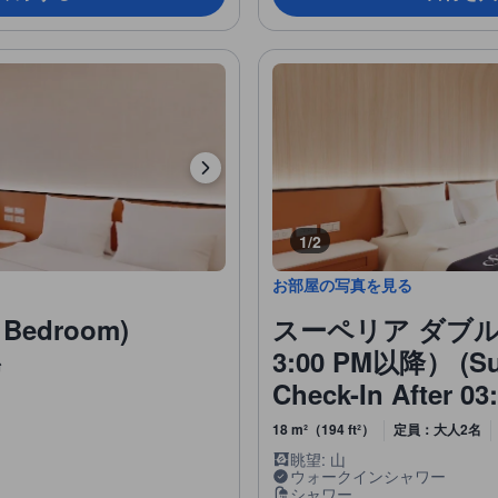
1/2
お部屋の写真を見る
edroom)
スーペリア ダブ
3:00 PM以降） (Sup
台
Check-In After 03
18 m²（194 ft²）
定員：大人2名
眺望: 山
ウォークインシャワー
シャワー