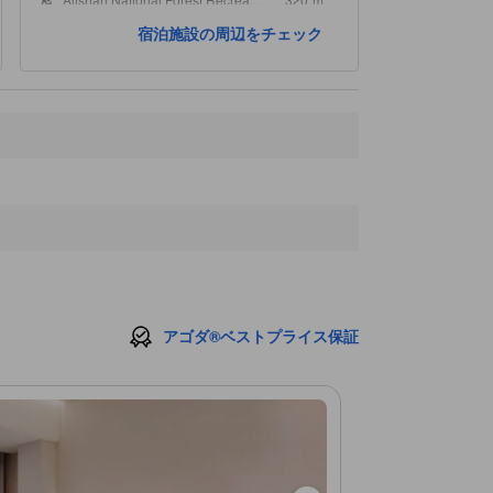
阿里山国家風景区
470 ｍ
宿泊施設の周辺をチェック
Cloud See
570 ｍ
アゴダ®ベストプライス保証