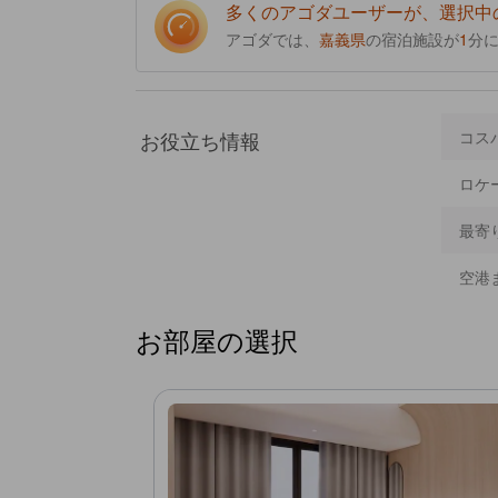
多くのアゴダユーザーが、選択中
す。］
アゴダでは、
嘉義県
の宿泊施設が
1
分
お役立ち情報
コス
ロケ
最寄
空港
お部屋の選択