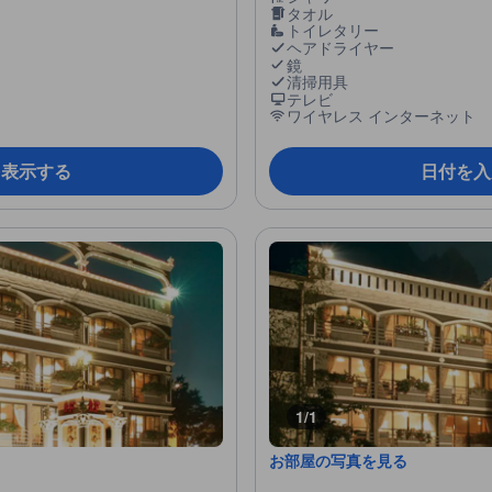
タオル
トイレタリー
ヘアドライヤー
鏡
清掃用具
テレビ
ワイヤレス インターネット
を表示する
日付を入
1/1
お部屋の写真を見る