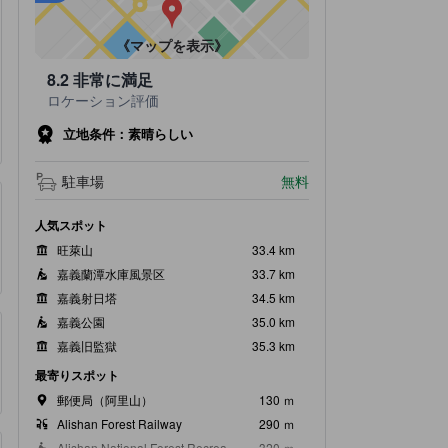
•
最寄の駅：Sacred Tree Station（距離0.77km）
《マップを表示》
8.2
非常に満足
ロケーション評価
立地条件：素晴らしい
駐車場
無料
人気スポット
旺萊山
33.4 km
嘉義蘭潭水庫風景区
33.7 km
嘉義射日塔
34.5 km
嘉義公園
35.0 km
嘉義旧監獄
35.3 km
最寄りスポット
郵便局（阿里山）
130 ｍ
Alishan Forest Railway
290 ｍ
Alishan National Forest Recreation Area
320 ｍ