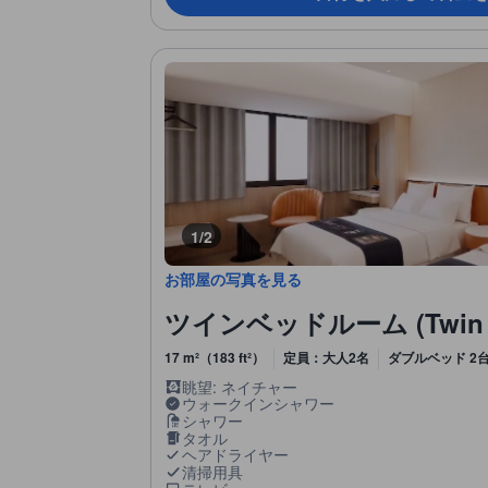
1/2
お部屋の写真を見る
ツインベッドルーム (Twin B
17 m²（183 ft²）
定員：大人2名
ダブルベッド 2
眺望: ネイチャー
ウォークインシャワー
シャワー
タオル
ヘアドライヤー
清掃用具