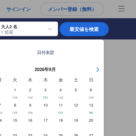
から宿泊選びをされるユーザーにとっても参考となる信頼できる情報源
サインイン
メンバー登録（無料）
大人2 名
最安値を検索
1 部屋
使用して、チェックイン日とチェックアウト日を移動します。エンターキー
嘉義県の宿泊施設 全420軒を見る
日付未定
2026年9月
月
火
水
木
金
土
日
1
2
3
4
5
6
105
102
101
102
102
7
8
9
10
11
12
13
02
102
106
101
99
4
15
16
17
18
19
20
ユーザー提供写真（27枚）
1
22
23
24
25
26
27