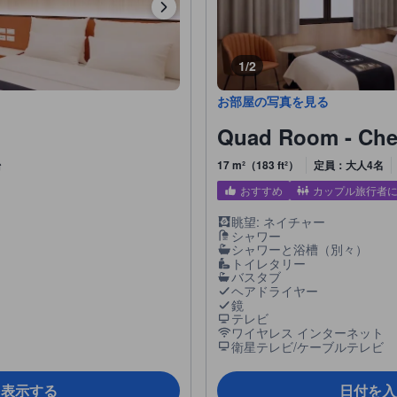
1/2
お部屋の写真を見る
Quad Room - Chec
台
17 m²（183 ft²）
定員：大人4名
おすすめ
カップル旅行者
眺望: ネイチャー
シャワー
シャワーと浴槽（別々）
トイレタリー
バスタブ
ヘアドライヤー
鏡
テレビ
ワイヤレス インターネット
衛星テレビ/ケーブルテレビ
を表示する
日付を入