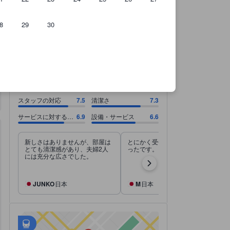
8
29
30
のです。
スタッフの対応 7.5スコア（10点満点）. 清潔さ 7.3スコア（10点満点）
スタッフの対応 7.5スコア（10点満点）
清潔さ 7.3スコア（10点満点）
サービスに対する料金 6.9スコア（10点満点）
設備・サービス 6.6スコア（10点満点）
7.3
すごく良い
すべて表示
3,540 件の総評
スタッフの対応
7.5
清潔さ
7.3
サービスに対する料
6.9
設備・サービス
6.6
金
新しさはありませんが、部屋は
とにかく受付の方の対応が良か
とても清潔感があり、夫婦2人
ったです。
には充分な広さでした。
JUNKO
日本
M
日本
アクセス抜群
tooltip
•
最寄の駅：Alishan Forest Railway（距離0.29km）