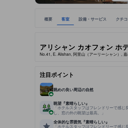
概要
客室
設備・サービス
クチコ
星評価は、宿泊施設から受け取った情報であり、宿
tooltip
星評価、最高5の内3
アリシャン カオフォン ホテル (Al
No.41, E. Alishan, 阿里山（アーリーシャン）, 嘉
注目ポイント
眺めの良い周辺の自然
眺望『素晴らしい』
ホテルスタッフはフレンドリーで感じ
し、窓の外の眺望は最高。
全体的な雰囲気『素晴らしい』
ホテルスタッフはフレンドリーで感じ