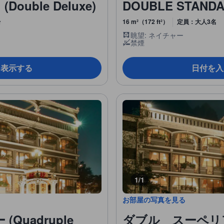
ble Deluxe)
DOUBLE STANDAR
台
16 m²（172 ft²）
定員：大人3名
眺望: ネイチャー
禁煙
を表示する
日付を入
1/1
お部屋の写真を見る
uadruple
ダブル スーペリア (D