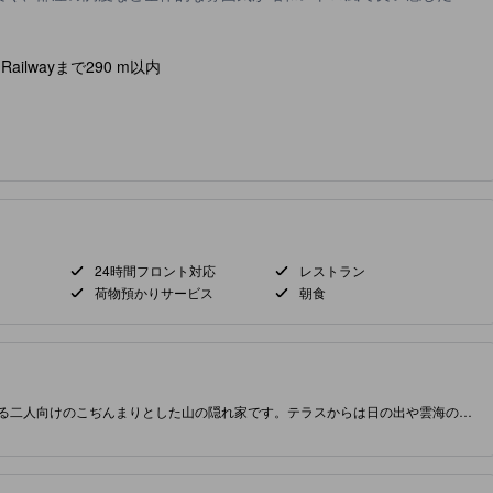
est Railwayまで290 m以内
24時間フロント対応
レストラン
荷物預かりサービス
朝食
ある二人向けのこぢんまりとした山の隠れ家です。テラスからは日の出や雲海の眺
山森林鉄道の観察もできます。茶畑が広がる霧深い阿里山郷に位置し、日の出テ
便性を両立しています。24時間対応のフロント、毎日のハウスキーピング、館
ど実用的な設備が整っています。客室には無料のお茶、無料Wi‑Fi、品質の良い
は山や森の眺望が楽しめます。象徴的な景色への簡単なアクセスと手間のかから
ンツは生成AIによって作成されています。情報が正確でない可能性がありま