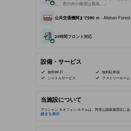
し、窓の外の眺望は最高。
公共交通機関まで290 ｍ
- Alishan For
24時間フロント対応
設備・サービス
無料Wi-Fi
無料駐車場
シャトルサービス
ファミリールーム
当施設について
アリシャン カオフォン ホテルは、阿里山国家風景区に
めを楽しめ、屋上での星空観察や、近くの歴史ある阿里
続きを表示
ラスや狭軌鉄道に近接するこのホテルは、自然の中での利
内レストラン、トレイルや景観鉄道のガイド付きツアーな
アメニティ、さわやかなシャワーを完備し、一部の客室
ないサービスを求める二人旅に最適です。 ［一部コンテ