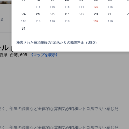
116
116
115
114
138
116
24
25
26
27
28
29
30
2
ミ
ロケーション
宿泊ポリシー
116
116
116
116
139
116
31
泊施設に備わっていると予想される快適さや客室設備のレベルを示すも
検索された宿泊施設の1泊あたりの概算料金（USD）
i-Shan Kaofeng Hotel)
義県, 台湾, 605
- 《マップを表示》
良く、部屋の調度など全体的な雰囲気が昭和レトロ風で良い感じだ
良く、部屋の調度など全体的な雰囲気が昭和レトロ風で良い感じだ