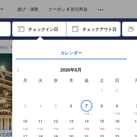
トから提供されています。実際の経験に基づいた内容であるため、これ
eck-In After 03:00 PM)
遊び・体験
クーポン & 割引料金
ーで進み、エンターキーを押して内容を確定して、検索します。
チェックイン日
チェックアウト日
エンターキーを押して日付選択画面の操作を開始します。方向キーを
420
)
アリシャン カオフォン ホテルの詳細を見る
カレンダー
2026年8月
月
火
水
木
金
土
日
1
2
3
4
5
6
7
8
9
116
116
1
10
11
12
13
14
15
16
1
116
114
116
116
135
143
116
べての写真を見る
17
18
19
20
21
22
23
2