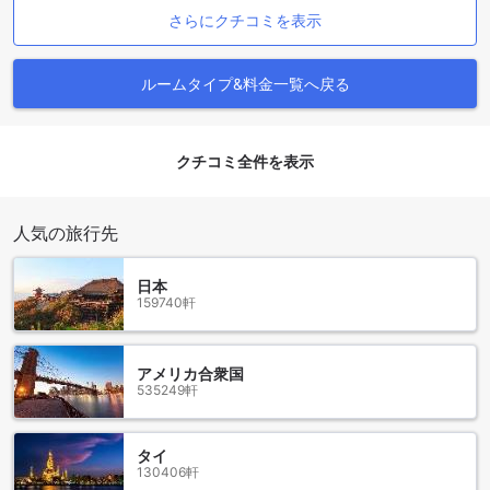
ルで、キングベッドが1台備わっています。プレミア2ベッド
さらにクチコミを表示
ルームは90平方メートルで、キングベッド1台とクイーンベッ
ド1台があります。3ベッドルームスイートは160平方メート
ルで、キングベッド1台、シングルベッド2台、クイーンベッ
ルームタイプ&料金一覧へ戻る
ド1台が備わっています。さらに、2ベッドルームスイートは
90平方メートルで、キングベッド1台とクイーンベッド1台が
あります。アゴダでこれらのお部屋を予約すると、最高の価
格と簡単で手間のかからない体験を提供します。
クチコミ全件を表示
ナイトバザール：チェンマイの夜の宝石
人気の旅行先
ナイトバザールは、チェンマイで最も魅力的な観光スポット
の一つです。夕方になると、この地域は活気に満ち、多くの
日本
人々が訪れます。ナイトバザールは、伝統的なタイの文化と
159740軒
現代のショッピングの融合を楽しむことができる場所です。
ナイトバザールは、さまざまな商品が並ぶ市場で、タイの伝
統的な工芸品、衣料品、アクセサリー、お土産などが豊富に
アメリカ合衆国
揃っています。また、美味しいタイ料理の屋台やレストラン
535249軒
も多くあり、地元の味を楽しむことができます。さらに、ナ
イトバザール周辺には、バー、カフェ、エンターテイメント
施設などもあり、夜遅くまで楽しむことができます。
タイ
ナイトバザールは、チェンマイの文化と活気を体験する絶好
130406軒
の場所です。夜の宝石とも言えるこの場所は、旅行者にとっ