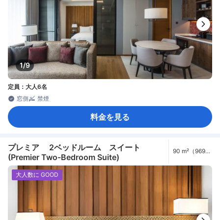
1/9
定員：大人6名
窓側
禁煙
料金を見る
プレミア 2ベッドルーム スイート
90 m²（969
(Premier Two-Bedroom Suite)
ft²）
大人数に GOOD