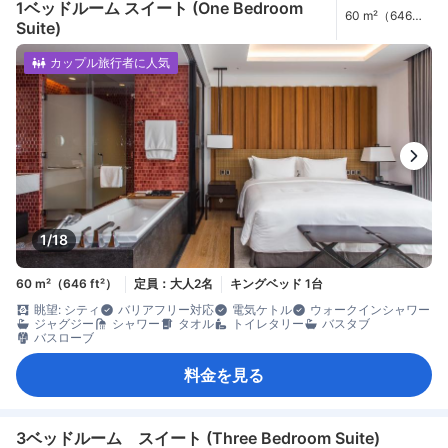
1ベッドルーム スイート (One Bedroom
60 m²（646
Suite)
ft²）
カップル旅行者に人気
1/18
60 m²（646 ft²）
定員：大人2名
キングベッド 1台
眺望: シティ
バリアフリー対応
電気ケトル
ウォークインシャワー
ジャグジー
シャワー
タオル
トイレタリー
バスタブ
バスローブ
料金を見る
3ベッドルーム スイート (Three Bedroom Suite)