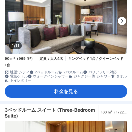
1/11
90 m²（969 ft²）
定員：大人4名
キングベッド 1台 / クイーンベッド
1台
眺望: シティ
2ベッドルーム
2バスルーム
バリアフリー対応
電気ケトル
ウォークインシャワー
ジャグジー
シャワー
タオル
トイレタリー
料金を見る
3ベッドルーム スイート (Three-Bedroom
160 m²（1722
Suite)
ft²）