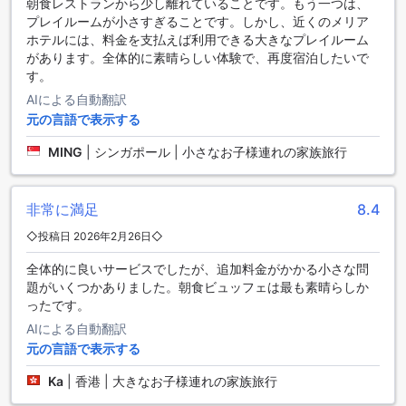
もちろん、タクシーサービスも利用可能ですので、観光地へ
朝食レストランから少し離れていることです。もう一つは、
の移動もスムーズに行えます。チケットサービスも提供され
プレイルームが小さすぎることです。しかし、近くのメリア
ており、お出かけの際には便利です。さらに、敷地内には無
ホテルには、料金を支払えば利用できる大きなプレイルーム
料の駐車場もありますので、お車でお越しの方も安心してご
があります。全体的に素晴らしい体験で、再度宿泊したいで
利用いただけます。アナンタラ サービスド スイーツは、快適
す。
な交通環境を整えており、お客様の滞在をより一層充実させ
AIによる自動翻訳
ることでしょう。
元の言語で表示する
アナンタラ チェンマイ サービスト スイーツの客室設備
MING
|
シンガポール | 小さなお子様連れの家族旅行
アナンタラ チェンマイ サービスト スイーツでは、快適な滞在
を実現するための充実した客室設備を提供しています。各客
非常に満足
8.4
室にはエアコンが完備されており、タイの暑い日でも快適に
過ごすことができます。また、バスローブや高品質なリネン
◇投稿日 2026年2月26日◇
が用意されており、リラックスしたひとときをお過ごしいた
全体的に良いサービスでしたが、追加料金がかかる小さな問
だけます。毎日の新聞サービスもあり、最新の情報を手に入
題がいくつかありました。朝食ビュッフェは最も素晴らしか
れることができます。
ったです。
さらに、客室にはテレビや冷蔵庫、コーヒー/ティーメーカー
があり、くつろぎながらお好きな飲み物を楽しむことができ
AIによる自動翻訳
ます。バルコニーやテラスも完備されており、美しい景色を
元の言語で表示する
眺めながらのんびり過ごすのに最適です。バスルームにはヘ
Ka
|
香港 | 大きなお子様連れの家族旅行
アドライヤーとアメニティが揃っており、快適なバスタイム
を演出します。遮光カーテンがあるため、プライバシーを守