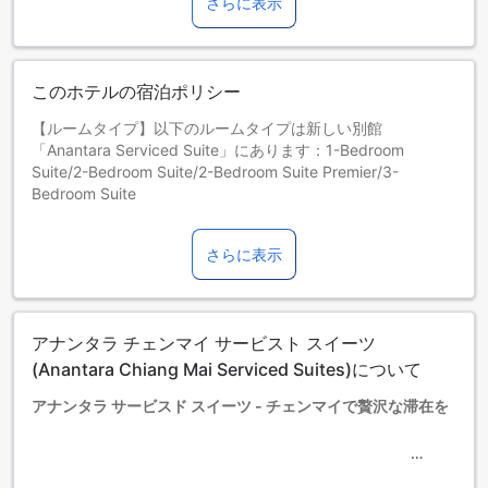
さらに表示
このホテルの宿泊ポリシー
【ルームタイプ】以下のルームタイプは新しい別館
「Anantara Serviced Suite」にあります：1-Bedroom
Suite/2-Bedroom Suite/2-Bedroom Suite Premier/3-
Bedroom Suite
【プールのご利用】「Anantara Chiang Mai Serviced
Suites」にお泊りのお客様は、「Anantara Chiang Mai
さらに表示
Resort」のプールをご利用いただけませんのでご了承くださ
い。「Anantara Chiang Mai Serviced Suites」の20 m 屋上
プールご利用時間は、07:00 AM～07:00 PMです。
【その他追記】12歳以上のお客様のみがリバーサイドプール
アナンタラ チェンマイ サービスト スイーツ
をご利用いただけます。ルーフトッププールは全ての年齢の
お客様がご利用いただけます。
(Anantara Chiang Mai Serviced Suites)について
お子さま&エキストラベッド
アナンタラ サービスド スイーツ - チェンマイで贅沢な滞在を
0～3歳までのお子さま
添い寝の場合は宿泊無料です。＜ご注意＞ベビーベッドのご
利用には追加料金が発生する場合があります。また、利用可
アナンタラ サービスド スイーツは、チェンマイの中心からわ
否は空き状況によります。