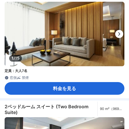
1/15
定員：大人7名
窓側
禁煙
料金を見る
2ベッドルーム スイート (Two Bedroom
90 m²（969
Suite)
ft²）