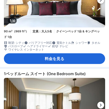
1/4
90 m²（969 ft²）
定員：大人5名
クイーンベッド 1台 & キングベッ
ド 1台
眺望: シティ
バリアフリー対応
電気ケトル
シャワー
タオル
バスローブ
ヘアドライヤー
鏡
テレビ
ワイヤレス インターネット
料金を見る
1ベッドルーム スイート (One Bedroom Suite)