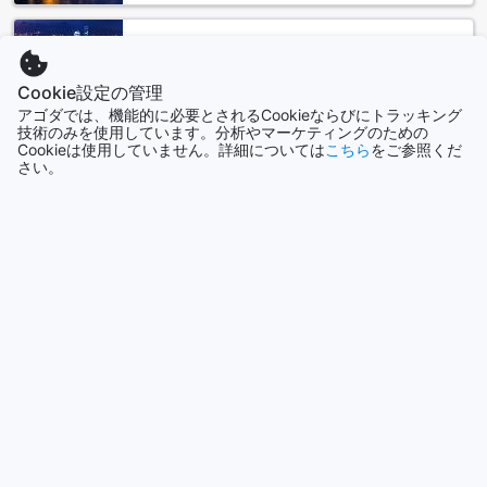
て必見の観光スポットです。ナイトバザール周辺のアナンタ
ラ サービスド スイーツは、この魅力的な場所を訪れる旅行者
香港
にとって最適な宿泊施設です。
2690軒
Cookie設定の管理
アナンタラ サービスド スイーツへのアクセス
アゴダでは、機能的に必要とされるCookieならびにトラッキング
技術のみを使用しています。分析やマーケティングのための
シンガポール
チェンマイへの旅行を計画している方にとって、アナンタラ
Cookieは使用していません。詳細については
こちら
をご参照くだ
1506軒
さい。
サービスド スイーツへのアクセスは非常に便利です。チェン
マイにはチェンマイ国際空港があり、ここからアナンタラ サ
ービスド スイーツへの移動は簡単です。チェンマイ国際空港
もっと見る
からアナンタラ サービスド スイーツまでの距離は約15キロメ
ートルで、タクシーや乗り物を利用することができます。
全て表示
チェンマイ国際空港からアナンタラ サービスド スイーツへの
移動手段はいくつかあります。一番便利な方法は、空港タク
シーを利用することです。空港タクシーは空港の到着ロビー
今話題の都市
に常に待機しており、アナンタラ サービスド スイーツまでの
料金は約300バーツから400バーツです。また、アプリを利用
セブ
してタクシーを予約することもできます。他にも、空港バス
フィリピン
やシャトルバスを利用することもできますが、時間がかかる
場合があります。
アナンタラ サービスド スイーツはナイトバザールに位置して
沖縄本島
おり、チェンマイの主要な観光スポットやショッピングエリ
日本