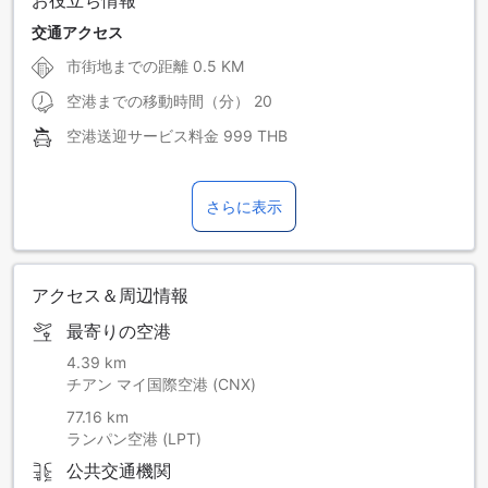
お役立ち情報
ポルトガル語
マレー語
交通アクセス
市街地までの距離
0.5 KM
韓国語
北京語
空港までの移動時間（分）
20
空港送迎サービス料金
999 THB
さらに表示
アクセス＆周辺情報
最寄りの空港
4.39 km
チアン マイ国際空港 (CNX)
77.16 km
ランパン空港 (LPT)
公共交通機関