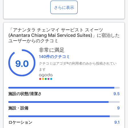
ずか0.5キロメートルの距離に位置する5つ星ホテルです。
4～11歳までのお子さま
2016年に建設されたこのホテルは、贅沢な滞在を求める旅行
さらに表示
エキストラベッドをお申し込みください。
者にとって理想的な選択肢です。
12歳以上の宿泊者は大人とみなされます。
チェックアウトは午後12時まで可能で、チェックインは午後3
エキストラベッドの追加可否は、ルームタイプにより異なり
時からとなっています。26室の客室を提供しており、快適な
ます。各ルームタイプ欄の記載をお確かめください。ルーム
「アナンタラ チェンマイ サービスト スイーツ
宿泊環境を提供しています。空港まではわずか20分でアクセ
タイプの欄にエキストラベッド追加のオプションが提示され
(Anantara Chiang Mai Serviced Suites)」に宿泊した
スできるため、旅行の便利さを追求する方にもおすすめで
ていない場合は、エキストラベッドの追加はできません。
ユーザーからのクチコミ
す。
【ご注意】6部屋以上をご予約の場合は、異なるご予約条件や
ただし、お子様の宿泊に関しては、無料ではご利用いただけ
追加料金が適用されることがありますのでご了承ください。
非常に満足
ません。追加料金が発生する場合がありますので、詳細はホ
140件のクチコミ
テルにお問い合わせください。アナンタラ サービスド スイー
9.0
クチコミはアゴダ®の利用者のみから投稿されてい
ツでの滞在は、快適さと贅沢さを追求する方にぴったりの選
ます
択肢です。
充実したエンターテイメント施設でリラックスを満喫
アナンタラ サービスド スイーツは、チェンマイで最高のエン
施設の状態/清潔さ
9.5
ターテイメント施設を提供しています。ホテル内にはショッ
プ、サロン、マッサージルーム、サウナ、スチームルーム、
施設・設備
9
スパがあり、お客様のリラックスをサポートします。広々と
した庭園では、自然の中で散歩を楽しむことができます。ま
た、ギフト/お土産ショップでは、お土産を探す楽しみも味わ
ロケーション
9.1
えます。アナンタラ サービスド スイーツでは、充実したエン