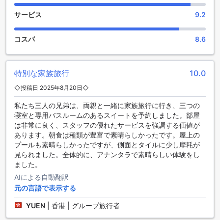
ターテイメント施設を通じて、心地よい滞在を提供します。
サービス
9.2
充実したスポーツ施設でアクティブな滞在を楽しもう
コスパ
8.6
アナンタラ サービスド スイーツは、スポーツ施設が充実して
おり、アクティブな滞在を楽しむことができます。室内プー
ルでは、いつでも快適に泳ぐことができます。また、敷地内
特別な家族旅行
10.0
にはゴルフコースもあり、ゴルフ愛好家にとってはまさに天
国です。フィットネスセンターでは、最新のトレーニング機
◇投稿日 2025年8月20日◇
器を使用して自分のペースでエクササイズすることができま
私たち三人の兄弟は、両親と一緒に家族旅行に行き、三つの
す。屋外プールでは、清涼感あふれる水中でのリフレッシュ
寝室と専用バスルームのあるスイートを予約しました。部屋
が可能です。ヨガルームでは、心と体をリラックスさせるこ
は非常に良く、スタッフの優れたサービスを強調する価値が
とができます。さらに、無料のフィットネスセンターも利用
あります。朝食は種類が豊富で素晴らしかったです。屋上の
でき、24時間いつでもトレーニングが可能です。アナンタラ
プールも素晴らしかったですが、側面とタイルに少し摩耗が
サービスド スイーツは、スポーツ施設が充実しているため、
見られました。全体的に、アナンタラで素晴らしい体験をし
アクティブな滞在を希望するゲストに最適な選択肢です。
ました。
便利な施設が充実したアナンタラ サービスド スイーツ
AIによる自動翻訳
元の言語で表示する
アナンタラ サービスド スイーツは、快適な滞在をサポートす
るさまざまな便利な施設を提供しています。まず、24時間対
YUEN
|
香港 | グループ旅行者
応のルームサービスがあり、いつでもお部屋で美味しい料理