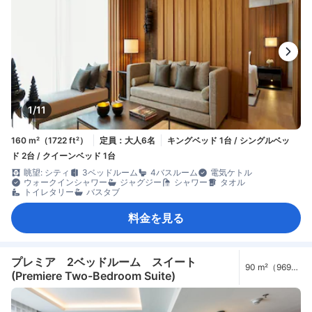
1/11
160 m²（1722 ft²）
定員：大人6名
キングベッド 1台 / シングルベッ
ド 2台 / クイーンベッド 1台
眺望: シティ
3ベッドルーム
4バスルーム
電気ケトル
ウォークインシャワー
ジャグジー
シャワー
タオル
トイレタリー
バスタブ
料金を見る
プレミア 2ベッドルーム スイート
90 m²（969
(Premiere Two-Bedroom Suite)
ft²）