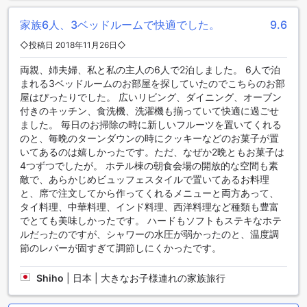
りつつ、ゆっくりとした睡眠をお楽しみいただけます。
家族6人、3ベッドルームで快適でした。
9.6
アナンタラ サービスド スイーツの充実したダイニング施設
◇投稿日 2018年11月26日◇
アナンタラ サービスド スイーツは、お客様に充実したダイニ
両親、姉夫婦、私と私の主人の6人で2泊しました。 6人で泊
ング体験を提供しています。ホテル内には24時間ルームサー
まれる3ベッドルームのお部屋を探していたのでこちらのお部
ビスがあり、いつでもお部屋でお食事を楽しむことができま
屋はぴったりでした。 広いリビング、ダイニング、オーブン
す。また、コーヒーショップもあり、美味しいコーヒーを楽
付きのキッチン、食洗機、洗濯機も揃っていて快適に過ごせ
しみながらくつろぐことができます。さらに、レストランも
ました。 毎日のお掃除の時に新しいフルーツを置いてくれる
あり、シェフが腕を振るう本格的な料理を味わうことができ
のと、毎晩のターンダウンの時にクッキーなどのお菓子が置
ます。お部屋での食事も可能で、お好きなメニューをお選び
いてあるのは嬉しかったです。ただ、なぜか2晩ともお菓子は
いただき、快適な空間でお食事をお楽しみいただけます。共
4つずつでしたが。 ホテル棟の朝食会場の開放的な空間も素
用キッチンもあり、自分で料理を作ることもできます。ま
敵で、あらかじめビュッフェスタイルで置いてあるお料理
た、毎日のハウスキーピングサービスも行っており、清潔な
と、席で注文してから作ってくれるメニューと両方あって、
状態で食事を楽しむことができます。アナンタラ サービスド
タイ料理、中華料理、インド料理、西洋料理など種類も豊富
スイーツでは、お客様のダイニング体験を最高のものにする
でとても美味しかったです。 ハードもソフトもステキなホテ
ために、さまざまな施設を提供しています。
ルだったのですが、シャワーの水圧が弱かったのと、温度調
節のレバーが固すぎて調節しにくかったです。
アナンタラ サービスド スイーツのお部屋の種類
Shiho
|
日本 | 大きなお子様連れの家族旅行
アナンタラ サービスド スイーツでは、さまざまなお部屋の選
択肢があります。ワンベッドルームスイートは60平方メート