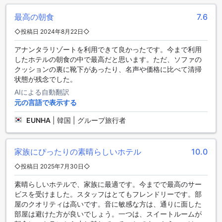
を楽しむことができます。また、ランドリーサービスやドラ
イクリーニングサービスも利用でき、長期滞在にも便利で
最高の朝食
7.6
す。さらに、お部屋への配達サービスやセーフティボックス
◇投稿日 2024年8月22日◇
も完備されており、安心しておくつろぎいただけます。コン
シェルジュも常駐しており、観光情報や予約手続きなど、さ
アナンタラリゾートを利用できて良かったです。今まで利用
まざまなお手伝いをしてくれます。公共エリアではWi-Fiが利
したホテルの朝食の中で最高だと思います。ただ、ソファの
用可能で、快適なインターネット環境を提供しています。喫
クッションの裏に靴下があったり、名声や価格に比べて清掃
煙席も設けられており、タバコを吸われる方も快適にお過ご
状態が残念でした。
しいただけます。全客室で無料のWi-Fiが利用でき、ビジネス
AIによる自動翻訳
やプライベートでのインターネット利用もスムーズです。そ
元の言語で表示する
の他にも、エクスプレスチェックイン/チェックアウトや荷物
預かり、デイリーハウスキーピング、コインランドリーなど
EUNHA
|
韓国 | グループ旅行者
のサービスも充実しています。
便利な交通設備を備えたアナンタラ サービスド スイーツ
家族にぴったりの素晴らしいホテル
10.0
アナンタラ サービスド スイーツは、快適な滞在をお約束する
◇投稿日 2025年7月30日◇
ためにさまざまな交通設備を提供しています。まず、空港送
迎サービスがありますので、疲れた旅行者も安心です。ま
素晴らしいホテルで、家族に最適です。今までで最高のサー
た、バレットパーキングや駐車場も完備されており、お車で
ビスを受けました。スタッフはとてもフレンドリーです。部
の移動も便利です。さらに、レンタカーサービスもご利用い
屋のクオリティは高いです。音に敏感な方は、通りに面した
ただけますので、自由な観光計画を立てることができます。
部屋は避けた方が良いでしょう。一つは、スイートルームが