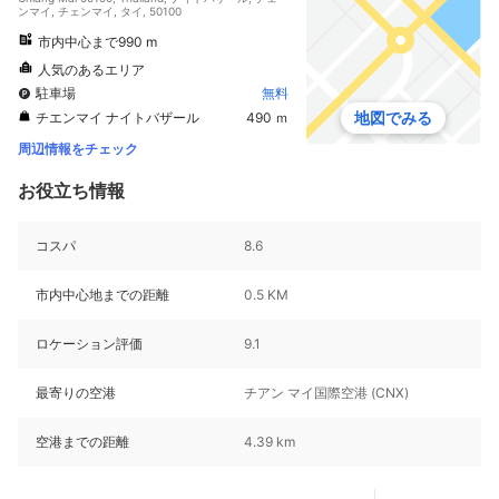
ンマイ, チェンマイ, タイ, 50100
市内中心まで990 m
人気のあるエリア
駐車場
無料
地図でみる
チエンマイ ナイトバザール
490 ｍ
周辺情報をチェック
お役立ち情報
コスパ
8.6
市内中心地までの距離
0.5 KM
ロケーション評価
9.1
最寄りの空港
チアン マイ国際空港 (CNX)
空港までの距離
4.39 km