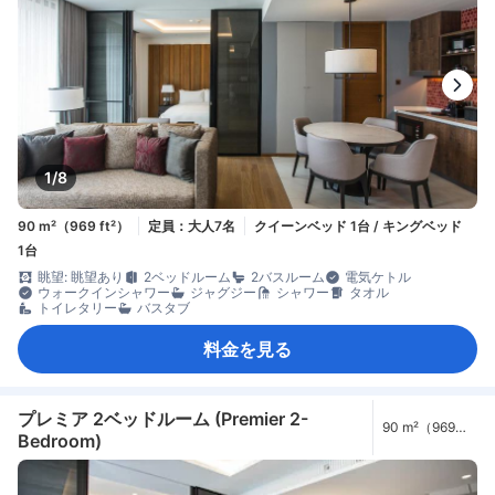
1/8
90 m²（969 ft²）
定員：大人7名
クイーンベッド 1台 / キングベッド
1台
眺望: 眺望あり
2ベッドルーム
2バスルーム
電気ケトル
ウォークインシャワー
ジャグジー
シャワー
タオル
トイレタリー
バスタブ
料金を見る
プレミア 2ベッドルーム (Premier 2-
90 m²（969
Bedroom)
ft²）