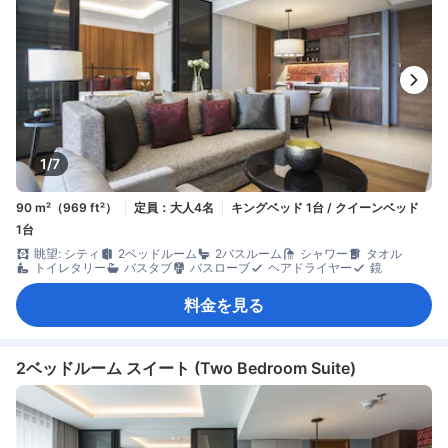
1/7
90 m²（969 ft²）
定員：大人4名
キングベッド 1台 / クイーンベッド
1台
眺望: シティ
2ベッドルーム
2バスルーム
シャワー
タオル
トイレタリー
バスタブ
バスローブ
ヘアドライヤー
鏡
料金を見る
2ベッドルーム スイート (Two Bedroom Suite)