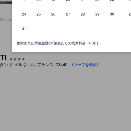
24
25
26
27
28
29
30
2
ション
宿泊ポリシー
31
の広さなどに基づいています。
検索された宿泊施設の1泊あたりの概算料金（USD）
TI
ン マルタン ド ベルヴィル, フランス, 73440
- 《マップを表示》