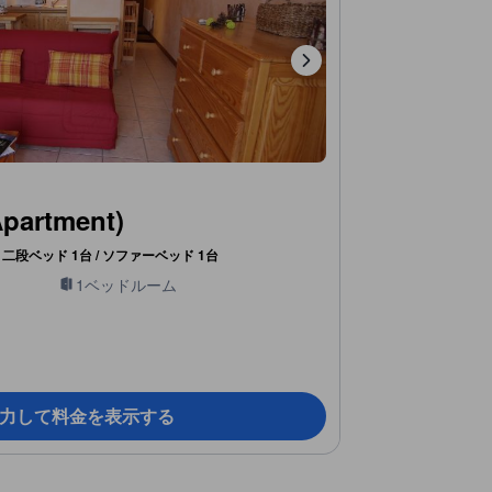
rtment)
二段ベッド 1台 / ソファーベッド 1台
1ベッドルーム
力して料金を表示する