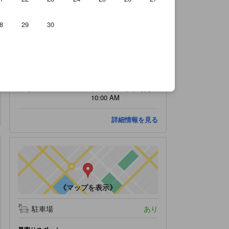
8
29
30
チェックイン日:
▼チェックアウト日
（05:00 PM～07:30
▼:
PM）
チェックアウト時間：
10:00 AM
詳細情報を見る
《マップを表示》
駐車場
あり