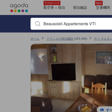
tooltip
tooltip
tooltip
tooltip
tooltip
tooltip
tooltip
tooltip
tooltip
tooltip
tooltip
tooltip
tooltip
tooltip
tooltip
tooltip
2ベッドルーム アパートメント 大人6名用 (Two-Bedroom Apartment (6 Adul
眺望: 山
2ベッドルーム
1バスルーム
2ベッドルーム アパートメント 大人6名用 (Two-Bedroom Apartment (6 Adul
眺望: 山
2ベッドルーム
1バスルーム
アパートメント 大人4名用 (Apartment (4 Adults))
眺望: 山
2ベッドルーム
1バスルーム
アパートメント (Apartment)
眺望: 山
1ベッドルーム
1バスルーム
アゴダパック
New!
航空券 + 宿泊
宿泊施設
交通機関
宿泊施設名やキーワードを入力し、矢印キーやタブキ
ホーム
フランスの宿泊施設
(
453,468
)
サン マルタ
す