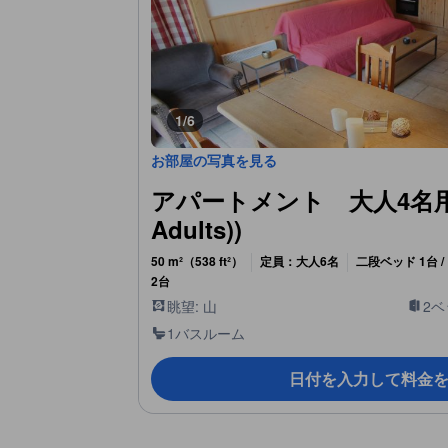
1/6
お部屋の写真を見る
アパートメント 大人4名用 (Ap
Adults))
50 m²（538 ft²）
定員：大人6名
二段ベッド 1台 
2台
眺望: 山
2
1バスルーム
日付を入力して料金