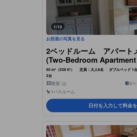
1/10
お部屋の写真を見る
2ベッドルーム アパート
(Two-Bedroom Apartment (
50 m²（538 ft²）
定員：大人6名
ダブルベッド 1台
2台
眺望: 山
2
1バスルーム
日付を入力して料金