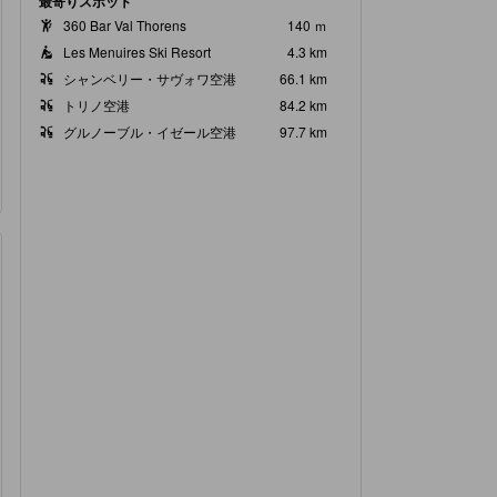
最寄りスポット
360 Bar Val Thorens
140 ｍ
Les Menuires Ski Resort
4.3 km
シャンベリー・サヴォワ空港
66.1 km
トリノ空港
84.2 km
グルノーブル・イゼール空港
97.7 km
ンスペース
浴室設備・アメニティ
ーベッド 2台
バスタブ, プライベートバ