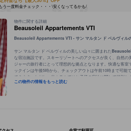
定料金なら【最大30%】OFF
もう一度料金チェック・・・\安くなってるかも/
物件に関する詳細
Beausoleil Appartements VTI
Beausoleil Appartements VTI
- サン マルタン ド ベルヴィ
サン マルタン ド ベルヴィルの美しい山々に囲まれた
Beausolei
な宿泊施設です。スキーリゾートへのアクセスが良く、自然の
ジャーの旅行者にとって理想的な拠点となります。快適な客室で、
ックインは午後5時から、チェックアウトは午前10時まで可能
できます。ただし、当ホテルではお子様の宿泊に関して特別な
この物件の情報をもっと読む
んので、追加料金が発生する場合があります。家族旅行を計画
Beausoleil Appartements VTI
のスポーツ施設：スキーの楽し
Beausoleil Appartements VTI
では、スキー愛好者にとって理
ン ド ベルヴィルの美しい雪景色を背景に、スキーを楽しむこ
セスが良いスキーリフトが近くにあり、初心者から上級者まで
鮮な雪の上での滑走は、心に残る思い出となることでしょう。 また、施設内にはスキー用具のレンタルサービス
アクセス
全室で利用可