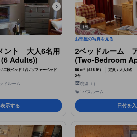
1/9
お部屋の写真を見る
メント 大人6名用
2ベッドルーム 
6 Adults))
(Two-Bedroom Apa
 / 二段ベッド 1台 / ソファーベッド
50 m²（538 ft²）
定員：大人6名
2台
ベッドルーム
眺望: 山
1バスルーム
を表示する
日付を入