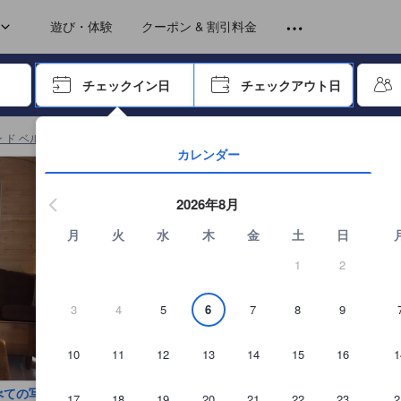
ts))
ts))
遊び・体験
クーポン & 割引料金
ーで進み、エンターキーを押して内容を確定して、検索します。
チェックイン日
チェックアウト日
エンターキーを押して日付選択画面の操作を開始します。方向キーを
ン ド ベルヴィルの宿泊施設
(
1,655
)
サン マルタン ド ベルヴィル アパートメン
カレンダー
2026年8月
月
火
水
木
金
土
日
1
2
3
4
5
6
7
8
9
10
11
12
13
14
15
16
1
べての写真を見る
17
18
19
20
21
22
23
2