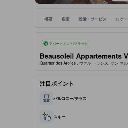
概要
客室
設備・サービス
ロケー
星評価は、設備・サービス、ユーザーの評価、部屋
tooltip
星評価、最高5の内4
アパートメント/フラット
Beausoleil Appartements V
Quartier des Arolles , ヴァル トランス, サ
注目ポイント
バルコニー/テラス
スキー