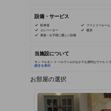
設備・サービス
駐車場
ファミリールーム
エレベーター
暖房
家族・お子様に優しい設備
当施設について
サン マルタン ド ベルヴィルのなかでも便利なヴァル 
施設には、ご滞在の質と満足感を向上させるための設備
続きを表示
お部屋の選択