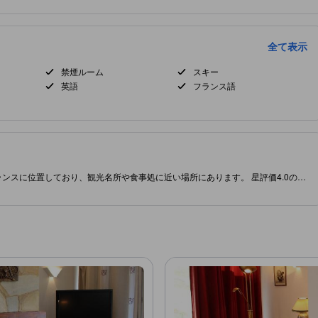
全て表示
禁煙ルーム
スキー
英語
フランス語
トランスに位置しており、観光名所や食事処に近い場所にあります。 星評価4.0の当
が満載です。