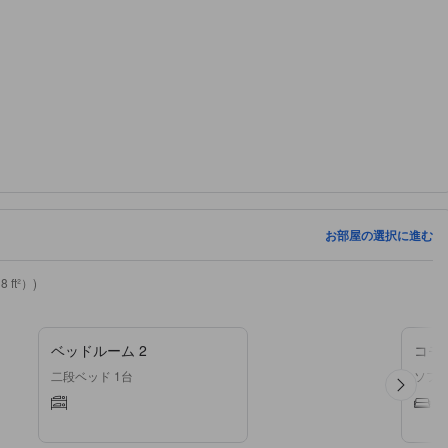
お部屋の選択に進む
ft²）)
ベッドルーム 2
コモ
二段ベッド 1台
ソファ