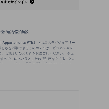
今すぐサインイン
ルの魅力的な宿泊施設
l Appartements VTI
は、4つ星のラグジュアリー
美しさを満喫できるこのホテルは、ビジネスやレ
心地よいひとときをお過ごしください。 チェ
ですので、ゆったりとした旅行計画を立てることが
ポリシーがあり、子供の宿泊は無料ではありませ
される際は、事前にご確認ください。
みを満喫しよう
想的なスポーツ施設が整っています。サン マルタ
とができる環境が整っています。宿泊施設からアク
、さまざまなコースを楽しむことができます。新