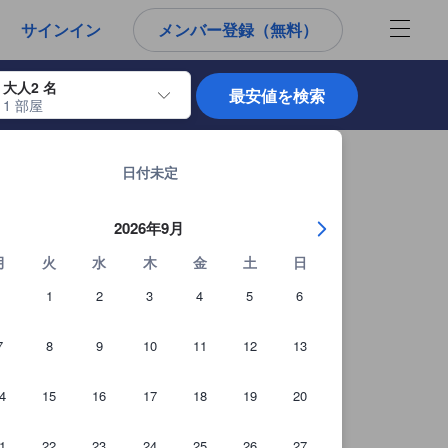
サインイン
メンバー登録（無料）
大人2 名
最安値を検索
1 部屋
使用して、チェックイン日とチェックアウト日を移動します。エンターキー
サン マルタン ド ベ
ト
(
2,184
)
Beausoleil Appartements VTIの詳細を見る
日付未定
2026年9月
月
火
水
木
金
土
日
1
2
3
4
5
6
7
8
9
10
11
12
13
4
15
16
17
18
19
20
1
22
23
24
25
26
27