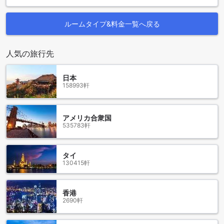
Appartement Bordeaux Centre Historiqueの客室設備
ルームタイプ&料金一覧へ戻る
Appartement Bordeaux Centre Historiqueでは、快適な滞在
を実現するための充実した客室設備を整えています。まず、
各部屋には最新のテレビが完備されており、リラックスした
人気の旅行先
時間を過ごすことができます。お気に入りの映画や番組を楽
しむための最高の環境が整っています。
日本
さらに、バルコニーやテラスもあり、美しいボルドーの街並
158993軒
みを眺めながら、朝のコーヒーやお茶を楽しむことができま
す。冷蔵庫も完備されているため、飲み物や軽食をいつでも
手軽に楽しむことができ、旅行中の便利さを提供します。リ
アメリカ合衆国
ネンやタオルも用意されており、快適さと清潔感を保つこと
535783軒
ができるのが魅力です。
ボルドー中心部の魅力的なアパートメントルーム
タイ
130415軒
ボルドーの歴史的な中心地に位置するAppartement
Bordeaux Centre Historiqueでは、スタイリッシュで快適な
宿泊体験を提供しています。27平方メートルのバルコニー付
香港
きアパートメントは、開放感あふれる空間と共に、美しい街
2690軒
並みを眺めながらリラックスできる特別な時間を演出しま
す。また、18平方メートルのスタジオは、シンプルでありな