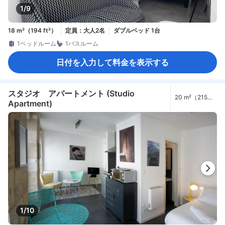
1/9
18 m²（194 ft²）
定員：大人2名
ダブルベッド 1台
1ベッドルーム
1バスルーム
日付を入力して料金を表示する
スタジオ アパートメント (Studio
20 m²（215
Apartment)
ft²）
1/10