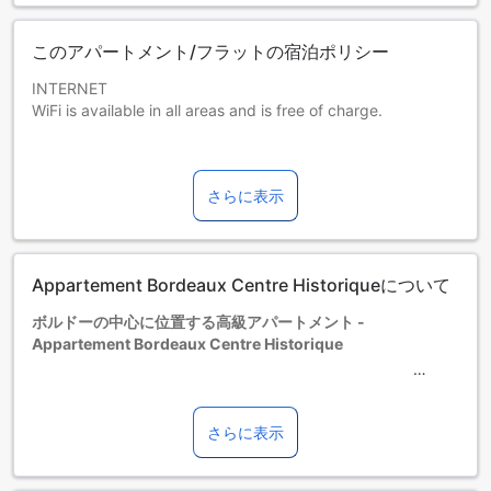
このアパートメント/フラットの宿泊ポリシー
INTERNET
WiFi is available in all areas and is free of charge.
PARKING
No parking available.
さらに表示
PETS
Pets are not allowed.
Appartement Bordeaux Centre Historiqueについて
CHILDREN AND EXTRA BED POLICY
Children of any age are allowed.
ボルドーの中心に位置する高級アパートメント -
You haven't added any extra beds.
Appartement Bordeaux Centre Historique
Any type of extra bed or child's cot/crib is upon request
and needs to be confirmed by management.
ボルドーの歴史的な中心地に位置する「Appartement
Bordeaux Centre Historique」は、贅沢な5つ星宿泊施設で、
さらに表示
訪れるゲストに特別な体験を提供します。美しい街並みを眺
めながら、心地よい滞在を楽しむことができるこのアパート