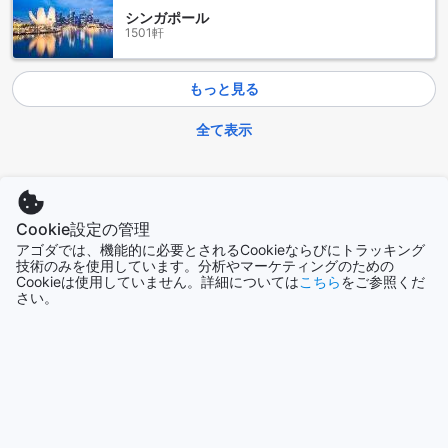
がらも洗練されたデザインが特徴で、ひとり旅やカップルに
シンガポール
ぴったりの隠れ家となります。さらに、20平方メートルのス
1501軒
タジオアパートメントは、居心地の良さと機能性を兼ね備え
た空間で、長期滞在にも対応しています。
もっと見る
Agodaでこれらの魅力的な部屋を予約することで、最良の価
格で宿泊できるだけでなく、簡単でストレスフリーな予約体
験をお楽しみいただけます。ボルドーの中心で特別なひとと
全て表示
きをお過ごしになるために、ぜひこの機会をお見逃しなく。
今話題の都市
ボルドー市内中心部の魅力
Cookie設定の管理
沖縄本島
ボルドー市内中心部は、歴史的な建物と現代的な文化が融合
日本
アゴダでは、機能的に必要とされるCookieならびにトラッキング
した魅力的なエリアです。ユネスコの世界遺産にも登録され
技術のみを使用しています。分析やマーケティングのための
ているこの地域は、美しい石造りの街並みが広がり、散策す
Cookieは使用していません。詳細については
こちら
をご参照くだ
るだけでも心を躍らせることでしょう。特に、グラシエ広場
さい。
パタヤ
やサン・ミッシェル地区は、地元の人々や観光客で賑わい、
タイ
カフェやレストランが立ち並ぶ活気あるスポットです。ここ
では、ボルドー特産のワインを楽しむことができるワインバ
ーや、地元の料理を堪能できるビストロが数多くあります。
ロンドン
また、ボルドー市内中心部には、数多くの美術館やギャラリ
イギリス
ーも点在しており、文化的な体験を求める方には最適な場所
です。特に、ボルドー美術館や現代アートのギャラリーは、