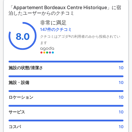
メントは、モダンな設備と歴史的な魅力が融合した理想的な
「Appartement Bordeaux Centre Historique」に宿
宿泊先です。
泊したユーザーからのクチコミ
チェックインは午後3時から、チェックアウトは午前11時まで
可能で、柔軟なスケジュールでの滞在が楽しめます。また、
非常に満足
小さなお子様をお連れの方にも配慮されており、0歳から2歳
147件のクチコミ
までのお子様は無料で宿泊できます。家族旅行にも最適なこ
8.0
クチコミはアゴダ®の利用者のみから投稿されてい
のアパートメントで、ボルドーの魅力を存分に味わってみて
はいかがでしょうか。
ます
Appartement Bordeaux Centre Historiqueの便利な施設
Appartement Bordeaux Centre Historiqueでは、快適な滞在
施設の状態/清潔さ
10
をサポートするための便利な施設が整っています。全客室で
は無料のWi-Fiをご利用いただけるため、旅行中でもストレス
施設・設備
10
なくインターネットにアクセスできます。大切なメールのチ
ェックや、観光スポットの情報収集も思いのままです。
さらに、公共エリアでもWi-Fiが利用可能なので、ロビーや共
ロケーション
10
用スペースでリラックスしながら、オンラインでのつながり
を維持することができます。観光の合間にSNSに思い出をシ
サービス
10
ェアしたり、旅行の計画を立てたりと、便利なインターネッ
ト環境が整っていることで、ボルドーの魅力を存分に楽しむ
ことができるでしょう。
コスパ
10