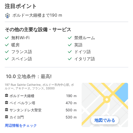
注目ポイント
ボルドー大鐘楼まで190 m
その他の主要な設備・サービス
無料Wi-Fi
禁煙ルーム
暖房
英語
フランス語
ドイツ語
スペイン語
イタリア語
10.0
立地条件：最高!
197 Rue Sainte Catherine, ボルドー市内中心部, ボ
ルドー, アキテーヌ, フランス, 33000
ボルドー大鐘楼
190 ｍ
ペイ ベルラン塔
470 ｍ
サンタンドレ大聖堂
500 ｍ
カイヨ門
530 ｍ
地図でみる
周辺情報をチェック