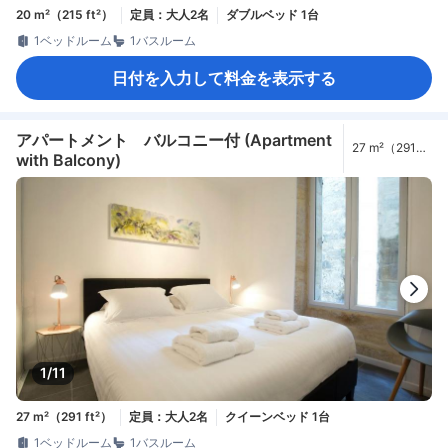
20 m²（215 ft²）
定員：大人2名
ダブルベッド 1台
1ベッドルーム
1バスルーム
日付を入力して料金を表示する
アパートメント バルコニー付 (Apartment
27 m²（291
with Balcony)
ft²）
1/11
27 m²（291 ft²）
定員：大人2名
クイーンベッド 1台
1ベッドルーム
1バスルーム