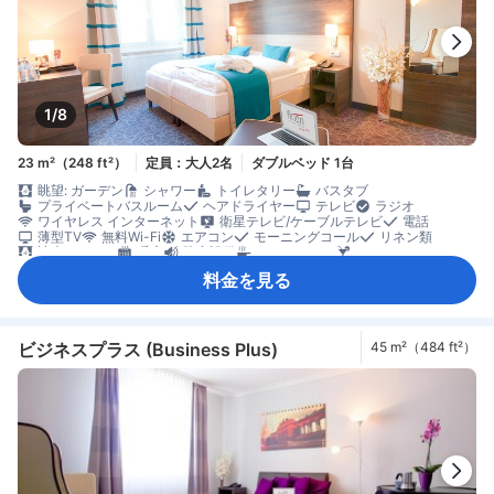
1/8
23 m²（248 ft²）
定員：大人2名
ダブルベッド 1台
眺望: ガーデン
シャワー
トイレタリー
バスタブ
プライベートバスルーム
ヘアドライヤー
テレビ
ラジオ
ワイヤレス インターネット
衛星テレビ/ケーブルテレビ
電話
薄型TV
無料Wi-Fi
エアコン
モーニングコール
リネン類
遮光カーテン
暖房
防音設備
フルキッチン
ミニバー
簡易キッチン
冷蔵庫
清掃（毎日）
カーペット
料金を見る
コネクティングルーム
ソファ
書斎デスク
アイロン設備
クローゼット
ズボンプレッサー
洋服掛け
セーフティボックス（客室内）
ノートパソコン用セーフティボックス
煙感知器
禁煙
個別エアコン
ビジネスプラス (Business Plus)
45 m²（484 ft²）