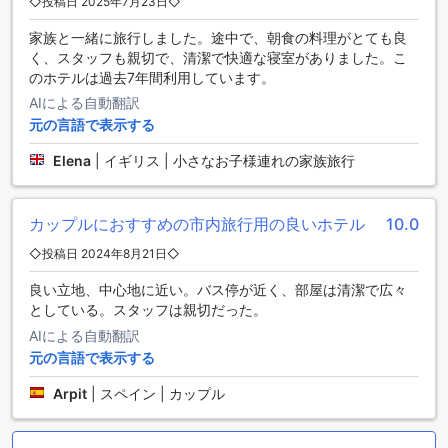
◇投稿日 2025年7月23日◇
アリオン シティホテル & アパートメント ウィーンのダイニン
家族と一緒に旅行しました。途中で、朝食の料理がとても良
グ施設
く、スタッフも親切で、清潔で快適な寝室がありました。こ
のホテルは過去7年間利用しています。
アリオン シティホテル & アパートメント ウィーンは、滞在中
AIによる自動翻訳
に快適な食事体験を提供するために、さまざまなダイニング
元の言語で表示する
施設をご用意しています。ホテル内には、便利なカフェがあ
り、一日中おいしいコーヒーや軽食を楽しむことができま
Elena
|
イギリス | 小さなお子様連れの家族旅行
す。また、レストランもあり、美味しい料理を味わいながら
くつろぐことができます。
毎日のハウスキーピングサービスが提供されるため、快適な
カップルにおすすめの市内旅行用の良いホテル
10.0
滞在をお楽しみいただけます。朝食はビュッフェスタイルで
提供され、多種多様な料理をお楽しみいただけます。コンチ
◇投稿日 2024年8月21日◇
ネンタルブレックファストもご用意しており、さまざまなお
良い立地、中心地に近い。バス停が近く、部屋は清潔で広々
好みに合わせてお選びいただけます。
としている。スタッフは親切だった。
アリオン シティホテル & アパートメント ウィーンでは、充実
したダイニング施設を通じて、お客様に快適な食事体験を提
AIによる自動翻訳
供しています。滞在中に美味しい料理を楽しんだり、リラッ
元の言語で表示する
クスしたカフェタイムを過ごしたりすることができます。
Arpit
|
スペイン | カップル
アリオン シティホテル & アパートメント ウィーンのお部屋の
種類