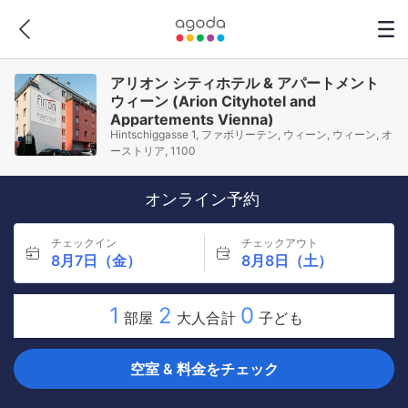
アリオン シティホテル & アパートメント
ウィーン (Arion Cityhotel and
Appartements Vienna)
Hintschiggasse 1, ファボリーテン, ウィーン, ウィーン, オ
ーストリア, 1100
オンライン予約
チェックイン
チェックアウト
8月7日（金）
8月8日（土）
1
2
0
部屋
大人合計
子ども
空室 & 料金をチェック