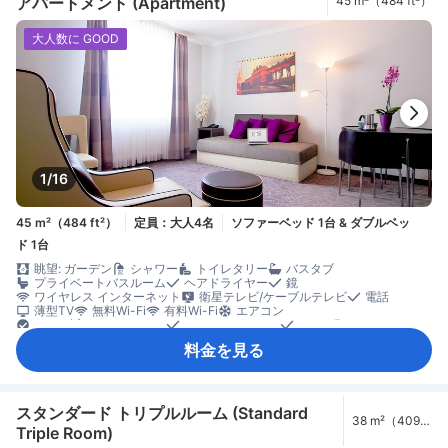
アパートメント (Apartment)
45 m²（484 ft²）
大人数に GOOD
1/16
45 m²（484 ft²）
定員：大人4名
ソファーベッド 1台 & ダブルベッ
ド 1台
眺望: ガーデン
シャワー
トイレタリー
バスタブ
プライベートバスルーム
ヘアドライヤー
鏡
ワイヤレス インターネット
衛星テレビ/ケーブルテレビ
電話
薄型TV
無料Wi-Fi
有料Wi-Fi
エアコン
ベッド近くにコンセント
モーニングコール
リネン類
遮光カーテン
暖房
防音設備
キッチン用品
フルキッチン
料金を見る
簡易キッチン
冷蔵庫
清掃（毎日）
カーペット
ゴミ箱
ソファ
リビングルーム
書斎デスク
窓側
談話エリア
アイロン設備
クローゼット
洋服掛け
ペット客室同伴可
セーフティボックス（客室内）
ノートパソコン用セーフティボックス
煙感知器
禁煙
スタンダード トリプルルーム (Standard
38 m²（409
Triple Room)
ft²）