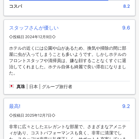
ト ウィーン
コスパ
8.2
アリオン シティホテル & アパートメント ウィーンは、快適な
滞在をサポートするさまざまな便利な施設を提供していま
す。まず、ランドリーサービスがありますので、長期滞在や
スタッフさんが優しい
9.6
旅行中の衣類のお手入れに便利です。さらに、セーフティボ
◇投稿日 2024年12月9日◇
ックスが完備されており、貴重品の安全な保管が可能です。
ホテル内の公共エリアでは、Wi-Fiが利用可能です。また、全
ホテルの近くには公園や山があるため、換気や掃除の間に部
客室で無料のWi-Fiが提供されているため、快適なインターネ
屋に虫が入ってしまうことも多いようです。しかしホテルの
ット接続が可能です。ドライクリーニングサービスもあり、
フロントスタッフや清掃員は、嫌な顔することなくすぐに退
衣類のお手入れに困ることはありません。荷物の預かりサー
治してくれました。ホテル自体も綺麗で良い滞在になりまし
ビスも提供されており、チェックイン前やチェックアウト後
た。
にも便利です。
その他にも、自動販売機やデイリーハウスキーピングサービ
真珠
|
日本 | グループ旅行者
スがあり、滞在中のさまざまなニーズに対応しています。さ
らに、ホテル内にはコインランドリーもあり、洗濯物のお手
入れも簡単に行えます。アリオン シティホテル & アパートメ
最高!
9.2
ント ウィーンは、快適な滞在をお求めの方にぴったりのホテ
ルです。
◇投稿日 2025年12月7日◇
便利な交通施設を備えたアリオン シティホテル & アパートメ
非常に広々としたエレガントな部屋で、さまざまなアメニテ
ント ウィーン
ィがあり、コストパフォーマンスも良く、非常に清潔でし
た。スタッフは非常に礼儀正しく、サポートも充実していま