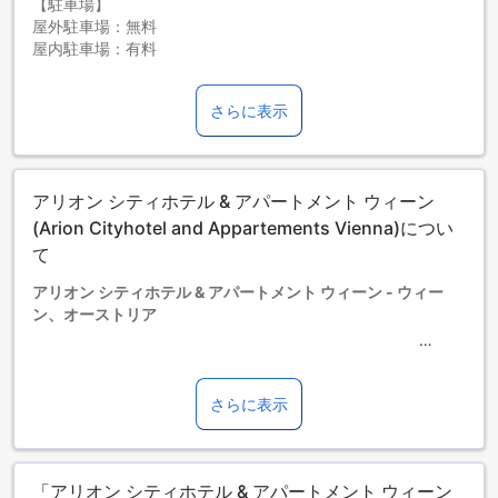
【駐車場】
屋外駐車場：無料
屋内駐車場：有料
お子さま&エキストラベッド
0～2歳までのお子さま
さらに表示
添い寝の場合は宿泊無料です。＜ご注意＞ベビーベッドのご
利用には追加料金が発生する場合があります。また、利用可
否は空き状況によります。
3～11歳までのお子さま
アリオン シティホテル & アパートメント ウィーン
エキストラベッドをお申し込みください。
12歳以上の宿泊者は大人とみなされます。
(Arion Cityhotel and Appartements Vienna)につい
エキストラベッドの追加可否は、ルームタイプにより異なり
て
ます。各ルームタイプ欄の記載をお確かめください。ルーム
アリオン シティホテル & アパートメント ウィーン - ウィー
タイプの欄にエキストラベッド追加のオプションが提示され
ン、オーストリア
ていない場合は、エキストラベッドの追加はできません。
【ご注意】6部屋以上をご予約の場合は、異なるご予約条件や
追加料金が適用されることがありますのでご了承ください。
アリオン シティホテル & アパートメント ウィーンは、ウィー
ンの中心から7.0 kmの距離に位置する4.0つ星ホテルです。こ
さらに表示
のホテルは1995年に建設され、2013年に最後の改装が行われ
ました。空港までの所要時間は30分で、チェックアウトは午
前11時まで可能です。ホテルには142室の客室があり、チェッ
「アリオン シティホテル & アパートメント ウィーン
クインは午後3時から可能です。お子様の宿泊に関しては、無