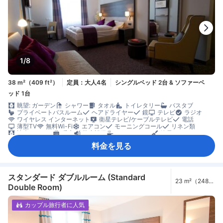
1/8
38 m²（409 ft²）
定員：大人4名
シングルベッド 2台 & ソファーベ
ッド 1台
眺望: ガーデン
シャワー
タオル
トイレタリー
バスタブ
プライベートバスルーム
ヘアドライヤー
鏡
テレビ
ラジオ
ワイヤレス インターネット
衛星テレビ/ケーブルテレビ
電話
薄型TV
無料Wi-Fi
エアコン
モーニングコール
リネン類
遮光カーテン
暖房
防音設備
フルキッチン
簡易キッチン
冷蔵庫
清掃（毎日）
カーペット
コネクティングルーム
ソファ
料金を見る
ワークスペース（ノートパソコン使用可）
書斎デスク
窓側
アイロン設備
クローゼット
洋服掛け
エレベーター利用
セーフティボックス（客室内）
ノートパソコン用セーフティボックス
煙感知器
階段利用
禁煙
個別エアコン
スタンダード ダブルルーム (Standard
23 m²（248
Double Room)
ft²）
カップル旅行者に人気