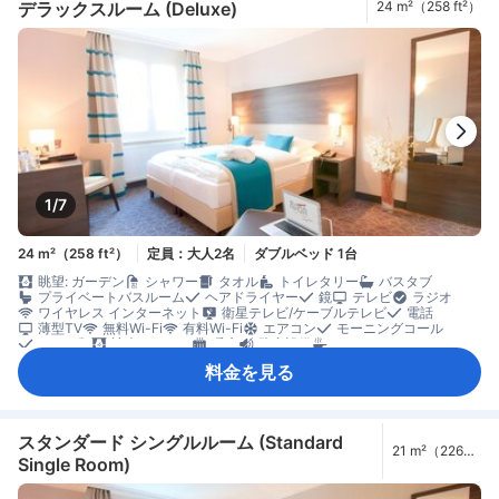
デラックスルーム (Deluxe)
24 m²（258 ft²）
1/7
24 m²（258 ft²）
定員：大人2名
ダブルベッド 1台
眺望: ガーデン
シャワー
タオル
トイレタリー
バスタブ
プライベートバスルーム
ヘアドライヤー
鏡
テレビ
ラジオ
ワイヤレス インターネット
衛星テレビ/ケーブルテレビ
電話
薄型TV
無料Wi-Fi
有料Wi-Fi
エアコン
モーニングコール
リネン類
遮光カーテン
暖房
防音設備
フルキッチン
簡易キッチン
冷蔵庫
清掃（毎日）
カーペット
ソファ
料金を見る
書斎デスク
専用ダイニングルーム
窓側
アイロン設備
クローゼット
洋服掛け
エレベーター利用
セーフティボックス（客室内）
ノートパソコン用セーフティボックス
煙感知器
階段利用
禁煙
個別エアコン
スタンダード シングルルーム (Standard
21 m²（226
Single Room)
ft²）