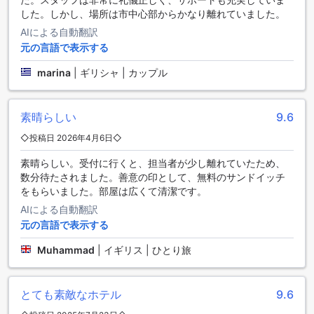
アリオン シティホテル & アパートメント ウィーンは、交通施
した。しかし、場所は市中心部からかなり離れていました。
設の面でも利便性が抜群です。まず、ホテル内には駐車場が
AIによる自動翻訳
あり、お客様の車を安全に保管することができます。また、
元の言語で表示する
ホテルではタクシーサービスも提供しており、ウィーン市内
の移動がスムーズになります。さらに、ホテル内には追加料
marina
|
ギリシャ | カップル
金が発生するものの、駐車場も完備されています。お客様の
車を心配することなく、快適に滞在をお楽しみいただけま
す。
素晴らしい
9.6
◇投稿日 2026年4月6日◇
快適な滞在を演出するアリオン シティホテル & アパートメン
ト ウィーンの客室設備
素晴らしい。受付に行くと、担当者が少し離れていたため、
数分待たされました。善意の印として、無料のサンドイッチ
アリオン シティホテル & アパートメント ウィーンは、快適な
をもらいました。部屋は広くて清潔です。
滞在をお約束するために充実した客室設備を提供していま
AIによる自動翻訳
す。まず、エアコンが完備されており、快適な温度を保つこ
とができます。また、ヘアドライヤーも備え付けられている
元の言語で表示する
ため、旅行中のヘアスタイルのお手入れもばっちりです。さ
Muhammad
|
イギリス | ひとり旅
らに、テレビも完備されており、ゆったりとした時間を過ご
すことができます。衛星/ケーブルテレビも利用可能で、様々
なチャンネルをお楽しみいただけます。冷蔵庫も完備されて
とても素敵なホテル
9.6
いるため、お気に入りの飲み物やおやつを手軽に保存するこ
とができます。