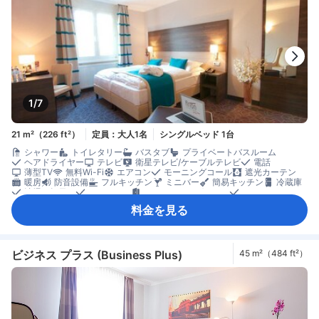
1/7
21 m²（226 ft²）
定員：大人1名
シングルベッド 1台
シャワー
トイレタリー
バスタブ
プライベートバスルーム
ヘアドライヤー
テレビ
衛星テレビ/ケーブルテレビ
電話
薄型TV
無料Wi-Fi
エアコン
モーニングコール
遮光カーテン
暖房
防音設備
フルキッチン
ミニバー
簡易キッチン
冷蔵庫
清掃（毎日）
カーペット
コネクティングルーム
ソファ
書斎デスク
アイロン設備
クローゼット
ズボンプレッサー
料金を見る
セーフティボックス（客室内）
禁煙
ビジネス プラス (Business Plus)
45 m²（484 ft²）