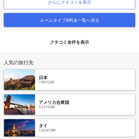
さらにクチコミを表示
アリオン シティホテル & アパートメント ウィーンではさまざ
まなお部屋をご用意しております。アパートメントは広々と
した45平方メートルで、ソファベッドまたはダブルベッドが
ルームタイプ&料金一覧へ戻る
備わっています。ビジネスプラスルームは同じく45平方メー
トルで、ダブルベッドが設置されています。デラックスルー
ムは24平方メートルで、ダブルベッドが用意されています。
クチコミ全件を表示
スタンダードダブルルームは23平方メートルで、ダブルベッ
ドが備わっています。スタンダードクワドルームは38平方メ
ートルで、シングルベッド2台またはソファベッドがありま
人気の旅行先
す。スタンダードシングルルームは21平方メートルで、シン
グルベッドが用意されています。スタンダードトリプルルー
ムは38平方メートルで、シングルベッド3台が設置されてい
日本
ます。Agodaでこれらのお部屋を予約することで、最高の価
159155軒
格と簡単で手間のかからない体験をお約束いたします。
ウィーンの魅力を満喫できるファボリーテン
アメリカ合衆国
534169軒
ファボリーテンは、ウィーンの中心部に位置する魅力的なホ
テルです。周辺には多くの観光名所やショッピングエリアが
あり、滞在中に充実した時間を過ごすことができます。ホテ
タイ
130409軒
ルから徒歩圏内にはウィーン国立歌劇場やベルヴェデーレ宮
殿などの歴史的な建造物があり、歴史や文化に興味がある方