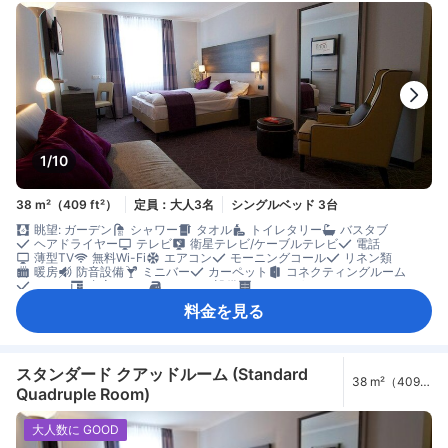
1/10
38 m²（409 ft²）
定員：大人3名
シングルベッド 3台
眺望: ガーデン
シャワー
タオル
トイレタリー
バスタブ
ヘアドライヤー
テレビ
衛星テレビ/ケーブルテレビ
電話
薄型TV
無料Wi-Fi
エアコン
モーニングコール
リネン類
暖房
防音設備
ミニバー
カーペット
コネクティングルーム
ソファ
書斎デスク
アイロン設備
クローゼット
ズボンプレッサー
洋服掛け
セーフティボックス（客室内）
料金を見る
ノートパソコン用セーフティボックス
禁煙
スタンダード クアッドルーム (Standard
38 m²（409
Quadruple Room)
ft²）
大人数に GOOD