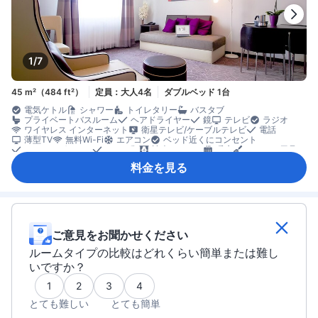
1/7
45 m²（484 ft²）
定員：大人4名
ダブルベッド 1台
電気ケトル
シャワー
トイレタリー
バスタブ
プライベートバスルーム
ヘアドライヤー
鏡
テレビ
ラジオ
ワイヤレス インターネット
衛星テレビ/ケーブルテレビ
電話
薄型TV
無料Wi-Fi
エアコン
ベッド近くにコンセント
モーニングコール
リネン類
遮光カーテン
暖房
キッチン用品
冷蔵庫
カーペット
ソファ
料金を見る
ワークスペース（ノートパソコン使用可）
開閉可の窓
高層階
書斎デスク
談話エリア
アイロン設備
クローゼット
ベビーベッド（要リクエスト）
エレベーター利用
セーフティボックス（客室内）
ノートパソコン用セーフティボックス
煙感知器
階段利用
禁煙
個別エアコン
ご意見をお聞かせください
ルームタイプの比較はどれくらい簡単または難し
いですか？
1
2
3
4
とても難しい
とても簡単