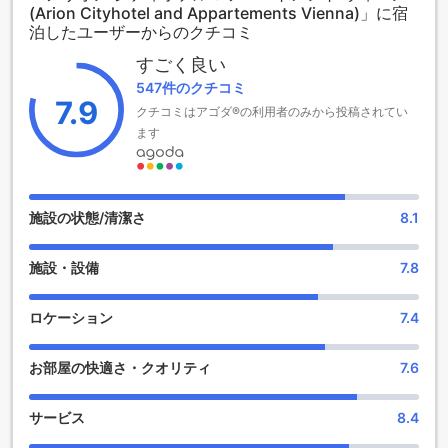
(Arion Cityhotel and Appartements Vienna)」に宿
料での滞在は許可されておらず、追加料金が発生する場合が
泊したユーザーからのクチコミ
あります。
すごく良い
楽しみの施設を満喫！アリオン シティホテル & アパートメン
547件のクチコミ
ト ウィーンのエンターテイメント施設
7.9
クチコミはアゴダ®の利用者のみから投稿されてい
ます
アリオン シティホテル & アパートメント ウィーンでは、快適
な滞在をお楽しみいただけるさまざまなエンターテイメント
施設をご用意しています。まずは、ホテル内のバーでお好み
のドリンクを楽しんでいただけます。リラックスした雰囲気
の中で、美味しいカクテルやビールを味わいながら、旅の疲
施設の状態/清潔さ
8.1
れを癒してください。
また、アリオン シティホテル & アパートメント ウィーンには
施設・設備
7.8
サウナも完備されています。疲れた体を温めてリフレッシュ
するのに最適な場所です。サウナで汗を流した後は、プール
やジャグジーでのんびりと過ごすこともできます。
ロケーション
7.4
さらに、ホテル内には図書館や共用ラウンジ/テレビエリアも
あります。静かな環境で本を読んだり、他のゲストと交流し
お部屋の快適さ・クオリティ
7.6
たりすることができます。忙しい観光の合間や夜のひととき
に、くつろぎの場所として利用してみてください。
サービス
8.4
便利な施設が充実したアリオン シティホテル & アパートメン