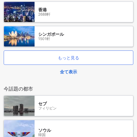
には特におすすめです。また、近くには多くのレストランや
香港
カフェがあり、オーストリアの伝統的な料理や美味しいコー
2688軒
ヒーを楽しむことができます。ファボリーテンでは、快適な
客室と親切なスタッフが皆様をお出迎えし、ウィーンでの滞
在をより一層特別なものにしてくれます。
シンガポール
1501軒
アリオン シティホテル & アパートメント ウィーンへのアクセ
ス方法
もっと見る
ウィーンにあるアリオン シティホテル & アパートメント ウィ
ーンへの最寄りの空港からのアクセス方法をご紹介します。
全て表示
ウィーンには2つの主要な空港があります。ウィーン国際空港
（Vienna International Airport）とブラティスラヴァ空港
（Bratislava Airport）です。
今話題の都市
ウィーン国際空港からアリオン シティホテル & アパートメン
ト ウィーンへは、公共交通機関を利用することができます。
空港から市内へのアクセスには、空港バスや電車が便利で
セブ
フィリピン
す。ウィーン国際空港からファボリーテン地区へは、Sバーン
（S-Bahn）を利用することができます。S7号線に乗り、ファ
ボリーテン駅で下車します。アリオン シティホテル & アパー
トメント ウィーンは、ファボリーテン駅から徒歩で約10分の
ソウル
場所に位置しています。
韓国