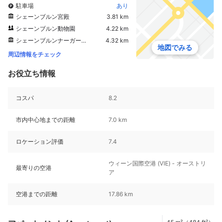
駐車場
あり
シェーンブルン宮殿
3.81 km
シェーンブルン動物園
4.22 km
シェーンブルンナーガーデン
4.32 km
地図でみる
周辺情報をチェック
お役立ち情報
コスパ
8.2
市内中心地までの距離
7.0 km
ロケーション評価
7.4
ウィーン国際空港 (VIE) - オーストリ
最寄りの空港
ア
空港までの距離
17.86 km