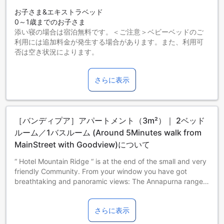
お子さま&エキストラベッド
0～1歳までのお子さま
添い寝の場合は宿泊無料です。＜ご注意＞ベビーベッドのご
利用には追加料金が発生する場合があります。また、利用可
否は空き状況によります。
2～7歳までのお子さま
添い寝の場合は宿泊無料です。
さらに表示
8歳以上の宿泊者は大人とみなされます。
エキストラベッドの追加可否は、ルームタイプにより異なり
ます。各ルームタイプ欄の記載をお確かめください。ルーム
タイプの欄にエキストラベッド追加のオプションが提示され
［バンディプア］アパートメント（3m²）｜ 2ベッド
ていない場合は、エキストラベッドの追加はできません。
【ご注意】6部屋以上をご予約の場合は、異なるご予約条件や
ルーム／1バスルーム (Around 5Minutes walk from
追加料金が適用されることがありますのでご了承ください。
MainStreet with Goodview)について
“ Hotel Mountain Ridge “ is at the end of the small and very
friendly Community. From your window you have got
breathtaking and panoramic views: The Annapurna range
and section of himalayas . During Sunrise if you are lucky,
you can see orange topped peaks. “ Hotel Mountain Ridge
さらに表示
“ is built in historical Newari style-typical for this area .
Every effort has been made to ensure that if fits in with the