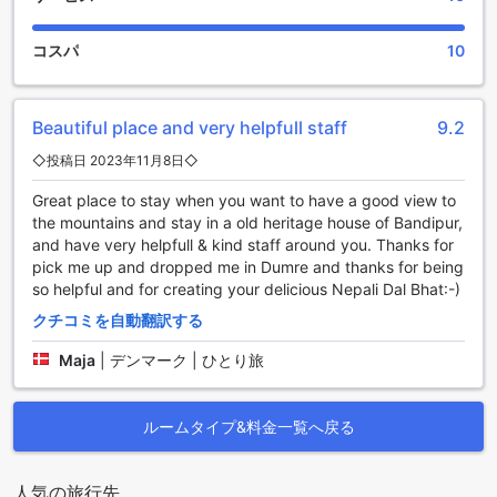
コスパ
10
Beautiful place and very helpfull staff
9.2
◇投稿日 2023年11月8日◇
Great place to stay when you want to have a good view to
the mountains and stay in a old heritage house of Bandipur,
and have very helpfull & kind staff around you. Thanks for
pick me up and dropped me in Dumre and thanks for being
so helpful and for creating your delicious Nepali Dal Bhat:-)
クチコミを自動翻訳する
Maja
|
デンマーク | ひとり旅
ルームタイプ&料金一覧へ戻る
人気の旅行先