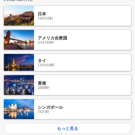
日本
159155軒
アメリカ合衆国
534169軒
タイ
130409軒
香港
2688軒
シンガポール
1501軒
もっと見る