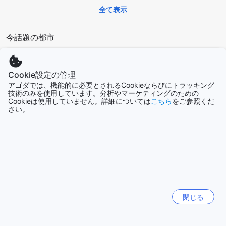
全て表示
今話題の都市
ジョグジャカルタ
インドネシア
Cookie設定の管理
アゴダでは、機能的に必要とされるCookieならびにトラッキング
技術のみを使用しています。分析やマーケティングのための
Cookieは使用していません。詳細については
こちら
をご参照くだ
ソウル
さい。
韓国
チェンマイ
タイ
バリ島
インドネシア
閉じる
仁川（インチョン）
韓国