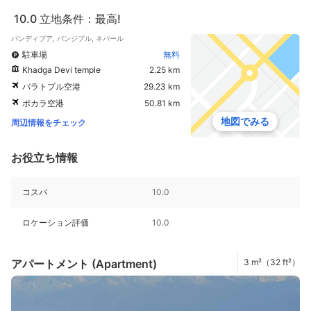
10.0
立地条件：最高!
バンディプア, バンジプル, ネパール
駐車場
無料
Khadga Devi temple
2.25 km
バラトプル空港
29.23 km
ポカラ空港
50.81 km
地図でみる
周辺情報をチェック
お役立ち情報
コスパ
10.0
ロケーション評価
10.0
アパートメント (Apartment)
3 m²（32 ft²）