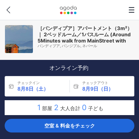
［バンディプア］アパートメント（3m²）
｜ 2ベッドルーム／1バスルーム (Around
5Minutes walk from MainStreet with
バンディプア, バンジプル, ネパール
Goodview)
オンライン予約
チェックイン
チェックアウト
8月8日（土）
8月9日（日）
1
2
0
部屋
大人合計
子ども
空室 & 料金をチェック