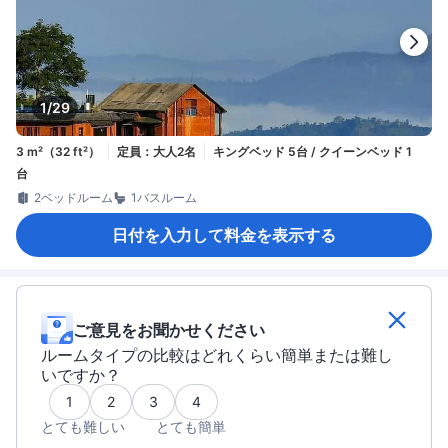
1/29
3 m²（32 ft²）
定員：大人2名
キングベッド 5台 / クイーンベッド 1
台
2ベッドルーム
1バスルーム
日付を入力して料金を表示する
ご意見をお聞かせください
ルームタイプの比較はどれくらい簡単または難し
いですか？
1
2
3
4
とても難しい
とても簡単