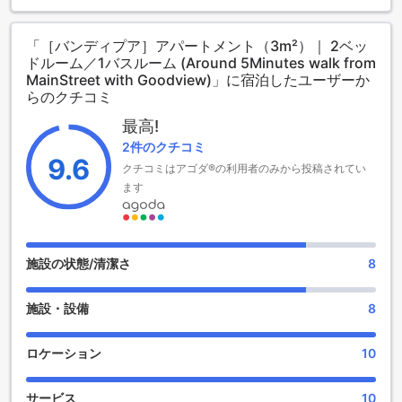
immediate environment.
「［バンディプア］アパートメント（3m²）｜ 2ベッ
Rooms available with different interior theme have Bed and
ドルーム／1バスルーム (Around 5Minutes walk from
Breakfast service .Each room en-suite has private balcony
MainStreet with Goodview)」に宿泊したユーザーか
with free wifi , beautiful views , Attached bathroom with Hot
らのクチコミ
and cold shower and many more .
最高!
2件のクチコミ
9.6
クチコミはアゴダ®の利用者のみから投稿されてい
ます
施設の状態/清潔さ
8
施設・設備
8
ロケーション
10
サービス
10