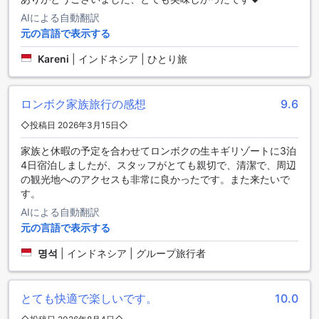
AIによる自動翻訳
グラハ ビーチ センギギ ホテルでは、快適な滞在をサポートす
元の言語で表示する
るためにさまざまな便利な設備を提供しています。ホテル内
にはランドリーサービスやルームサービスがあり、お客様の
Kareni
|
インドネシア | ひとり旅
洗濯や食事のニーズに応えます。また、セーフティボックス
やコンシェルジュも利用でき、貴重品の保管や観光情報の提
供に役立ちます。公共エリアではWi-Fiが利用可能で、インタ
ロンボク家族旅行の感想
9.6
ーネットに接続して情報をチェックすることができます。喫
煙席も指定されており、喫煙者の方も快適に過ごせます。全
◇投稿日 2026年3月15日◇
客室で無料のWi-Fiが利用でき、快適なインターネット環境を
提供しています。さらに、ドライクリーニングやエクスプレ
家族と休暇の予定を合わせてロンボクの生キギリゾートに3泊
スチェックイン/チェックアウト、荷物預かりなどのサービス
4日宿泊しましたが、スタッフがとても親切で、清潔で、周辺
も利用できます。さらに、ホテル内にはコンビニエンススト
の観光地へのアクセスも非常に良かったです。また来たいで
アもあり、必要なものを手に入れるのに便利です。また、デ
す。
イリーハウスキーピングにより、清潔な客室を保つことがで
AIによる自動翻訳
きます。
元の言語で表示する
便利な交通施設を提供するグラハ ビーチ センギギ ホテル
명석
|
インドネシア | グループ旅行者
グラハ ビーチ センギギ ホテルは、お客様の快適な滞在をサポ
ートするためにさまざまな交通施設を提供しています。空港
とても快適で楽しいです。
10.0
送迎サービスを利用すれば、到着時に疲れた体をリラックス