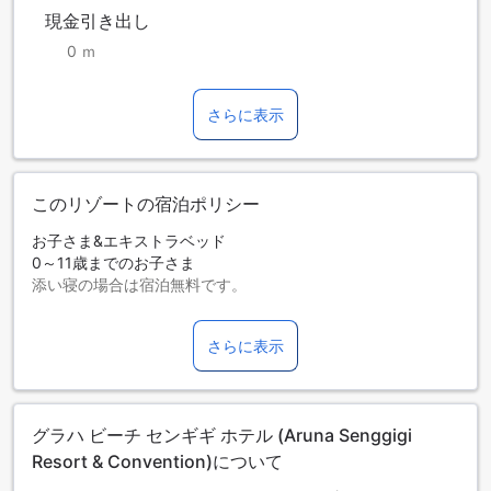
現金引き出し
0 ｍ
さらに表示
このリゾートの宿泊ポリシー
お子さま&エキストラベッド
0～11歳までのお子さま
添い寝の場合は宿泊無料です。
エキストラベッドの追加可否は、ルームタイプにより異なり
ます。各ルームタイプ欄の記載をお確かめください。ルーム
さらに表示
タイプの欄にエキストラベッド追加のオプションが提示され
ていない場合は、エキストラベッドの追加はできません。
【ご注意】6部屋以上をご予約の場合は、異なるご予約条件や
追加料金が適用されることがありますのでご了承ください。
グラハ ビーチ センギギ ホテル (Aruna Senggigi
Resort & Convention)について