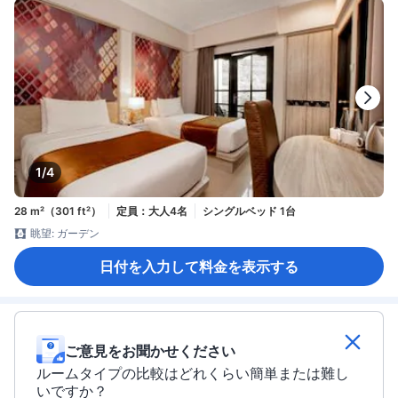
1/4
28 m²（301 ft²）
定員：大人4名
シングルベッド 1台
眺望: ガーデン
日付を入力して料金を表示する
ご意見をお聞かせください
ルームタイプの比較はどれくらい簡単または難し
いですか？