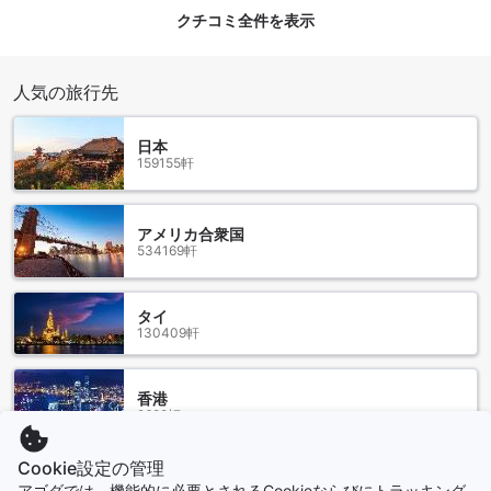
意しており、滞在のニーズに合わせてお選びいただけます。
クチコミ全件を表示
広々としたデラックストリプルベッドルームは、32平方メー
トルの空間にシングルベッドを2台備え、快適な滞在を約束し
ます。また、デラックスキングサイズベッドルームも同じく
人気の旅行先
32平方メートルの広さで、ゆったりとくつろげる空間を提供
します。さらに、スイートキングルームは64平方メートルの
広さを誇り、贅沢な滞在を望む方に最適です。スーペリアル
日本
ームも28平方メートルのコンパクトながら快適な空間を持
159155軒
ち、シングルまたはキングサイズベッドの選択肢がございま
す。 また、アゴダでこれらの客室を予約することで、最良の
価格を獲得できるだけでなく、予約手続きもシンプルでスト
アメリカ合衆国
レスフリーな体験をお約束します。手間なく素早く理想の客
534169軒
室を確保し、素晴らしいバリ島の滞在をお楽しみください。
グラハ ビーチ センギギ ホテルの周辺エリア
タイ
130409軒
ロンボク島のセンギギ地区は、美しいビーチと豊かな自然が
魅力のリゾート地です。グラハ ビーチ センギギ ホテルは、こ
香港
の魅力的な地域に位置しており、素晴らしい滞在をお約束し
2688軒
ます。
ホテルから徒歩圏内には、白い砂浜と青い海が広がるグラハ
Cookie設定の管理
ビーチがあります。ここでは、日光浴や海水浴を楽しむだけ
シンガポール
でなく、シュノーケリングやダイビングなどのマリンスポー
アゴダでは、機能的に必要とされるCookieならびにトラッキング