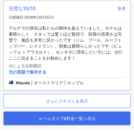
ー、紅茶もお楽しみいただけます。ヘアドライヤーやバスル
完璧な10/10
9.6
ーム用のトイレタリー、タオル、リネン類も揃っており、
日々の必需品も安心してご利用いただけます。さらに、毎日
◇投稿日 2026年2月23日◇
新聞の配達サービスもあり、情報収集もお手の物です。これ
アルナでの滞在は私たちの期待を超えていました。ホテルは
らの設備が揃った客室は、くつろぎと便利さを兼ね備えた滞
素晴らしく、スタッフは驚くほど親切で、部屋の清潔さは完
在を約束します。
璧で、施設も非常に良かったです（ジム、プール、ルーフト
ップバー、レストラン）。朝食は素晴らしかったです（ビュ
グラハ ビーチ センギギ ホテルのダイニング施設
ッフェ + アラカルト）。センギギに滞在したい方には、ぜひ
ここに泊まることをお勧めします！
グラハ ビーチ センギギ ホテルでは、さまざまなダイニング施
設を提供しています。お客様は、快適な滞在をお楽しみいた
AIによる自動翻訳
だくために、コーヒーショップ、レストラン、ルームサービ
元の言語で表示する
スを利用することができます。また、BBQ施設や共用キッチ
ンもご利用いただけます。日々のハウスキーピングサービス
Maude
|
オーストラリア | カップル
も行われており、清潔な環境でお食事をお楽しみいただけま
す。ホテル内にはハラールレストランもあり、朝食にはブレ
ックファーストブッフェやコンチネンタルブレックファース
さらにクチコミを表示
トも提供されています。
グラハ ビーチ センギギ ホテルの魅力的な客室ラインナップ
ルームタイプ&料金一覧へ戻る
グラハ ビーチ センギギ ホテルでは、多彩な客室タイプをご用