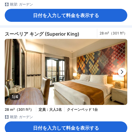
眺望: ガーデン
日付を入力して料金を表示する
スーペリア キング (Superior King)
28 m²（301 ft²）
1/4
28 m²（301 ft²）
定員：大人2名
クイーンベッド 1台
眺望: ガーデン
日付を入力して料金を表示する