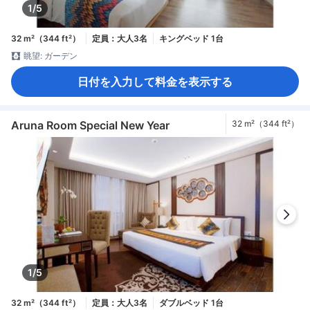
1/5
32 m²（344 ft²）
定員：大人3名
キングベッド 1台
眺望: ガーデン
日付を入力して料金を表示する
Aruna Room Special New Year
32 m²（344 ft²）
1/5
32 m²（344 ft²）
定員：大人3名
ダブルベッド 1台