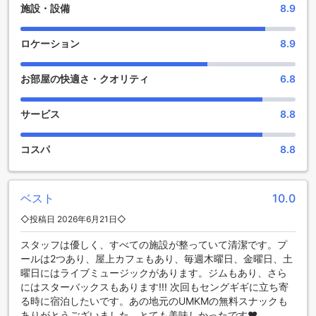
施設・設備
8.9
は、リラックスした時間を過ごすことができます。
さらに、庭園では自然の美しさを感じながら散策することが
でき、図書館では静かな時間を過ごすことができます。ギフ
ロケーション
8.9
ト/お土産ショップでは、特産品やお土産を購入することがで
きます。
お部屋の快適さ・クオリティ
6.8
グラハ ビーチ センギギ ホテルでは、充実した娯楽施設を提供
し、滞在中の楽しさを保証します。
サービス
8.8
スポーツ施設充実のグラハ ビーチ センギギ ホテル
コスパ
8.8
グラハ ビーチ センギギ ホテルは、充実したスポーツ施設を提
供しています。屋内プールやフィットネスセンターでは、リ
ラックスしながら健康を保つことができます。屋外プールや
プライベートビーチでは、快適な水泳や日光浴を楽しむこと
ベスト
10.0
ができます。プールサイドバーでは、美味しいカクテルを飲
◇投稿日 2026年6月21日◇
みながらリフレッシュすることもできます。釣りやダイビン
グ、シュノーケリングなどのアクティビティも楽しめるた
スタッフは優しく、すべての施設が整っていて清潔です。プ
め、ビーチでの過ごし方は無限大です。さらに、フィットネ
ールは2つあり、屋上カフェもあり、毎週木曜日、金曜日、土
スセンターの利用も無料ですので、運動好きの方にもおすす
曜日にはライブミュージックがあります。ジムもあり、さら
めです。
にはスターバックスもあります!!! 次回もセングギギに立ち寄
る時に宿泊したいです。あの地元のUMKMの無料スナックも
便利な設備が充実したグラハ ビーチ センギギ ホテル
ありがとうございました、とても美味しかったです♥️