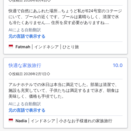
◇投稿日 2026年8月4日◇
させることができます。また、ホテルではツアーサービスも
提供しており、周辺の観光名所を手軽に巡ることができま
快適で自然にあふれた場所...ちょうど私が624号室のコテージ
す。
にいて、プールの近くです。プールは素晴らしく、清潔で水
ホテル内にはバレットパーキングとカーパークがあり、お車
も冷たくありません.... 住所を戻す必要がありますね....
での移動をお考えの方に便利です。さらに、シャトルサービ
AIによる自動翻訳
スやタクシーサービスもご利用いただけます。また、レンタ
カーサービスもありますので、自由な時間に周辺エリアを探
元の言語で表示する
索することも可能です。チケットサービスも提供しており、
Fatmah
|
インドネシア | ひとり旅
イベントやアトラクションへのアクセスもスムーズです。ホ
テル内には駐車場もあり、さらに無料で利用することができ
ます。グラハ ビーチ センギギ ホテルは、交通施設の充実度に
快適な家族旅行
10.0
より、お客様の滞在をより一層快適なものにします。
◇投稿日 2026年2月1日◇
快適な滞在を支える充実の客室設備
アルナホテルでの休日は本当に満足でした。部屋は清潔で、
グラハ ビーチ センギギ ホテルの客室には、快適さと便利さを
施設も充実していて、子供たちは満足するまで泳ぎ、朝食は
追求した設備が整っています。エアコン完備で、常に快適な
美味しく、価格も手頃でした。
室温を保つことができ、遮光カーテンにより安らかな睡眠を
AIによる自動翻訳
サポートします。リラックスできるバルコニーやテラスから
元の言語で表示する
は美しい景色を楽しめ、テレビや衛星／ケーブルチャンネル
も備わっているので、リラックスタイムも充実します。 ま
Nadia
|
インドネシア | 小さなお子様連れの家族旅行
た、ミニバーや冷蔵庫、コーヒー・ティーメーカーが完備さ
れており、無料のミネラルウォーターやインスタントコーヒ