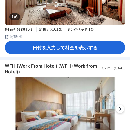
1/6
64 m²（689 ft²）
定員：大人2名
キングベッド 1台
眺望: 海
日付を入力して料金を表示する
WFH (Work From Hotel) (WFH (Work from
32 m²（344
Hotel))
ft²）