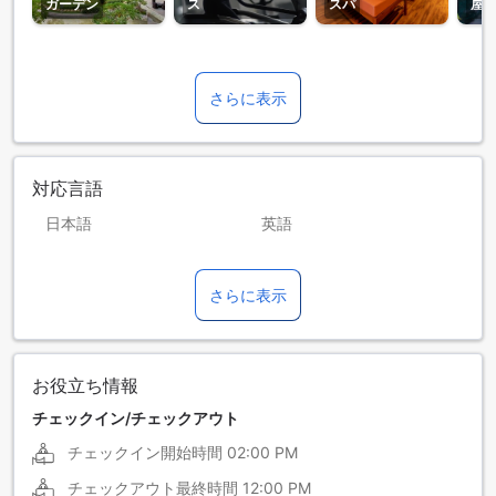
ガーデン
ス
スパ
屋
さらに表示
対応言語
日本語
英語
アラビア語
インドネシア語
さらに表示
オランダ語
フランス語
マレー語
お役立ち情報
チェックイン/チェックアウト
チェックイン開始時間
02:00 PM
チェックアウト最終時間
12:00 PM