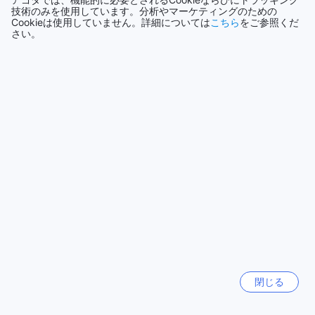
1501軒
技術のみを使用しています。分析やマーケティングのための
ツもお楽しみいただけます。また、ビーチ沿いにはレストラ
Cookieは使用していません。詳細については
こちら
をご参照くだ
ンやカフェも点在しており、地元の美味しい料理や飲み物を
さい。
楽しむこともできます。
もっと見る
センギギ地区には他にも多くの魅力的な観光スポットがあり
ます。例えば、センギギアートマーケットでは、地元の手工
全て表示
芸品やお土産を購入することができます。さらに、近くには
美しい滝や緑豊かな森林が広がる自然保護区もあります。グ
ラハ ビーチ センギギ ホテルの周辺エリアは、自然とアクティ
今話題の都市
ビティが満載の魅力的な場所です。
シンガポール
グラハ ビーチ センギギ ホテルへのアクセス方法
シンガポール
グラハ ビーチ センギギ ホテルは、ロンボクにあるセンギギ地
区に位置しています。ロンボクに到着した後、最も便利な方
セブ
フィリピン
法でホテルにアクセスすることができます。ロンボク国際空
港からホテルまでの距離は約15キロメートルです。空港から
ホテルまでの移動には、タクシー、シャトルバス、またはレ
ンタカーを利用することができます。
ソウル
タクシーは最も便利な交通手段であり、ホテルまでの直行便
韓国
を提供しています。空港のタクシースタンドでタクシーを予
閉じる
約するか、アプリを使用して予約することができます。シャ
トルバスは経済的な選択肢であり、ホテルまでの定期的な運