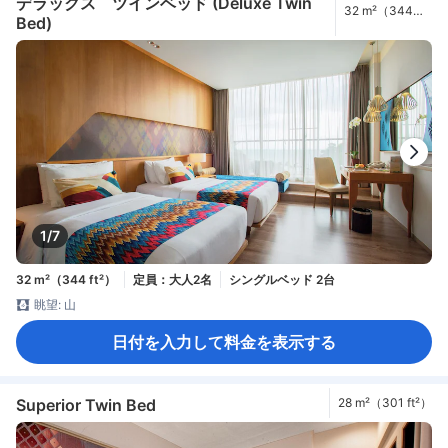
デラックス ツインベッド (Deluxe Twin
32 m²（344
Bed)
ft²）
1/7
32 m²（344 ft²）
定員：大人2名
シングルベッド 2台
眺望: 山
日付を入力して料金を表示する
Superior Twin Bed
28 m²（301 ft²）