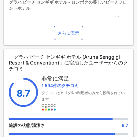
グラハ ビーチ センギギ ホテル - ロンボクの美しいビーチフロ
ントホテル
グラハ ビーチ センギギ ホテルは、ロンボクのセンギギビーチ
に位置する4つ星ホテルです。このホテルは、快適な滞在を提
さらに表示
供する39室の客室を備えています。1997年に建設され、
2014年に最後の改装が行われました。チェックインは午後2
時から可能で、チェックアウトは正午までです。空港までの
「グラハ ビーチ センギギ ホテル (Aruna Senggigi
所要時間は90分で、市内中心部からは30kmの距離に位置し
Resort & Convention)」に宿泊したユーザーからのク
ています。また、このホテルでは、0歳から12歳までのお子様
チコミ
が無料で宿泊できる子供のポリシーを採用しています。
非常に満足
充実した娯楽施設で楽しい滞在を
1,594件のクチコミ
8.7
クチコミはアゴダ®の利用者のみから投稿されてい
グラハ ビーチ センギギ ホテルは、さまざまな娯楽施設を提供
ます
しており、滞在をより一層楽しませてくれます。ホテル内に
はショップ、バー、ナイトクラブ、マッサージ、スパ、庭
園、図書館、ギフト/お土産ショップがあります。
ショップでは、お土産や日用品を手に入れることができま
す。バーでは、美味しいカクテルやフレッシュなジュースを
施設の状態/清潔さ
8.7
楽しむことができます。ナイトクラブでは、夜のエンターテ
イメントを満喫することができます。マッサージやスパで