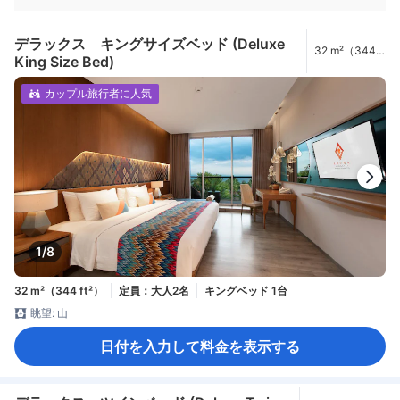
デラックス キングサイズベッド (Deluxe
32 m²（344
King Size Bed)
ft²）
カップル旅行者に人気
1/8
32 m²（344 ft²）
定員：大人2名
キングベッド 1台
眺望: 山
日付を入力して料金を表示する