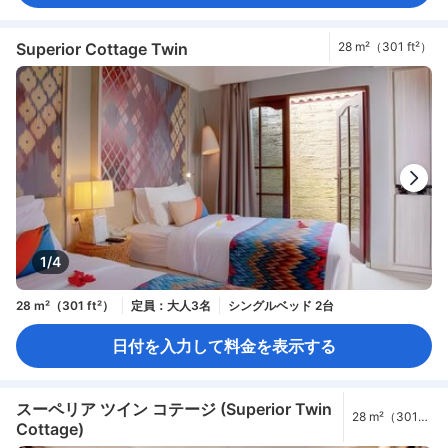
Superior Cottage Twin
28 m²（301 ft²）
1/4
28 m²（301 ft²）
定員：大人3名
シングルベッド 2台
日付を入力して料金を表示する
スーペリア ツイン コテージ (Superior Twin
28 m²（301
Cottage)
ft²）