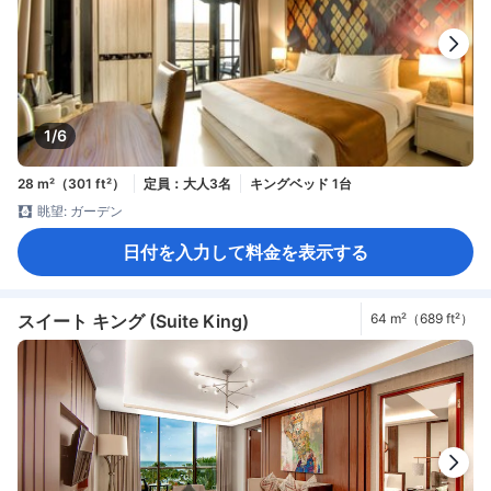
1/6
28 m²（301 ft²）
定員：大人3名
キングベッド 1台
眺望: ガーデン
日付を入力して料金を表示する
スイート キング (Suite King)
64 m²（689 ft²）