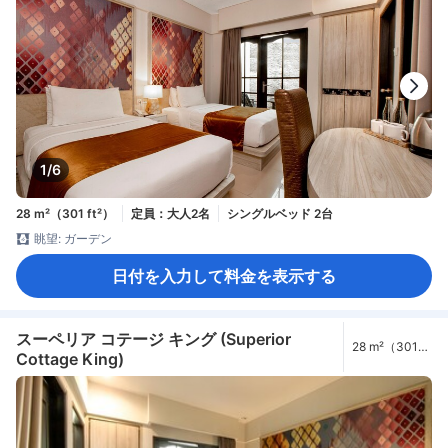
1/6
28 m²（301 ft²）
定員：大人2名
シングルベッド 2台
眺望: ガーデン
日付を入力して料金を表示する
スーペリア コテージ キング (Superior
28 m²（301
Cottage King)
ft²）