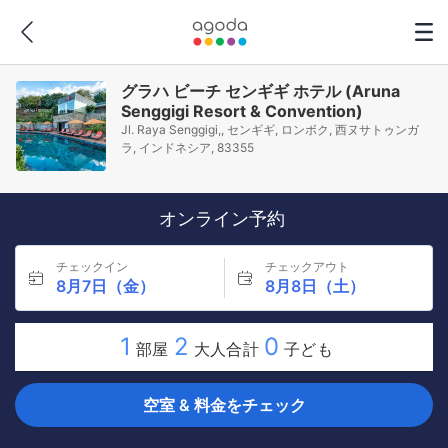
グラハ ビーチ センギギ ホテル (Aruna
Senggigi Resort & Convention)
Jl. Raya Senggigi,, センギギ, ロンボク, 西ヌサトゥンガ
ラ, インドネシア, 83355
オンライン予約
チェックイン
チェックアウト
8月7日（金）
8月8日（土）
1
2
0
部屋
大人合計
子ども
空室 & 料金をチェック