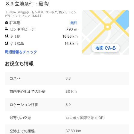
8.9
立地条件：最高!
Jl. Raya Senggigi,, センギギ, ロンボク, 西ヌサトゥン
ガラ, インドネシア, 83355
駐車場
無料
センギギビーチ
790 ｍ
ギリ島
16.56 km
ギリ諸島
16.8 km
地図でみる
周辺情報をチェック
お役立ち情報
コスパ
8.8
市内中心地までの距離
30 Km
ロケーション評価
8.9
最寄りの空港
ロンボク国際空港 (LOP)
空港までの距離
37.83 km