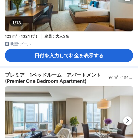
1/13
123 m²（1324 ft²）
定員：大人5名
眺望: プール
日付を入力して料金を表示する
プレミア 1ベッドルーム アパートメント
97 m²（1044
(Premier One Bedroom Apartment)
ft²）