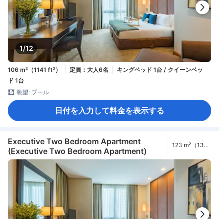
1/12
106 m²（1141 ft²）
定員：大人6名
キングベッド 1台 / クイーンベッ
ド 1台
眺望: プール
日付を入力して料金を表示する
Executive Two Bedroom Apartment
123 m²（1324
(Executive Two Bedroom Apartment)
ft²）