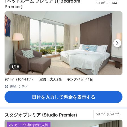
1ベッドルーム プレミア (1-Bedroom
97 m²（1044
Premier)
ft²）
1/18
97 m²（1044 ft²）
定員：大人2名
キングベッド 1台
眺望: シティ
日付を入力して料金を表示する
スタジオプレミア (Studio Premier)
58 m²（624 ft²）
カップル旅行者に人気