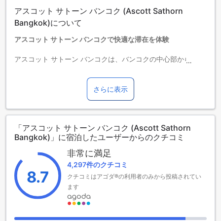
タイプの欄にエキストラベッド追加のオプションが提示され
アスコット サトーン バンコク (Ascott Sathorn
ていない場合は、エキストラベッドの追加はできません。
【ご注意】6部屋以上をご予約の場合は、異なるご予約条件や
Bangkok)について
追加料金が適用されることがありますのでご了承ください。
アスコット サトーン バンコクで快適な滞在を体験
アスコット サトーン バンコクは、バンコクの中心部からわず
か5キロの便利なロケーションに位置し、アクセスも抜群で
す。2004年に開業したこのホテルは、洗練されたデザインと
快適な設備を兼ね備え、ビジネスや観光の両方に最適な滞在
さらに表示
先です。空港からの所要時間は約45分と、旅行の疲れを癒す
のに理想的な距離です。 ホテルには177室の客室があり、
広々とした空間でゆったりとおくつろぎいただけます。ただ
「アスコット サトーン バンコク (Ascott Sathorn
し、子供の無料宿泊には対応しておらず、追加料金がかかる
Bangkok)」に宿泊したユーザーからのクチコミ
場合があります。チェックインは午後2時から可能で、チェッ
クアウトは正午までとなっています。快適さと利便性を兼ね
非常に満足
備えたアスコット サトーン バンコクで、素敵なバンコク滞在
4,297件のクチコミ
をお楽しみください。
8.7
クチコミはアゴダ®の利用者のみから投稿されてい
アスコット サトーン バンコクの充実したエンターテインメン
ます
ト施設
アスコット サトーン バンコクでは、多彩なエンターテインメ