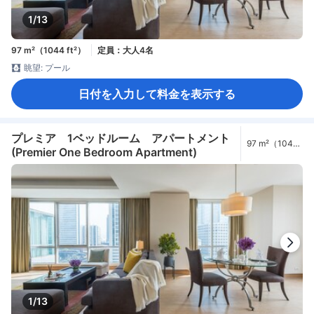
1/13
97 m²（1044 ft²）
定員：大人4名
眺望: プール
日付を入力して料金を表示する
プレミア 1ベッドルーム アパートメント
97 m²（1044
(Premier One Bedroom Apartment)
ft²）
1/13