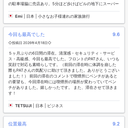
を提供しています。まず、ランドリーサービスやドライクリ
の駐車場脇に売店あり。5分ほど歩けばビルの地下にスーパー
ーニングサービスがあり、旅行中の洗濯や衣類のお手入れに
便利です。また、ルームサービスも利用可能で、自室での食
Emi
|
日本 | 小さなお子様連れの家族旅行
事や飲み物の注文が可能です。さらに、セーフティボックス
や荷物預かり、デイリーハウスキーピングなども提供されて
おり、安心して滞在を楽しむことができます。公共エリアで
今回も最高でした
9.6
はWi-Fiが利用可能であり、滞在中のインターネット接続に便
利です。喫煙者向けに指定された喫煙エリアもあります。す
◇投稿日 2026年4月18日◇
べての客室でも無料のWi-Fiが提供されており、快適な滞在が
可能です。
５ヶ月ぶりの6日間の滞在。清潔感・セキュリティ・サービ
ス・高級感、今回も最高でした。フロントのPATさん、いつも
便利な交通施設で快適な滞在をサポート
笑顔で対応も素晴らしです。（前回の滞在時に体調を崩した
際もPATさんの気配りに助けて頂きました。ありがとうござい
アスコット サトーン バンコクは、空港送迎サービスを提供し
ました！） 前回の滞在のコメントで喫煙所にベンチがあると
ており、到着時や出発時の移動をスムーズにサポートしま
の要望も、今回滞在時には喫煙所の場所が変わっていてベン
す。敷地内には無料の駐車場やセルフパーキングスペースが
チがありました。嬉しかったです。 また、滞在させて頂きま
完備されており、お車でのご滞在も安心です。また、レンタ
す！
カーの手配も可能で、バンコク市内や周辺エリアへの観光や
ビジネスに便利です。タクシーサービスも利用できるため、
TETSUJI
|
日本 | ビジネス
公共交通機関を使わずに快適に移動できる環境が整っていま
す。
位置最高
9.2
快適な客室設備でくつろぎのひとときを