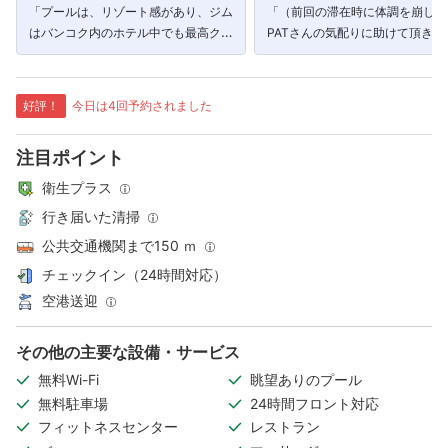
「プールは、リゾート感があり、ジム
「（前回の滞在時に体調を崩した
はバンコク内のホテル中でも最高クラ
PATさんの気配りに助けて頂きま
スに広くて充実しています。」
た。ありがとうございました！）
好評！
今日は4回予約されました
注目ポイント
衛生プラス
行き届いた清掃
公共交通機関まで150 ｍ
チェックイン（24時間対応）
空港送迎
その他の主要な設備・サービス
無料Wi-Fi
眺望ありのプール
無料駐車場
24時間フロント対応
フィットネスセンター
レストラン