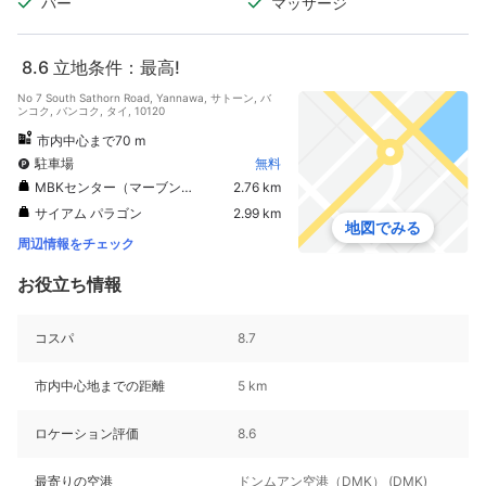
バー
マッサージ
8.6
立地条件：最高!
No 7 South Sathorn Road, Yannawa, サトーン, バ
ンコク, バンコク, タイ, 10120
市内中心まで70 m
駐車場
無料
MBKセンター（マーブンクロンセンター）
2.76 km
サイアム パラゴン
2.99 km
地図でみる
周辺情報をチェック
お役立ち情報
コスパ
8.7
市内中心地までの距離
5 km
ロケーション評価
8.6
最寄りの空港
ドンムアン空港（DMK） (DMK)