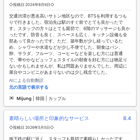
◇投稿日 2024年8月6日◇
Ascott Sathorn Bangkok (SHA Extra Plus)は、バンコクの中
交通渋滞が悪名高いサトン地区なので、BTSを利用するつも
心部に位置し、快適な滞在をお約束します。客室はエアコン
りで行きました。宿泊先は駅のすぐ前でとても良かったで
完備で、快適な室温を保つことができます。また、滞在中の
す。スタッフの方々はとても親切で、6階のマッサージも良か
くつろぎをサポートするために、バスローブやヘアドライヤ
ったです。防音も良く、スペースも広く、キッチン設備も全
ーもご用意しています。テレビは、多くのチャンネルを楽し
部あって良かったです。ただ、築年数が少し経っているた
める衛星/ケーブルテレビが備えられており、リラックスした
め、シャワーや水道などが少し不便でした。朝食はパン、
時間を過ごすことができます。ミニバーと冷蔵庫も完備され
卵、サラダ、フルーツ、コーヒーなどを楽しむ方には普通
ており、お気に入りの飲み物やスナックを手軽に楽しむこと
で、華やかなビュッフェスタイルの朝食を好む方には物足り
ができます。
ないかもしれませんが、私は問題ありませんでした。周辺に
屋台やコンビニがあまりないのは少し残念でした。
アスコット サトーン バンコクのダイニング施設
AIによる自動翻訳
アスコット サトーン バンコク（SHAエクストラプラス）は、
元の言語で表示する
素晴らしいダイニング施設を提供しています。ホテル内に
Mijung
|
韓国 | カップル
は、快適なカフェがあり、美味しいコーヒーや軽食を楽しむ
ことができます。また、レストランもあり、本格的な料理を
味わうことができます。さらに、客室サービスも利用可能
で、自分の部屋でリラックスしながら食事を楽しむことがで
素晴らしい場所と印象的なサービス
8.4
きます。毎日のハウスキーピングサービスも提供されてお
◇投稿日 2026年5月5日◇
り、快適な滞在をサポートします。さらに、食料品のデリバ
リーサービスも利用でき、自分のお気に入りの食材を手に入
地下鉄の駅に近く、スタッフも親切で素晴らしかったです。