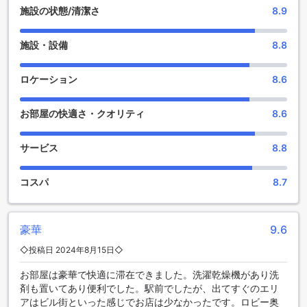
ント施設がゲストの滞在をより快適で楽しいものにします。
施設の状態/清潔さ
8.9
館内にはおしゃれなショップやバーがあり、ショッピングや
リラックスしたひとときをお楽しみいただけます。また、リ
施設・設備
8.8
ラックスと癒しを求める方にはマッサージサービスや温かい
お湯に浸かれるホットタブがおすすめです。緑豊かな庭園は
散策や静かな時間を過ごすのに最適な空間です。さらに、共
ロケーション
8.6
用ラウンジやテレビエリアでは、他のゲストと交流したり、
くつろぎながらテレビを楽しむこともできます。
お部屋の快適さ・クオリティ
8.6
充実したスポーツ施設で健康的な滞在を楽しむ
サービス
8.8
アスコット サトーン バンコクでは、滞在中の健康維持やリフ
レッシュに最適なスポーツ施設が充実しています。無料のフ
コスパ
8.7
ィットネスセンターは、最新の設備を備え、快適にトレーニ
ングを行える空間を提供しています。忙しい日常から離れ
て、心身ともにリフレッシュできる理想的な場所です。
豪華
9.6
便利な施設が充実したアスコット・サトーン・バンコク
◇投稿日 2024年8月15日◇
（SHAエクストラプラス）
お部屋は豪華で快適に滞在できました。洗濯乾燥機があり洗
アスコット・サトーン・バンコク（SHAエクストラプラス）
剤も置いてあり便利でした。駅前でしたが、出てすぐのエリ
は、滞在中の快適さを追求するためにさまざまな便利な施設
アはビル街といった感じでお店は少なかったです。ロビー奥