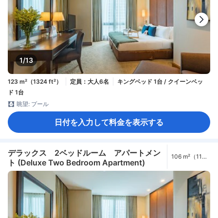
1/13
123 m²（1324 ft²）
定員：大人6名
キングベッド 1台 / クイーンベッ
ド 1台
眺望: プール
日付を入力して料金を表示する
デラックス 2ベッドルーム アパートメン
106 m²（1141
ト (Deluxe Two Bedroom Apartment)
ft²）