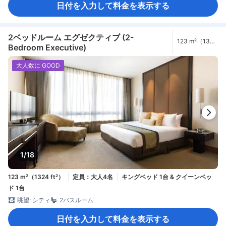
日付を入力して料金を表示する
2ベッドルーム エグゼクティブ (2-
123 m²（1324
Bedroom Executive)
ft²）
大人数に GOOD
1/18
123 m²（1324 ft²）
定員：大人4名
キングベッド 1台 & クイーンベッ
ド 1台
眺望: シティ
2バスルーム
日付を入力して料金を表示する