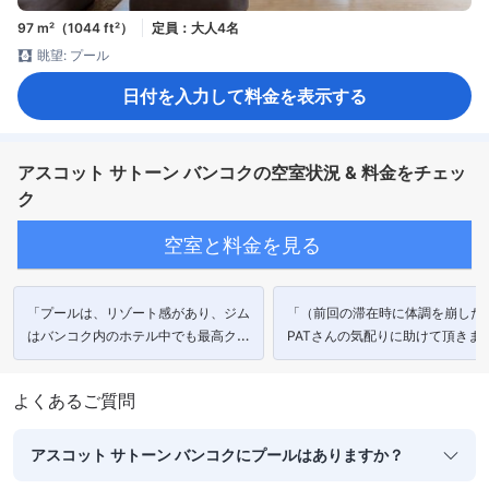
97 m²（1044 ft²）
定員：大人4名
眺望: プール
日付を入力して料金を表示する
アスコット サトーン バンコクの空室状況 & 料金をチェッ
ク
空室と料金を見る
「プールは、リゾート感があり、ジム
「（前回の滞在時に体調を崩した
はバンコク内のホテル中でも最高クラ
PATさんの気配りに助けて頂きま
スに広くて充実しています。」
た。ありがとうございました！）
よくあるご質問
アスコット サトーン バンコクにプールはありますか？