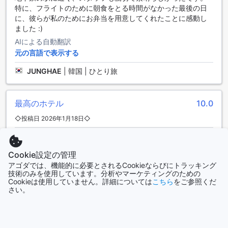
れることができます。朝食はビュッフェスタイルで提供さ
特に、フライトのために朝食をとる時間がなかった最後の日
れ、コンチネンタルブレックファストのオプションもありま
に、彼らが私のためにお弁当を用意してくれたことに感動し
す。アスコット サトーン バンコクは、滞在中の食事体験を充
ました :)
実させるためのさまざまな選択肢を提供しています。
AIによる自動翻訳
元の言語で表示する
アスコット サトーン バンコク（SHAエクストラプラス）のお
部屋の種類
JUNGHAE
|
韓国 | ひとり旅
アスコット サトーン バンコク（SHAエクストラプラス）で
は、さまざまなお部屋の選択肢があります。1ベッドルームエ
最高のホテル
10.0
グゼクティブは、広々とした75平方メートルのスペースにキ
ングサイズベッドが備わっています。1ベッドルームプレミア
◇投稿日 2026年1月18日◇
は97平方メートルで、キングサイズベッドが設置されていま
す。2ベッドルームデラックスは106平方メートルで、クイー
4人家族で、2ベッドルームデラックスに宿泊しました。 ホテ
ンサイズベッドまたはキングサイズベッドが利用できます。2
ル全体がよく管理されていて清潔で、スタッフ全員が親切で
Cookie設定の管理
ベッドルームエグゼクティブは123平方メートルで、クイーン
す。ホテルのすぐ前にMRT駅があり、サパーンタクシン駅ま
アゴダでは、機能的に必要とされるCookieならびにトラッキング
サイズベッドまたはキングサイズベッドが備わっています。3
であっという間なので、ワットアルン、王宮、アイコンサイ
技術のみを使用しています。分析やマーケティングのための
ベッドルームエグゼクティブは167平方メートルで、シングル
アム、アジアティークなどの観光地に訪れるのにとても便利
Cookieは使用していません。詳細については
こちら
をご参照くだ
ベッド2台、クイーンサイズベッド1台、またはキングサイズ
です。（週末の朝は公共交通機関ではなくて、ただグラブで
さい。
ベッド1台が用意されています。スタジオプレミアは58平方メ
行くのも良いと思います） 再びバンコクに来るときは、また
ートルで、キングサイズベッドが設置されています。これら
泊まりたいホテルです。
のお部屋はAgodaで予約することで、最高の価格と簡単かつ
AIによる自動翻訳
スムーズな予約体験を提供しています。