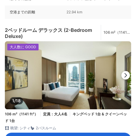
空港までの距離
22.94 km
2ベッドルーム デラックス (2-Bedroom
106 m²（1141
Deluxe)
ft²）
大人数に GOOD
1/18
106 m²（1141 ft²）
定員：大人4名
キングベッド 1台 & クイーンベッ
ド 1台
眺望: シティ
2バスルーム