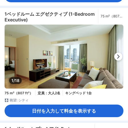
1ベッドルーム エグゼクティブ (1-Bedroom
75 m²（807
Executive)
ft²）
1/18
75 m²（807 ft²）
定員：大人2名
キングベッド 1台
眺望: シティ
日付を入力して料金を表示する