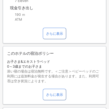
7 Eleven
現金引き出し
190 ｍ
ATM
さらに表示
このホテルの宿泊ポリシー
お子さま&エキストラベッド
0～3歳までのお子さま
添い寝の場合は宿泊無料です。＜ご注意＞ベビーベッドのご
利用には追加料金が発生する場合があります。また、利用可
否は空き状況によります。
4～11歳までのお子さま
添い寝の場合は宿泊無料です。
さらに表示
12歳以上の宿泊者は大人とみなされます。
エキストラベッドの追加可否は、ルームタイプにより異なり
ます。各ルームタイプ欄の記載をお確かめください。ルーム