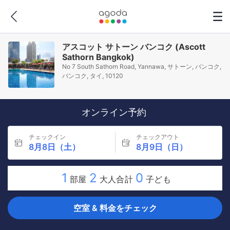
アスコット サトーン バンコク (Ascott
Sathorn Bangkok)
No 7 South Sathorn Road, Yannawa, サトーン, バンコク,
バンコク, タイ, 10120
オンライン予約
チェックイン
チェックアウト
8月8日（土）
8月9日（日）
1
2
0
部屋
大人合計
子ども
空室 & 料金をチェック