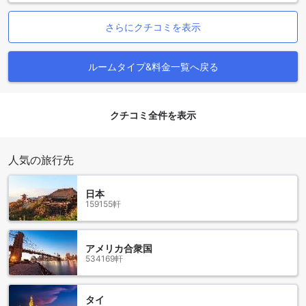
ており、まるで自宅にいるかのようなリラックスした雰囲気
を提供します。
さらにクチコミを表示
さらに、客室には衛星放送やケーブルテレビが視聴できるテ
レビが設置されており、くつろぎのひとときを楽しめます。
ミニバーや冷蔵庫、コーヒー/ティーメーカーも完備されてい
ルームタイプ&料金一覧へ戻る
るため、いつでもお好きな飲み物を楽しむことができます。
バルコニーやテラスからは美しい景色を眺めることができ、
贅沢なひとときを演出します。アメニティとして用意された
高品質なトイレタリーや、無料のインスタントコーヒーと紅
クチコミ全件を表示
茶も、宿泊の際の特別な体験をさらに引き立ててくれること
でしょう。
人気の旅行先
アストリア ガリラヤ ホテルのダイニング施設
日本
アストリア ガリラヤ ホテルでは、食事の楽しみが一層豊かに
159155軒
なります。毎日提供されるコンチネンタルブレックファース
トは、ゲストにとっての素晴らしいスタートを約束します。
新鮮なパン、フルーツ、ヨーグルト、そして香り高いコーヒ
アメリカ合衆国
ーや紅茶が並び、朝のひとときを贅沢に演出します。美しい
534169軒
ティベリアの風景を眺めながら、心地よい朝食を楽しむこと
ができるのは、ここならではの特権です。
また、日々のハウスキーピングサービスによって、清潔で快
タイ
適な環境が保たれ、食事の後もゆったりとしたひとときを過