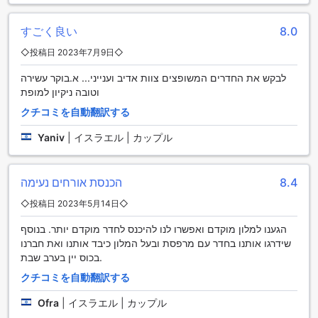
アストリア ガリラヤ ホテルの交通施設
すごく良い
8.0
アストリア ガリラヤ ホテルでは、快適な移動をサポートする
ために多彩な交通施設を提供しています。ホテル内には広々
◇投稿日 2023年7月9日◇
とした駐車場が完備されており、宿泊客は無料で利用するこ
לבקש את החדרים המשופצים צוות אדיב וענייני... א.בוקר עשירה
とができます。車で訪れる方にとって、安心して車を停めら
וטובה ניקיון למופת
れる環境が整っているのは大きな魅力です。ただし、特定の
条件下では駐車料金が発生する場合もありますので、事前に
クチコミを自動翻訳する
確認しておくことをお勧めします。
さらに、アストリア ガリラヤ ホテルでは、便利なタクシーサ
Yaniv
|
イスラエル | カップル
ービスやチケットサービスも提供しています。観光地へのア
クセスが簡単で、周辺の名所を効率よく巡ることができま
す。旅行の計画を立てる際に、ホテルのスタッフが親切にサ
הכנסת אורחים נעימה
8.4
ポートしてくれるので、安心して思い出に残る旅を楽しむこ
◇投稿日 2023年5月14日◇
とができるでしょう。
הגענו למלון מוקדם ואפשרו לנו להיכנס לחדר מוקדם יותר. בנוסף
アストリア ガリラヤ ホテルの客室設備
שידרגו אותנו בחדר עם מרפסת ובעל המלון כיבד אותנו ואת חברנו
בכוס יין בערב שבת.
アストリア ガリラヤ ホテルの客室は、快適さと便利さを兼ね
クチコミを自動翻訳する
備えた贅沢な空間です。各部屋にはエアコンが完備されてお
り、暑いティベリアの気候でも快適に過ごすことができま
Ofra
|
イスラエル | カップル
す。また、バスローブや高品質なリネン、タオルが用意され