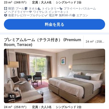
23 m²（248 ft²）
定員：大人4名
シングルベッド 2台
眺望: プール
タオル
トイレタリー
プライベートバスルーム
ヘアドライヤー
ワイヤレス インターネット
衛星テレビ/ケーブルテレビ
電話
無料Wi-Fi
エアコン
料金を見る
プレミアムルーム（テラス付き） (Premium
24 m²（258
Room, Terrace)
ft²）
1/1
24 m²（258 ft²）
定員：大人3名
シングルベッド 2台