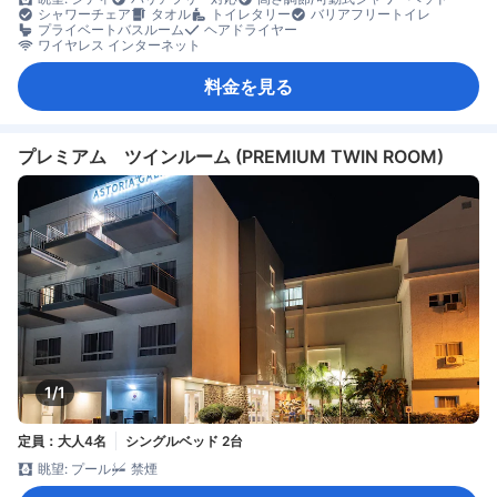
シャワーチェア
タオル
トイレタリー
バリアフリートイレ
プライベートバスルーム
ヘアドライヤー
ワイヤレス インターネット
料金を見る
プレミアム ツインルーム (PREMIUM TWIN ROOM)
1/1
定員：大人4名
シングルベッド 2台
眺望: プール
禁煙