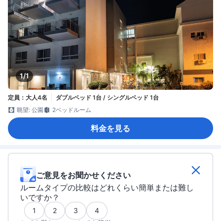
1/1
定員：大人4名
ダブルベッド 1台 / シングルベッド 1台
眺望: 公園
2ベッドルーム
料金を見る
ご意見をお聞かせください
ルームタイプの比較はどれくらい簡単または難し
いですか？
1
2
3
4