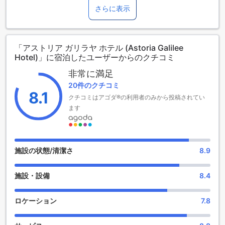
追加料金が適用されることがありますのでご了承ください。
に最新の設備で改装されたこのホテルは、快適さと便利さを
さらに表示
兼ね備えています。全100室の客室は、シンプルながらも温か
みのあるデザインで、訪れるゲストを迎え入れます。ティベ
リアの街の中心からわずか0.5kmの距離にあり、観光地への
「アストリア ガリラヤ ホテル (Astoria Galilee
アクセスも非常に良好です。
Hotel)」に宿泊したユーザーからのクチコミ
チェックインは午後2時から、チェックアウトは午前11時まで
可能で、旅行のスケジュールに合わせて柔軟に対応できま
非常に満足
す。ただし、当ホテルは子供の無料宿泊を認めていないた
20件のクチコミ
め、予めご了承ください。空港からのアクセスも良好で、空
8.1
クチコミはアゴダ®の利用者のみから投稿されてい
港までの所要時間は約95分です。アストリア ガリラヤ ホテル
で、ティベリアの美しい景色と豊かな文化を存分に楽しんで
ます
ください。
アストリア ガリラヤ ホテルのエンターテインメント施設
施設の状態/清潔さ
8.9
アストリア ガリラヤ ホテルでは、宿泊客の皆様に楽しいひと
ときを提供するための多彩なエンターテインメント施設が揃
施設・設備
8.4
っています。まず、ホテル内には魅力的なショップがあり、
地元の特産品やお土産を手に入れることができます。旅の思
い出を持ち帰るための素敵なアイテムが見つかることでしょ
ロケーション
7.8
う。特に、ギフトやお土産のショップでは、イスラエルの文
化や伝統を感じさせる商品が豊富に取り揃えられています。