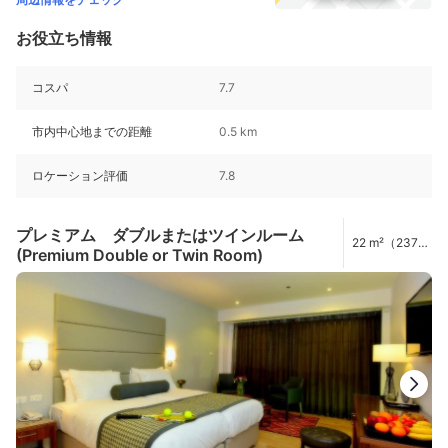
お役立ち情報
コスパ
7.7
市内中心地までの距離
0.5 km
ロケーション評価
7.8
プレミアム ダブルまたはツインルーム
22 m²（237
(Premium Double or Twin Room)
ft²）