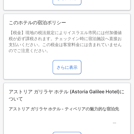
このホテルの宿泊ポリシー
【税金】現地の税法規定によりイスラエル市民には付加価値
税が必ず課税されます。チェックイン時に宿泊施設へ直接お
支払いください。この税金は客室料金には含まれていません
のでご注意ください。
お子さま&エキストラベッド
0～2歳までのお子さま
さらに表示
添い寝の場合は宿泊無料です。＜ご注意＞ベビーベッドのご
利用には追加料金が発生する場合があります。また、利用可
否は空き状況によります。
3～12歳までのお子さま
アストリア ガリラヤ ホテル (Astoria Galilee Hotel)に
エキストラベッドをお申し込みください。
13歳以上の宿泊者は大人とみなされます。
ついて
エキストラベッドの追加可否は、ルームタイプにより異なり
アストリア ガリラヤ ホテル - ティベリアの魅力的な宿泊先
ます。各ルームタイプ欄の記載をお確かめください。ルーム
タイプの欄にエキストラベッド追加のオプションが提示され
ていない場合は、エキストラベッドの追加はできません。
アストリア ガリラヤ ホテルは、歴史あるティベリアの中心に
【ご注意】6部屋以上をご予約の場合は、異なるご予約条件や
位置する魅力的な宿泊施設です。1933年に建設され、2011年