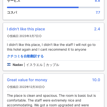
サービス
8.8
また、リラックスしたい方には、ホテル内のバーでのひとと
きをお楽しみいただけます。多彩なドリンクメニューからお
好きな一杯を選び、友人や家族とともに楽しい会話を楽しむ
コスパ
7.7
ことができます。さらに、ホテルの美しいガーデンでは、自
然の中でのんびりと過ごすことができ、心地よい風を感じな
がらリフレッシュできます。アストリア ガリラヤ ホテルは、
I didn't like this place
2.4
エンターテインメントとリラクゼーションを兼ね備えた理想
的な宿泊先です。
◇投稿日 2023年3月7日◇
I didn't like this place, I didn't like the staff I will not go to
アストリア ガリラヤ ホテルのスポーツ施設
this hotel again and I cant recommend it to anyone
アストリア ガリラヤ ホテルでは、スポーツ愛好者にとって理
クチコミを自動翻訳する
想的な施設が揃っています。屋内プールは、四季を問わず快
適に泳ぐことができるスペースで、リラックスしたい時やエ
Nadav
|
イスラエル | カップル
クササイズをしたい時に最適です。広々としたプールエリア
は、家族連れや友人同士で楽しむのにもぴったりです。
さらに、テニスコートも完備されており、腕試しをしたい方
Great value for money
10.0
や友人と楽しい時間を過ごしたい方におすすめです。テニス
◇投稿日 2022年12月30日◇
を楽しんだ後は、屋外プールでのんびりと過ごすこともでき
ます。美しい風景を眺めながらリフレッシュするひととき
The place is clean and spacious. The room is basic but is
は、まさに贅沢な時間です。また、ホテルの近くにはビーチ
comfortable. The staff were extremely nice and
もあり、海でのアクティビティや日光浴を楽しむことができ
accommodating. We got a room upgraded and were
ます。アストリア ガリラヤ ホテルは、心身ともにリフレッシ