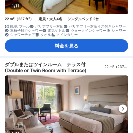
1/11
22 m²（237 ft²）
定員：大人4名
シングルベッド 2台
眺望: プール
バリアフリー対応
バリアフリー対応イス付きシャワー
車椅子対応シャワー
電気ケトル
ウォークインシャワー
シャワー
シャワーチェア
タオル
トイレタリー
料金を見る
ダブルまたはツインルーム テラス付
22 m²（237
(Double or Twin Room with Terrace)
ft²）