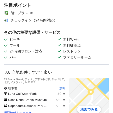
注目ポイント
衛生プラス
チェックイン（24時間対応）
その他の主要な設備・サービス
ビーチ
無料Wi-Fi
プール
無料駐車場
24時間フロント対応
レストラン
バー
ファミリールーム
7.8
立地条件：すごく良い
13 Bruria Street, ティベリア市内中心部, ティベリア,
北部, イスラエル, 1422377
駐車場
無料
Luna Gal Water Park
40 ｍ
Casa Dona Gracia Museum
830 ｍ
Capenaum National Park (Kfar Nahum)
830 ｍ
地図でみる
周辺情報をチェック