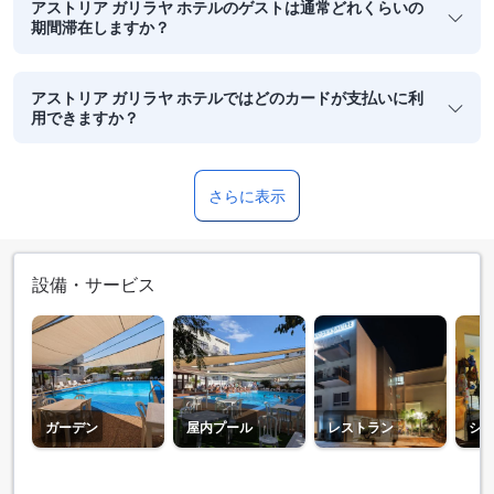
アストリア ガリラヤ ホテルのゲストは通常どれくらいの
期間滞在しますか？
アストリア ガリラヤ ホテルではどのカードが支払いに利
用できますか？
さらに表示
設備・サービス
ガーデン
屋内プール
レストラン
シ