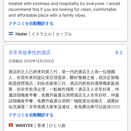
treated with kindness and hospitality by everyone. I would
ュできるスポーツ施設が充実しており、アクティブな滞在を
recommend this if you are looking for clean, comfortable
求めるゲストに最適な選択肢です。
and affordable place with a family vibes.
アストリア ガリラヤ ホテルの便利な施設
クチコミを自動翻訳する
Hadar
|
イスラエル | カップル
アストリア ガリラヤ ホテルでは、快適な滞在をサポートする
ための多彩な便利な施設が整っています。まず、全客室で利
用可能な無料Wi-Fiがあり、インターネットに簡単にアクセス
非常有故事性的酒店
9.2
できるため、観光情報の検索や大切な連絡をスムーズに行う
ことができます。また、公共エリアでもWi-Fiが提供されてお
◇投稿日 2022年12月22日◇
り、ロビーや共用スペースでリラックスしながらインターネ
ットを楽しむことができます。
酒店的主人已經來到第三代，第一代的酒店主人係一位德國
さらに、旅行者のニーズに応えるために、ランドリーサービ
人，佢當年來到提比里亞浸溫泉，醫好隻腳之後，就決定留喺
スや荷物預かりサービスも完備しています。これにより、長
呢度經營酒店；到咗依家第三代，酒店仍然有好濃厚嘅家庭感
期滞在やアクティブな観光を楽しむ際にも、身軽に行動でき
覺，但非常乾淨企理，一點都冇殘舊！酒店主人非常好客，仲
る環境が整っています。安全面では、セーフティボックスを
邀請我哋食早餐，免費升級露台房間酒店主人非常好吃，仲邀
利用できるため、貴重品を安心して保管することができ、指
請我哋食早餐，免費升級露台房間！喺呢度住宿兩天，感覺好
定喫煙エリアも設けられているため、喫煙者にも配慮されて
似充滿電！非常推薦大家來這邊住，有免費泊車可以提供👍🏻👍🏻
います。加えて、毎日のハウスキーピングサービスにより、
クチコミを自動翻訳する
清潔で快適な空間が維持され、利便性と快適さが両立した滞
在を実現しています。
WANYEE
|
香港 | ひとり旅