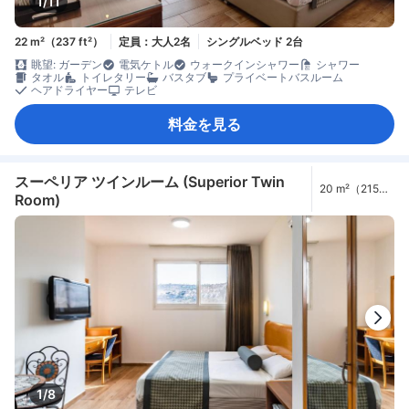
1/11
22 m²（237 ft²）
定員：大人2名
シングルベッド 2台
眺望: ガーデン
電気ケトル
ウォークインシャワー
シャワー
タオル
トイレタリー
バスタブ
プライベートバスルーム
ヘアドライヤー
テレビ
料金を見る
スーペリア ツインルーム (Superior Twin
20 m²（215
Room)
ft²）
1/8