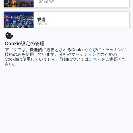
130409軒
ごすことができます。アストリア ガリラヤ ホテルのダイニン
グ施設は、ゲストに心温まる体験を提供し、思い出に残る滞
在をサポートします。
香港
2688軒
ティベリア市内中心部の魅力
ティベリア市内中心部は、歴史と文化が交差する魅力的なエ
Cookie設定の管理
シンガポール
リアです。古代の遺跡が点在し、聖書の物語に触れながら散
1501軒
アゴダでは、機能的に必要とされるCookieならびにトラッキング
策できる場所として、多くの観光客を惹きつけています。特
技術のみを使用しています。分析やマーケティングのための
に、ティベリア湖の美しい景色を背景にした散歩道は、訪れ
Cookieは使用していません。詳細については
こちら
をご参照くだ
さい。
る人々にとって心癒されるひとときを提供します。湖畔には
もっと見る
カフェやレストランが立ち並び、地元の料理や新鮮なシーフ
ードを楽しむことができます。
全て表示
また、ティベリアの中心部は、ショッピングやエンターテイ
メントの場としても賑わっています。地元のマーケットで
今話題の都市
は、手作りの工芸品やスパイス、フレッシュな果物などが販
売されており、買い物を楽しむことができます。さらに、夜
になると、街はライトアップされ、活気に満ちたナイトライ
シンガポール
シンガポール
フが広がります。ティベリア市内中心部は、歴史的な魅力と
現代的なライフスタイルが融合した、訪れる価値のあるスポ
ットです。
ソウル