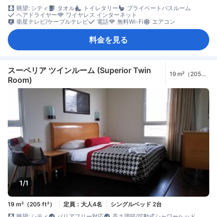
眺望: シティ
タオル
トイレタリー
プライベートバスルーム
ヘアドライヤー
ワイヤレス インターネット
衛星テレビ/ケーブルテレビ
電話
無料Wi-Fi
エアコン
料金を見る
スーペリア ツインルーム (Superior Twin
19 m²（205
Room)
ft²）
1/1
19 m²（205 ft²）
定員：大人4名
シングルベッド 2台
眺望: シティ
バリアフリー対応
高さ調節/可動式シャワーヘッド