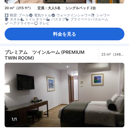
20 m²（215 ft²）
定員：大人5名
シングルベッド 2台
眺望: プール
電気ケトル
ウォークインシャワー
シャワー
タオル
トイレタリー
バスタブ
プライベートバスルーム
ヘアドライヤー
テレビ
料金を見る
プレミアム ツインルーム (PREMIUM
23 m²（248
TWIN ROOM)
ft²）
1/1