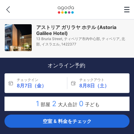
アストリア ガリラヤ ホテル (Astoria
Galilee Hotel)
13 Bruria Street, ティベリア市内中心部, ティベリア, 北
部, イスラエル, 1422377
オンライン予約
チェックイン
チェックアウト
8月7日（金）
8月8日（土）
1
2
0
部屋
大人合計
子ども
空室 & 料金をチェック