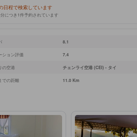
の日程で検索しています
2
分につき1件予約されています
パ
8.1
ーション評価
7.4
りの空港
チェンライ空港 (CEI) - タイ
までの距離
11.0 Km