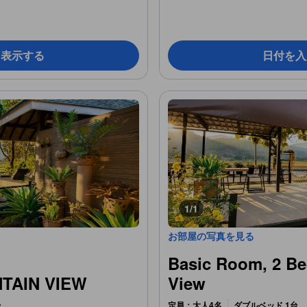
を表示する
日付を入
1/1
お部屋の写真を見る
Basic Room, 2 Be
TAIN VIEW
View
台
定員：大人4名
ダブルベッド 1台