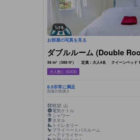
1/15
お部屋の写真を見る
ダブルルーム (Double Roo
36 m²（388 ft²）
定員：大人4名
クイーンベッド 1
大人数に GOOD
8.0
非常に満足
部屋の快適さ
眺望: 山
電気ケトル
シャワー
タオル
トイレタリー
プライベートバスルーム
ヘアドライヤー
共用バスルーム