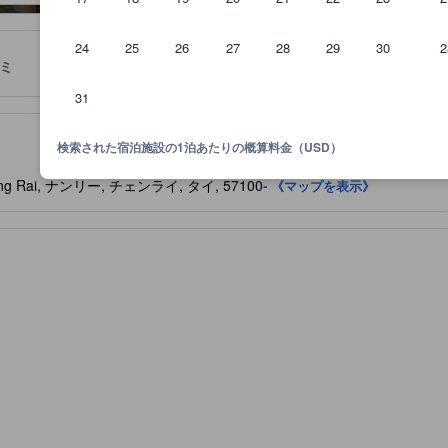
24
25
26
27
28
29
30
2
ミ
ロケーション
宿泊ポリシー
31
泊施設に備わっていると予想される快適さや客室設備のレベルを示すも
検索された宿泊施設の1泊あたりの概算料金（USD）
 Chiang Rai, ナンリー, チェンライ, タイ, 57100
- 《マップを表示》