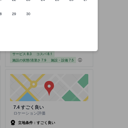
8
29
30
のです。
実際に宿泊したユーザーからのクチコミ 149件
サービススコア（10点満点）
コスパスコア（10点満点）
施設の状態/清潔さスコア（10点満点）
施設・設備スコア（10点満点）
ロケーションスコア（10点満点）
宿泊施設のクチコミスコア：7.9 / 10 すごく良い 149 件の総評
7.9
すごく良い
全てのクチコミを
読む
149 件の総評
サービス
コスパ
施設の状態/清潔さ
施設・設備
ロケーション
8.1
8.3
7.5
7.4
7.9
サービス 8.3
コスパ 8.1
施設の状態/清潔さ 7.9
施設・設備 7.5
7.4
すごく良い
ロケーション評価
立地条件：すごく良い