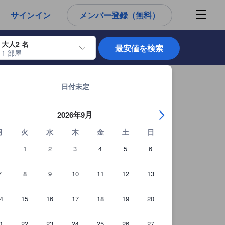
から宿泊選びをされるユーザーにとっても参考となる信頼できる情報源
サインイン
メンバー登録（無料）
大人2 名
最安値を検索
1 部屋
使用して、チェックイン日とチェックアウト日を移動します。エンターキー
チェンライの宿泊施設 全914軒を見る
日付未定
2026年9月
月
火
水
木
金
土
日
1
2
3
4
5
6
7
8
9
10
11
12
13
4
15
16
17
18
19
20
1
22
23
24
25
26
27