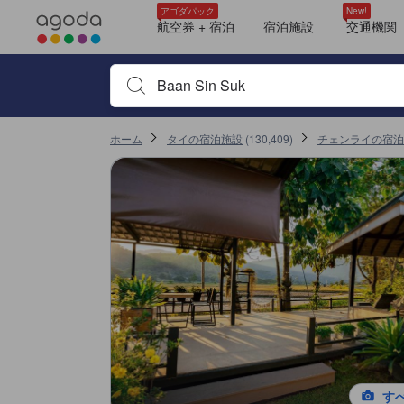
＜NEW＞クチコミ評価の傾向
アゴダに掲載されているクチコミは実際に予約をし、宿泊を終えたゲス
朝食
清潔さ
ホスト
自然
バスルーム
家族
室内設備が充実
設備・サービス
部屋の快適さ
コスパ良し
tooltip
tooltip
tooltip
tooltip
tooltip
tooltip
tooltip
tooltip
tooltip
tooltip
tooltip
tooltip
tooltip
tooltip
tooltip
tooltip
tooltip
tooltip
tooltip
tooltip
tooltip
tooltip
tooltip
tooltip
sentiment-positive-indicator
sentiment-positive-indicator
sentiment-negative-indicator
sentiment-positive-indicator
sentiment-positive-indicator
sentiment-negative-indicator
sentiment-positive-indicator
sentiment-positive-indicator
sentiment-positive-indicator
sentiment-positive-indicator
sentiment-positive-indicator
ダブルルーム (Double Room)
眺望: 山
電気ケトル
シャワー
タオル
トイレタリー
プライベートバスルーム
ヘアドライヤー
共用バスルーム
清掃用具
テレビ
ダブルベッドルーム (Double Bed room)
シャワー
BASIC ROOM,2 BEDROOMS,LANAI,MOUNTAIN VIEW
シャワー
Basic Room, 2 Bedrooms, Lanai, Mountain View
Basic Room, 2 Bedrooms, Lanai, Mountain View
眺望: 山
ルーム（到着時にルームカテゴリー割当） (Room Assigned on Arrival)
部屋タイプ指定なし (Run of House)
Basic Room, 2 Bedrooms, Lanai, Mountain View
ダブルルーム (Double Room)
ルーム（到着時にルームカテゴリー割当） (Room Assigned on Arrival)
詳細を見る
サービススコア 10点満点中8.3点
コスパスコア 10点満点中8.1点 チェンライにおける高スコア
施設の状態/清潔さスコア 10点満点中7.9点
施設・設備スコア 10点満点中7.5点
ロケーションスコア 10点満点中7.4点
移動先はクチコミページ 1
移動先はクチコミページ 1
アゴダパック
New!
Mentioned in 3 reviews
Mentioned in 2 reviews
Mentioned in 2 reviews
Mentioned in 2 reviews
Mentioned in 1 reviews
Mentioned in 1 reviews
Mentioned in 1 reviews
Mentioned in 1 reviews
Mentioned in 1 reviews
Mentioned in 1 reviews
航空券 + 宿泊
宿泊施設
交通機関
この宿泊施設へ寄せられた直近10件のクチコミ
100% Positive
50% Positive
100% Positive
100% Positive
100% Unfavourable
100% Positive
100% Positive
100% Positive
100% Positive
100% Positive
10
10
8.4
7.6
9.6
5.2
10
10
10
9.2
50% Unfavourable
宿泊施設名やキーワードを入力し、矢印キーやタブキ
最新
ホーム
タイの宿泊施設
(
130,409
)
チェンライの宿泊
す