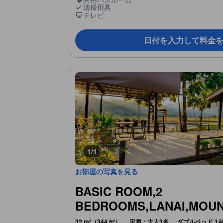
清掃用具
テレビ
日付を入力して料金
1/1
お部屋の写真を見る
BASIC ROOM,2
BEDROOMS,LANAI,MOUN
32 m²（344 ft²）
定員：大人3名
ダブルベッド 1