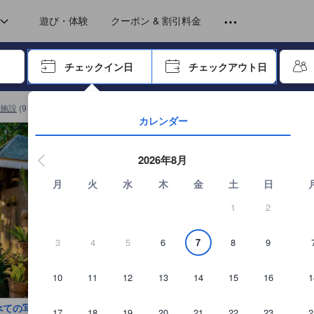
トから提供されています。実際の経験に基づいた内容であるため、これ
遊び・体験
クーポン & 割引料金
ーで進み、エンターキーを押して内容を確定して、検索します。
チェックイン日
チェックアウト日
エンターキーを押して日付選択画面の操作を開始します。方向キーを
施設
(
914
)
Baan Sin Sukの詳細を見る
カレンダー
2026年8月
月
火
水
木
金
土
日
1
2
3
4
5
6
7
8
9
10
11
12
13
14
15
16
1
べての写真を見る
17
18
19
20
21
22
23
2