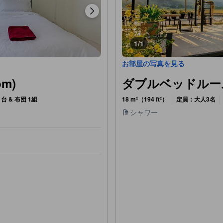
1/1
お部屋の写真を見る
m)
ダブルベッドルーム (D
台 & 布団 1組
18 m²（194 ft²）
定員：大人3名
シャワー