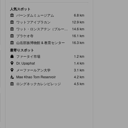
人気スポット
バーンダムミュージアム
6.8 km
ワットフアイプラカン
12.9 km
ワット・ロンスアテン（ブルーテンプル）
14.6 km
プラケオ寺
16.1 km
山岳部族博物館 & 教育センター
16.3 km
最寄りスポット
ファータイ市場
1.2 km
Dr. Upaphat
1.4 km
メーファールアン大学
3.1 km
Mae Khao Tom Reservoir
4.2 km
ロングネックカレンビレッジ
4.5 km