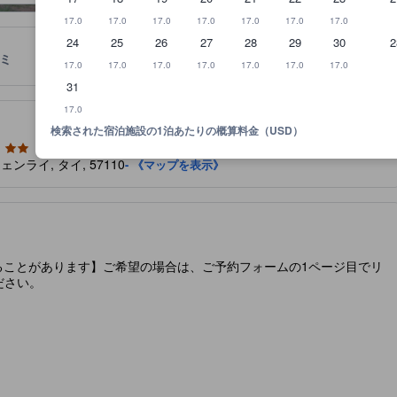
17.0
17.0
17.0
17.0
17.0
17.0
17.0
24
25
26
27
28
29
30
2
ミ
ロケーション
宿泊ポリシー
17.0
17.0
17.0
17.0
17.0
17.0
17.0
31
泊施設に備わっていると予想される快適さや客室設備のレベルを示すも
17.0
検索された宿泊施設の1泊あたりの概算料金（USD）
, チェンライ, タイ, 57110
- 《マップを表示》
ることがあります】ご希望の場合は、ご予約フォームの1ページ目でリ
ださい。