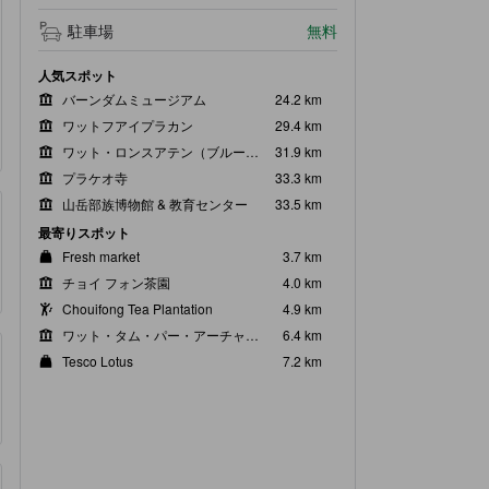
駐車場
無料
人気スポット
バーンダムミュージアム
24.2 km
ワットフアイプラカン
29.4 km
ワット・ロンスアテン（ブルーテンプル）
31.9 km
プラケオ寺
33.3 km
山岳部族博物館 & 教育センター
33.5 km
最寄りスポット
Fresh market
3.7 km
チョイ フォン茶園
4.0 km
Chouifong Tea Plantation
4.9 km
ワット・タム・パー・アーチャー・トン
6.4 km
Tesco Lotus
7.2 km