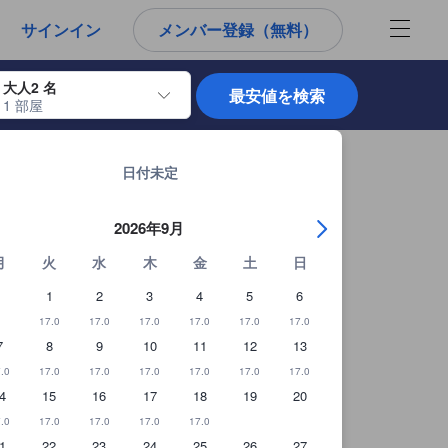
から宿泊選びをされるユーザーにとっても参考となる信頼できる情報源
サインイン
メンバー登録（無料）
大人2 名
最安値を検索
1 部屋
使用して、チェックイン日とチェックアウト日を移動します。エンターキー
チェンライの宿泊施設 全914軒を見る
細を見る
日付未定
2026年9月
月
火
水
木
金
土
日
1
2
3
4
5
6
17.0
17.0
17.0
17.0
17.0
17.0
7
8
9
10
11
12
13
.0
17.0
17.0
17.0
17.0
17.0
17.0
4
15
16
17
18
19
20
.0
17.0
17.0
17.0
17.0
1
22
23
24
25
26
27