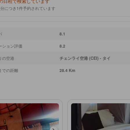
の日程で検索しています
2
分につき1件予約されています
パ
8.1
ーション評価
8.2
りの空港
チェンライ空港 (CEI) - タイ
までの距離
28.4 Km