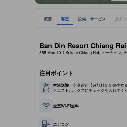
概要
客室
設備・サービス
クチコ
星評価は、宿泊施設から受け取った情報であり、宿
tooltip
星評価、最高5の内2
Ban Din Resort Chiang Rai
355 Moo 10 T.Srikam Chiang Rai, メーチャン
注目ポイント
空港送迎
- 空港送迎【追加料金が発生す
クエストボックスにチェックを入れてく
全室Wi-Fi無料
エアコン