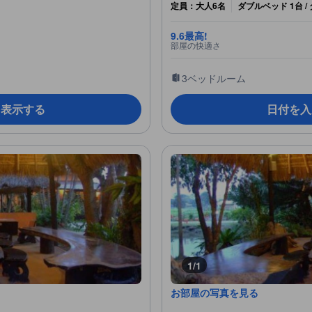
定員：大人6名
ダブルベッド 1台 /
9.6
最高!
部屋の快適さ
3ベッドルーム
を表示する
日付を入
1/1
お部屋の写真を見る