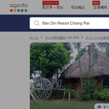
アゴダに掲載されているクチコミは実際に予約をし、宿泊を終えたゲス
ホスト
ロケーション
tooltip
tooltip
tooltip
tooltip
tooltip
tooltip
tooltip
tooltip
tooltip
tooltip
tooltip
tooltip
tooltip
tooltip
tooltip
tooltip
tooltip
tooltip
tooltip
tooltip
tooltip
tooltip
tooltip
tooltip
tooltip
tooltip
tooltip
tooltip
tooltip
tooltip
tooltip
tooltip
tooltip
tooltip
tooltip
sentiment-positive-indicator
sentiment-positive-indicator
スタンダード ダブルルーム (Standard Double Room)
眺望: ガーデン
シャワー
トイレタリー
プライベートバスルーム
テレビ
衛星テレビ/ケーブルテレビ
エアコン
スリッパ
リネン類
蚊帳
扇風機
冷蔵庫
書斎デスク
談話エリア
洋服掛け
2ベッドルーム ハウス (Two-Bedroom House)
2ベッドルーム
エアコン
別荘 (Vacation Home)
2バスルーム
プライベートバスルーム
エアコン
ツインルーム（眺望あり） (Twin Room with View)
エアコン
ファミリールーム (Family Room)
エアコン
3ベッドルーム ハウス (Three-Bedroom House)
3ベッドルーム
エアコン
ツインルーム（眺望あり） (Twin Room with View)
ツインルーム（眺望あり） (Twin Room with View)
ファミリールーム (Family Room)
ファミリールーム (Family Room)
詳細を見る
サービススコア 10点満点中8.9点 チェンライにおける高スコア
ロケーションスコア 10点満点中8.2点 チェンライにおける高スコア
施設・設備スコア 10点満点中8.1点 チェンライにおける高スコア
コスパスコア 10点満点中8.1点
施設の状態/清潔さスコア 10点満点中7.7点
アゴダパック
New!
Mentioned in 1 reviews
Mentioned in 1 reviews
航空券 + 宿泊
宿泊施設
交通機関
100% Positive
100% Positive
宿泊施設名やキーワードを入力し、矢印キーやタブキ
ホーム
タイの宿泊施設
(
130,409
)
チェンライの宿泊
す