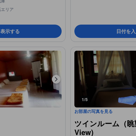
蔵庫
話エリア
を表示する
日付を入
1/5
お部屋の写真を見る
ツインルーム（眺望あり
View)