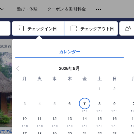
トから提供されています。実際の経験に基づいた内容であるため、これ
遊び・体験
クーポン & 割引料金
ーで進み、エンターキーを押して内容を確定して、検索します。
チェックイン日
チェックアウト日
エンターキーを押して日付選択画面の操作を開始します。方向キーを
施設
(
914
)
チェンライ リゾート
(
110
)
Ban Din Resort Chiang Raiの詳
カレンダー
2026年8月
月
火
水
木
金
土
日
1
2
3
4
5
6
7
8
9
17.0
17.0
17.0
17
10
11
12
13
14
15
16
1
17.0
17.0
17.0
17.0
17.0
17.0
17.0
17
べての写真を見る
17
18
19
20
21
22
23
2