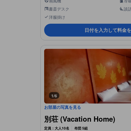
扇風機
冷
書斎デスク
談
洋服掛け
日付を入力して料金
1/6
お部屋の写真を見る
別荘 (Vacation Home)
定員：大人10名
布団 5組