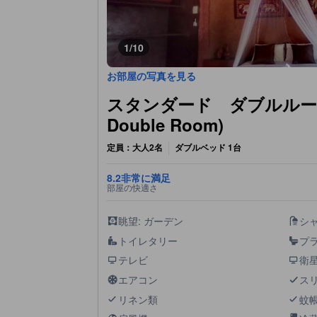
1/10
お部屋の写真を見る
スタンダード ダブルルーム (
Double Room)
定員：大人2名
ダブルベッド 1台
8.2
非常に満足
部屋の快適さ
眺望: ガーデン
シ
トイレタリー
プ
テレビ
衛
エアコン
ス
リネン類
蚊