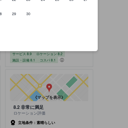
8
29
30
のです。
実際に宿泊したユーザーからのクチコミ 43件
サービススコア（10点満点）
ロケーションスコア（10点満点）
施設・設備スコア（10点満点）
コスパスコア（10点満点）
施設の状態/清潔さスコア（10点満点）
宿泊施設のクチコミスコア：8.2 / 10 非常に満足 43 件の総評
8.2
非常に満足
全てのクチコミを
読む
43 件の総評
サービス
ロケーション
施設・設備
コスパ
施設の状態/清潔さ
8.1
8.9
8.1
8.2
7.7
サービス 8.9
ロケーション 8.2
施設・設備 8.1
コスパ 8.1
《マップを表示》
8.2
非常に満足
ロケーション評価
立地条件：素晴らしい