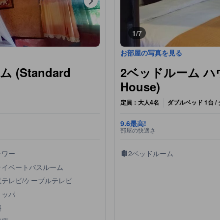
1/7
お部屋の写真を見る
Standard
2ベッドルーム ハウス
House)
定員：大人4名
ダブルベッド 1台 /
9.6
最高!
部屋の快適さ
ャワー
2ベッドルーム
ライベートバスルーム
星テレビ/ケーブルテレビ
リッパ
帳