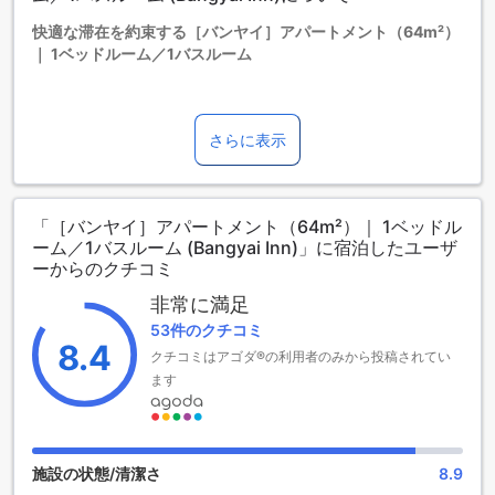
快適な滞在を約束する［バンヤイ］アパートメント（64m²）
｜ 1ベッドルーム／1バスルーム
ノンタブリーの魅力的なロケーションに位置する［バンヤ
イ］アパートメントは、4.5つ星の高級宿泊施設です。広々と
さらに表示
した64平方メートルの空間には、快適な1ベッドルームとモダ
ンなバスルームが完備されており、リラックスした滞在をお
約束します。チェックインは午後2時から可能で、ゆったりと
した時間を過ごした後は、翌日の正午までにチェックアウト
「［バンヤイ］アパートメント（64m²）｜ 1ベッドル
してください。
ーム／1バスルーム (Bangyai Inn)」に宿泊したユーザ
ーからのクチコミ
快適な滞在をサポートする便利な設備
非常に満足
［バンヤイ］アパートメントでは、快適な滞在を実現するた
53件のクチコミ
めに便利な設備をご用意しています。全ての部屋で無料のWi-
8.4
クチコミはアゴダ®の利用者のみから投稿されてい
Fiを提供しており、ビジネスや趣味のインターネット利用も快
ます
適に行えます。お仕事やリラックスタイムに最適な高速イン
ターネット環境をお楽しみください。
便利な交通施設で快適な滞在をサポート
施設の状態/清潔さ
8.9