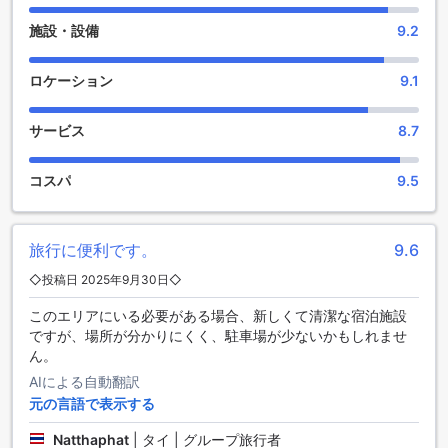
［バンヤイ］アパートメントは、無料の駐車場を完備してお
り、車でのアクセスも非常に便利です。広々とした駐車スペ
施設・設備
9.2
ースは、ゲストの皆様に安心感と快適さを提供し、周辺の観
光やビジネスへの移動もスムーズに行えます。車をお持ちの
方にとって理想的な施設であり、長期滞在や短期滞在のどち
ロケーション
9.1
らにも最適です。
サービス
8.7
快適な滞在を約束する充実の室内設備
［バンヤイ］アパートメントの客室は、快適な滞在をサポー
コスパ
9.5
トするために充実した設備を誇ります。エアコン完備によ
り、いつでも快適な温度を保つことができ、暑いタイの気候
でも快適に過ごせます。リビングルームには大型テレビと衛
旅行に便利です。
9.6
星・ケーブルテレビが設置されており、多彩な番組を楽しみ
ながらリラックスした時間を過ごせます。バスルームには必
◇投稿日 2025年9月30日◇
要なトイレタリーも備えられており、清潔で便利な空間を提
このエリアにいる必要がある場合、新しくて清潔な宿泊施設
供します。さらに、寝具やリネンも高品質なものを使用して
ですが、場所が分かりにくく、駐車場が少ないかもしれませ
おり、快適な睡眠を確保します。
ん。
バーンヤイの魅力的な周辺エリアの紹介
AIによる自動翻訳
元の言語で表示する
ノンタブリーに位置するバンヤイは、静かで落ち着いた雰囲
Natthaphat
|
タイ | グループ旅行者
気が魅力のエリアです。周囲には緑豊かな公園や自然保護区