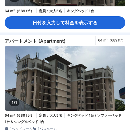
64 m²（689 ft²）
定員：大人5名
キングベッド 1台
日付を入力して料金を表示する
アパートメント (Apartment)
64 m²（689 ft²）
1/1
64 m²（689 ft²）
定員：大人5名
キングベッド 1台 / ソファーベッド
1台 & シングルベッド 1台
1ベッドルーム
1バスルーム