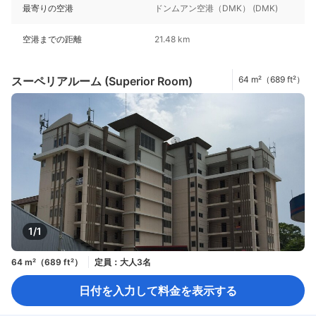
最寄りの空港
ドンムアン空港（DMK） (DMK)
空港までの距離
21.48 km
スーペリアルーム (Superior Room)
64 m²（689 ft²）
1/1
64 m²（689 ft²）
定員：大人3名
日付を入力して料金を表示する