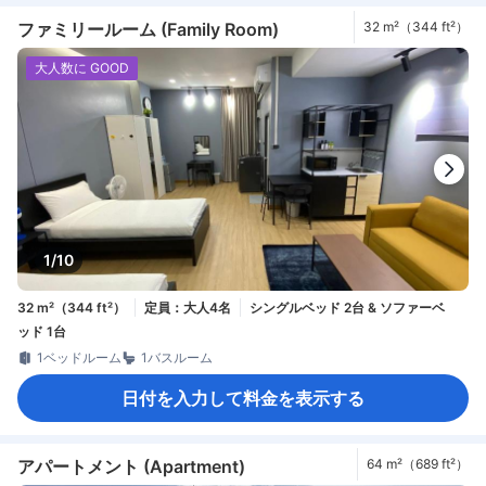
ファミリールーム (Family Room)
32 m²（344 ft²）
大人数に GOOD
1/10
32 m²（344 ft²）
定員：大人4名
シングルベッド 2台 & ソファーベ
ッド 1台
1ベッドルーム
1バスルーム
日付を入力して料金を表示する
アパートメント (Apartment)
64 m²（689 ft²）