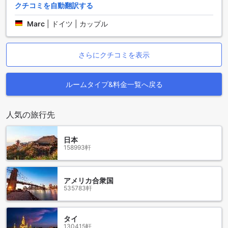
クチコミを自動翻訳する
Chef Ake』は、創造的なタイ料理と洗練されたプレゼンテー
ションで訪れる人々を魅了します。『Krua Khun Kung』は、
Marc
|
ドイツ | カップル
新鮮なシーフードを使った伝統的なタイ料理を提供し、地元
の味を堪能できます。家族連れやカジュアルな食事にぴった
りの『Little Mom』や、ステーキとベーカリーが楽しめる
さらにクチコミを表示
『Friday Steak & Bakery』もおすすめです。さらに、『Inner
Restaurant』や『Manee Me More』では、多国籍料理やデザ
ートも充実しており、訪れるたびに新しい味覚体験が待って
ルームタイプ&料金一覧へ戻る
います。ショッピングモール内の『Food Court Index Bang
Yai』や、『You&I Premium Suki Buffet Central Westgate』
では、手軽に多彩な料理を楽しめるため、滞在中の食事に便
人気の旅行先
利です。
日本
周辺のショッピングランドマーク
158993軒
バンヤイエリアには、多彩なショッピングスポットが点在し
ています。IKEA Bang Yaiは、家具やインテリア雑貨を豊富に
アメリカ合衆国
取り揃え、ショッピングとインテリアの両方を楽しめる人気
535783軒
スポットです。Big Cショッピングモールは、日常の買い物か
らレストラン、エンターテイメントまで幅広く揃い、便利さ
と楽しさを提供します。また、セントラルプラザウエストゲ
タイ
ートは、国内外のブランドショップやカフェが集まる大型シ
130415軒