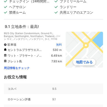
チェックイン（24時間対
ファミリールーム
応）
ヘアサロン
ランドリー
禁煙ルーム
共用エリアのエアコン
9.1
立地条件：最高!
90/5 City Station Condominium, Ground Fl.,
Bangyai, Saothonghin, Nonthaburi, Thailand, バー
ン ヤイ, ノンタブリー, ノンタブリー, タイ, 11110
駐車場
無料
セントラルプラザウエストゲート
530 ｍ
ワット・プラサート・ノンタブリー
6.49 km
クレット島
7.93 km
地図でみる
周辺情報をチェック
お役立ち情報
コスパ
9.5
ロケーション評価
9.1