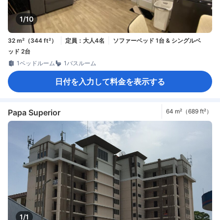
1/10
32 m²（344 ft²）
定員：大人4名
ソファーベッド 1台 & シングルベ
ッド 2台
1ベッドルーム
1バスルーム
日付を入力して料金を表示する
Papa Superior
64 m²（689 ft²）
1/1