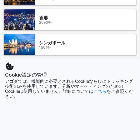
ョッピングモールで、ショッピングだけでなくリラックスし
た時間も過ごせます。さらに、伝統的な雰囲気を楽しめるワ
ットタキエンフローティングマーケットも近くにあり、地元
香港
の文化とともにユニークなショッピング体験を味わえます。
2690軒
快適さと便利さを兼ね備えた理想の滞在先
シンガポール
［バンヤイ］アパートメントは、広々とした清潔な空間が自
1501軒
慢で、滞在者の期待を超える快適さを提供しています。お部
屋は64平方メートルのゆったりとした1ベッドルームで、居心
地の良さと機能性を兼ね備えています。ロケーションも素晴
もっと見る
らしく、最寄りの電車駅やWestgateセンター、マッサージ店
Cookie設定の管理
やバーも近くにあり、便利な立地が魅力です。滞在者から
全て表示
アゴダでは、機能的に必要とされるCookieならびにトラッキング
は、「次回もぜひここに泊まりたい」との声も寄せられてお
技術のみを使用しています。分析やマーケティングのための
り、何の不満もなく快適な時間を過ごせると高く評価されて
Cookieは使用していません。詳細については
こちら
をご参照くだ
さい。
います。
今話題の都市
快適さと価値を兼ね備えた理想的な滞在先
沖縄本島
日本
立地の良さもこのアパートメントの魅力の一つです。便利な
ロケーションに位置しており、観光やビジネスの拠点として
シドニー
理想的です。スタッフの対応も親切で丁寧であり、ゲスト一
オーストラリア