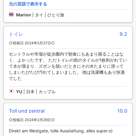
［バンヤイ］アパートメントは、ノンタブリーの便利なロケ
元の言語で表示する
ーションに位置しており、周辺にはさまざまな健康施設や市
場があります。近くにはサーラークラーン・ヘルス・センタ
Marion
|
タイ | ひとり旅
ーやカセムラード ラタナティベス ホスピタルなどの医療機関
があり、安心して暮らせる環境が整っています。また、Bang
Khu Wiang Floating Marketは、伝統的なタイの水上マーケッ
トイレ
9.2
トを楽しめる場所として人気で、地元の文化や食を堪能する
◇投稿日 2024年5月27日◇
ことができます。これらのランドマークは、日常の生活だけ
でなく、週末のレジャーや観光にも最適です。
セントラルや市場が徒歩圏内で朝食にもあまり困ることはな
く、よかったです。 ただトイレの前のタイルが1枚剥がれてい
便利な交通アクセスで快適な滞在をサポート
て水が溜まり、ズボンを脱いだときにその水たまりに浸って
しまいたびたび汚れてしまいました。 他は洗濯機もあり快適
［バンヤイ］アパートメントは、交通の便が良く、周辺には
でした
複数の公共交通機関が整っています。最寄りのMRTタラート
バーンヤイ駅やSam Yaek Bang Yai MRT Stationからは、バ
YU
|
日本 | カップル
ンコク市内や近郊への移動がスムーズに行えます。これらの
駅は、便利なアクセスを提供し、観光やビジネスに最適なロ
ケーションを実現しています。
Toll und zentral
10.0
周辺のレストラン情報
◇投稿日 2024年2月29日◇
バンヤイエリアには多彩な飲食店が点在しており、地元の味
Direkt am Westgate, tolle Ausstattung, alles super:o)
から国際的な料理まで幅広く楽しめます。『KlomKlom by