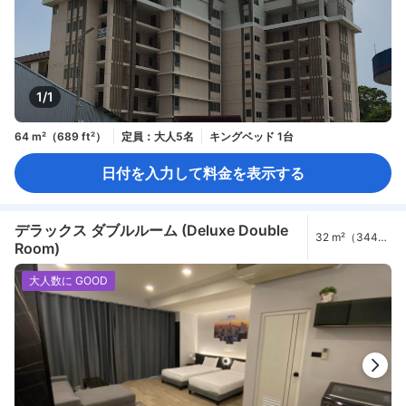
1/1
64 m²（689 ft²）
定員：大人5名
キングベッド 1台
日付を入力して料金を表示する
デラックス ダブルルーム (Deluxe Double
32 m²（344
Room)
ft²）
大人数に GOOD