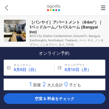
［バンヤイ］アパートメント（64m²）｜
1ベッドルーム／1バスルーム (Bangyai
Inn)
90/5 City Station Condominium, Ground Fl., Bangyai,
Saothonghin, Nonthaburi, Thailand, バーン ヤイ, ノンタ
ブリー, ノンタブリー, タイ, 11110
オンライン予約
チェックイン
チェックアウト
8月9日（日）
8月10日（月）
1
2
0
部屋
大人合計
子ども
空室 & 料金をチェック