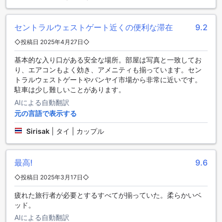
が点在し、都会の喧騒から離れてリラックスできる環境が整
っています。地元の市場やカフェも点在しており、タイの伝
統的な味や文化を気軽に楽しむことができます。特に、週末
セントラルウェストゲート近くの便利な滞在
9.2
には地元のマーケットで新鮮な食材や手作りの工芸品を手に
◇投稿日 2025年4月27日◇
入れることができ、地元住民と交流する絶好の機会となりま
す。
基本的な入り口がある安全な場所。部屋は写真と一致してお
り、エアコンもよく効き、アメニティも揃っています。セン
空港からバンヤイアパートメントへのアクセス方法
トラルウェストゲートやバンヤイ市場から非常に近いです。
駐車は少し難しいことがあります。
ノンタブリーに位置する［バンヤイ］アパートメント
AIによる自動翻訳
（64m²）へは、スワンナプーム国際空港（BKK）またはドン
元の言語で表示する
ムアン空港から簡単にアクセスできます。スワンナプーム国
際空港からは、タクシーや空港シャトルバスを利用して約30
Sirisak
|
タイ | カップル
～40分で到着します。タクシーを利用する場合は、直接アパ
ートメントの住所を運転手に伝えるだけで便利です。空港シ
ャトルバスを利用する場合は、エアポートリンクとバスを乗
最高!
9.6
り継いで、ノンタブリーの最寄りの停留所まで行き、そこか
らタクシーやトゥクトゥクで目的地へ向かうことも可能で
◇投稿日 2025年3月17日◇
す。
疲れた旅行者が必要とするすべてが揃っていた。柔らかいベ
ノンタブリーの魅力的なランドマークと観光スポット
ッド。
AIによる自動翻訳