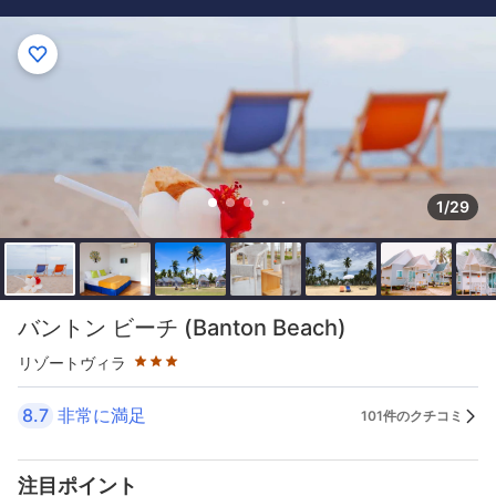
1/29
星評価 3つ星
バントン ビーチ (Banton Beach)
リゾートヴィラ
8.7
非常に満足
101件のクチコミ
注目ポイント