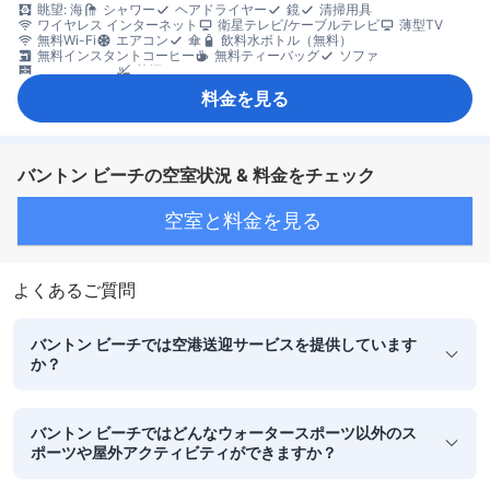
眺望: 海
シャワー
ヘアドライヤー
鏡
清掃用具
ワイヤレス インターネット
衛星テレビ/ケーブルテレビ
薄型TV
無料Wi-Fi
エアコン
傘
飲料水ボトル（無料）
無料インスタントコーヒー
無料ティーバッグ
ソファ
クローゼット
禁煙
料金を見る
バントン ビーチの空室状況 & 料金をチェック
空室と料金を見る
よくあるご質問
バントン ビーチでは空港送迎サービスを提供しています
か？
バントン ビーチではどんなウォータースポーツ以外のス
ポーツや屋外アクティビティができますか？