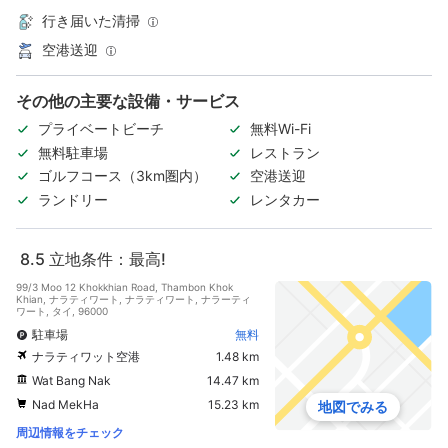
行き届いた清掃
空港送迎
その他の主要な設備・サービス
プライベートビーチ
無料Wi-Fi
無料駐車場
レストラン
ゴルフコース（3km圏内）
空港送迎
ランドリー
レンタカー
8.5
立地条件：最高!
99/3 Moo 12 Khokkhian Road, Thambon Khok
Khian, ナラティワート, ナラティワート, ナラーティ
ワート, タイ, 96000
駐車場
無料
ナラティワット空港
1.48 km
Wat Bang Nak
14.47 km
Nad MekHa
15.23 km
地図でみる
周辺情報をチェック