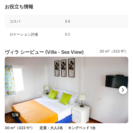
お役立ち情報
コスパ
8.8
ロケーション評価
8.5
ヴィラ シービュー (Villa - Sea View)
30 m²（323 ft²）
1/4
30 m²（323 ft²）
定員：大人2名
キングベッド 1台