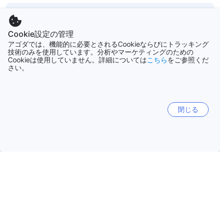
バントン ビーチではどんなウォータースポーツやアクテ
ィビティができますか？
Cookie設定の管理
アゴダでは、機能的に必要とされるCookieならびにトラッキング
技術のみを使用しています。分析やマーケティングのための
バントン ビーチにはいくつ客室がありますか？
Cookieは使用していません。詳細については
こちら
をご参照くだ
さい。
バントン ビーチのスタッフはどの言語を話せますか？
閉じる
さらに表示
設備・サービス
さらに表示