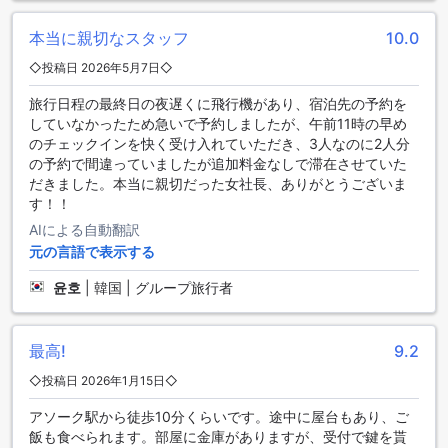
が1台備わっており、快適な滞在をお約束します。Agodaでの
予約は、最適な価格と簡単で手間のかからない体験を提供す
本当に親切なスタッフ
10.0
るため、利用者の方々にとって大変便利です。
◇投稿日 2026年5月7日◇
バンコクのスクンビットエリアで快適な滞在を楽しむ
旅行日程の最終日の夜遅くに飛行機があり、宿泊先の予約を
していなかったため急いで予約しましたが、午前11時の早め
BB ブティック マンションは、バンコクの中心部に位置し、ス
のチェックインを快く受け入れていただき、3人なのに2人分
クンビットエリアの魅力的な環境を提供しています。スクン
の予約で間違っていましたが追加料金なしで滞在させていた
ビットは、バンコクで最も人気のあるエリアの一つであり、
だきました。本当に親切だった女社長、ありがとうございま
その魅力は多岐にわたります。このエリアには、高級ブティ
す！！
ック、レストラン、ナイトライフ、そしてショッピングモー
ルが数多くあります。BB ブティック マンションからは、徒歩
AIによる自動翻訳
圏内でこれらの魅力的なスポットにアクセスすることができ
元の言語で表示する
ます。
윤호
|
韓国 | グループ旅行者
BB ブティック マンション周辺には、美しい公園や庭園が点在
しており、散歩やジョギングを楽しむことができます。ま
た、近くには有名なスクンビット通りがあり、そのエネルギ
ッシュな雰囲気と多様なレストランやバーが魅力です。さら
最高!
9.2
に、BB ブティック マンションは、公共交通機関へのアクセス
◇投稿日 2026年1月15日◇
も便利であり、バンコクの他の人気エリアへの移動も簡単で
す。バンコクで快適な滞在をお求めの方には、BB ブティック
アソーク駅から徒歩10分くらいです。途中に屋台もあり、ご
マンションが最適な選択肢です。
飯も食べられます。部屋に金庫がありますが、受付で鍵を貰