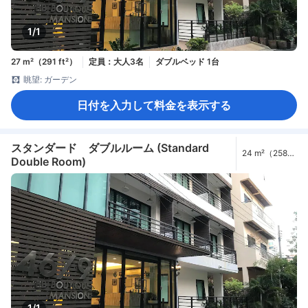
1/1
27 m²（291 ft²）
定員：大人3名
ダブルベッド 1台
眺望: ガーデン
日付を入力して料金を表示する
スタンダード ダブルルーム (Standard
24 m²（258
Double Room)
ft²）
1/1