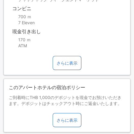
コンビニ
700 ｍ
7 Eleven
現金引き出し
170 ｍ
ATM
さらに表示
このアパートホテルの宿泊ポリシー
ご到着時にTHB 1,000のデポジットを現金でお預けいただき
ます。デポジットはチェックアウト時にご返金いたします。
お子さま&エキストラベッド
0～0歳までのお子さま
さらに表示
添い寝の場合は宿泊無料です。＜ご注意＞ベビーベッドのご
利用には追加料金が発生する場合があります。また、利用可
否は空き状況によります。