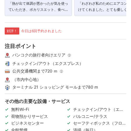
「熱が出て体調が悪かったが気を使っ
「わざわざ私のためにエアコンま
ていただき、ポカリスエット、食べ
けてくれました。とても優しくて
物、水を無料で提供していただい
てなしのあるホストでした。」
た。」
好評！
今日は6回予約されました
注目ポイント
バンコクの旅行者向けエリア
チェックイン/アウト（エクスプレス）
公共交通機関まで720 ｍ
（市内中心地）
ターミナル 21 ショッピング モールまで780 m
その他の主要な設備・サービス
無料Wi-Fi
チェックイン/アウト（エク
スプレス）
荷物預かりサービス
バルコニー/テラス
ビジネスセンター
セーフティボックス（フロン
ト）
全館禁煙
清掃（毎日）