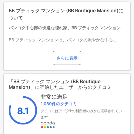
1～10歳までのお子さま
BB ブティック マンション (BB Boutique Mansion)に
エキストラベッドをお申し込みください。
11歳以上の宿泊者は大人とみなされます。
ついて
エキストラベッドの追加可否は、ルームタイプにより異なり
バンコク中心部の快適な隠れ家、BB ブティック マンション
ます。各ルームタイプ欄の記載をお確かめください。ルーム
タイプの欄にエキストラベッド追加のオプションが提示され
BB ブティック マンションは、バンコクの賑やかな中心地から
ていない場合は、エキストラベッドの追加はできません。
わずか1kmの便利なロケーションに位置し、観光やビジネス
【ご注意】6部屋以上をご予約の場合は、異なるご予約条件や
に最適な宿泊先です。空港からの所要時間は約30分とアクセ
追加料金が適用されることがありますのでご了承ください。
スも良く、旅行の始まりと終わりをスムーズにサポートしま
さらに表示
す。全12室のコンパクトながらも快適な客室は、落ち着いた
雰囲気と現代的な設備を兼ね備え、ゲストにリラックスでき
る空間を提供します。
「BB ブティック マンション (BB Boutique
Mansion)」に宿泊したユーザーからのクチコミ
快適な滞在をサポートするBB ブティック マンションの便利設
備
非常に満足
1,089件のクチコミ
BB ブティック マンションは、快適な滞在をサポートするさま
8.1
クチコミはアゴダ®の利用者のみから投稿されてい
ざまな便利設備を提供しています。洗濯サービスを利用すれ
ば、長期滞在でもいつでも清潔な衣類をお楽しみいただけま
ます
す。貴重品はセーフティボックスで安全に保管することがで
きます。また、フレンドリーなコンシェルジュがお手伝いい