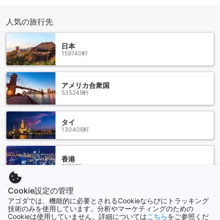
BB ブティック マンションは、バンコクの中心部に位置し、多
人気の旅行先
くの公共交通駅にアクセスできます。周辺にはBTS ナナ駅、
BTS プンナウィティ駅、BTS プロンポン駅、BTS オンヌット
駅、BTS エカマイ駅、MRT スクンビット駅、BTS ウドムスッ
日本
ク駅、エカマイバス乗り場、BTS アソーク駅、BTS バンナー
159740軒
駅などがあります。
BTS（バンコク・スカイトレイン）は、バンコク市内を網羅
する便利な公共交通システムです。BB ブティック マンション
アメリカ合衆国
から徒歩圏内には、BTS ナナ駅、BTS プンナウィティ駅、
535249軒
BTS プロンポン駅、BTS エカマイ駅があります。これらの駅
を利用すれば、簡単に市内の主要な観光スポットやショッピ
ングエリアにアクセスすることができます。
タイ
130406軒
また、MRT（バンコク地下鉄）のスクンビット駅も近くにあ
ります。MRT スクンビット駅からは、バンコクのさまざまな
地域にアクセスすることができます。さらに、エカマイバス
香港
乗り場も近くにあり、バスを利用して市内のさまざまな場所
2690軒
に簡単に移動することができます。BB ブティック マンション
の周辺には、公共交通手段が豊富に揃っており、便利なロケ
ーションに位置しています。
Cookie設定の管理
シンガポール
アゴダでは、機能的に必要とされるCookieならびにトラッキング
1506軒
周辺のレストラン
技術のみを使用しています。分析やマーケティングのための
Cookieは使用していません。詳細については
こちら
をご参照くだ