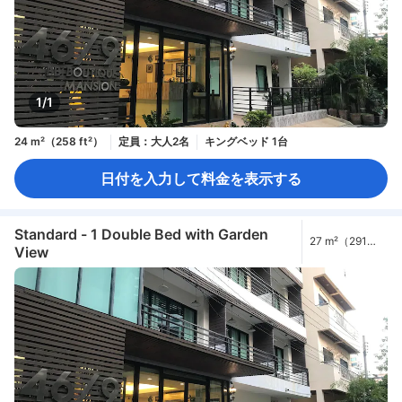
1/1
24 m²（258 ft²）
定員：大人2名
キングベッド 1台
日付を入力して料金を表示する
Standard - 1 Double Bed with Garden
27 m²（291
View
ft²）