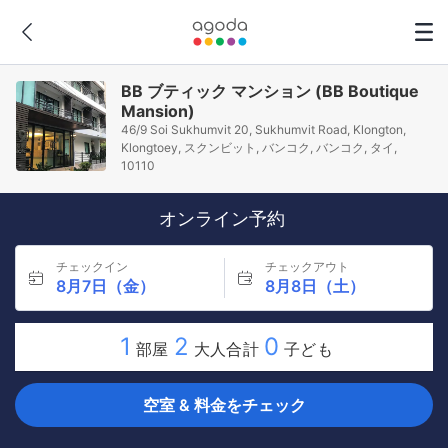
BB ブティック マンション (BB Boutique
Mansion)
46/9 Soi Sukhumvit 20, Sukhumvit Road, Klongton,
Klongtoey, スクンビット, バンコク, バンコク, タイ,
10110
オンライン予約
チェックイン
チェックアウト
8月7日（金）
8月8日（土）
1
2
0
部屋
大人合計
子ども
空室 & 料金をチェック