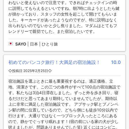
わないと使えないので注意です。できればチェックインの時
BB ブティック マンションへの最寄り空港からのアクセス
に説明してもらえるといいですね。朝7時に出ようとしたら鍵
が掛かっており、スタッフの女性を起こして開けてもらいま
バンコクのスクンビットに位置するBB ブティック マンション
した。キーカードがあったようなのですが、特に説明はなく
への最寄り空港からのアクセス方法をご紹介します。バンコ
出られないのでないかと少し焦りました。マダムはとてもフ
クには主要な2つの空港、スワンナプーム国際空港とドンムア
レンドリーで親切でした。また宿泊したいです。
ン空港があります。スワンナプーム国際空港からBB ブティッ
ク マンションへは、タクシーを利用することが便利です。空
SAYO
|
日本 | ひとり旅
港タクシー乗り場で目的地を伝えると、専用の車で直接ホテ
ルまで送迎してもらえます。また、スワンナプーム国際空港
からはエアポートレールリンクと呼ばれる鉄道も利用できま
初めてのバンコク旅行！大満足の宿泊施設！
10.0
す。駅で降りた後は、タクシーかバスを利用してBB ブティッ
ク マンションに向かうことができます。ドンムアン空港から
◇投稿日 2025年2月25日◇
の場合は、タクシーを利用することが一般的です。空港タク
シー乗り場で目的地を伝えると、ドライバーが最短経路でホ
宿泊施設を選ぶときに最も重要視するのは、適正価格、立
テルまで案内してくれます。
地、清潔さです。この三つの条件がすべて100点の宿泊施設で
す。私たちは3泊4日滞在しました。ずっと外を歩き回り、寝
BB ブティック マンション周辺のランドマークとアトラクショ
るだけだと思ってあまり期待していませんでしたが、期待以
ン
上に非常に満足した宿泊施設です。 アプサック駅とプノンペ
ン駅の間に位置しているので、どちら側にも徒歩10分以内で
BB ブティック マンションは、バンコクの中心部に位置し、多
行けます。大通りではなく一つブロック入ったところにある
くの魅力的なランドマークやアトラクションに囲まれていま
ので、静かでぐっすり眠れます！(宿の前にいる家の犬が少し
す。近くには、スクンビットやソイ カウボーイといった有名
吠えましたが、問題ありませんでした笑) 近くにはコンビニ、