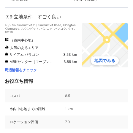
7.9
立地条件：すごく良い
46/9 Soi Sukhumvit 20, Sukhumvit Road, Klongton,
Klongtoey, スクンビット, バンコク, バンコク, タイ,
10110
（市内中心地）
人気のあるエリア
サイアム パラゴン
3.53 km
地図でみる
MBKセンター（マーブンクロンセンター）
3.88 km
周辺情報をチェック
お役立ち情報
コスパ
8.5
市内中心地までの距離
1 km
ロケーション評価
7.9