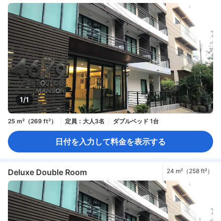
1/1
25 m²（269 ft²）
定員：大人3名
ダブルベッド 1台
日付を入力して料金を表示する
Deluxe Double Room
24 m²（258 ft²）