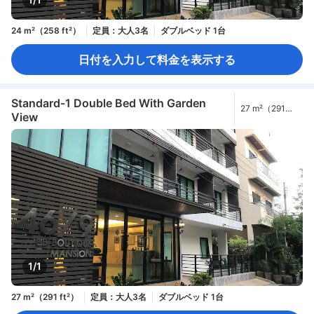
24 m²（258 ft²）
定員：大人3名
ダブルベッド 1台
日付を入力して料金を表示する
Standard-1 Double Bed With Garden
27 m²（291
View
ft²）
1/1
27 m²（291 ft²）
定員：大人3名
ダブルベッド 1台