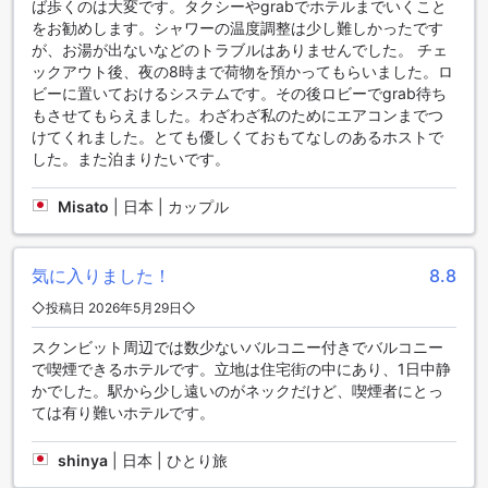
ば歩くのは大変です。タクシーやgrabでホテルまでいくこと
をお勧めします。シャワーの温度調整は少し難しかったです
BB ブティック マンションのダイニング施設
が、お湯が出ないなどのトラブルはありませんでした。 チェ
ックアウト後、夜の8時まで荷物を預かってもらいました。ロ
BB ブティック マンションは、快適な滞在をお約束するダイニ
ビーに置いておけるシステムです。その後ロビーでgrab待ち
ング施設を提供しています。朝食は毎日提供され、フレッシ
もさせてもらえました。わざわざ私のためにエアコンまでつ
ュな食材を使用した美味しい料理を楽しむことができます。
けてくれました。とても優しくておもてなしのあるホストで
バラエティ豊かなメニューには、ヘルシーオプションからボ
した。また泊まりたいです。
リュームたっぷりの料理まで、様々な選択肢があります。ま
た、ランチやディナーにも利用できるレストランもあり、地
Misato
|
日本 | カップル
元の料理や国際料理を堪能することができます。BB ブティッ
ク マンションのダイニング施設では、快適な滞在と美味しい
食事を提供しています。
気に入りました！
8.8
快適なお部屋の選択肢が豊富なBB ブティック マンション
◇投稿日 2026年5月29日◇
BB ブティック マンションは、快適な滞在をお求めの方々に最
スクンビット周辺では数少ないバルコニー付きでバルコニー
適なお部屋を提供しています。デラックスダブル（禁煙）
で喫煙できるホテルです。立地は住宅街の中にあり、1日中静
は、広々とした30平方メートルのスペースにダブルベッドが1
かでした。駅から少し遠いのがネックだけど、喫煙者にとっ
台備わっており、ゆったりとしたくつろぎの時間を過ごせま
ては有り難いホテルです。
す。デラックスファミリールームも同じく30平方メートルの
広さで、家族連れに最適なお部屋です。スタンダードダブル
shinya
|
日本 | ひとり旅
ベッド（禁煙）は25平方メートルのスペースにダブルベッド