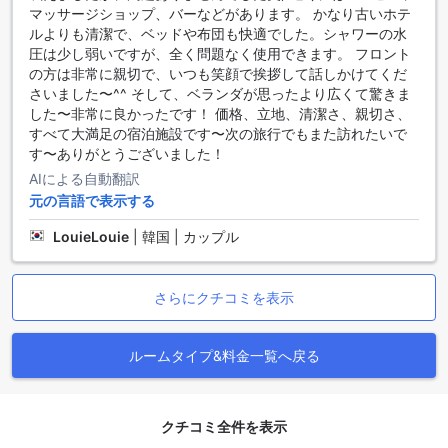
なエリアがあります。スクンビットは、ショッピングやレス
マッサージショップ、バーなどがあります。 かなり古いホテ
トラン、ナイトライフが充実しており、観光客にとって魅力
ルよりも清潔で、ベッドや布団も快適でした。シャワーの水
的な場所です。ソイ カウボーイは、多くのバーやクラブが集
圧は少し弱いですが、全く問題なく使用できます。 フロント
まるエリアで、夜のエンターテイメントを楽しむことができ
の方は非常に親切で、いつも笑顔で挨拶して話しかけてくだ
ます。
さいました〜^^ そして、ベランダが思ったより広くて驚きま
また、BB ブティック マンションの周辺には、ルーマニア大使
した〜非常に良かったです！ 価格、立地、清潔さ、親切さ、
館やプラサーンミット桟橋などの観光名所もあります。ルー
すべて大満足の宿泊施設です〜次の旅行でもまた訪れたいで
マニア大使館は、美しい建物と広々とした庭園が特徴で、訪
す〜ありがとうございました！
れる価値があります。プラサーンミット桟橋は、チャオプラ
AIによる自動翻訳
ヤ川のほとりに位置し、川の景色を楽しむことができます。
元の言語で表示する
BB ブティック マンション周辺には、さまざまなアクティビテ
ィもあります。YOKKAOトレーニングセンターやHot Stone
LouieLouie
|
韓国 | カップル
Spaでは、リラックスしたり、健康を気遣ったりすることがで
きます。また、ディオロ コーヒーやラサヤナ リトリートで
は、美味しい飲み物やリフレッシュメントを楽しむことがで
さらにクチコミを表示
きます。さらに、Pickup Point Building Gも近くにあり、ショ
ッピングや食事を楽しむことができます。BB ブティック マン
ションの周辺には、魅力的なランドマークやアトラクション
ルームタイプ&料金一覧へ戻る
がたくさんあり、滞在中に楽しい時間を過ごすことができま
す。
クチコミ全件を表示
BB ブティック マンション周辺の公共交通駅