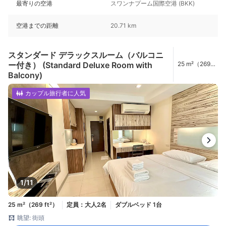
最寄りの空港
スワンナプーム国際空港 (BKK)
空港までの距離
20.71 km
スタンダード デラックスルーム（バルコニ
ー付き） (Standard Deluxe Room with
25 m²（269
ft²）
Balcony)
カップル旅行者に人気
1/11
25 m²（269 ft²）
定員：大人2名
ダブルベッド 1台
眺望: 街頭