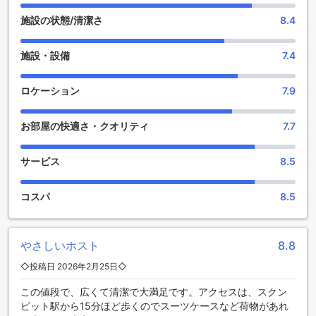
たしますので、旅行や観光に関する情報や予約の手配をお任
せください。公共エリアではWi-Fiが利用可能で、快適な滞在
施設の状態/清潔さ
8.4
をお過ごしいただけます。喫煙者の方には指定の喫煙エリア
が用意されています。全客室で無料のWi-Fiが利用でき、快適
施設・設備
7.4
なインターネット接続をお楽しみいただけます。チェックイ
ンやチェックアウトもスムーズに行えるエクスプレスチェッ
クイン/チェックアウトサービスがあります。荷物の保管も可
ロケーション
7.9
能で、旅行中のお荷物の心配を軽減できます。さらに、毎日
のハウスキーピングサービスが提供されているため、清潔で
お部屋の快適さ・クオリティ
7.7
快適な環境でお過ごしいただけます。
快適な滞在を提供するBB ブティック マンションの客室設備
サービス
8.5
BB ブティック マンションは、快適な滞在をお約束する豪華な
コスパ
8.5
客室設備を提供しています。全客室にはエアコンが完備され
ており、バンコクの暑い気候でも快適に過ごすことができま
す。ミニバーも完備されており、お好みの飲み物やスナック
を手軽に楽しむことができます。また、バルコニーまたはテ
やさしいホスト
8.8
ラスが付いている客室もあり、美しい景色を眺めながらリラ
◇投稿日 2026年2月25日◇
ックスすることができます。さらに、衛星/ケーブルテレビも
備えられており、様々なチャンネルを楽しむことができま
この値段で、広くて清潔で大満足です。アクセスは、スクン
す。冷蔵庫も完備されているので、飲み物や食材を新鮮な状
ビット駅から15分ほど歩くのでスーツケースなど荷物があれ
態で保管することができます。