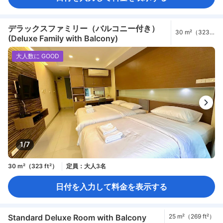
デラックスファミリー（バルコニー付き）
30 m²（323
(Deluxe Family with Balcony)
ft²）
大人数に GOOD
1/7
30 m²（323 ft²）
定員：大人3名
日付を入力して料金を表示する
Standard Deluxe Room with Balcony
25 m²（269 ft²）