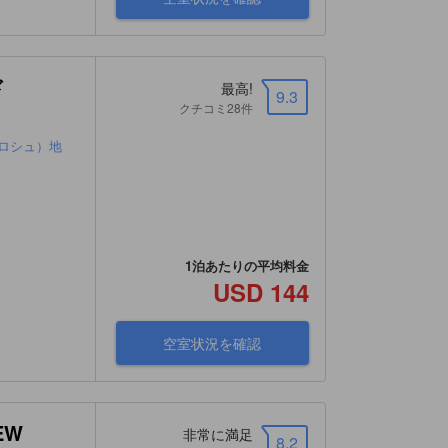
ド
最高!
9.3
クチコミ28件
ロシュ）地
1泊あたりの平均料金
USD 144
空室状況を確認
EW
非常に満足
8.2