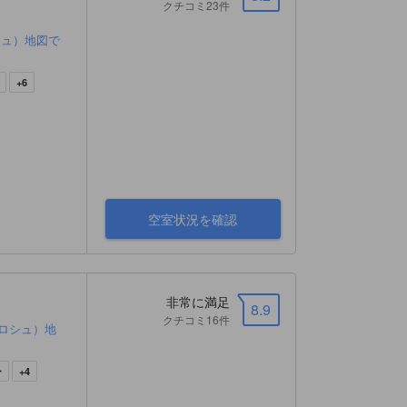
クチコミ23件
シュ）地図で
+6
空室状況を確認
非常に満足
8.9
クチコミ16件
ロシュ）地
ー
+4