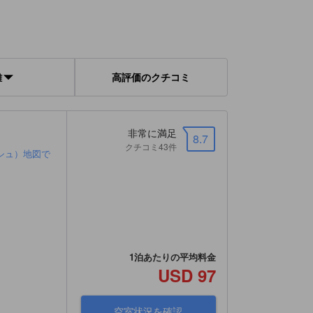
離
高評価のクチコミ
非常に満足
8.7
クチコミ43件
シュ）地図で
"
1泊あたりの平均料金
USD 97
空室状況を確認