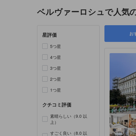
ベルヴァーロシュで人気の
お
星評価
5つ星
4つ星
3つ星
2つ星
1つ星
クチコミ評価
素晴らしい（9.0 以
上）
すごく良い（8.0 以