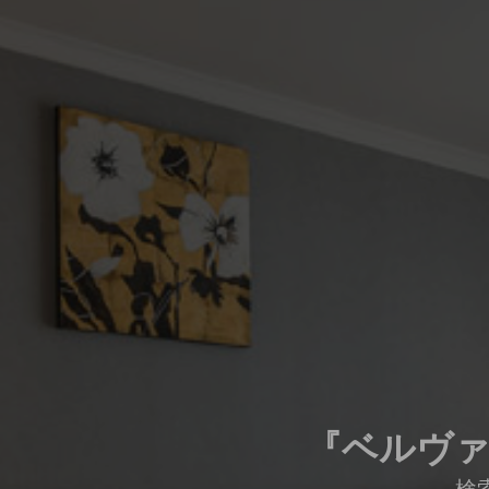
『ベルヴァ
検