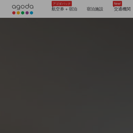
アゴダパック
New!
航空券 + 宿泊
宿泊施設
交通機関