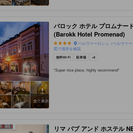
バロック ホテル プロムナー
(Barokk Hotel Promenad)
ベルヴァーロシュ（ベルヴァー
図で場所を確認
無料Wi-Fi
駐車場
+6
"
Super nice place, highly recommend
"
全て表示
リマ パブ アンド ホステル N