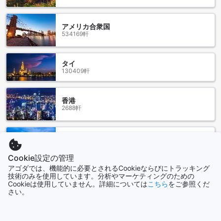
タリン旧市街は、エストニアの首都タリンに位置する歴史的
な地区で、ユネスコの世界遺産にも登録されています。中世
の面影を色濃く残すこのエリアは、石畳の道や美しいゴシッ
アメリカ合衆国
534169軒
ク様式の建物、カラフルな家々が立ち並び、訪れる人々を魅
了します。特に、タリンのシンボルとも言えるアレクサンド
ル・ネフスキー大聖堂や、壮大なトームペア城からの眺望は
タイ
必見です。どこを歩いても歴史を感じられるこの場所は、散
130409軒
策するだけでも楽しめるスポットが満載です。
また、タリン旧市街は多様なカフェやレストラン、ショップ
が点在しており、地元の文化や美味しい料理を楽しむことが
香港
できます。特に、エストニアの伝統料理を提供するレストラ
2688軒
ンや、手作りの工芸品を扱うお店は、観光客にとっての魅力
の一つです。さらに、季節ごとに開催されるマーケットやイ
ベントも見逃せません。タリン旧市街は、歴史と現代が融合
シンガポール
した独特の雰囲気を楽しむことができる、訪れる価値のある
1501軒
場所です。
Cookie設定の管理
アゴダでは、機能的に必要とされるCookieならびにトラッキング
タリンの空港からブラックスミス オールド タウン アパートメ
技術のみを使用しています。分析やマーケティングのための
もっと見る
ンツへのアクセス
Cookieは使用していません。詳細については
こちら
をご参照くだ
さい。
全て表示
タリンの最寄りの空港はタリン・レンナルト空港（TLL）で、
旧市街から約5キロメートルの距離にあります。空港からブラ