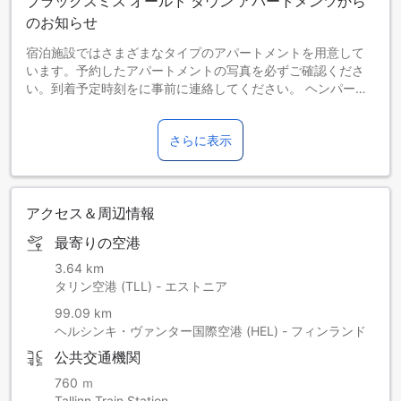
ブラックスミス オールド タウン アパートメンツから
のお知らせ
宿泊施設ではさまざまなタイプのアパートメントを用意して
います。予約したアパートメントの写真を必ずご確認くださ
い。到着予定時刻をに事前に連絡してください。 ヘンパーテ
ィーやスタッグパーティー（男性または女性同士の独身最後
のパーティー）などは禁止されています。 この宿泊施設は繁
さらに表示
華街にあるため、騒音が気になる場合があります。
アクセス＆周辺情報
最寄りの空港
3.64 km
タリン空港 (TLL) - エストニア
99.09 km
ヘルシンキ・ヴァンター国際空港 (HEL) - フィンランド
公共交通機関
760 ｍ
Tallinn Train Station