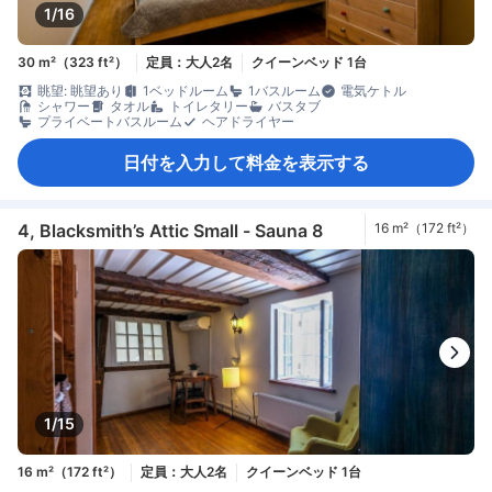
1/16
30 m²（323 ft²）
定員：大人2名
クイーンベッド 1台
眺望: 眺望あり
1ベッドルーム
1バスルーム
電気ケトル
シャワー
タオル
トイレタリー
バスタブ
プライベートバスルーム
ヘアドライヤー
日付を入力して料金を表示する
4, Blacksmith’s Attic Small - Sauna 8
16 m²（172 ft²）
1/15
16 m²（172 ft²）
定員：大人2名
クイーンベッド 1台