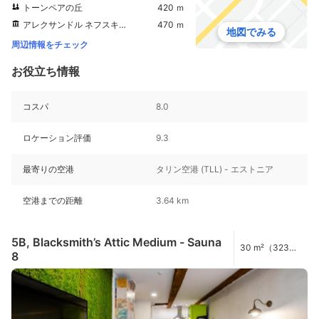
トーンペアの丘
420 ｍ
アレクサンドル ネフスキー大聖堂
470 ｍ
地図でみる
周辺情報をチェック
お役立ち情報
コスパ
8.0
ロケーション評価
9.3
最寄りの空港
タリン空港 (TLL) - エストニア
空港までの距離
3.64 km
5B, Blacksmith’s Attic Medium - Sauna
30 m²（323
8
ft²）