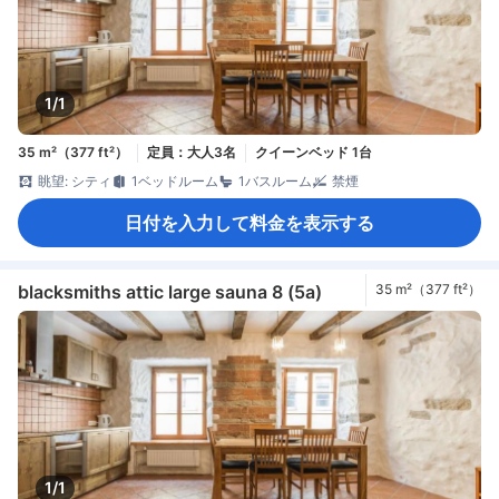
1/1
35 m²（377 ft²）
定員：大人3名
クイーンベッド 1台
眺望: シティ
1ベッドルーム
1バスルーム
禁煙
日付を入力して料金を表示する
blacksmiths attic large sauna 8 (5a)
35 m²（377 ft²）
1/1