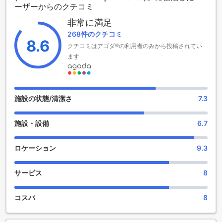
ーザーからのクチコミ
チェックインは午後2時から可能で、チェックアウトは正午12
stay.
時までとなっていますので、ゆったりとした時間を過ごすこ
非常に満足
とができます。また、ブラックスミス オールド タウン アパー
268件のクチコミ
トメンツでは、0歳から3歳のお子様は無料で宿泊できるた
8.6
クチコミはアゴダ®の利用者のみから投稿されてい
め、家族旅行にもぴったりの選択肢です。快適な宿泊環境と
ます
便利な施設が整ったこのホテルで、特別なひとときをお過ご
しください。
ブラックスミス オールド タウン アパートメンツの便利な施設
施設の状態/清潔さ
7.3
ブラックスミス オールド タウン アパートメンツでは、快適な
滞在をサポートするために、さまざまな便利な施設が整って
施設・設備
6.7
います。まず、館内の公共エリアでは無料のWi-Fiが利用でき
るため、観光情報の検索やSNSへの投稿もスムーズに行えま
す。また、全室に無料Wi-Fiが完備されており、プライベート
ロケーション
9.3
な空間でもインターネットを自由に楽しむことができます。
旅行中も大切な連絡を絶やさず、快適に過ごせる環境が整っ
サービス
8
ています。
さらに、ブラックスミス オールド タウン アパートメンツで
は、エクスプレスチェックイン/チェックアウトのサービスを
コスパ
8
提供しており、忙しい旅行者にとって非常に便利です。長い
待ち時間を避け、スムーズにチェックイン・チェックアウト