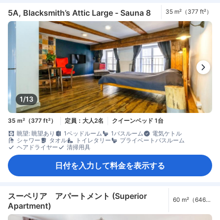
5A, Blacksmith’s Attic Large - Sauna 8
35 m²（377 ft²）
1/13
35 m²（377 ft²）
定員：大人2名
クイーンベッド 1台
眺望: 眺望あり
1ベッドルーム
1バスルーム
電気ケトル
シャワー
タオル
トイレタリー
プライベートバスルーム
ヘアドライヤー
清掃用具
日付を入力して料金を表示する
スーペリア アパートメント (Superior
60 m²（646
Apartment)
ft²）