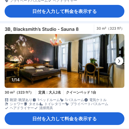
プライベートバスルーム
ヘアドライヤー
日付を入力して料金を表示する
3B, Blacksmith’s Studio - Sauna 8
30 m²（323 ft²）
1/14
30 m²（323 ft²）
定員：大人2名
クイーンベッド 1台
眺望: 眺望あり
1ベッドルーム
1バスルーム
電気ケトル
シャワー
タオル
トイレタリー
プライベートバスルーム
ヘアドライヤー
清掃用具
日付を入力して料金を表示する