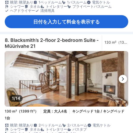
眺望: 眺望あり
1ベッドルーム
1バスルーム
電気ケトル
シャワー
タオル
トイレタリー
プライベートバスルーム
ヘアドライヤー
清掃用具
日付を入力して料金を表示する
8. Blacksmith’s 2-floor 2-bedroom Suite -
130 m²（1399
Müürivahe 21
ft²）
1/14
130 m²（1399 ft²）
定員：大人4名
キングベッド 1台 / キングベッド
1台
眺望: 眺望あり
2ベッドルーム
2バスルーム
電気ケトル
シャワー
タオル
トイレタリー
バスタブ