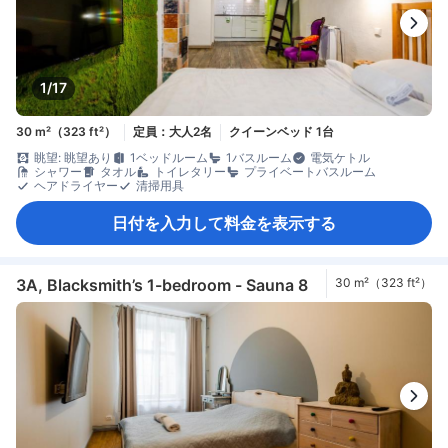
1/17
30 m²（323 ft²）
定員：大人2名
クイーンベッド 1台
眺望: 眺望あり
1ベッドルーム
1バスルーム
電気ケトル
シャワー
タオル
トイレタリー
プライベートバスルーム
ヘアドライヤー
清掃用具
日付を入力して料金を表示する
3A, Blacksmith’s 1-bedroom - Sauna 8
30 m²（323 ft²）