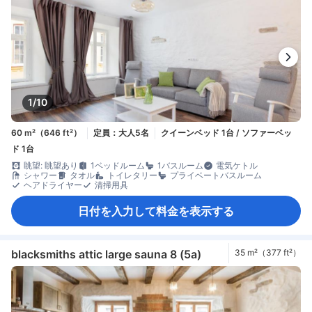
1/10
60 m²（646 ft²）
定員：大人5名
クイーンベッド 1台 / ソファーベッ
ド 1台
眺望: 眺望あり
1ベッドルーム
1バスルーム
電気ケトル
シャワー
タオル
トイレタリー
プライベートバスルーム
ヘアドライヤー
清掃用具
日付を入力して料金を表示する
blacksmiths attic large sauna 8 (5a)
35 m²（377 ft²）