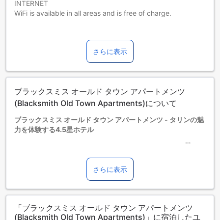
INTERNET
WiFi is available in all areas and is free of charge.
PARKING
No parking available.
さらに表示
PETS
Pets are allowed. No extra charges.
ブラックスミス オールド タウン アパートメンツ
CHILDREN AND EXTRA BED POLICY
Children of any age are allowed.
(Blacksmith Old Town Apartments)について
Children up to and including 3 years old stay for free when
ブラックスミス オールド タウン アパートメンツ - タリンの魅
using an available cot.
力を体験する4.5星ホテル
Children up to and including 3 years old stay for free when
using an existing bed.
Children from 4 years old to 12 years old stay for € 5 per
タリンの歴史ある旧市街に位置するブラックスミス オールド
person per night when using an existing bed.
タウン アパートメンツは、洗練された快適さとエレガンスを
さらに表示
People 12 years old and over stay for € 10 per person per
兼ね備えた4.5星の宿泊施設です。このアパートメントホテル
night when using an available extra bed.
は、観光名所へのアクセスが良好で、エストニアの文化と歴
Any type of extra bed or child's cot/crib is upon request
史を存分に楽しむことができます。美しい街並みを散策した
and needs to be confirmed by management.
「ブラックスミス オールド タウン アパートメンツ
り、地元のレストランでグルメを堪能したりするのに最適な
Supplements are not calculated automatically in the total
(Blacksmith Old Town Apartments)」に宿泊したユ
ロケーションです。
costs and will have to be paid for separately during your