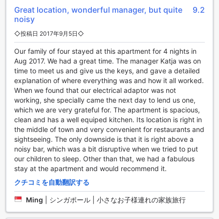
できるため、時間を有効活用しながら観光やビジネスに集中
Great location, wonderful manager, but quite
9.2
できます。これらの便利な施設が、滞在をより快適で充実し
noisy
たものにしてくれることでしょう。
◇投稿日 2017年9月5日◇
ブラックスミス オールド タウン アパートメンツの客室設備
Our family of four stayed at this apartment for 4 nights in
Aug 2017. We had a great time. The manager Katja was on
ブラックスミス オールド タウン アパートメンツでは、快適な
time to meet us and give us the keys, and gave a detailed
滞在を約束するために、充実した客室設備が整っています。
explanation of where everything was and how it all worked.
エアコン完備の客室は、タリンの季節に応じて快適な温度を
When we found that our electrical adaptor was not
保ち、リラックスしたひとときを提供します。また、テレビ
working, she specially came the next day to lend us one,
や衛星/ケーブルテレビの設備が整っているため、旅の疲れを
which we are very grateful for. The apartment is spacious,
癒しながらお気に入りの番組を楽しむことができます。
clean and has a well equiped kitchen. Its location is right in
さらに、客室にはコーヒー/ティーメーカーや冷蔵庫が完備さ
the middle of town and very convenient for restaurants and
れており、自由に飲み物を楽しむことができます。バスルー
sightseeing. The only downside is that it is right above a
ムには高品質のアメニティが揃い、ヘアドライヤーも完備さ
noisy bar, which was a bit disruptive when we tried to put
れているため、身支度もスムーズです。リネンやタオルも用
our children to sleep. Other than that, we had a fabulous
意されており、清潔感あふれる空間で心地よくお過ごしいた
stay at the apartment and would recommend it.
だけます。
クチコミを自動翻訳する
ブラックスミス オールド タウン アパートメンツの魅力的な客
室オファリング
Ming
|
シンガポール | 小さなお子様連れの家族旅行
タリンの歴史的な中心部に位置するブラックスミス オールド