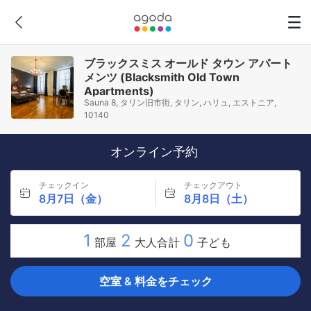
ブラックスミス オールド タウン アパート
メンツ (Blacksmith Old Town
Apartments)
Sauna 8, タリン旧市街, タリン, ハリュ, エストニア,
10140
オンライン予約
チェックイン
チェックアウト
8月7日（金）
8月8日（土）
1
2
0
部屋
大人合計
子ども
空室 & 料金をチェック