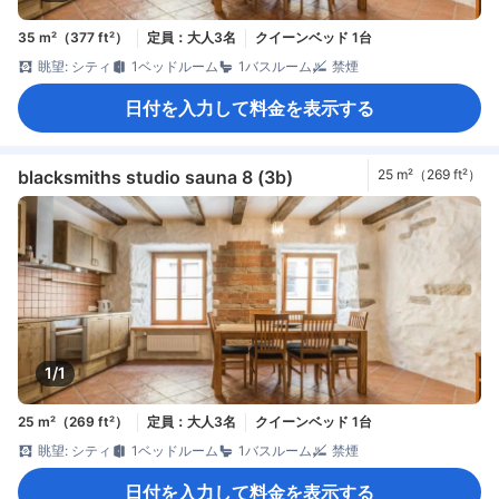
35 m²（377 ft²）
定員：大人3名
クイーンベッド 1台
眺望: シティ
1ベッドルーム
1バスルーム
禁煙
日付を入力して料金を表示する
blacksmiths studio sauna 8 (3b)
25 m²（269 ft²）
1/1
25 m²（269 ft²）
定員：大人3名
クイーンベッド 1台
眺望: シティ
1ベッドルーム
1バスルーム
禁煙
日付を入力して料金を表示する