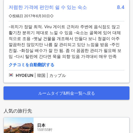
タウン アパートメンツでは、様々なタイプの客室が用意され
저렴한 가격에 편안히 쉴 수 있는 숙소
8.4
ています。まず、ブラックスミスの1ベッドルーム（サウナ付
◇投稿日 2017年6月30日◇
き）は、心地よい30平方メートルの空間で、リラックスした
ひとときを提供します。また、同様の広さを持つブラックス
-위치가 정말 최적. Viru 게이트 근처라 주변에 음식점도 많고
ミスのスタジオ（サウナ付き）も、シンプルで洗練されたデ
활기찬 분위기 제대로 느낄 수 있음 -숙소는 골목에 있어 대체
ザインが特徴です。
적으로 조용 -옛날 건물을 개조해서 만들다 보니 청결이 아주
さらに、ブラックスミスのアティックスモール（サウナ付
깔끔하진 않았지만 나름 잘 관리되고 있단 느낌을 받음 -주인
き）は、16平方メートルのコンパクトなスペースで、プライ
친절. -화장실 배수가 잘 안 됨. 좀 더 꼼꼼한 관리가 필요해 보
ベート感を大切にしたい方に最適です。広めの空間を求める
임 -다시 탈린에 간다면 묵을 의향 있음 가격대비 매우 만족
方には、ブラックスミスのアティックラージ（サウナ付き）
クチコミを自動翻訳する
の35平方メートルや、アティックミディアム（サウナ付き）
の30平方メートルが魅力的です。そして、贅沢な体験を求め
HYOEUN
|
韓国 | カップル
る方には、130平方メートルの2階建て2ベッドルームスイー
トがあり、広々とした空間で特別な時間を過ごすことができ
ます。最後に、60平方メートルのスーペリアアパートメント
ルームタイプ&料金一覧へ戻る
も、快適さとスタイルを兼ね備えた選択肢です。
Agodaでこれらの客室を予約することで、最適な価格での宿
泊を実現できます。簡単でストレスのない予約プロセスを通
人気の旅行先
じて、あなたの理想の滞在を手に入れましょう。
タリン旧市街の魅力
日本
159155軒