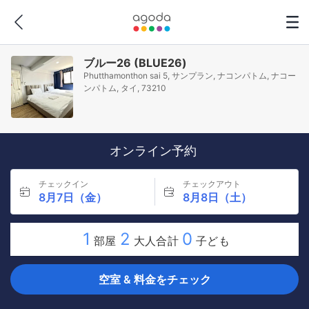
ブルー26 (BLUE26)
Phutthamonthon sai 5, サンプラン, ナコンパトム, ナコー
ンパトム, タイ, 73210
オンライン予約
チェックイン
チェックアウト
8月7日（金）
8月8日（土）
1
2
0
部屋
大人合計
子ども
空室 & 料金をチェック