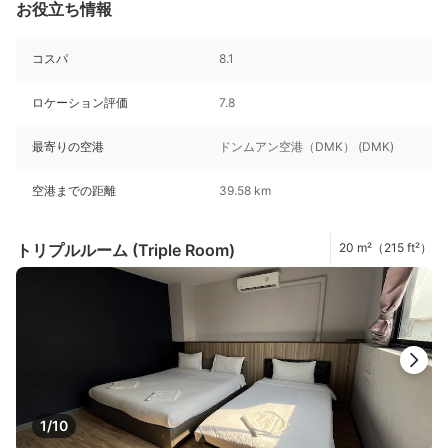
お役立ち情報
コスパ
8.1
ロケーション評価
7.8
最寄りの空港
ドンムアン空港（DMK） (DMK)
空港までの距離
39.58 km
トリプルルーム (Triple Room)
20 m²（215 ft²）
1/10