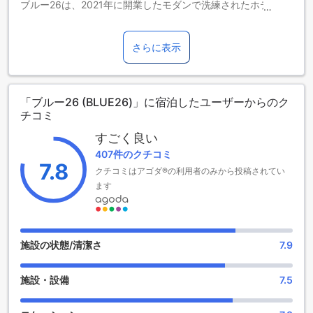
ブルー26は、2021年に開業したモダンで洗練されたホテル
で、ナコンパトムの中心部に位置しています。全16室の客室
は、快適さとスタイルを兼ね備え、2024年の最新リノベーシ
ョンにより、より一層の快適さと機能性を実現しています。
さらに表示
チェックインは午後2時から可能で、ゆったりとした滞在をお
楽しみいただけます。チェックアウトは正午までと、余裕を
持ったスケジュールでご利用いただけます。
「ブルー26 (BLUE26)」に宿泊したユーザーからのク
チコミ
ブルー26の便利な施設で快適な滞在を
すごく良い
ブルー26は、ゲストの皆様に快適な滞在を提供するため、多
407件のクチコミ
彩な便利施設を完備しています。全客室で無料Wi-Fiを利用で
7.8
クチコミはアゴダ®の利用者のみから投稿されてい
きるほか、公共エリアでも高速インターネットに接続可能で
す。荷物の預かりサービスや日々のハウスキーピングも行き
ます
届いており、長期滞在やビジネス旅行にも最適です。さら
に、ランドリーサービスも利用できるため、旅行中の衣類の
ケアも安心です。喫煙される方には、指定された喫煙エリア
をご用意しており、快適さとルールの両立を図っています。
施設の状態/清潔さ
7.9
ブルー26の便利な交通施設
施設・設備
7.5
ブルー26では、ゲストの快適な滞在をサポートするために、
敷地内に無料の駐車場をご用意しています。車でのアクセス