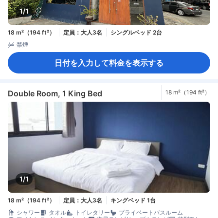
1/1
18 m²（194 ft²）
定員：大人3名
シングルベッド 2台
禁煙
日付を入力して料金を表示する
Double Room, 1 King Bed
18 m²（194 ft²）
1/1
18 m²（194 ft²）
定員：大人3名
キングベッド 1台
シャワー
タオル
トイレタリー
プライベートバスルーム