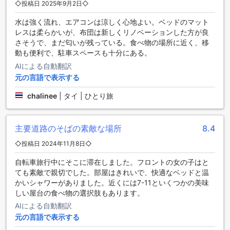
◇投稿日 2025年9月2日◇
安心と快適さをお約束します。
また、ホテル内のダイニングエリアでは、清潔な空間でお食
水は強く流れ、エアコンは涼しく心地よい。ベッドのマット
事をお楽しみいただけます。毎日のハウスキーピングによ
レスは柔らかいが、布団は新しくリノベーションした方が良
り、常に清潔で快適な環境を維持し、ゲストの皆様に心地よ
さそうで、まだ匂いが残っている。食べ物の場所に近く、移
いダイニング体験を提供しています。ブルー26は、居心地の
動も便利で、駐車スペースも十分にある。
良い空間と高い衛生基準で、素敵な滞在をお約束します。
AIによる自動翻訳
元の言語で表示する
ブルー26の多彩な客室ラインナップで快適な滞在を
chalinee
|
タイ | ひとり旅
ブルー26では、さまざまなニーズに応える多彩な客室タイプ
をご用意しています。18平方メートルのダブルキングルーム
は、ゆったりとしたキングベッドで快適な睡眠をお約束しま
主要道路のそばの素敵な場所
8.4
す。クイーンベッドを備えたダブルクイーンルームも同じく
18平方メートルの広さで、シンプルながら居心地の良い空間
◇投稿日 2024年11月8日◇
を提供します。バルコニー付きのダブルクイーンルームは、
外の景色を楽しみながらリラックスできる特別な空間です
自転車旅行中にそこに滞在しました。フロントの女の子はと
（ペット不可）。また、20平方メートルのトリプルルーム
ても素敵で親切でした。部屋はきれいで、快適なベッドと温
は、シングルベッドまたはキングベッドを選べる多目的な部
かいシャワーがありました。近くには7-11といくつかの美味
屋となっています。さらに、18平方メートルのツインルーム
しい屋台の食べ物の選択肢もあります。
には2つのシングルベッドが備わり、友人や家族と一緒に滞在
AIによる自動翻訳
するのに最適です。
元の言語で表示する