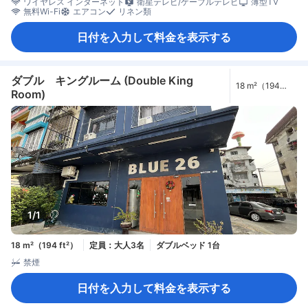
ワイヤレス インターネット
衛星テレビ/ケーブルテレビ
薄型TV
無料Wi-Fi
エアコン
リネン類
日付を入力して料金を表示する
ダブル キングルーム (Double King
18 m²（194
Room)
ft²）
1/1
18 m²（194 ft²）
定員：大人3名
ダブルベッド 1台
禁煙
日付を入力して料金を表示する