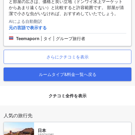
と部屋の広さは、価格と良い立地（ドンワイ水上マーケット
す。
からあまり遠くない）と比較すると許容範囲です。 部屋が清
潔で小さな虫がいなければ、おすすめしていたでしょう。
ブルー26周辺の魅力的なランドマークとアトラクション
AIによる自動翻訳
元の言語で表示する
ブルー26はナコンパトムの便利なロケーションに位置し、周
辺には多彩な観光スポットや施設が点在しています。特に、
Teemaporn
|
タイ | グループ旅行者
独特な建築と神秘的な雰囲気を持つワットサンプランは訪れ
る価値のある寺院であり、タイの歴史と文化に触れることが
できます。また、ワットライキンは地元の人々にとって重要
さらにクチコミを表示
な宗教的な場所であり、静かな時間を過ごすのに理想的なス
ポットです。これらの寺院は、タイの伝統と精神性を感じさ
せる場所として、観光客に人気です。
ルームタイプ&料金一覧へ戻る
ブルー26周辺のおすすめレストラン
ブルー26の周辺には、多彩なグルメスポットが点在していま
クチコミ全件を表示
す。カフェ好きには、O2 kaffee & bistroやLittle Tree Garden
Cafeがおすすめで、リラックスできる雰囲気と美味しいコー
ヒーを楽しめます。ちょっとした軽食や地元の味を堪能した
人気の旅行先
い方には、RIVA Floating Cafe（レストラン）やJSM、Nai
Lue Boat Noodleがおすすめです。さらに、Somneuk grilled
日本
chickenやGood Mood House Cafe @ Phutthamonthon Sai 7
159740軒