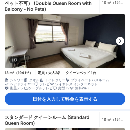
ペット不可） (Double Queen Room with
18 m²（194
ft²）
Balcony - No Pets)
1/7
18 m²（194 ft²）
定員：大人2名
クイーンベッド 1台
シャワー
タオル
トイレタリー
プライベートバスルーム
ヘアドライヤー
テレビ
ワイヤレス インターネット
衛星テレビ/ケーブルテレビ
薄型TV
無料Wi-Fi
日付を入力して料金を表示する
スタンダード クイーンルーム (Standard
18 m²（194
Queen Room)
ft²）