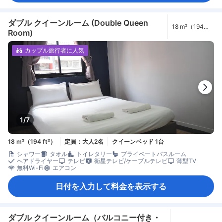
ダブル クイーンルーム (Double Queen
18 m²（194
Room)
ft²）
カップル旅行者に人気
1/7
18 m²（194 ft²）
定員：大人2名
クイーンベッド 1台
シャワー
タオル
トイレタリー
プライベートバスルーム
ヘアドライヤー
テレビ
衛星テレビ/ケーブルテレビ
薄型TV
無料Wi-Fi
エアコン
日付を入力して料金を表示する
ダブル クイーンルーム（バルコニー付き・