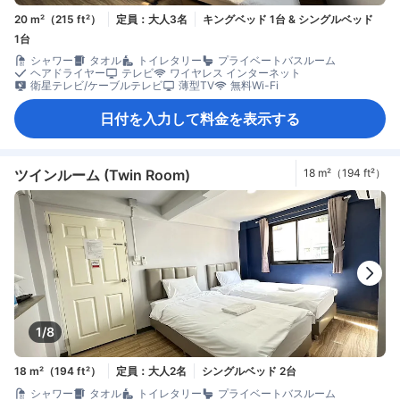
20 m²（215 ft²）
定員：大人3名
キングベッド 1台 & シングルベッド
1台
シャワー
タオル
トイレタリー
プライベートバスルーム
ヘアドライヤー
テレビ
ワイヤレス インターネット
衛星テレビ/ケーブルテレビ
薄型TV
無料Wi-Fi
日付を入力して料金を表示する
ツインルーム (Twin Room)
18 m²（194 ft²）
1/8
18 m²（194 ft²）
定員：大人2名
シングルベッド 2台
シャワー
タオル
トイレタリー
プライベートバスルーム