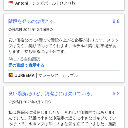
ナコンパトムの魅力的なサンプランエリア
Antoni
|
シンガポール | ひとり旅
サンプランは、ナコンパトムの歴史と文化が息づく魅力的な
エリアです。古き良きタイの伝統的な雰囲気を感じられるこ
階段を登るのは疲れる。
8.8
の地域には、歴史的な寺院や市場、地元の人々の暮らしが色
濃く残っています。特に、地元の市場では新鮮な食材や手作
◇投稿日 2024年12月16日◇
りの工芸品が並び、訪れる人々にとってはまるでタイの生活
安い価格なのに4階まで階段を上がる必要があります。スタッ
に触れることができる場所です。ゆったりとした時間が流れ
フは良く、笑顔で助けてくれます。ホテルの隣に駐車場があ
るこのエリアは、観光だけでなく、地元の文化や風習を深く
ります。立ち寄るには十分です。
知る絶好のスポットです。
AIによる自動翻訳
ナコンパトム空港からブルー26へのアクセスガイド
元の言語で表示する
ナコンパトムにはスワンナプーム国際空港とドンムアン空港
JUREEMA
|
マレーシア | カップル
の二つの主要空港があります。どちらの空港からも、ブルー
26へは快適かつ便利にアクセスできます。スワンナプーム空
港からは、空港からタクシーやプライベートシャトルを利用
良い場所だけど、清潔さには欠けている。
5.2
して、約1時間程度でサンプランの静かなエリアに位置するブ
◇投稿日 2025年3月31日◇
ルー26に到着します。タクシーは空港の公式カウンターから
手配でき、快適な乗車で目的地まで直接向かえます。一方、
私は最高階に滞在しましたが、それほど印象的ではありませ
ドンムアン空港からは、バスやタクシーを利用してナコンパ
んでした。部屋は小さな冷蔵庫の近くに小さなゴキブリでい
トム市内を経由し、約1時間半で到着可能です。どちらの空港
っぱいで、水ポンプは常に大きな音を立てていました。施設
も、事前に交通手段を手配しておくとスムーズに移動できま