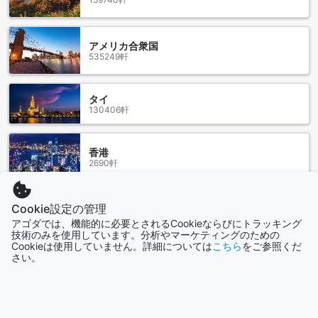
では、地元の料理や創作料理を楽しめます。AoywaanやBaan
Rom Mai Sai Nam Restaurantも、訪れる価値のあるレストラ
ンです。多彩な料理と温かいおもてなしが、滞在をより素敵
アメリカ合衆国
なものにしてくれるでしょう。
535249軒
ブルー26周辺のショッピングランドマーク
タイ
ブルー26の周辺には、ショッピングや地元のグルメを楽しめ
130406軒
る魅力的なスポットが点在しています。まず、セントラルプ
ラザ サラヤは、ファッション、アクセサリー、家電製品など
多彩な店舗が揃い、ショッピングの楽しみを満喫できます。
香港
また、地元の味を堪能できるDon Wai Marketは、新鮮な海鮮
2690軒
やタイの伝統的な屋台料理が並び、地元の文化と味覚を体験
できる絶好の場所です。これらのランドマークは、ブルー26
からアクセスしやすく、旅の思い出をより豊かに彩ります。
Cookie設定の管理
シンガポール
1506軒
アゴダでは、機能的に必要とされるCookieならびにトラッキング
ブルー26の料金はナコンパトムの平均よりお得です
技術のみを使用しています。分析やマーケティングのための
Cookieは使用していません。詳細については
こちら
をご参照くだ
さい。
ブルー26の客室料金は、1泊あたりわずか0ドルから25ドルと
もっと見る
非常にリーズナブルな価格設定となっています。これは、ナ
コンパトム市内の平均的なホテル料金である26ドルから50ド
全て表示
ルと比べると、かなりお得な選択肢と言えるでしょう。お手
頃な価格で快適な滞在を楽しみたい旅行者にとって、ブルー