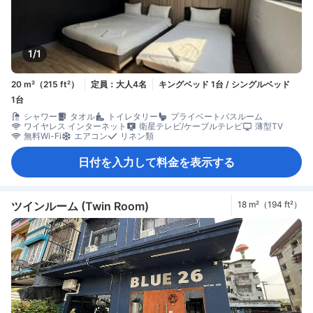
1/1
20 m²（215 ft²）
定員：大人4名
キングベッド 1台 / シングルベッド
1台
シャワー
タオル
トイレタリー
プライベートバスルーム
ワイヤレス インターネット
衛星テレビ/ケーブルテレビ
薄型TV
無料Wi-Fi
エアコン
リネン類
日付を入力して料金を表示する
ツインルーム (Twin Room)
18 m²（194 ft²）