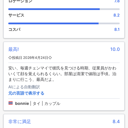
ロケーション
7.8
も非常に便利で、安心してお車を停めることができます。駐
車場は敷地内にあり、宿泊中はいつでも気軽に車を利用でき
サービス
8.2
るため、観光やビジネスの移動にも最適です。
ブルー26のお部屋の快適な設備
コスパ
8.1
ブルー26では、快適な滞在をサポートする充実した客室設備
をご用意しています。エアコン完備により、いつでも快適な
最高!
10.0
温度でお過ごしいただけます。テレビや冷蔵庫、そしてコー
ヒーやお茶のメーカーも備え、リラックスした時間をお楽し
◇投稿日 2026年4月24日◇
みいただけます。また、無料のミネラルウォーターやアメニ
安い、毎週チェンマイで彼氏を見つける時期、従業員がかわ
ティも完備しており、便利さと快適さを両立しています。バ
いくて顔を覚えられるくらい。部屋は清潔で値段は手頃。泊
ルコニーやテラスからはナコンパトムの景色を眺めながら、
まりに行こう、最高だよ。
ゆったりとしたひとときをお過ごしください。
AIによる自動翻訳
ブルー26の快適なダイニング体験
元の言語で表示する
ブルー26では、快適な滞在をサポートするために、毎日のハ
bonnie
|
タイ | カップル
ウスキーピングサービスを提供しています。清潔で整った客
室は、まるで自宅にいるかのようなくつろぎをもたらし、リ
ラックスした時間をお過ごしいただけます。スタッフは丁寧
非常に満足
8.4
にお部屋を整え、清潔な環境を保つことで、ゲストの皆様に