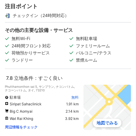
注目ポイント
チェックイン（24時間対応）
その他の主要な設備・サービス
無料Wi-Fi
無料駐車場
24時間フロント対応
ファミリールーム
荷物預かりサービス
バルコニー/テラス
ランドリー
禁煙ルーム
7.8
立地条件：すごく良い
Phutthamonthon sai 5, サンプラン, ナコンパトム,
ナコーンパトム, タイ, 73210
駐車場
無料
Siripat Sahaclinick
1.91 km
Big C Aomyai
2.14 km
Wat Rai Khing
3.92 km
地図でみる
周辺情報をチェック