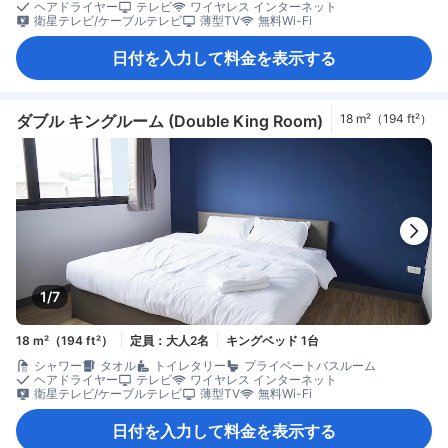
ヘアドライヤー
テレビ
ワイヤレス インターネット
衛星テレビ/ケーブルテレビ
薄型TV
無料Wi-Fi
日付を入力して料金を表示する
ダブル キングルーム (Double King Room)
18 m²（194 ft²）
1/7
18 m²（194 ft²）
定員：大人2名
キングベッド 1台
シャワー
タオル
トイレタリー
プライベートバスルーム
ヘアドライヤー
テレビ
ワイヤレス インターネット
衛星テレビ/ケーブルテレビ
薄型TV
無料Wi-Fi
日付を入力して料金を表示する