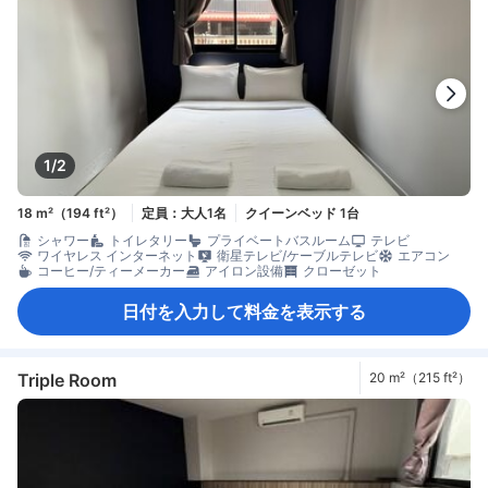
1/2
18 m²（194 ft²）
定員：大人1名
クイーンベッド 1台
シャワー
トイレタリー
プライベートバスルーム
テレビ
ワイヤレス インターネット
衛星テレビ/ケーブルテレビ
エアコン
コーヒー/ティーメーカー
アイロン設備
クローゼット
日付を入力して料金を表示する
Triple Room
20 m²（215 ft²）