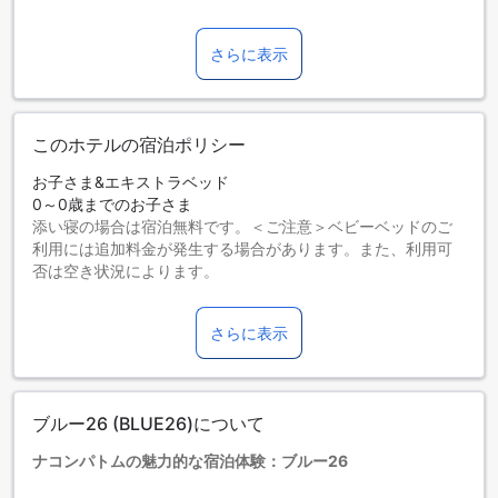
さらに表示
このホテルの宿泊ポリシー
お子さま&エキストラベッド
0～0歳までのお子さま
添い寝の場合は宿泊無料です。＜ご注意＞ベビーベッドのご
利用には追加料金が発生する場合があります。また、利用可
否は空き状況によります。
1～3歳までのお子さま
添い寝の場合は宿泊無料です。
さらに表示
4歳以上の宿泊者は大人とみなされます。
エキストラベッドの追加可否は、ルームタイプにより異なり
ます。各ルームタイプ欄の記載をお確かめください。ルーム
タイプの欄にエキストラベッド追加のオプションが提示され
ブルー26 (BLUE26)について
ていない場合は、エキストラベッドの追加はできません。
【ご注意】6部屋以上をご予約の場合は、異なるご予約条件や
ナコンパトムの魅力的な宿泊体験：ブルー26
追加料金が適用されることがありますのでご了承ください。