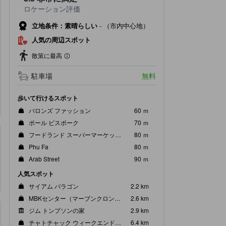
ロケーション評価
立地条件：素晴らしい
-
（市内中心地）
人気の周辺スポット
散策に最高
駐車場
無料
歩いて行けるスポット
バロンズ ファッション
60 ｍ
ポール ビスポーク
70 ｍ
フードランド スーパーマーケットファーマシー
80 ｍ
Phu Fa
80 ｍ
Arab Street
90 ｍ
人気スポット
サイアム パラゴン
2.2 km
MBKセンター（マーブンクロンセンター）
2.6 km
ジム トンプソンの家
2.9 km
チャトチャック ウィークエンドマーケット
6.4 km