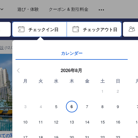
トから提供されています。実際の経験に基づいた内容であるため、これ
遊び・体験
クーポン & 割引料金
ーで進み、エンターキーを押して内容を確定して、検索します。
チェックイン日
チェックアウト日
エンターキーを押して日付選択画面の操作を開始します。方向キーを
設
(
12,048
)
NH バンコク スクンビット ブールバードの詳細を見る
カレンダー
2026年8月
月
火
水
木
金
土
日
1
2
3
4
5
6
7
8
9
10
11
12
13
14
15
16
1
べての写真を見る
17
18
19
20
21
22
23
2