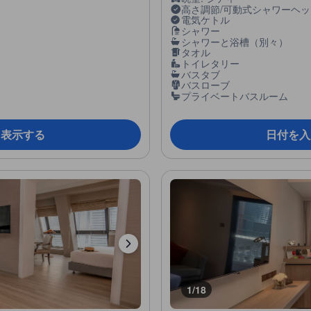
高さ調節/可動式シャワーヘッ
電気ケトル
シャワー
シャワーと浴槽（別々）
タオル
トイレタリー
バスタブ
バスローブ
プライベートバスルーム
を表示する
日付を入
1/18