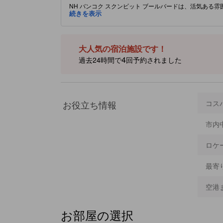
NH バンコク スクンビット ブールバードは、活気あ
提供しています。冒険心旺盛な旅行者に最適なこの中央
続きを表示
に近接しています。活気あるスクンビットエリアに位置
に意欲的な2人の旅行者に理想的な拠点です。ゲストは
ビスを楽しんだりできます。快適な客室にはエアコンと
楽しむことができます。ターミナル21まで徒歩圏内で、
大人気の宿泊施設です！
ンビット ブールバードは、都市の賑やかな中心でリラク
て作成されています。情報が正確でない可能性がありま
4
過去24時間で
回予約されました
お役立ち情報
コス
市内
ロケ
最寄
空港
お部屋の選択