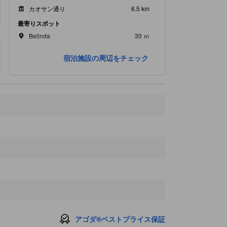
カオサン通り
6.5 km
最寄りスポット
Belinda
30 ｍ
Huntsman Pub (Sukhumvit)
100 ｍ
宿泊施設の周辺をチェック
Px
130 ｍ
スウェーデン大使館
140 ｍ
ニュー・ランドマーク・ブティック
140 ｍ
アゴダ®ベストプライス保証