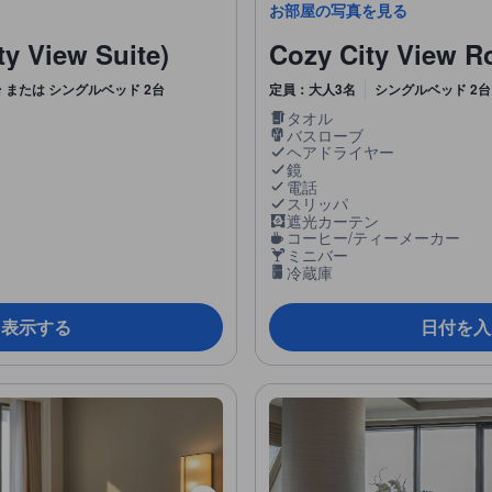
お部屋の写真を見る
iew Suite)
Cozy City View 
 または シングルベッド 2台
定員：大人3名
シングルベッド 2台
タオル
バスローブ
ヘアドライヤー
鏡
電話
スリッパ
遮光カーテン
コーヒー/ティーメーカー
ミニバー
冷蔵庫
を表示する
日付を入