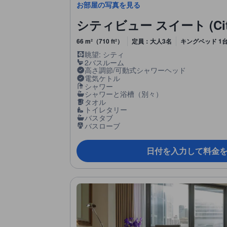
お部屋の写真を見る
シティビュー スイート (City V
66 m²（710 ft²）
定員：大人3名
キングベッド 1台
眺望: シティ
2バスルーム
高さ調節/可動式シャワーヘッド
電気ケトル
シャワー
シャワーと浴槽（別々）
タオル
トイレタリー
バスタブ
バスローブ
日付を入力して料金