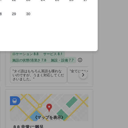
8
29
30
のです。
実際に宿泊したユーザーからのクチコミ 7,939件
ロケーションスコア（10点満点）
サービススコア（10点満点）
施設の状態/清潔さスコア（10点満点）
施設・設備スコア（10点満点）
お部屋の快適さ・クオリティスコア（10点満点）
コスパスコア（10点満点）
宿泊施設のクチコミスコア：8.1 / 10 非常に満足 7,939 件の総評
8.1
非常に満足
全てのクチコミを
読む
7,939 件の総評
ロケーション
サービス
施設の状態/清潔さ
施設・設備
お部屋の快適さ・クオリティ
コスパ
7.6
8.1
7.7
8.8
7.8
7.6
ロケーション 8.8
サービス 8.1
施設の状態/清潔さ 7.8
施設・設備 7.7
"タイ語はもちろん英語も喋れな
"全てにおいて最高レベルでした"
いのですが、うまく対応してくだ
さいました。"
徒歩圏内に225箇所のスポットがあります！
tooltip
徒歩に関するさらなる詳細：
アクセス抜群
tooltip
•
最寄の駅：BTS ナナ駅（距離0.21km）
•
最寄の駅：BTS プルンチット駅（距離0.59km）
《マップを表示》
8.8
非常に満足