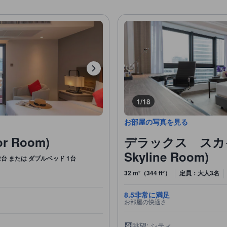
1/18
お部屋の写真を見る
 Room)
デラックス スカイラ
Skyline Room)
台 または ダブルベッド 1台
32 m²（344 ft²）
定員：大人3名
8.5
非常に満足
お部屋の快適さ
眺望: シティ