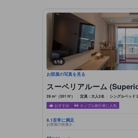
1/18
お部屋の写真を見る
スーペリアルーム (Superior
28 m²（301 ft²）
定員：大人2名
シングルベッド 2
おすすめ
カップル旅行者に人気
8.1
非常に満足
お部屋の快適さ