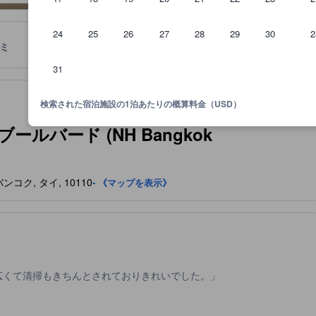
24
25
26
27
28
29
30
2
ミ
ロケーション
宿泊ポリシー
31
泊施設に備わっていると予想される快適さや客室設備のレベルを示すも
検索された宿泊施設の1泊あたりの概算料金（USD）
ールバード (NH Bangkok
, バンコク, タイ, 10110
- 《マップを表示》
広くて清掃もきちんとされておりきれいでした。