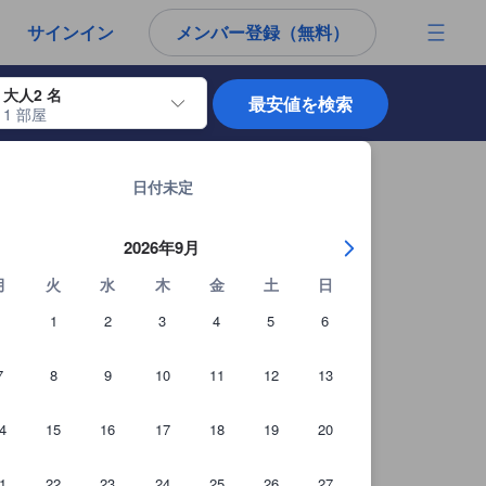
から宿泊選びをされるユーザーにとっても参考となる信頼できる情報源
サインイン
メンバー登録（無料）
大人2 名
最安値を検索
1 部屋
使用して、チェックイン日とチェックアウト日を移動します。エンターキー
バンコクの宿泊施設 全12,048軒を見る
日付未定
2026年9月
月
火
水
木
金
土
日
1
2
3
4
5
6
7
8
9
10
11
12
13
4
15
16
17
18
19
20
ユーザー提供写真（35枚）
1
22
23
24
25
26
27