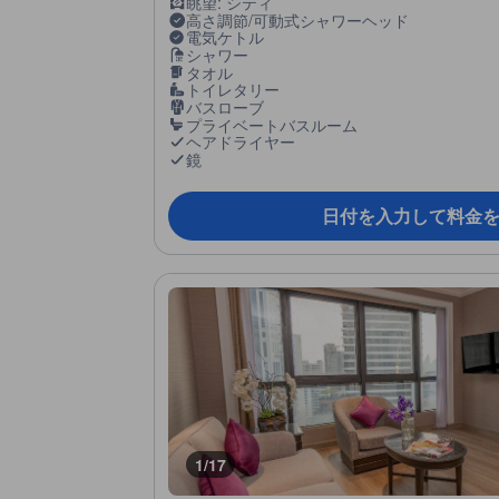
眺望: シティ
高さ調節/可動式シャワーヘッド
電気ケトル
シャワー
タオル
トイレタリー
バスローブ
プライベートバスルーム
ヘアドライヤー
鏡
日付を入力して料金
1/17