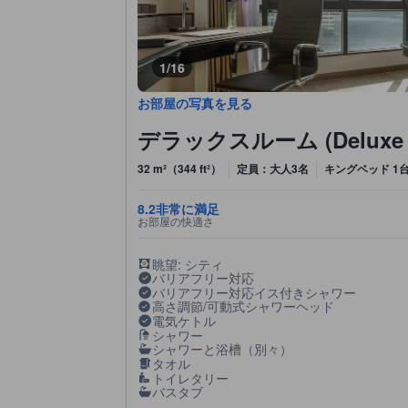
1/16
お部屋の写真を見る
デラックスルーム (Deluxe 
32 m²（344 ft²）
定員：大人3名
キングベッド 1台
8.2
非常に満足
お部屋の快適さ
眺望: シティ
バリアフリー対応
バリアフリー対応イス付きシャワー
高さ調節/可動式シャワーヘッド
電気ケトル
シャワー
シャワーと浴槽（別々）
タオル
トイレタリー
バスタブ