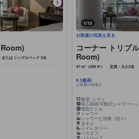
1/15
お部屋の写真を見る
Room)
コーナー トリプルルーム
Room)
 または シングルベッド 2台
47 m²（506 ft²）
定員：大人3名
9.3
最高!
お部屋の快適さ
眺望: シティ
高さ調節/可動式シャワーヘッ
電気ケトル
シャワー
シャワーと浴槽（別々）
タオル
トイレタリー
バスタブ
バスローブ