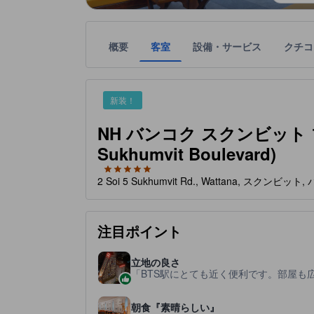
概要
客室
設備・サービス
クチコ
星評価は、宿泊施設から受け取った情報であり、宿
tooltip
星評価、最高5の内5
新装！
NH バンコク スクンビット ブ
Sukhumvit Boulevard)
2 Soi 5 Sukhumvit Rd., Wattana, スクンビット
注目ポイント
立地の良さ
BTS駅にとても近く便利です。部屋も
朝食『素晴らしい』