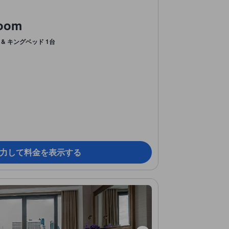
Room
 & キングベッド 1台
力して料金を表示する