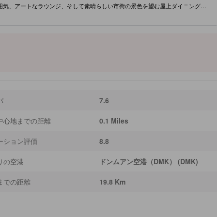
る雰囲気、アートなラウンジ、そして素晴らしい市街の景色を望む屋上ダイニングを
に位置するホテルは、人気のショッピングエリアや活気あるナイトライフシーン
するこのホテルは、バンコクのショッピングとダイニングシーンを探索すること
静かなプールでリラックスしたり、冒険の一日を終えた後に癒しのマッサージサー
無料インターネットが完備されており、選択された客室からは市街や庭の景色を
セントラルワールドやプラチナムファッションモールにも近いNH バンコク スク
ゼーションと興奮を完璧に融合させています。 ［一部コンテンツは生成AIによっ
す。］
パ
7.6
中心地までの距離
0.1 Miles
ーション評価
8.8
りの空港
ドンムアン空港（DMK） (DMK)
までの距離
19.8 Km