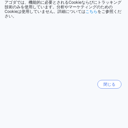
アゴダでは、機能的に必要とされるCookieならびにトラッキング
が完備されており、レンタカーや自家用車でお越しの方も安
very nice
10.0
技術のみを使用しています。分析やマーケティングのための
心してご利用いただけます。広々とした駐車スペースは、車
Cookieは使用していません。詳細については
こちら
をご参照くだ
◇投稿日 2017年1月6日◇
さい。
の出入りもスムーズで、リゾート内での移動もストレスフリ
ーです。
Very good view and nice staffs
また、リゾートではタクシーサービスもご用意しており、周
辺観光地へのアクセスが非常に便利です。タクシーを利用す
クチコミを自動翻訳する
ることで、チェンライの美しい景観や文化を手軽に楽しむこ
Yu
|
香港 | 小さなお子様連れの家族旅行
とができます。カナリー ナチュラル リゾートは、交通の便を
考慮した設計がなされており、訪れるすべてのゲストにとっ
て快適な滞在を提供しています。
Good Location and good services
10.0
カナリー ナチュラル リゾートの客室設備
◇投稿日 2016年12月22日◇
カナリー ナチュラル リゾートでは、快適な滞在を支える多彩
Perfect place as a heaven on earth.
閉じる
な客室設備が整っています。全室にはエアコンが完備されて
クチコミを自動翻訳する
おり、タイの暑さを忘れさせる涼しさを提供します。また、
リラックスした時間を過ごすためのバスローブや、映画を楽
Piyarat
|
タイ | カップル
しむためのインハウスムービーもご用意。お部屋には、衛星
放送やケーブルテレビが視聴できるテレビもあり、様々なエ
ンターテインメントをお楽しみいただけます。
Wonderful Stay in Canary Natural Resort
8.4
さらに、ミニバーや冷蔵庫が設置されており、冷たい飲み物
やスナックを手軽に楽しむことができます。コーヒーやお茶
◇投稿日 2016年11月20日◇