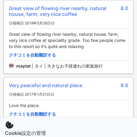
カナリー ナチュラル リゾートの便利な施設
Great view of flowing river nearby, natural
8.0
house, farm, very nice coffee
カナリー ナチュラル リゾートでは、ゲストの快適な滞在をサ
◇投稿日 2019年5月26日◇
ポートするために多彩な便利な施設を提供しています。お部
屋でゆっくりとお食事を楽しみたい方には、ルームサービス
Great view of flowing river nearby, natural house, farm,
がご利用いただけます。さらに、コンシェルジュサービスも
very nice coffee at speciality grade. Too few people come
充実しており、観光情報やアクティビティの手配など、滞在
to this resort so it's quite and relaxing.
中のあらゆるニーズにお応えします。
クチコミを自動翻訳する
また、公共エリアでは無料のWi-Fiが完備されており、どこで
もインターネットにアクセスできます。お部屋でも無料Wi-Fi
maytat
|
タイ | 大きなお子様連れの家族旅行
が利用できるため、快適にオンラインでの作業や情報収集が
可能です。荷物の一時預かりサービスや、毎日のハウスキー
ピングも行っているため、ストレスなく滞在を楽しむことが
Very peaceful and natural place
9.6
できます。さらに、指定喫煙エリアも完備されており、喫煙
者の方にも配慮されています。カナリー ナチュラル リゾート
◇投稿日 2017年1月31日◇
は、リラックスしたひとときを提供するための便利な施設が
整っています。
Love the place.
クチコミを自動翻訳する
カナリー ナチュラル リゾートの交通施設
Pariya
|
タイ | カップル
カナリー ナチュラル リゾートでは、ゲストの皆様に快適で便
Cookie設定の管理
利な交通手段をご提供しています。宿泊者専用の無料駐車場