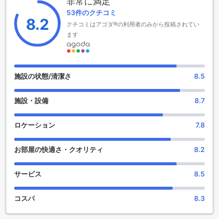
非常に満足
間を楽しむことができます。また、2歳から5歳までのお子様
53件のクチコミ
は無料で宿泊できるため、家族旅行にも最適な選択肢です。
8.2
クチコミはアゴダ®の利用者のみから投稿されてい
自然の中で心身ともにリフレッシュし、素晴らしい思い出を
作ることができるカナリー ナチュラル リゾートで、特別なひ
ます
とときをお過ごしください。
カナリー ナチュラル リゾートのエンターテイメント施設
施設の状態/清潔さ
8.5
カナリー ナチュラル リゾートでは、心身ともにリフレッシュ
できるエンターテイメント施設が充実しています。特に、リ
施設・設備
8.7
ゾート内に設置されたホットタブは、旅の疲れを癒す最高の
場所です。温かいお湯に浸かりながら、周囲の美しい自然を
眺めることができ、リラックスしたひとときを過ごすことが
ロケーション
7.8
できます。友人や家族と一緒に、楽しい会話を楽しみなが
ら、心地よい時間をお過ごしください。
お部屋の快適さ・クオリティ
8.2
また、広々とした庭もカナリー ナチュラル リゾートの魅力の
一つです。色とりどりの花々や緑豊かな木々に囲まれたこの
空間では、散策やピクニックを楽しむことができます。静か
サービス
8.5
な環境の中で、自然と触れ合いながらリラックスすることが
でき、特別な思い出を作ることができるでしょう。カナリー
コスパ
8.3
ナチュラル リゾートで、心温まるエンターテイメントを体験
してください。