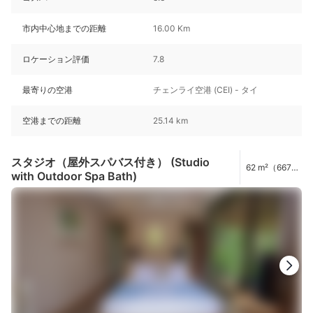
市内中心地までの距離
16.00 Km
ロケーション評価
7.8
最寄りの空港
チェンライ空港 (CEI) - タイ
空港までの距離
25.14 km
スタジオ（屋外スパバス付き） (Studio
62 m²（667
with Outdoor Spa Bath)
ft²）