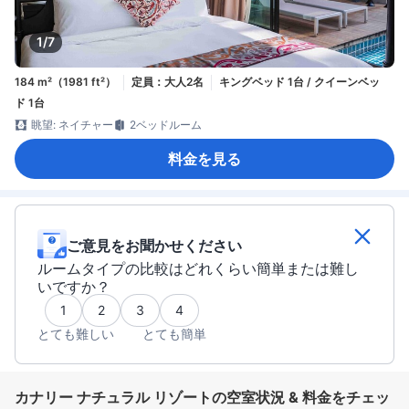
1/7
184 m²（1981 ft²）
定員：大人2名
キングベッド 1台 / クイーンベッ
ド 1台
眺望: ネイチャー
2ベッドルーム
料金を見る
ご意見をお聞かせください
ルームタイプの比較はどれくらい簡単または難し
いですか？
1
2
3
4
とても難しい
とても簡単
カナリー ナチュラル リゾートの空室状況 & 料金をチェッ