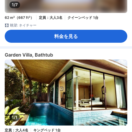
1/7
62 m²（667 ft²）
定員：大人3名
クイーンベッド 1台
眺望: ネイチャー
料金を見る
Garden Villa, Bathtub
1/1
定員：大人4名
キングベッド 1台