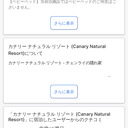
【ベビーベッド】当宿泊施設ではベビーベッドのご用意はご
ざいません。
お子さま&エキストラベッド
0～1歳までのお子さま
さらに表示
添い寝の場合は宿泊無料です。＜ご注意＞ベビーベッドのご
利用には追加料金が発生する場合があります。また、利用可
否は空き状況によります。
2～5歳までのお子さま
カナリー ナチュラル リゾート (Canary Natural
添い寝の場合は宿泊無料です。
6歳以上の宿泊者は大人とみなされます。
Resort)について
エキストラベッドの追加可否は、ルームタイプにより異なり
カナリー ナチュラル リゾート - チェンライの隠れ家
ます。各ルームタイプ欄の記載をお確かめください。ルーム
タイプの欄にエキストラベッド追加のオプションが提示され
ていない場合は、エキストラベッドの追加はできません。
チェンライの美しい自然に囲まれたカナリー ナチュラル リゾ
【ご注意】6部屋以上をご予約の場合は、異なるご予約条件や
ートは、2011年に開業した4つ星のホテルです。市の中心から
追加料金が適用されることがありますのでご了承ください。
わずか16キロメートルの距離に位置し、空港までは車で約30
さらに表示
分という便利なロケーションを誇ります。静かな環境の中
で、リラックスしたひとときを過ごすことができる理想的な
宿泊施設です。
「カナリー ナチュラル リゾート (Canary Natural
このリゾートは、全5室の客室を備えており、プライベートで
Resort)」に宿泊したユーザーからのクチコミ
落ち着いた滞在を提供します。チェックインは午後12時から
可能で、チェックアウトは午後2時までと、ゆったりとした時