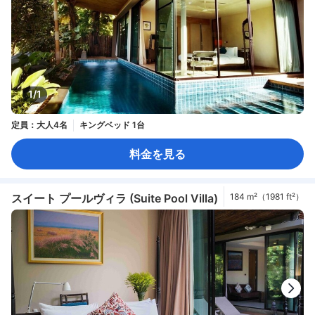
1/1
定員：大人4名
キングベッド 1台
料金を見る
スイート プールヴィラ (Suite Pool Villa)
184 m²（1981 ft²）