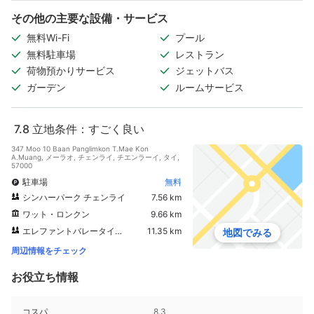
その他の主要な設備・サービス
無料Wi-Fi
プール
無料駐車場
レストラン
荷物預かりサービス
ジェットバス
ガーデン
ルームサービス
7.8
立地条件：すごく良い
347 Moo 10 Baan Panglimkon T.Mae Kon
A.Muang, メーラオ, チェンライ, チエンラーイ, タイ,
57000
駐車場
無料
シンハーパーク チェンライ
7.56 km
ワット・ロンクン
9.66 km
エレファントバレータイランド
11.35 km
地図でみる
周辺情報をチェック
お役立ち情報
コスパ
8.3