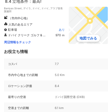
8.4
立地条件：最高!
Baniyas Street, デイラ, ドバイ, ドバイ, アラブ首長
国連邦
（市内中心地）
人気のあるエリア
駐車場
あり
ドバイ クリーク ゴルフ & ヨットクラブ
970 ｍ
地図でみる
周辺情報をチェック
お役立ち情報
コスパ
7.7
市内中心地までの距離
5.0 Km
ロケーション評価
8.4
最寄りの空港
ドバイ国際空港 (DXB)
空港までの距離
6.1 km