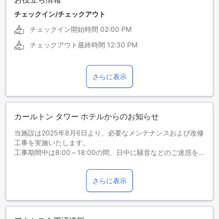
ロシア語
チェックイン/チェックアウト
チェックイン開始時間
02:00 PM
チェックアウト最終時間
12:30 PM
さらに表示
カールトン タワー ホテルからのお知らせ
当施設は2025年8月6日より、必要なメンテナンスおよび改修
工事を実施いたします。
工事期間中は8:00～18:00の間、日中に騒音などのご迷惑を
おかけする場合がございます。
ご滞在中のお客様にはご不便をおかけいたしますこと、あら
さらに表示
かじめ深くお詫び申し上げます。
今回の工事では、プールの全面改装および本館の構造強化を
予定しております。