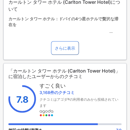
カールトン タワー ホテル (Carlton Tower Hotel)につ
0～5歳までのお子さま
いて
添い寝の場合は宿泊無料です。＜ご注意＞ベビーベッドのご
利用には追加料金が発生する場合があります。また、利用可
カールトン タワー ホテル：ドバイの4つ星ホテルで贅沢な滞
否は空き状況によります。
在を
6～11歳までのお子さま
添い寝の場合は宿泊無料です。
カールトン タワー ホテルは、ドバイの中心部に位置する4つ
12歳以上の宿泊者は大人とみなされます。
星ホテルです。このホテルは、素晴らしいサービスと快適な
エキストラベッドの追加可否は、ルームタイプにより異なり
滞在を提供します。チェックインは午後2時から可能であり、
さらに表示
ます。各ルームタイプ欄の記載をお確かめください。ルーム
チェックアウトは午後12時30分までとなっています。空港ま
タイプの欄にエキストラベッド追加のオプションが提示され
での所要時間はわずか15分で、市内中心部からも5.0キロメー
ていない場合は、エキストラベッドの追加はできません。
トルの距離に位置しています。カールトン タワー ホテルは、
【ご注意】6部屋以上をご予約の場合は、異なるご予約条件や
「カールトン タワー ホテル (Carlton Tower Hotel)」
158室の客室を提供しており、お客様のニーズに合わせた滞在
追加料金が適用されることがありますのでご了承ください。
に宿泊したユーザーからのクチコミ
をお楽しみいただけます。また、このホテルでは、6歳から11
歳までのお子様が無料で宿泊することができます。贅沢な滞
すごく良い
在をお求めの方におすすめのホテルです。
3,168件のクチコミ
7.8
クチコミはアゴダ®の利用者のみから投稿されてい
充実したエンターテイメント施設で贅沢な滞在を
ます
カールトン タワー ホテルは、ドバイで最高のエンターテイメ
ント施設を提供しています。ホテル内にはショップ、バー、
ナイトクラブ、サロン、マッサージルーム、サウナ、スチー
ムルーム、スパ、カラオケ、ギフト/お土産店があります。シ