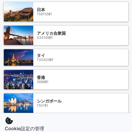
カールトン タワー ホテルの多彩な客室タイプとお得な予約の
日本
メリット
159155軒
カールトン タワー ホテルでは、多彩な客室タイプをご用意し
ており、お客様のニーズに合わせてお選びいただけます。都
アメリカ合衆国
市の景色を望むデラックスシティビューや、クリークビュー
534169軒
を楽しめるデラックスルーム、コストパフォーマンスに優れ
たバジェットシングルルーム、そして広々としたスイートル
ームやツインルームなど、多彩な選択肢が揃っています。各
タイ
130409軒
部屋は27平方メートルの快適な空間で、ダブルベッドやシン
グルベッド、キングベッドをお選びいただけます。
これらの客室をアゴダで予約することで、最良の価格を享受
香港
できるだけでなく、手間のかからないスムーズな予約体験も
2688軒
保証されます。安心して滞在をお楽しみいただくために、シ
ンプルかつ便利な予約システムをぜひご利用ください。
シンガポール
デイラ: ドバイの歴史と文化の宝庫
1501軒
デイラは、ドバイの歴史と文化を感じることができる魅力的
な場所です。この地域は、かつてドバイの商業と交易の中心
もっと見る
地であり、今でもその歴史的な魅力を保っています。デイラ
Cookie設定の管理
には、古い建物や風景が広がり、伝統的な市場や美術館、モ