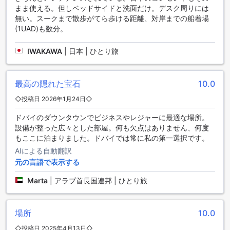
まま使える。但しベッドサイドと洗面だけ。デスク周りには
便利な交通施設を備えたカールトン タワー ホテル
無い。スークまで散歩がてら歩ける距離、対岸までの船着場
(1UAD)も数分。
カールトン タワー ホテルは、ドバイでの滞在を快適にするた
めに、さまざまな交通施設を提供しています。まず、空港へ
IWAKAWA
|
日本 | ひとり旅
の送迎サービスがありますので、到着時や出発時に便利に利
用することができます。また、観光ツアーの手配もお任せく
ださい。ホテルのスタッフが最適なツアーをご案内いたしま
す。
最高の隠れた宝石
10.0
カールトン タワー ホテルでは、車を利用される方のために駐
◇投稿日 2026年1月24日◇
車場も完備しています。さらに、レンタカーサービスもご利
用いただけますので、自由に街を探索することができます。
ドバイのダウンタウンでビジネスやレジャーに最適な場所。
チケットの手配もお任せください。さまざまなイベントやア
設備が整った広々とした部屋。何も欠点はありません、何度
トラクションのチケットを手に入れることができます。
もここに泊まりました。ドバイでは常に私の第一選択です。
カールトン タワー ホテルでは、駐車場が敷地内にあります
AIによる自動翻訳
が、一部料金がかかりますのでご了承ください。快適な交通
元の言語で表示する
施設を備えたカールトン タワー ホテルで、ドバイの滞在を思
い切り楽しんでください。
Marta
|
アラブ首長国連邦 | ひとり旅
贅沢な設備が揃ったカールトン タワー ホテルの客室設備
場所
10.0
カールトン タワー ホテルは、ドバイで最高のホテルの一つ
で、快適な滞在を提供します。客室設備には、エアコン、毎
◇投稿日 2025年4月13日◇