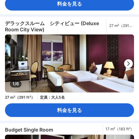
料金を見る
デラックスルーム シティビュー (Deluxe
27 m²（291
Room City View)
ft²）
1/6
27 m²（291 ft²）
定員：大人5名
料金を見る
Budget Single Room
17 m²（183 ft²）