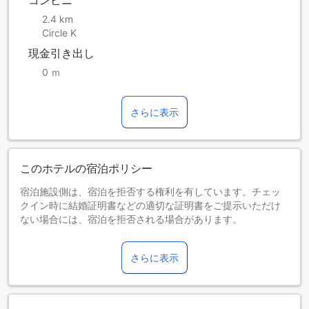
2.4 km
Circle K
現金引き出し
0 ｍ
さらに表示
このホテルの宿泊ポリシー
宿泊施設側は、宿泊を拒否する権利を有しています。チェッ
クイン時に結婚証明書などの適切な証明書をご提示いただけ
ない場合には、宿泊を拒否される場合があります。
現地宿泊施設にて、観光税を別途請求されます。
以下の料金を当施設にて直接お支払いください。
さらに表示
【税金】1泊1部屋につきAED 15.00
【要デポジット】ご滞在中の破損などの補償に備え、チェッ
クイン時にAED 500のデポジットをお預けいただきます。
お子さま&エキストラベッド