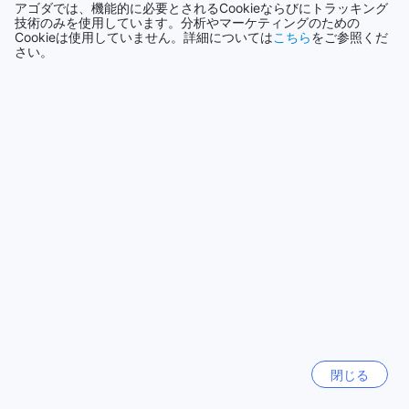
全て表示
アゴダでは、機能的に必要とされるCookieならびにトラッキング
スクなどが点在しています。
技術のみを使用しています。分析やマーケティングのための
デイラの散策をすると、アラブの文化や伝統を身近に感じる
Cookieは使用していません。詳細については
こちら
をご参照くだ
さい。
ことができます。古い建物の中には、アラブの歴史や生活の
今話題の都市
一端を伝える展示物があり、訪れる人々を魅了しています。
また、デイラの市場では、香辛料や香水、伝統的な手工芸品
沖縄本島
などが豊富に取り揃えられており、お土産探しにも最適で
日本
す。
デイラはまた、美しい景色やリラックスできる場所も多くあ
ります。デイラ公園やデイラ・コーンシェなど、緑豊かな公
ジョグジャカルタ
共スペースや海沿いの散策コースで、のんびりと過ごすこと
インドネシア
ができます。デイラはドバイの中心部からもアクセスしやす
く、歴史と文化を探求したい旅行者にとっては必見のスポッ
トです。
ソウル
韓国
ドバイのカールトン タワー ホテルへのアクセス方法
ドバイにあるカールトン タワー ホテルへのアクセス方法をご
ロンドン
紹介します。ドバイには2つの主要な空港があります。ドバイ
イギリス
国際空港とアルマクトゥーム国際空港です。ドバイ国際空港
からカールトン タワー ホテルへは、タクシーを利用するのが
閉じる
便利です。空港の到着ロビーでタクシーを見つけ、ホテルま
台南市
での料金と所要時間を確認してください。また、ドバイ国際
台湾