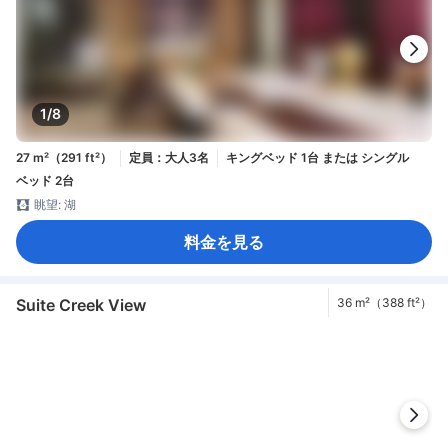
1/8
27 m²（291 ft²）
定員：大人3名
キングベッド 1台 または シングル
ベッド 2台
眺望: 湖
料金を見る
Suite Creek View
36 m²（388 ft²）