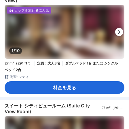
View)
ft²）
カップル旅行者に人気
1/10
27 m²（291 ft²）
定員：大人3名
ダブルベッド 1台 または シングル
ベッド 2台
眺望: シティ
料金を見る
スイート シティビュールーム (Suite City
27 m²（291
View Room)
ft²）