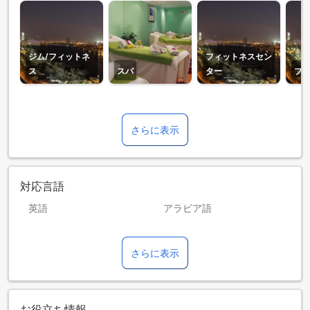
ジム/フィットネ
フィットネスセン
ス
スパ
ター
プ
さらに表示
対応言語
英語
アラビア語
ウクライナ語
タイ語
さらに表示
ネパール語
ヒンディー語
フィリピン語
フランス語
マレー語
ラトビア語
お役立ち情報