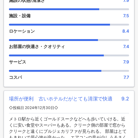
施設の状態/清潔さ
7.9
ョップでは最新のファッションやアクセサリーを手に入れる
ことができ、バーでは美味しいカクテルを楽しむことができ
施設・設備
7.5
ます。ナイトクラブでは一晩中踊り明かすことができ、サロ
ンでは髪型やメイクを整えることができます。マッサージル
ームやサウナ、スチームルームではリラックスできるひとと
ロケーション
8.4
きを過ごすことができ、スパでは贅沢なトリートメントを受
けることができます。さらに、カラオケで歌いながら楽しむ
お部屋の快適さ・クオリティ
7.4
こともでき、ギフト/お土産店では特産品や思い出に残るアイ
テムを手に入れることができます。カールトン タワー ホテル
では、滞在中に退屈することはありません。
サービス
7.9
充実したスポーツ施設でアクティブな滞在を楽しもう
コスパ
7.7
カールトン タワー ホテルは、スポーツ施設の充実度において
非常に優れたホテルです。室内プールでは、快適な温度で泳
ぎながらリラックスできます。フィットネスセンターでは、
場所が便利 古いホテルだがとても清潔で快適
9.2
最新のトレーニング機器を使用して、自分のペースでワーク
◇投稿日 2024年12月30日◇
アウトを楽しむことができます。屋外プールでは、広々とし
たスペースでのんびりと日光浴をしたり、清涼な水中で泳い
メトロ駅から近くゴールドスークなどへも歩いていける。近
だりすることができます。プールサイドバーでは、美味しい
くに安い食堂やスーパーもある。クリーク側の部屋で窓から
カクテルや軽食を楽しみながら、リラックスした時間を過ご
クリークと遠くにブルジェカリファが見られる。 部屋はとて
すことができます。カールトン タワー ホテルのスポーツ施設
もきれいで居心地が良かった。 エアコンの音が少しうるさく