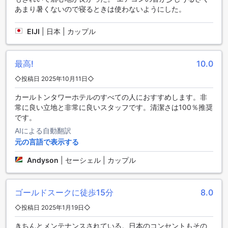
は、快適な滞在とアクティブな時間を提供します。
あまり暑くないので寝るときは使わないようにした。
至れり尽くせりの便利設備を備えたカールトン タワー ホテル
EIJI
|
日本 | カップル
カールトン タワー ホテルは、快適な滞在をお約束するさまざ
まな便利設備を提供しています。24時間ルームサービスによ
最高!
10.0
り、いつでもお部屋で美味しい料理をお楽しみいただけま
す。さらに、ランドリーサービスやドライクリーニングサー
◇投稿日 2025年10月11日◇
ビスも利用でき、いつでも清潔な洋服を着ることができま
す。お部屋への配送も可能なので、滞在中の忙しいスケジュ
カールトンタワーホテルのすべての人におすすめします。非
ールに合わせて利用できます。セーフティボックスも完備さ
常に良い立地と非常に良いスタッフです。清潔さは100％推奨
れており、貴重品を安全に保管することができます。コンシ
です。
ェルジュサービスもご利用いただけるため、観光情報やレス
AIによる自動翻訳
トラン予約など、さまざまなお手伝いをしてもらえます。ホ
元の言語で表示する
テル内の公共エリアではWi-Fiが利用可能で、インターネット
に接続して情報を検索したり、SNSで旅の思い出をシェアし
Andyson
|
セーシェル | カップル
たりすることができます。また、指定の喫煙エリアも設けら
れており、喫煙者の方も快適に過ごすことができます。全客
室で無料のWi-Fiが提供されており、快適なインターネット環
ゴールドスークに徒歩15分
8.0
境をお楽しみいただけます。荷物預かりやデイリーハウスキ
◇投稿日 2025年1月19日◇
ーピングも行っており、滞在中のお部屋の清潔さと整理整頓
を保つことができます。
きちんとメンテナンスされている。日本のコンセントもその