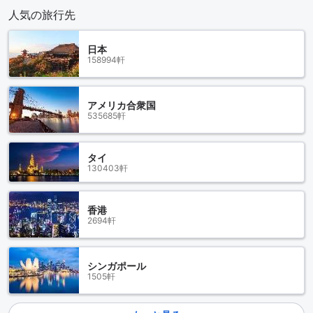
人気の旅行先
日本
158994軒
アメリカ合衆国
535685軒
タイ
130403軒
香港
2694軒
シンガポール
1505軒