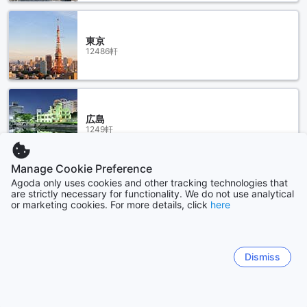
東京
12486軒
広島
1249軒
Manage Cookie Preference
もっと見る
Agoda only uses cookies and other tracking technologies that
are strictly necessary for functionality. We do not use analytical
or marketing cookies. For more details, click
here
全て表示
Sitemap
Dismiss
すべて見る
クーポン & 割引料金