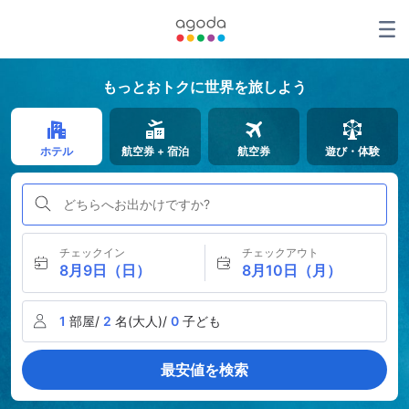
もっとおトクに世界を旅しよう
ホテル
航空券 + 宿泊
航空券
遊び・体験
どちらへお出かけですか?
チェックイン
チェックアウト
8月9日（日）
8月10日（月）
1
部屋/
2
名(大人)/
0
子ども
最安値を検索