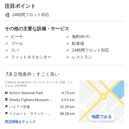
注目ポイント
24時間フロント対応
その他の主要な設備・サービス
ビーチ
無料Wi-Fi
プール
駐車場
スパ
24時間フロント対応
フィットネスセンター
レストラン
7.8
立地条件：すごく良い
1 Sderot HaGa'aton, ナハリヤ, ナハリヤ, 北部, イス
ラエル, 2244640
Achziv National Park
4.75 km
Ghetto Fighters Museum (Lohamei HaGetaot Museum)
5.03 km
ハイファ空港
22.29 km
ベイルート・ラフィク・ハリリ国際空港
98.28 km
地図でみる
周辺情報をチェック