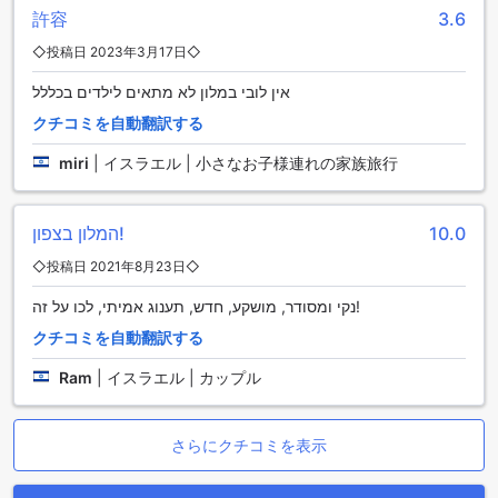
まざまな客室タイプをご用意しています。広々とした標準ス
許容
3.6
タジオ（29平方メートル）や、シングルベッドまたはクイー
ンベッドを選べるスーペリアスタジオ（29平方メートル）、
◇投稿日 2023年3月17日◇
コンパクトながら快適なスタジオ（23平方メートル）、さら
אין לובי במלון לא מתאים לילדים בכללל
にゆったりとしたデラックススタジオ（31平方メートル）な
ど、多彩な選択肢があります。贅沢な空間を求める方には、
クチコミを自動翻訳する
44平方メートルのグランドスイートや、クイーンベッドまた
miri
|
イスラエル | 小さなお子様連れの家族旅行
はソファベッドを備えたスイート（32平方メートル）もおす
すめです。
ナハリヤの魅力的な周辺エリア
המלון בצפון!
10.0
◇投稿日 2021年8月23日◇
ナハリヤは、イスラエルの北部に位置する美しい海沿いの都
市で、その絶景とリラックスできる雰囲気が魅力です。青い
נקי ומסודר, מושקע, חדש, תענוג אמיתי, לכו על זה!
地中海の海と白い砂浜が広がり、訪れる人々にとって理想的
クチコミを自動翻訳する
なリゾート地となっています。特に夏季には、海水浴やウォ
ータースポーツを楽しむ観光客で賑わいます。また、ナハリ
Ram
|
イスラエル | カップル
ヤの港町としての歴史も深く、新鮮なシーフードを堪能でき
るレストランや、地元の市場も訪れる価値があります。散策
しながら、海風を感じつつ、地元の文化や伝統を身近に感じ
さらにクチコミを表示
ることができるでしょう。
ナハリヤ空港からカーサ ブティック ホテルへのアクセス方法