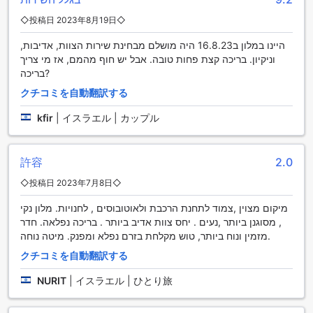
◇投稿日 2023年8月19日◇
カーサ ブティック ホテルの客室は、快適さと便利さを追求し
た充実の設備を誇ります。各部屋にはヘアドライヤーが完備
היינו במלון ב16.8.23 היה מושלם מבחינת שירות הצוות, אדיבות,
されており、髪を素早く整えることができます。また、衛星
וניקיון. בריכה קצת פחות טובה. אבל יש חוף מהמם, אז מי צריך
テレビやケーブルテレビが設置されており、多彩なチャンネ
בריכה?
ルを楽しみながらリラックスした時間をお過ごしいただけま
クチコミを自動翻訳する
す。コーヒーや紅茶のメーカーも備えており、朝のひととき
やリフレッシュタイムに最適です。冷蔵庫も設置されている
kfir
|
イスラエル | カップル
ため、飲み物や軽食を冷やしておくことも可能です。
カーサ ブティック ホテルのダイニング体験
許容
2.0
カーサ ブティック ホテルでは、多彩なダイニングオプション
◇投稿日 2023年7月8日◇
をご用意しています。ホテル内のコーシャ認証を受けたレス
トランでは、伝統的なユダヤ料理をはじめとした美味しい料
מיקום מצוין ,צמוד לתחנת הרכבת ולאוטובוסים , לחנויות. מלון נקי
理をお楽しみいただけます。朝食ビュッフェでは、新鮮な食
, מסוגנן ביותר ,נעים . יחס צוות אדיב ביותר . בריכה נפלאה. חדר
材を使ったコンチネンタルブレックファーストを提供し、一
מזמין ונוח ביותר, טוש מקלחת בזרם נפלא ומפנק. מיטה נוחה.
日の始まりを爽やかにスタートできます。
クチコミを自動翻訳する
カーサ ブティック ホテルの多彩な客室タイプで快適な滞在を
NURIT
|
イスラエル | ひとり旅
カーサ ブティック ホテルでは、ゲストのニーズに合わせてさ