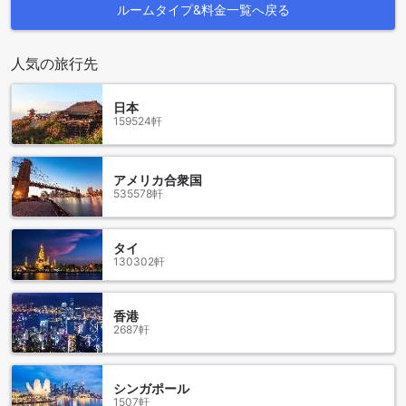
ルームタイプ&料金一覧へ戻る
ナハリヤに到着したら、最寄りのナハリヤ空港からカーサ ブ
ティック ホテルへは便利な交通手段が多数あります。空港か
人気の旅行先
らホテルまではタクシーを利用するのが最も快適で迅速な方
法です。所要時間は約15分で、直接ホテルまで乗車できるた
日本
め、荷物が多い方や初めての訪問者にとって理想的です。タ
159524軒
クシーは空港のタクシー乗り場から簡単に手配でき、事前に
予約しておくことも可能です。
アメリカ合衆国
カーサ ブティック ホテル周辺の魅力的な観光スポット
535578軒
カーサ ブティック ホテルからは、自然の美しさと歴史的な魅
力を兼ね備えた観光スポットが簡単にアクセスできます。ま
タイ
ず、アクジブ国立公園は、青々とした自然と静かな海辺の風
130302軒
景が広がる絶好の場所で、ハイキングやピクニックに最適で
す。また、ガレイ・ガリルビーチは、透き通るような海水と
白い砂浜が魅力のビーチで、リラックスしたひとときを過ご
香港
すのにぴったりです。歴史と文化に興味がある方には、ゲッ
2687軒
トー・ファイターズ博物館（ロハメイ・ハゲタオト博物館）
がおすすめで、ユダヤ人の抵抗運動の歴史や第二次世界大戦
時の生活について学ぶことができます。これらのスポット
シンガポール
は、ナハリヤの自然と歴史を深く理解し、思い出に残る旅を
1507軒