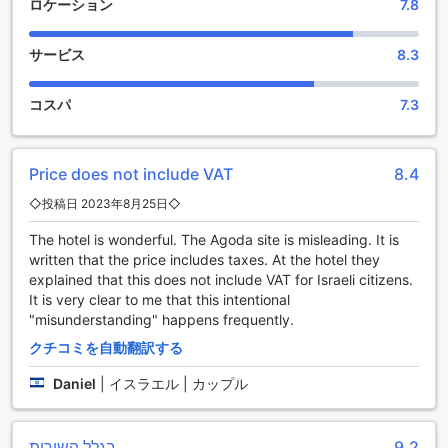
Wi-Fiが完備されており、ビジネスや観光の合間も快適にイン
ロケーション
7.8
ターネットをお楽しみいただけます。また、公共エリアでも
無料Wi-Fiが利用可能で、気軽に情報収集やコミュニケーショ
サービス
8.3
ンができます。お荷物の預かりや、毎日のハウスキーピング
サービスも提供しており、清潔で整った客室で快適にお過ご
しいただけます。さらに、ランドリーサービスやドライクリ
コスパ
7.3
ーニング、エクスプレスのチェックイン・チェックアウトサ
ービスもあり、忙しい旅行者にとって便利な設備となってい
ます。
Price does not include VAT
8.4
便利な交通施設で快適な滞在をサポート
◇投稿日 2023年8月25日◇
The hotel is wonderful. The Agoda site is misleading. It is
カーサ ブティック ホテルでは、ゲストの皆様がスムーズにナ
written that the price includes taxes. At the hotel they
ハリヤを探索できるよう、多彩な交通サービスを提供してい
explained that this does not include VAT for Israeli citizens.
ます。ツアーデスクでは現地ツアーの手配や観光情報の案内
It is very clear to me that this intentional
を行っており、効率的に観光プランを立てることができま
"misunderstanding" happens frequently.
す。また、専用のシャトルサービスやレンタカーの手配も可
能で、自由に周辺エリアを巡ることができます。さらに、駐
クチコミを自動翻訳する
車場も完備しており、車でのアクセスも便利です。チケット
サービスも利用できるため、観光や交通の手配もお任せくだ
Daniel
|
イスラエル | カップル
さい。
カーサ ブティック ホテルの快適な客室設備
בגלל השירות
9.2