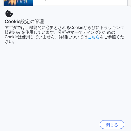
演出します。
周辺のおすすめレストラン
もっと見る
Cookie設定の管理
カーサ ブティック ホテルの周辺には、多彩なグルメスポット
全て表示
アゴダでは、機能的に必要とされるCookieならびにトラッキング
技術のみを使用しています。分析やマーケティングのための
が点在しています。地元の味を楽しめる『Sheitel』や、絶品
Cookieは使用していません。詳細については
こちら
をご参照くだ
のシーフードを堪能できる『Captain Hook』、イタリア料理
さい。
今話題の都市
の『Donatella』など、さまざまなジャンルのレストランが訪
れる人々を魅了します。また、カジュアルなバーとして人気
の『Rosti Grill Bar』や、『BK Pub』も気軽に訪れることがで
ソウル
き、ナハリヤの夜を楽しむのに最適です。ファストフードを
韓国
楽しみたいときには、『McDonald's』もすぐ近くにあり、便
利です。多彩な選択肢が揃うこれらのレストランは、滞在中
の食事をより一層充実させてくれるでしょう。
済州（チェジュ）
韓国
カーサ ブティック ホテルのお客様から高評価を獲得
カーサ ブティック ホテルは、その快適な施設と清潔さにおい
パタヤ
て特に高い評価を得ています。宿泊客からは、清掃が行き届
タイ
いており、気持ちよく滞在できると好評です。また、スタッ
フの対応も非常に親切で丁寧であり、ゲストのニーズに素早
香港
閉じる
く対応してくれる点も高く評価されています。ロケーション
香港