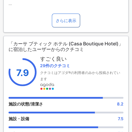
カーサ ブティック ホテルでは、多彩なエンターテインメント
施設をお楽しみいただけます。リラックスしたいときには、
さらに表示
サウナやスパで心身ともに癒されるひとときを。マッサージ
サービスも利用でき、日常の疲れを優しくほぐします。夜に
は、スタイリッシュなバーでお酒を楽しみながら、素敵な時
間を過ごすことができます。
「カーサ ブティック ホテル (Casa Boutique Hotel)」
に宿泊したユーザーからのクチコミ
カーサ ブティック ホテルの充実したスポーツ施設
すごく良い
カーサ ブティック ホテルでは、贅沢な時間を過ごしながらア
29件のクチコミ
クティブに楽しめる多彩なスポーツ施設をご用意していま
7.9
クチコミはアゴダ®の利用者のみから投稿されてい
す。屋内プールと屋外プールは、天候に左右されることなく
ます
リラックスしながら泳ぐことができ、リフレッシュに最適で
す。敷地内にはゴルフコースもあり、初心者から上級者まで
楽しめるゴルフ体験を提供しています。フィットネスセンタ
ーも完備しており、健康的な滞在をサポートします。
施設の状態/清潔さ
8.2
カーサ ブティック ホテルの便利な施設とサービス
施設・設備
7.5
カーサ ブティック ホテルでは、快適な滞在をサポートするさ
まざまな便利な施設をご用意しています。全客室には無料の