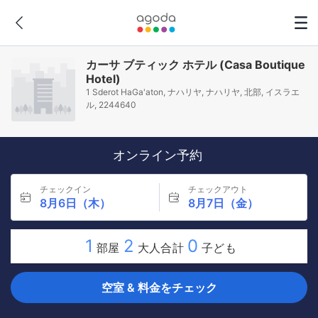
カーサ ブティック ホテル (Casa Boutique
Hotel)
1 Sderot HaGa'aton, ナハリヤ, ナハリヤ, 北部, イスラエ
ル, 2244640
オンライン予約
チェックイン
チェックアウト
8月6日（木）
8月7日（金）
1
2
0
部屋
大人合計
子ども
空室 & 料金をチェック