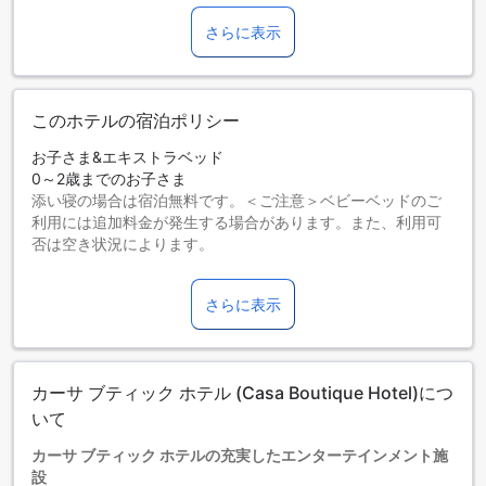
さらに表示
ヘブライ語
ロシア語
このホテルの宿泊ポリシー
お子さま&エキストラベッド
0～2歳までのお子さま
添い寝の場合は宿泊無料です。＜ご注意＞ベビーベッドのご
利用には追加料金が発生する場合があります。また、利用可
否は空き状況によります。
3～12歳までのお子さま
添い寝の場合は宿泊無料です。
さらに表示
13歳以上の宿泊者は大人とみなされます。
エキストラベッドの追加可否は、ルームタイプにより異なり
ます。各ルームタイプ欄の記載をお確かめください。ルーム
タイプの欄にエキストラベッド追加のオプションが提示され
カーサ ブティック ホテル (Casa Boutique Hotel)につ
ていない場合は、エキストラベッドの追加はできません。
【ご注意】6部屋以上をご予約の場合は、異なるご予約条件や
いて
追加料金が適用されることがありますのでご了承ください。
カーサ ブティック ホテルの充実したエンターテインメント施
設