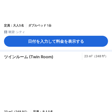
定員：大人5名
ダブルベッド 1台
眺望: シティ
日付を入力して料金を表示する
ツインルーム (Twin Room)
23 m²（248 ft²）
23 m²（248 ft²）
定員：大人5名