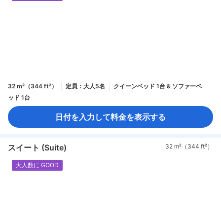
32 m²（344 ft²）
定員：大人5名
クイーンベッド 1台 & ソファーベ
ッド 1台
日付を入力して料金を表示する
スイート (Suite)
32 m²（344 ft²）
大人数に GOOD