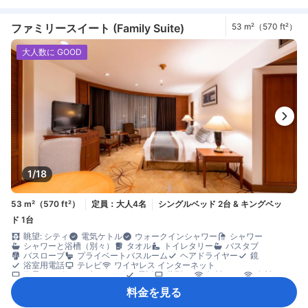
コーヒー/ティーメーカー
ミニバー
飲料水ボトル（無料）
無料ティーバッグ
冷蔵庫
カーペット
コネクティングルーム
ゴミ箱
ソファ
書斎デスク
窓側
談話エリア
ファミリースイート (Family Suite)
53 m²（570 ft²）
長めのベッド（2m以上）
木床
アイロン設備
クローゼット
衣類乾燥機
洋服掛け
ベビーベッド（要リクエスト）
大人数に GOOD
セーフティボックス（客室内）
安全/セキュリティ対策
煙感知器
1/18
53 m²（570 ft²）
定員：大人4名
シングルベッド 2台 & キングベッ
ド 1台
眺望: シティ
電気ケトル
ウォークインシャワー
シャワー
シャワーと浴槽（別々）
タオル
トイレタリー
バスタブ
バスローブ
プライベートバスルーム
ヘアドライヤー
鏡
浴室用電話
テレビ
ワイヤレス インターネット
衛星テレビ/ケーブルテレビ
電話
薄型TV
無料Wi-Fi
有料Wi-Fi
アダプター
エアコン
スリッパ
モーニングコール
リネン類
料金を見る
快眠グッズ
傘
遮光カーテン
防音設備
目覚まし時計
ケトル
コーヒー/ティーメーカー
ダイニングテーブル