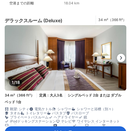
空港までの距離
18.04 km
デラックスルーム (Deluxe)
34 m²（366 ft²）
1/18
34 m²（366 ft²）
定員：大人3名
シングルベッド 2台 または ダブル
ベッド 1台
眺望: シティ
電気ケトル
シャワー
シャワーと浴槽（別々）
タオル
トイレタリー
バスタブ
バスローブ
プライベートバスルーム
ヘアドライヤー
鏡
iPodドッキングステーション
テレビ
ワイヤレス インターネット
衛星テレビ/ケーブルテレビ
室内映画
電話
薄型TV
無料Wi-Fi
有料Wi-Fi
アダプター
エアコン
スリッパ
モーニングコール