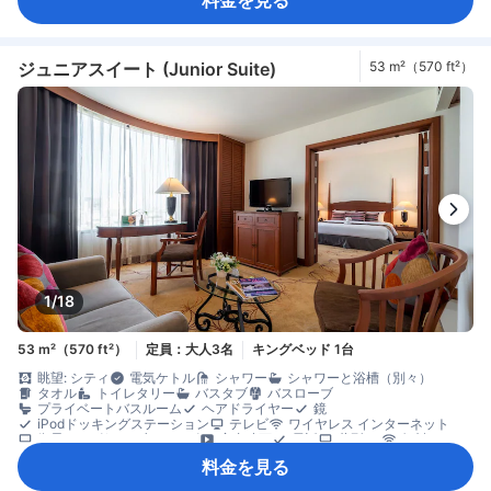
コーヒー/ティーメーカー
ミニバー
飲料水ボトル（無料）
無料インスタントコーヒー
無料ティーバッグ
冷蔵庫
カーペット
コネクティングルーム
ゴミ箱
開閉可能窓
書斎デスク
折りたたみベッド
窓側
談話エリア
長めのベッド（2m以上）
木床
アイロン設備
クローゼット
衣類乾燥機
洋服掛け
ジュニアスイート (Junior Suite)
53 m²（570 ft²）
ベビーベッド（要リクエスト）
セーフティボックス（客室内）
安全/セキュリティ対策
煙感知器
1/18
53 m²（570 ft²）
定員：大人3名
キングベッド 1台
眺望: シティ
電気ケトル
シャワー
シャワーと浴槽（別々）
タオル
トイレタリー
バスタブ
バスローブ
プライベートバスルーム
ヘアドライヤー
鏡
iPodドッキングステーション
テレビ
ワイヤレス インターネット
衛星テレビ/ケーブルテレビ
室内映画
電話
薄型TV
無料Wi-Fi
無料インターネット（LAN）
有料Wi-Fi
アダプター
エアコン
料金を見る
スリッパ
モーニングコール
リネン類
快眠グッズ
傘
遮光カーテン
新聞
防音設備
目覚まし時計
ケトル