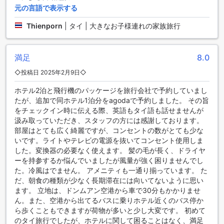
元の言語で表示する
しみながらリラックスすることができます。さらに、無料の
フィットネスセンターも利用できるので、健康的な滞在をお
Thienporn
|
タイ | 大きなお子様連れの家族旅行
楽しみいただけます。
便利な設備が充実したセンチュリー パーク ホテル【SHA
満足
8.0
Plus+認定】
◇投稿日 2025年2月9日◇
センチュリー パーク ホテル【SHA Plus+認定】は、快適な滞
在をサポートするためにさまざまな便利な設備を提供してい
ホテル2泊と飛行機のパッケージを旅行会社で予約していまし
ます。24時間ルームサービスやランドリーサービスは、ゲス
たが、追加で同ホテル1泊分をagodaで予約しました。 その旨
トがいつでも快適な滞在を楽しむことができるようにサポー
をチェックイン時に伝える際、英語もタイ語も話せませんが
トしています。また、セーフティボックスやコンシェルジュ
汲み取っていただき、スタッフの方には感謝しております。
サービスも利用でき、貴重品の安全や滞在中のさまざまなニ
部屋はとても広く綺麗ですが、コンセントの数がとても少な
ーズに応えることができます。さらに、パブリックエリアで
いです。ライトやテレビの電源を抜いてコンセント使用しま
のWi-Fiや全客室での無料Wi-Fiも提供されており、快適なイン
した。変換器の必要なく使えます。 髪の毛が長く、ドライヤ
ターネット接続を楽しむことができます。喫煙者の方のため
ーを持参するか悩んでいましたが風量が強く困りませんでし
には専用の喫煙エリアも設けられており、快適な滞在環境を
た。冷風はでません。 アメニティも一通り揃っています。 た
提供しています。ドライクリーニングや荷物預かり、毎日の
だ、朝食の種類が少なく長期滞在には向いてないように思い
ハウスキーピングなどのサービスも利用でき、快適な滞在を
ます。 立地は、ドンムアン空港から車で30分もかかりませ
サポートしています。
ん。また、空港から出てるバスに乗りホテル近くのバス停か
ら歩くこともできますが荷物が多いと少し大変です。 初めて
便利な交通施設を備えたセンチュリー パーク ホテル【SHA
のタイ旅行でしたが、ホテルに関して困ることはなく、満足