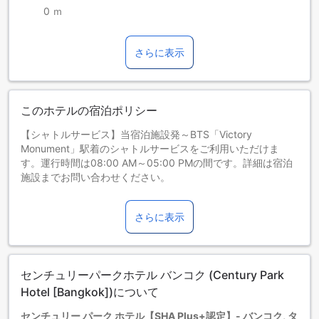
0 ｍ
さらに表示
このホテルの宿泊ポリシー
【シャトルサービス】当宿泊施設発～BTS「Victory
Monument」駅着のシャトルサービスをご利用いただけま
す。運行時間は08:00 AM～05:00 PMの間です。詳細は宿泊
施設までお問い合わせください。
お子さま&エキストラベッド
0～2歳までのお子さま
さらに表示
添い寝の場合は宿泊無料です。＜ご注意＞ベビーベッドのご
利用には追加料金が発生する場合があります。また、利用可
否は空き状況によります。
3～12歳までのお子さま
センチュリーパークホテル バンコク (Century Park
エキストラベッドをお申し込みください。
13歳以上の宿泊者は大人とみなされます。
Hotel [Bangkok])について
エキストラベッドの追加可否は、ルームタイプにより異なり
センチュリー パーク ホテル【SHA Plus+認定】- バンコク, タ