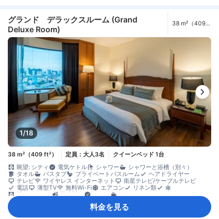
ディッシュウォッシャー
ミニバー
飲料水ボトル（無料）
無料インスタントコーヒー
無料ティーバッグ
冷蔵庫
カーペット
コネクティングルーム
ゴミ箱
ソファ
開閉可能窓
書斎デスク
グランド デラックスルーム (Grand
38 m²（409
窓側
談話エリア
長めのベッド（2m以上）
木床
アイロン設備
Deluxe Room)
ft²）
クローゼット
ドレッシングルーム
洋服掛け
ベビーベッド（要リクエスト）
セーフティボックス（客室内）
安全/セキュリティ対策
煙感知器
1/18
38 m²（409 ft²）
定員：大人3名
クイーンベッド 1台
眺望: シティ
電気ケトル
シャワー
シャワーと浴槽（別々）
タオル
バスタブ
プライベートバスルーム
ヘアドライヤー
テレビ
ワイヤレス インターネット
衛星テレビ/ケーブルテレビ
電話
薄型TV
無料Wi-Fi
エアコン
リネン類
傘
遮光カーテン
防音設備
ケトル
コーヒー/ティーメーカー
ミニバー
飲料水ボトル（無料）
無料ティーバッグ
冷蔵庫
料金を見る
書斎デスク
折りたたみベッド
窓側
長めのベッド（2m以上）
アイロン設備
クローゼット
洋服掛け