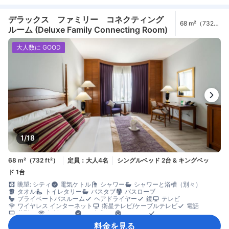
ベビーベッド（要リクエスト）
セーフティボックス（客室内）
デラックス ファミリー コネクティング
68 m²（732
ルーム (Deluxe Family Connecting Room)
ft²）
大人数に GOOD
1/18
68 m²（732 ft²）
定員：大人4名
シングルベッド 2台 & キングベッ
ド 1台
眺望: シティ
電気ケトル
シャワー
シャワーと浴槽（別々）
タオル
トイレタリー
バスタブ
バスローブ
プライベートバスルーム
ヘアドライヤー
鏡
テレビ
ワイヤレス インターネット
衛星テレビ/ケーブルテレビ
電話
薄型TV
無料Wi-Fi
アダプター
エアコン
スリッパ
モーニングコール
リネン類
快眠グッズ
傘
遮光カーテン
料金を見る
防音設備
目覚まし時計
ケトル
コーヒー/ティーメーカー