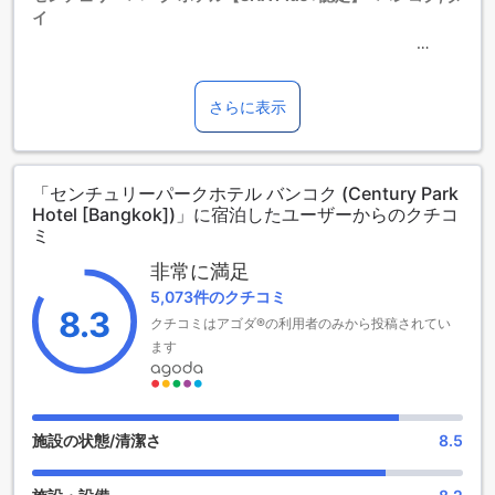
ます。各ルームタイプ欄の記載をお確かめください。ルーム
イ
タイプの欄にエキストラベッド追加のオプションが提示され
ていない場合は、エキストラベッドの追加はできません。
【ご注意】6部屋以上をご予約の場合は、異なるご予約条件や
センチュリー パーク ホテル【SHA Plus+認定】は、バンコク
追加料金が適用されることがありますのでご了承ください。
の中心に位置し、快適な滞在を提供します。この4.0スターホ
さらに表示
テルは、1996年に建設され、2012年に最後の改装が行われま
した。ホテルには380室の客室があり、快適な宿泊環境を提
供しています。チェックインは午後2時から可能であり、チェ
「センチュリーパークホテル バンコク (Century Park
ックアウトは午後12時までとなっております。また、空港ま
Hotel [Bangkok])」に宿泊したユーザーからのクチコ
での所要時間はわずか25分です。
ミ
センチュリー パーク ホテル【SHA Plus+認定】では、3歳か
ら10歳までのお子様は無料で宿泊することができます。お子
非常に満足
様連れのご家族にとっても快適な滞在が可能です。
5,073件のクチコミ
8.3
クチコミはアゴダ®の利用者のみから投稿されてい
充実したエンターテイメント施設で楽しむセンチュリー パー
ます
ク ホテル【SHA Plus+認定】
センチュリー パーク ホテル【SHA Plus+認定】は、バンコク
の中心部に位置し、充実したエンターテイメント施設を提供
しています。ホテル内にはショップやバー、ナイトクラブ、
施設の状態/清潔さ
8.5
サウナ、庭園、ギフト/お土産ショップがあります。
ホテル内のショップでは、最新のファッションやアクセサリ