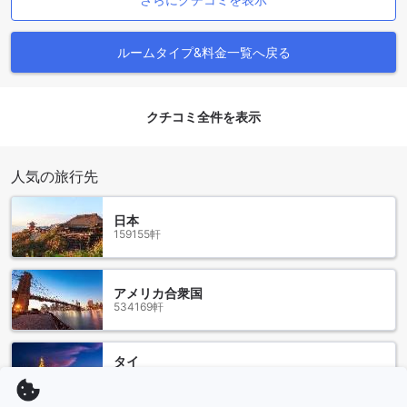
ができ、日常のハウスキーピングによって常に清潔な環境を
保つことができます。センチュリー パーク ホテルは、お客様
の食事体験を最高のものにするために、幅広いダイニングオ
ルームタイプ&料金一覧へ戻る
プションを提供しています。
センチュリーパークホテル バンコクの多彩な客室タイプ
クチコミ全件を表示
センチュリーパークホテル バンコクでは、さまざまなニーズ
に応える多彩な客室タイプをご用意しています。快適な滞在
人気の旅行先
をお約束するスーペリアツインルームは、広々とした34平方
メートルの空間にシングルベッド2台を配し、ゆったりとおく
つろぎいただけます。デラックスルームは、シングルまたは
日本
ダブルベッドの選択肢があり、同じく34平方メートルの広さ
159155軒
で快適さを追求しています。ジュニアスイートは、53平方メ
ートルの広さにキングベッドを備え、より贅沢な空間をお楽
しみいただけます。ファミリーやグループには、53平方メー
アメリカ合衆国
トルのファミリースイートや、110平方メートルの標準スイー
534169軒
ト3ベッドルームがおすすめです。スカイビューキングルーム
やグランドデラックストリプルも、多彩な選択肢としてご用
意しています。
タイ
130409軒
プラトゥーナムの魅力満載！バンコクのショッピングパラダ