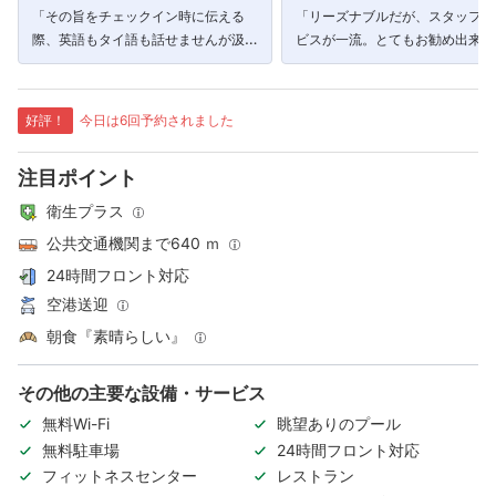
「その旨をチェックイン時に伝える
「リーズナブルだが、スタッフの
際、英語もタイ語も話せませんが汲み
ビスが一流。とてもお勧め出来る
取っていただき、スタッフの方には感
謝しております。」
好評！
今日は6回予約されました
注目ポイント
衛生プラス
公共交通機関まで640 ｍ
24時間フロント対応
空港送迎
朝食『素晴らしい』
その他の主要な設備・サービス
無料Wi-Fi
眺望ありのプール
無料駐車場
24時間フロント対応
フィットネスセンター
レストラン