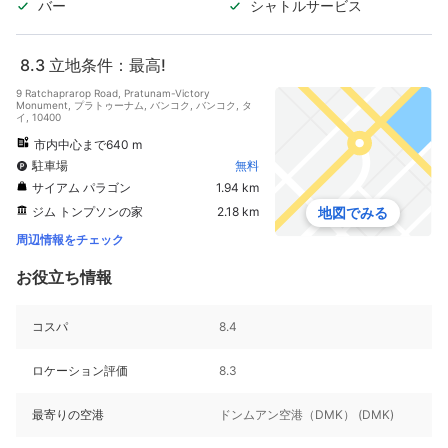
バー
シャトルサービス
8.3
立地条件：最高!
9 Ratchaprarop Road, Pratunam-Victory
Monument, プラトゥーナム, バンコク, バンコク, タ
イ, 10400
市内中心まで640 m
駐車場
無料
サイアム パラゴン
1.94 km
ジム トンプソンの家
2.18 km
地図でみる
周辺情報をチェック
お役立ち情報
コスパ
8.4
ロケーション評価
8.3
最寄りの空港
ドンムアン空港（DMK） (DMK)