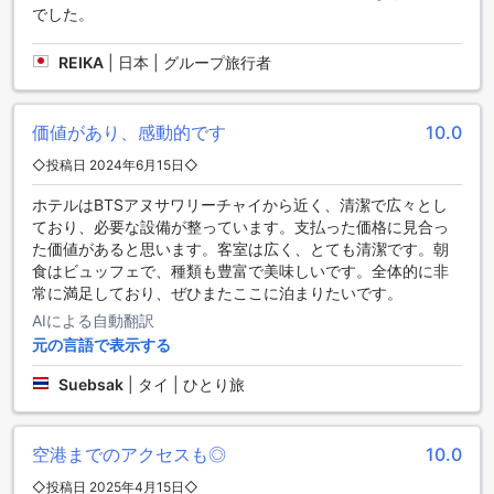
Plus+認定】
でした。
センチュリー パーク ホテル【SHA Plus+認定】は、便利な交
REIKA
|
日本 | グループ旅行者
通施設を提供しています。まず、ホテルでは様々なツアーを
手配することができます。観光名所へのアクセスを簡単にす
るため、ホテルのスタッフが親切にツアーの手配をサポート
価値があり、感動的です
10.0
します。
◇投稿日 2024年6月15日◇
また、ホテルには無料の駐車場もありますので、お車でお越
しのお客様も安心です。駐車場は敷地内にあり、料金もかか
ホテルはBTSアヌサワリーチャイから近く、清潔で広々とし
りませんので、快適にお車をご利用いただけます。
ており、必要な設備が整っています。支払った価格に見合っ
さらに、ホテルではシャトルサービスやタクシーサービスも
た価値があると思います。客室は広く、とても清潔です。朝
提供しています。観光地やショッピングエリアへの移動が簡
食はビュッフェで、種類も豊富で美味しいです。全体的に非
単になりますので、快適な滞在をお楽しみいただけます。
常に満足しており、ぜひまたここに泊まりたいです。
また、チケットサービスもありますので、ホテルで観光名所
AIによる自動翻訳
のチケットを手配することができます。長い待ち時間を避け
ることができるため、時間を有効に活用することができま
元の言語で表示する
す。
Suebsak
|
タイ | ひとり旅
センチュリー パーク ホテル【SHA Plus+認定】は、充実した
交通施設を提供し、お客様の快適な滞在をサポートします。
空港までのアクセスも◎
10.0
快適な滞在を提供するセンチュリー パーク ホテルの客室設備
◇投稿日 2025年4月15日◇