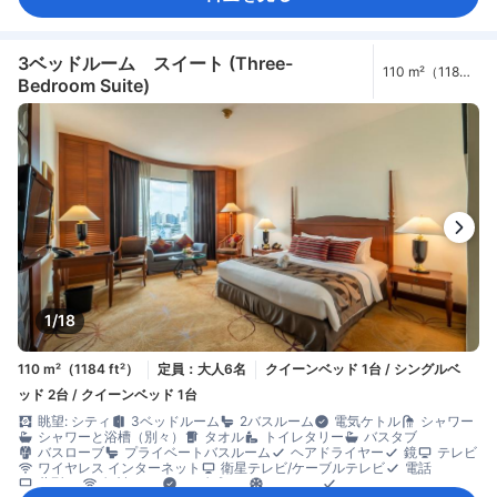
ディッシュウォッシャー
ミニバー
飲料水ボトル（無料）
無料ティーバッグ
冷蔵庫
ゴミ箱
書斎デスク
折りたたみベッド
窓側
長めのベッド（2m以上）
木床
アイロン設備
クローゼット
洋服掛け
ベビーベッド（要リクエスト）
3ベッドルーム スイート (Three-
110 m²（1184
セーフティボックス（客室内）
安全/セキュリティ対策
煙感知器
Bedroom Suite)
ft²）
禁煙
1/18
110 m²（1184 ft²）
定員：大人6名
クイーンベッド 1台 / シングルベ
ッド 2台 / クイーンベッド 1台
眺望: シティ
3ベッドルーム
2バスルーム
電気ケトル
シャワー
シャワーと浴槽（別々）
タオル
トイレタリー
バスタブ
バスローブ
プライベートバスルーム
ヘアドライヤー
鏡
テレビ
ワイヤレス インターネット
衛星テレビ/ケーブルテレビ
電話
薄型TV
無料Wi-Fi
アダプター
エアコン
スリッパ