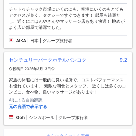
センチュリー パーク ホテル【SHA Plus+認定】は、バンコク
で快適な滞在をお約束します。ホテルの客室は、さまざまな
チャトゥチャック市場にいくのにも、空港にいくのもとても
設備を提供しており、お客様の快適さを最優先に考えていま
アクセスが良く、タクシーですぐつきます！ 部屋も綺麗だ
す。まず、エアコンが完備されており、バンコクの暑い気候
し、近くにごはんやさんやマッサージ店もあり快適！ 眺めが
でも快適に過ごすことができます。また、お部屋にはバスロ
よく広い部屋で清潔でした。
ーブも備えられており、リラックスした時間を過ごすことが
できます。さらに、毎日の新聞が提供されており、最新のニ
AIKA
|
日本 | グループ旅行者
ュースや情報にアクセスすることができます。ヘアドライヤ
ーやテレビも完備されており、快適な滞在をお楽しみいただ
けます。お部屋にはミニバーもあり、お好きな飲み物を手軽
センチュリーパークホテルバンコク
9.2
に楽しむことができます。さらに、衛星/ケーブルテレビや冷
蔵庫も完備されており、さまざまなエンターテイメントや飲
◇投稿日 2026年3月13日◇
み物の提供も充実しています。
家族の休暇には一般的に良い場所で、コストパフォーマンス
も優れています。 素敵な朝食とスタッフ。 近くには多くのコ
センチュリー パーク ホテル【SHA Plus+認定】のダイニング
ンビニ、食べ物、良いマッサージがあります！
施設
AIによる自動翻訳
センチュリー パーク ホテル【SHA Plus+認定】は、バンコク
元の言語で表示する
にある素晴らしいダイニング施設を提供しています。このホ
テルでは、24時間ルームサービス、コーヒーショップ、レス
Goh
|
シンガポール | グループ旅行者
トラン、そしてルームサービスが利用できます。朝食ブッフ
ェも毎日提供され、豊富なメニューからお好みの料理を選ぶ
ことができます。ゲストは快適な客室での食事を楽しむこと
さらにクチコミを表示