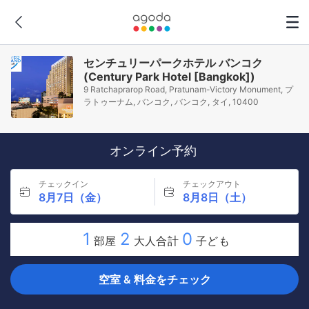
センチュリーパークホテル バンコク
(Century Park Hotel [Bangkok])
9 Ratchaprarop Road, Pratunam-Victory Monument, プ
ラトゥーナム, バンコク, バンコク, タイ, 10400
オンライン予約
チェックイン
チェックアウト
8月7日（金）
8月8日（土）
1
2
0
部屋
大人合計
子ども
空室 & 料金をチェック