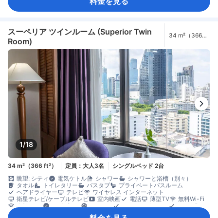
料金を見る
コーヒー/ティーメーカー
ミニバー
飲料水ボトル（無料）
無料インスタントコーヒー
無料ティーバッグ
冷蔵庫
カーペット
コネクティングルーム
ゴミ箱
ソファ
開閉可能窓
書斎デスク
折りたたみベッド
窓側
談話エリア
長めのベッド（2m以上）
木床
アイロン設備
クローゼット
衣類乾燥機
洋服掛け
スーペリア ツインルーム (Superior Twin
34 m²（366
ベビーベッド（要リクエスト）
セーフティボックス（客室内）
Room)
ft²）
安全/セキュリティ対策
煙感知器
禁煙
1/18
34 m²（366 ft²）
定員：大人3名
シングルベッド 2台
眺望: シティ
電気ケトル
シャワー
シャワーと浴槽（別々）
タオル
トイレタリー
バスタブ
プライベートバスルーム
ヘアドライヤー
テレビ
ワイヤレス インターネット
衛星テレビ/ケーブルテレビ
室内映画
電話
薄型TV
無料Wi-Fi
有料Wi-Fi
アダプター
エアコン
モーニングコール
リネン類
快眠グッズ
傘
遮光カーテン
防音設備
目覚まし時計
ケトル
料金を見る