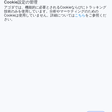
Cookie設定の管理
イス
香港
アゴダでは、機能的に必要とされるCookieならびにトラッキング
2688軒
技術のみを使用しています。分析やマーケティングのための
プラトゥーナムは、バンコクで最も人気のあるショッピング
Cookieは使用していません。詳細については
こちら
をご参照くだ
エリアの一つです。この地域は、数多くのショッピングモー
さい。
ル、デパート、ストリートマーケットが集まり、一年中賑わ
シンガポール
っています。センチュリー パーク ホテル【SHA Plus+認定】
1501軒
は、プラトゥーナムからわずか数分の距離に位置し、お客様
に便利な滞在を提供します。
プラトゥーナムでは、ファッション、アクセサリー、化粧
もっと見る
品、電化製品など、さまざまな商品が手に入ります。特に、
プラトゥーナム・マーケットは、おしゃれな衣料品やアクセ
全て表示
サリーをお求めの方におすすめです。また、近くにはプラチ
ナム・ファッションモールやセントラルワールドなどの大型
ショッピングモールもあり、一日中ショッピングを楽しむこ
今話題の都市
とができます。
さらに、プラトゥーナム周辺には美味しい飲食店や屋台もた
シンガポール
くさんあります。タイ料理、中華料理、日本料理など、さま
シンガポール
ざまな料理を楽しむことができます。また、夜になると、ナ
イトマーケットが開催され、美味しいストリートフードやお
土産品を購入することができます。バンコクでの滞在中に
ジョグジャカルタ
は、ぜひプラトゥーナムを訪れ、ショッピングやグルメを楽
インドネシア
しんでください。