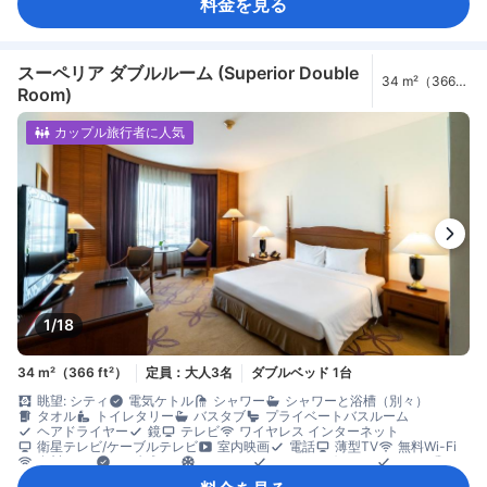
料金を見る
快眠グッズ
傘
遮光カーテン
防音設備
目覚まし時計
ケトル
コーヒー/ティーメーカー
ディッシュウォッシャー
ミニバー
飲料水ボトル（無料）
無料インスタントコーヒー
無料ティーバッグ
冷蔵庫
清掃（毎日）
カーペット
コネクティングルーム
ゴミ箱
ソファ
書斎デスク
折りたたみベッド
窓側
談話エリア
スーペリア ダブルルーム (Superior Double
34 m²（366
長めのベッド（2m以上）
木床
アイロン設備
クローゼット
Room)
ft²）
ドレッシングルーム
洋服掛け
ベビーベッド（要リクエスト）
外廊下
セーフティボックス（客室内）
安全/セキュリティ対策
煙感知器
カップル旅行者に人気
1/18
34 m²（366 ft²）
定員：大人3名
ダブルベッド 1台
眺望: シティ
電気ケトル
シャワー
シャワーと浴槽（別々）
タオル
トイレタリー
バスタブ
プライベートバスルーム
ヘアドライヤー
鏡
テレビ
ワイヤレス インターネット
衛星テレビ/ケーブルテレビ
室内映画
電話
薄型TV
無料Wi-Fi
有料Wi-Fi
アダプター
エアコン
モーニングコール
リネン類
快眠グッズ
傘
遮光カーテン
防音設備
目覚まし時計
ケトル