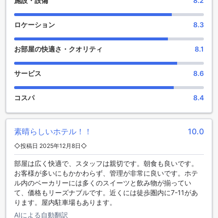
施設・設備
8.2
ー、化粧品などを購入することができます。また、バーでは
バラエティ豊かなカクテルや地元のビールを楽しむことがで
きます。ナイトクラブでは、最新の音楽とダンスフロアで踊
ロケーション
8.3
りながら、楽しい夜を過ごすことができます。
さらに、ホテル内には広々としたサウナがあり、リラックス
お部屋の快適さ・クオリティ
8.1
した時間を過ごすことができます。庭園では、美しい景色を
眺めながら散歩を楽しむことができます。また、ギフト/お土
産ショップでは、バンコクのお土産や特産品を手に入れるこ
サービス
8.6
とができます。
センチュリー パーク ホテル【SHA Plus+認定】では、充実し
コスパ
8.4
たエンターテイメント施設を通じて、快適で楽しい滞在を提
供しています。
充実したスポーツ施設でアクティブな滞在を満喫
素晴らしいホテル！！
10.0
◇投稿日 2025年12月8日◇
センチュリー パーク ホテル【SHA Plus+認定】は、充実した
スポーツ施設を提供しており、アクティブな滞在を満喫する
部屋は広く快適で、スタッフは親切です。朝食も良いです。
ことができます。室内プールでは、心地よい温度の水中でリ
お客様が多いにもかかわらず、管理が非常に良いです。ホテ
ラックスしながら泳ぐことができます。フィットネスセンタ
ル内のベーカリーには多くのスイーツと飲み物が揃ってい
ーでは、最新のトレーニング機器を備えたスペースで、自分
て、価格もリーズナブルです。近くには徒歩圏内に7-11があ
のペースでエクササイズを楽しむことができます。屋外プー
ります。屋内駐車場もあります。
ルでは、開放感あふれる空間での水泳や日光浴を楽しむこと
AIによる自動翻訳
ができます。プールサイドバーでは、美味しいドリンクを楽