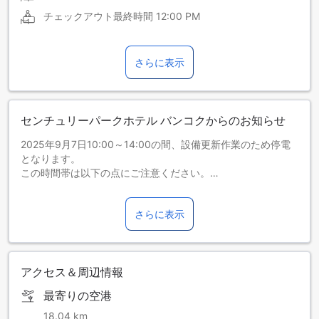
チェックアウト最終時間
12:00 PM
さらに表示
センチュリーパークホテル バンコクからのお知らせ
2025年9月7日10:00～14:00の間、設備更新作業のため停電
となります。
この時間帯は以下の点にご注意ください。
・全館：照明および電源がご利用いただけません。
・非常灯：お客様の安全のため、ロビー、エレベーター、レ
さらに表示
ストラン、客室階の廊下など共用エリアでは非常灯が点灯し
ます。
・客室：全客室で空調、温水、電気のご利用ができなくなり
ます。
アクセス＆周辺情報
ご不便をおかけするため、停電中はロビーにて無料の冷たい
お飲み物と軽食をご用意いたします。また、10:00～14:00の
最寄りの空港
間、BTSスカイトレインへの無料シャトルサービスも増便い
たします。
18.04 km