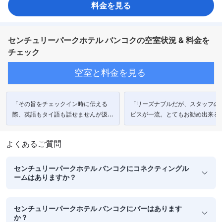
料金を見る
目覚まし時計
コーヒー/ティーメーカー
ダイニングテーブル
ミニバー
飲料水ボトル（無料）
冷蔵庫
カーペット
コネクティングルーム
ゴミ箱
リビングルーム
書斎デスク
折りたたみベッド
窓側
アイロン設備
クローゼット
ドレッシングルーム
洋服掛け
ベビーベッド（要リクエスト）
センチュリーパークホテル バンコクの空室状況 & 料金を
セーフティボックス（客室内）
安全/セキュリティ対策
煙感知器
禁煙
チェック
空室と料金を見る
「その旨をチェックイン時に伝える
「リーズナブルだが、スタッフの
際、英語もタイ語も話せませんが汲み
ビスが一流。とてもお勧め出来る
取っていただき、スタッフの方には感
謝しております。」
よくあるご質問
センチュリーパークホテル バンコクにコネクティングル
ームはありますか？
センチュリーパークホテル バンコクにバーはあります
か？