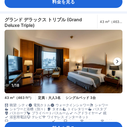
料金を見る
リネン類
快眠グッズ
傘
遮光カーテン
防音設備
目覚まし時計
ケトル
コーヒー/ティーメーカー
ディッシュウォッシャー
ミニバー
飲料水ボトル（無料）
無料インスタントコーヒー
無料ティーバッグ
冷蔵庫
清掃（毎日）
カーペット
コネクティングルーム
ゴミ箱
グランド デラックス トリプル (Grand
43 m²（463
書斎デスク
折りたたみベッド
窓側
談話エリア
Deluxe Triple)
ft²）
長めのベッド（2m以上）
木床
アイロン設備
クローゼット
洋服掛け
ベビーベッド（要リクエスト）
セーフティボックス（客室内）
安全/セキュリティ対策
煙感知器
1/18
43 m²（463 ft²）
定員：大人3名
シングルベッド 3台
眺望: シティ
電気ケトル
ウォークインシャワー
シャワー
シャワーと浴槽（別々）
タオル
トイレタリー
バスタブ
バスローブ
プライベートバスルーム
ヘアドライヤー
鏡
浴室用電話
テレビ
ワイヤレス インターネット
衛星テレビ/ケーブルテレビ
電話
薄型TV
無料Wi-Fi
有料Wi-Fi
アダプター
エアコン
スリッパ
モーニングコール
リネン類