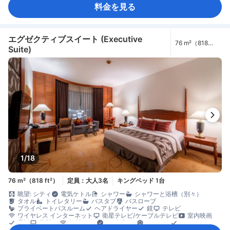
モーニングコール
リネン類
快眠グッズ
傘
遮光カーテン
料金を見る
防音設備
目覚まし時計
ケトル
コーヒー/ティーメーカー
ミニバー
飲料水ボトル（無料）
無料ティーバッグ
冷蔵庫
ゴミ箱
ソファ
書斎デスク
専用ダイニングルーム
窓側
長めのベッド（2m以上）
木床
アイロン設備
クローゼット
ドレッシングルーム
洋服掛け
ベビーベッド（要リクエスト）
エグゼクティブスイート (Executive
76 m²（818
セーフティボックス（客室内）
安全/セキュリティ対策
煙感知器
Suite)
ft²）
禁煙
1/18
76 m²（818 ft²）
定員：大人3名
キングベッド 1台
眺望: シティ
電気ケトル
シャワー
シャワーと浴槽（別々）
タオル
トイレタリー
バスタブ
バスローブ
プライベートバスルーム
ヘアドライヤー
鏡
テレビ
ワイヤレス インターネット
衛星テレビ/ケーブルテレビ
室内映画
電話
薄型TV
無料Wi-Fi
アダプター
エアコン
スリッパ
モーニングコール
リネン類
快眠グッズ
遮光カーテン
防音設備