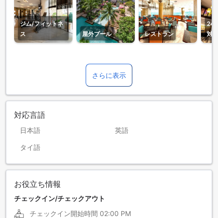
ジム/フィットネ
24
ス
屋外プール
レストラン
対
さらに表示
対応言語
日本語
英語
タイ語
お役立ち情報
チェックイン/チェックアウト
チェックイン開始時間
02:00 PM