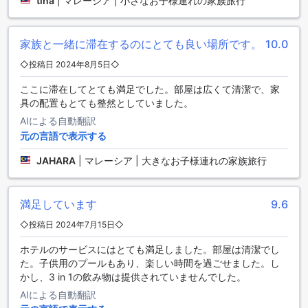
tina
|
マレーシア | 小さなお子様連れの家族旅行
Chan's Smart Living Innのダイニング体験
家族と一緒に滞在するのにとても良い場所です。
10.0
また、当ホテルにはバーベキュー施設も完備されており、ア
ウトドアでの食事を楽しむことができます。炭火でじっくり
◇投稿日 2024年8月5日◇
と焼き上げるお肉や野菜は格別の味わい。夜空の下でのバー
ベキューは、旅の思い出に残る特別な体験となるでしょう。
ここに滞在してとても満足でした。部屋は広くて清潔で、家
家族やグループでの楽しいひとときをお約束します。
具の配置もとても整然としていました。
AIによる自動翻訳
センポルナの快適な宿泊体験を提供する多彩な客室タイプ
元の言語で表示する
これらの客室をAgodaで予約することで、最高の価格を手に
JAHARA
|
マレーシア | 大きなお子様連れの家族旅行
入れることができ、面倒な手続きなしにスムーズに予約が完
了します。シンプルで安心な予約体験を通じて、センポルナ
での滞在をより快適で思い出深いものにしてください。
満足しています
9.6
便利なアクセス！センポルナ空港の魅力
◇投稿日 2024年7月15日◇
ホテルのサービスにはとても満足しました。部屋は清潔でし
また、空港周辺には多彩な飲食店やショッピングモールも点
た。子供用のプールもあり、楽しい時間を過ごせました。し
在しており、フライト前後の時間を快適に過ごすことができ
かし、3 in 1の飲み物は提供されていませんでした。
ます。地元の特産品やお土産を購入できるショップもあり、
マレーシアの文化や風味を満喫できる絶好のスポットです。
AIによる自動翻訳
センポルナ空港は、旅行者にとって便利さと快適さを兼ね備