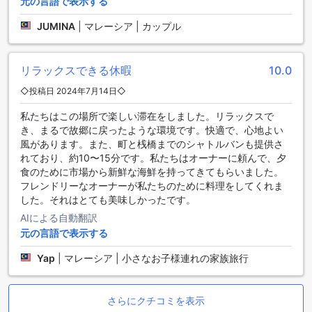
元の言語で表示する
えた重要な交通の要所です。
JUMINA
|
マレーシア | カップル
空港からセンポルナの快適な宿泊先までのアクセスガイド
センポルナへお越しの際、最寄りの空港はクアラルンプール
リラックスできる休暇
10.0
国際空港（KLIA）とクアラルンプール国際空港第2ターミナル
◇投稿日 2024年7月14日◇
（KLIA2）です。空港からセンポルナの中心部へは、エアポー
トシャトルバスやタクシーがおすすめです。エアポートシャ
私たちはこの場所で楽しい滞在をしました。リラックスで
トルバスは定期的に運行されており、所要時間は約1時間で
き、まるで故郷に戻ったような環境です。快適で、心地よい
す。快適な車内でリラックスしながら、景色を楽しむことも
風があります。また、町と桟橋までのシャトルバンも提供さ
できます。タクシーを利用すれば、所要時間は約45分で、直
れており、約10〜15分です。私たちはオーナーに頼んで、夕
接宿泊先の「Chan's Smart Living Inn」へと向かうことがで
食のために市場から新鮮な海鮮を持ってきてもらいました。
きます。
フレンドリーなオーナーが私たちのために料理をしてくれま
した。それはとても美味しかったです。
シパダン島の絶景と自然の宝庫
AIによる自動翻訳
元の言語で表示する
チャンズ・スマートリビングインは、世界的に有名なシパダ
ン島からわずかの距離に位置しており、自然愛好家やダイバ
Yap
|
マレーシア | 小さなお子様連れの家族旅行
ーにとって理想的なロケーションです。シパダン島は、その
透き通った青い海と豊かなサンゴ礁、色とりどりの熱帯魚が
織りなす絶景で知られており、訪れる人々に忘れられない海
さらにクチコミを表示
の冒険を提供します。ダイビングやシュノーケリングを楽し