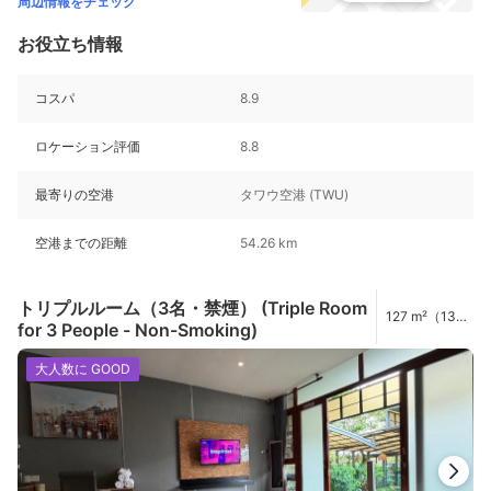
周辺情報をチェック
お役立ち情報
コスパ
8.9
ロケーション評価
8.8
最寄りの空港
タワウ空港 (TWU)
空港までの距離
54.26 km
トリプルルーム（3名・禁煙） (Triple Room
127 m²（1367
for 3 People - Non-Smoking)
ft²）
大人数に GOOD