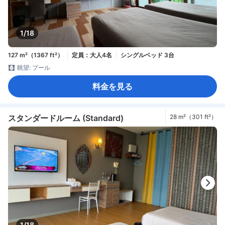
1/18
127 m²（1367 ft²）
定員：大人4名
シングルベッド 3台
眺望: プール
料金を見る
スタンダードルーム (Standard)
28 m²（301 ft²）
1/18