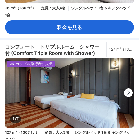
26 m²（280 ft²）
定員：大人4名
シングルベッド 1台 & キングベッド
1台
料金を見る
コンフォート トリプルルーム シャワー
127 m²（1367
付 (Comfort Triple Room with Shower)
ft²）
カップル旅行者に人気
1/7
127 m²（1367 ft²）
定員：大人3名
シングルベッド 1台 & キングベッ