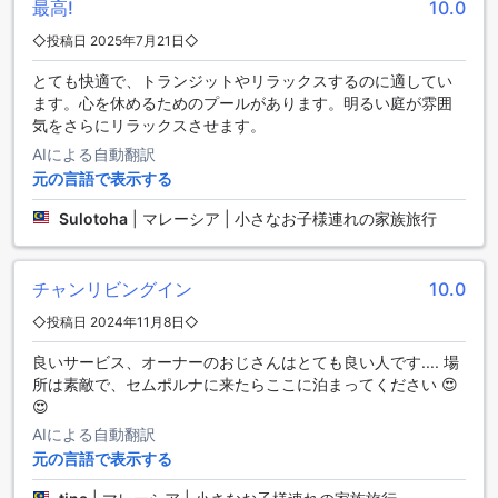
最高!
10.0
便利な交通アクセスで快適な滞在をサポート
◇投稿日 2025年7月21日◇
Chan's Smart Living Innは、ゲストの快適な滞在をサポート
とても快適で、トランジットやリラックスするのに適してい
するために、車のレンタルサービスを提供しています。これ
ます。心を休めるためのプールがあります。明るい庭が雰囲
により、自由自在に周辺の観光スポットやビジネスエリアを
気をさらにリラックスさせます。
訪れることができ、マレーシアの魅力を存分に楽しめます。
また、必要に応じてタクシーサービスも利用可能で、空港や
AIによる自動翻訳
市内の主要な目的地へスムーズに移動できます。これらの交
元の言語で表示する
通手段は、便利さと快適さを兼ね備えており、ゲストの移動
時間を最小限に抑え、滞在中のストレスを軽減します。
Sulotoha
|
マレーシア | 小さなお子様連れの家族旅行
快適な滞在をサポートする充実の客室設備
チャンリビングイン
10.0
Chan's Smart Living Innの客室は、快適さと便利さを追求し
◇投稿日 2024年11月8日◇
た充実の設備を誇ります。エアコン完備で、暑い日でも快適
な室内環境を保つことができ、バルコニーやテラスからは心
良いサービス、オーナーのおじさんはとても良い人です.... 場
安らぐ景色をお楽しみいただけます。衛生面も重視し、シャ
所は素敵で、セムポルナに来たらここに泊まってください 😍
ンプーやボディソープなどのアメニティや、無料のミネラル
😍
ウォーターを備えています。暗幕カーテンにより、良質な睡
AIによる自動翻訳
眠を確保でき、無料のインスタントコーヒーやリネン類も常
元の言語で表示する
備されているため、滞在中のリラックスタイムも充実してい
ます。