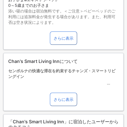
0～5歳までのお子さま
添い寝の場合は宿泊無料です。＜ご注意＞ベビーベッドのご
利用には追加料金が発生する場合があります。また、利用可
否は空き状況によります。
6～13歳までのお子さま
添い寝の場合は宿泊無料です。
さらに表示
14歳以上の宿泊者は大人とみなされます。
エキストラベッドの追加可否は、ルームタイプにより異なり
ます。各ルームタイプ欄の記載をお確かめください。ルーム
タイプの欄にエキストラベッド追加のオプションが提示され
Chan's Smart Living Innについて
ていない場合は、エキストラベッドの追加はできません。
【ご注意】6部屋以上をご予約の場合は、異なるご予約条件や
センポルナの快適な滞在を約束するチャンズ・スマートリビ
追加料金が適用されることがありますのでご了承ください。
ングイン
チャンズ・スマートリビングインは、2019年に開業したモダ
ンで快適なホテルです。全18室の客室は、現代的なデザイン
と快適さを兼ね備え、長期滞在から短期旅行まで幅広く対応
さらに表示
しています。お客様がリラックスできる空間を提供し、心地
よい滞在をお約束します。
チェックインは午後2時から可能で、チェックアウトは午前11
「Chan's Smart Living Inn」に宿泊したユーザーから
時までとなっており、柔軟なスケジュールでお過ごしいただ