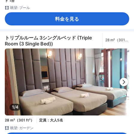
ド 1台
眺望: プール
料金を見る
トリプルルーム 3シングルベッド (Triple
28 m²（301
Room (3 Single Bed))
ft²）
1/4
28 m²（301 ft²）
定員：大人5名
眺望: ガーデン