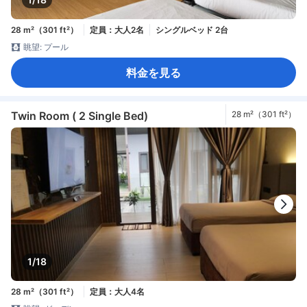
28 m²（301 ft²）
定員：大人2名
シングルベッド 2台
眺望: プール
料金を見る
Twin Room ( 2 Single Bed)
28 m²（301 ft²）
1/18
28 m²（301 ft²）
定員：大人4名