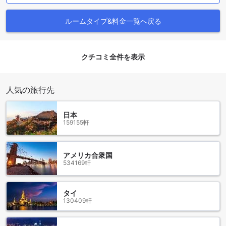
むのに最適なスポットとして、多くの旅行者が訪れていま
す。
ルームタイプ&料金一覧へ戻る
周辺のレストラン情報
Chan's Smart Living Innの周辺には、多彩なレストランが点
クチコミ全件を表示
在しており、地元の味から国際的な料理まで幅広く楽しめま
す。新鮮なシーフードを堪能できるSutera Seafood
Restaurantや、地元の伝統的な味を楽しめるGhazal
人気の旅行先
Kitchen、そして多彩なカレー料理が評判のPenang Curry
Houseなど、食通にはたまらない選択肢が揃っています。ま
日本
た、手軽にハンバーガーを楽しめるBurger MK.Diinや、地元
159155軒
の名物料理を提供するMJ Nasi Payau、そして新鮮な寿司を
味わえるSushi Sempornaも近くにあります。さらに、Anjung
Paghalian Myra CafeやD' SAYANG CAFE、Melanu Cafe'、
アメリカ合衆国
Boboi Fried Chickenなど、カフェやファストフード店も充実
534169軒
しており、滞在中の食事に困ることはありません。
センポルナの宿泊費用を比較：Chan's Smart Living Innの魅
タイ
力的な価格設定
130409軒
センポルナでの平均的なホテルの料金は、1泊あたり約101ド