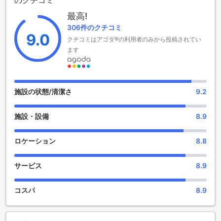
のクチコミ
けます。特にご家族連れには嬉しいポイントとして、6歳から
13歳までのお子様は無料でご宿泊いただけます。家族みんな
最高!
で安心して滞在できる理想的な宿泊先です。
306件のクチコミ
9.0
クチコミはアゴダ®の利用者のみから投稿されてい
アクティブなひとときを楽しめるスポーツ施設
ます
Chan's Smart Living Innでは、リラックスしながらもアクテ
ィブに過ごせる素晴らしいスポーツ施設をご用意していま
す。屋外プールは広々とした空間で、日光浴や泳ぎを楽しむ
のに最適です。温かい陽射しの下でのんびりと泳ぎながら、
施設の状態/清潔さ
9.2
心身ともにリフレッシュできます。
施設・設備
8.9
便利な施設で快適な滞在をサポート
チャンズ・スマートリビングインでは、ゲストの皆様に快適
ロケーション
8.8
で便利な滞在を提供するために、コンシェルジュサービスを
完備しています。観光情報やレストランの予約など、さまざ
サービス
8.9
まなリクエストに迅速に対応し、旅のサポートをいたしま
す。さらに、館内には暖炉も設置されており、寒い季節には
温かみのある雰囲気の中でリラックスした時間をお過ごしい
コスパ
8.9
ただけます。これらの施設は、居心地の良さと便利さを追求
した当ホテルならではの魅力です。