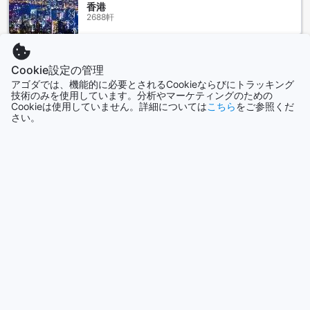
ルから150ドルとやや高めです。これに対して、Chan's
香港
Smart Living Innは、1泊あたりわずか76ドルから100ドルの
2688軒
範囲で宿泊できるため、非常にコストパフォーマンスに優れ
ています。リーズナブルな価格ながらも快適な滞在を提供
し、旅行者にとって魅力的な選択肢となっています。
シンガポール
Cookie設定の管理
1501軒
アゴダでは、機能的に必要とされるCookieならびにトラッキング
Chan's Smart Living Innの高評価と快適な滞在体験
技術のみを使用しています。分析やマーケティングのための
Cookieは使用していません。詳細については
こちら
をご参照くだ
Chan's Smart Living Innは、その優れた総合評価9.0を誇り、
もっと見る
さい。
ゲストから高い満足度を得ています。特に、清潔さに関して
は9.3と非常に高い評価を受けており、清潔で快適な環境を提
全て表示
供しています。施設の充実度も9.0と評価されており、快適な
滞在をサポートする設備が整っています。さらに、コストパ
フォーマンスにおいても9.0と高く、リーズナブルな価格で質
今話題の都市
の高いサービスを享受できます。ロケーションも8.9と便利な
場所に位置し、観光やビジネスの拠点として最適です。スタ
セブ
ッフの対応も非常に良く、ゲスト一人ひとりへの丁寧なサポ
フィリピン
ートが評価されています。これらの高評価が示す通り、
Chan's Smart Living Innは、快適さとサービスの質を兼ね備
えた理想的な宿泊先です。
香港
香港