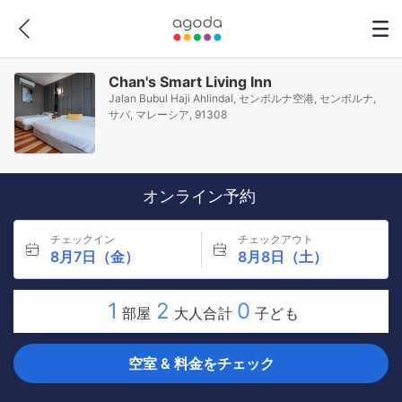
Chan's Smart Living Inn
Jalan Bubul Haji Ahlindal, センポルナ空港, センポルナ,
サバ, マレーシア, 91308
オンライン予約
チェックイン
チェックアウト
8月7日（金）
8月8日（土）
1
2
0
部屋
大人合計
子ども
空室 & 料金をチェック