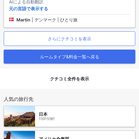
AIによる自動翻訳
元の言語で表示する
シャトー ドゥ バンコクのお部屋の選択肢
Martin
|
デンマーク | ひとり旅
シャトー ドゥ バンコクでは、さまざまなお部屋の選択肢があ
ります。1ベッドルームエグゼクティブは広さ84平方メートル
で、キングベッドが備わっています。1ベッドルームスーペリ
さらにクチコミを表示
アは広さ56平方メートルで、キングベッドが備わっていま
す。2ベッドルームエグゼクティブは広さ105平方メートル
で、シングルベッド2台またはキングベッドが備わっていま
ルームタイプ&料金一覧へ戻る
す。2ベッドルームスーペリアスイートは広さ90平方メートル
です。スタジオエグゼクティブは広さ45平方メートルで、キ
ングベッドが備わっています。スタジオスーペリアは広さ33
平方メートルで、キングベッドが備わっています。Agodaで
クチコミ全件を表示
これらのお部屋を予約することで、最高の価格と簡単で手間
のかからない体験を提供します。
人気の旅行先
スクンビットエリアでの贅沢な滞在
日本
バンコクのスクンビットエリアは、都会の喧騒から離れてリ
159155軒
ラックスした滞在を楽しむには最適な場所です。シャトー ド
ゥ バンコクは、このエリアの中心に位置し、豪華な滞在をお
約束します。ホテルから徒歩圏内には、高級ブティック、レ
アメリカ合衆国