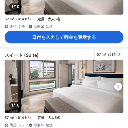
1/10
57 m²（614 ft²）
定員：大人5名
眺望: シティ
窓側
禁煙
日付を入力して料金を表示する
スイート (Suite)
57 m²（614 ft²）
1/10
57 m²（614 ft²）
定員：大人5名
眺望: シティ
窓側
禁煙