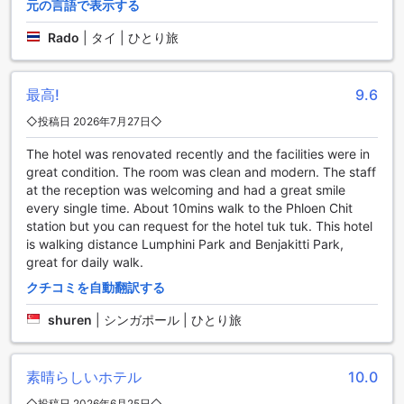
元の言語で表示する
ービスがありますので、到着後の移動に便利です。また、ツ
アーの手配もお任せください。観光名所や人気スポットへの
Rado
|
タイ | ひとり旅
アクセスをスムーズにするため、チケットサービスもご利用
いただけます。さらに、車でお越しのお客様には駐車場も完
備しています。自己駐車や無料の駐車場もご利用いただけま
最高!
9.6
すので、車での移動がお好きな方にもおすすめです。シャト
ー ドゥ バンコクでは、タクシーサービスやシャトルサービス
◇投稿日 2026年7月27日◇
もご利用いただけますので、市内の移動もスムーズに行えま
す。快適な交通施設が整っているシャトー ドゥ バンコクで、
The hotel was renovated recently and the facilities were in
素敵な滞在をお楽しみください。
great condition. The room was clean and modern. The staff
at the reception was welcoming and had a great smile
快適な客室設備でくつろぎのひとときを
every single time. About 10mins walk to the Phloen Chit
station but you can request for the hotel tuk tuk. This hotel
シャトー ドゥ バンコクは、バンコクの中心に位置する豪華な
is walking distance Lumphini Park and Benjakitti Park,
ホテルです。お部屋にはエアコンが完備されており、快適な
great for daily walk.
室温を保つことができます。バスローブも用意されており、
クチコミを自動翻訳する
リラックスした時間を過ごすことができます。さらに、毎日
の新聞やヘアドライヤーも完備されています。お部屋にはテ
shuren
|
シンガポール | ひとり旅
レビもあり、多彩なチャンネルを楽しむことができます。さ
らに、衛星/ケーブルテレビもご利用いただけます。冷蔵庫も
完備されており、お飲み物やおやつを手軽に保存することが
素晴らしいホテル
10.0
できます。シャトー ドゥ バンコクの客室設備は、快適な滞在
をお約束します。
◇投稿日 2026年6月25日◇