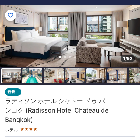
1/92
星評価 4つ星
新装！
ラディソン ホテル シャトー ドゥ バ
ンコク (Radisson Hotel Chateau de
Bangkok)
ホテル