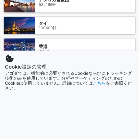
ストラン、ナイトライフのスポットが数多くあります。ショ
534169軒
ッピング好きな方には、エンポリアムやエムクオーティエな
どのショッピングモールがあり、最新のファッションやアク
セサリーを手に入れることができます。
タイ
また、スクンビットエリアは美味しい食べ物の宝庫でもあり
130409軒
ます。世界各国の料理が楽しめるレストランやカフェが点在
し、グルメな方にはたまらない場所です。夜には、有名なナ
イトマーケットで地元の料理やお土産を買うこともできま
香港
す。シャトー ドゥ バンコクでは、お客様にこのエリアの魅力
2688軒
を存分に味わっていただけるよう、親切なスタッフがお手伝
いいたします。
Cookie設定の管理
シンガポール
アゴダでは、機能的に必要とされるCookieならびにトラッキング
シャトー ドゥ バンコクへのアクセス方法
1501軒
技術のみを使用しています。分析やマーケティングのための
Cookieは使用していません。詳細については
こちら
をご参照くだ
バンコクのシャトー ドゥ バンコクへの最寄りの空港からのア
さい。
クセス方法をご紹介します。シャトー ドゥ バンコクはスクン
もっと見る
ビット地区に位置しており、バンコクの2つの主要な空港から
アクセスすることができます。
全て表示
スワンナプーム国際空港からシャトー ドゥ バンコクへは、タ
クシーやライドシェアサービスを利用することができます。
空港の到着ロビーからタクシーやライドシェアのピックアッ
今話題の都市
プポイントに向かい、目的地をドライバーに伝えましょう。
所要時間は交通状況によりますが、通常は30分から1時間程度