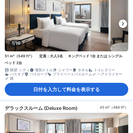
1/10
51 m²（549 ft²）
定員：大人3名
キングベッド 1台 または シングル
ベッド 2台
眺望: シティ
電気ケトル
シャワー
タオル
トイレタリー
バスタブ
バスローブ
プライベートバスルーム
ヘアドライヤー
鏡
日付を入力して料金を表示する
デラックスルーム (Deluxe Room)
45 m²（484 ft²）