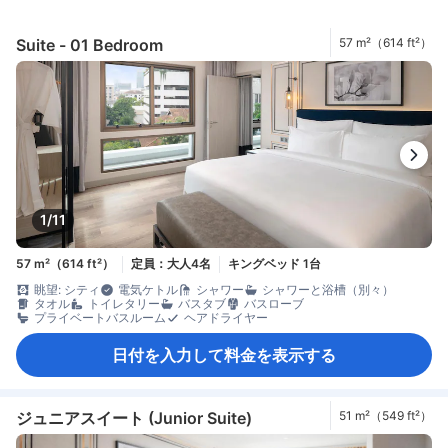
Suite - 01 Bedroom
57 m²（614 ft²）
1/11
57 m²（614 ft²）
定員：大人4名
キングベッド 1台
眺望: シティ
電気ケトル
シャワー
シャワーと浴槽（別々）
タオル
トイレタリー
バスタブ
バスローブ
プライベートバスルーム
ヘアドライヤー
日付を入力して料金を表示する
ジュニアスイート (Junior Suite)
51 m²（549 ft²）