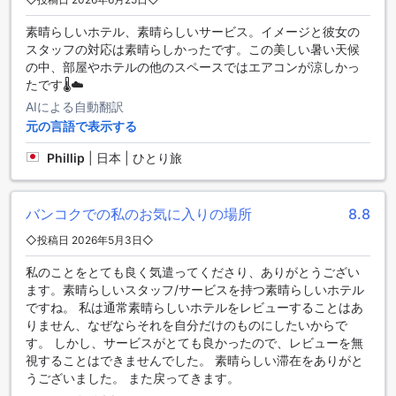
素晴らしいホテル、素晴らしいサービス。イメージと彼女の
シャトー ドゥ バンコクのダイニング施設
スタッフの対応は素晴らしかったです。この美しい暑い天候
の中、部屋やホテルの他のスペースではエアコンが涼しかっ
シャトー ドゥ バンコクは、バンコクの中心部に位置し、お客
たです🌡️☁️
様に快適な滞在を提供するためにさまざまなダイニング施設
を提供しています。まずは、ホテル内のコーヒーショップ
AIによる自動翻訳
で、美味しいコーヒーや軽食を楽しむことができます。リラ
元の言語で表示する
ックスした雰囲気の中で、穏やかな時間を過ごすことができ
Phillip
|
日本 | ひとり旅
るでしょう。
さらに、シャトー ドゥ バンコクにはレストランもあり、本格
的な料理を提供しています。シェフが厳選した食材を使用
し、洗練された料理を味わうことができます。レストランの
バンコクでの私のお気に入りの場所
8.8
雰囲気も落ち着いており、特別な日やビジネスディナーに最
◇投稿日 2026年5月3日◇
適です。
また、シャトー ドゥ バンコクでは、ルームサービスも利用す
私のことをとても良く気遣ってくださり、ありがとうござい
ることができます。忙しいスケジュールの中でも、お部屋で
ます。素晴らしいスタッフ/サービスを持つ素晴らしいホテル
の食事を楽しむことができます。さらに、毎日のハウスキー
ですね。 私は通常素晴らしいホテルをレビューすることはあ
ピングサービスが行われているため、清潔で快適な環境で食
りません、なぜならそれを自分だけのものにしたいからで
事をすることができます。朝食ビュッフェも提供されてお
す。 しかし、サービスがとても良かったので、レビューを無
り、多様な料理を楽しむことができます。シャトー ドゥ バン
視することはできませんでした。 素晴らしい滞在をありがと
コクでは、お客様のニーズに合わせた様々なダイニングオプ
うございました。 また戻ってきます。
ションを提供しており、快適な滞在をお約束します。