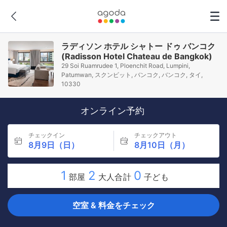
ラディソン ホテル シャトー ドゥ バンコク
(Radisson Hotel Chateau de Bangkok)
29 Soi Ruamrudee 1, Ploenchit Road, Lumpini,
Patumwan, スクンビット, バンコク, バンコク, タイ,
10330
オンライン予約
チェックイン
チェックアウト
8月9日（日）
8月10日（月）
1
2
0
部屋
大人合計
子ども
空室 & 料金をチェック