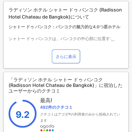
タイプの欄にエキストラベッド追加のオプションが提示され
ラディソン ホテル シャトー ドゥ バンコク (Radisson
ていない場合は、エキストラベッドの追加はできません。
【ご注意】6部屋以上をご予約の場合は、異なるご予約条件や
Hotel Chateau de Bangkok)について
追加料金が適用されることがありますのでご了承ください。
シャトー ドゥ バンコク：バンコクの魅力的な4.0つ星ホテル
シャトー ドゥ バンコクは、バンコクの中心部に位置する魅力
的な4.0つ星ホテルです。ホテルは1995年に建設され、2006
年に最後の改装が行われました。バンコク空港までの所要時
間はわずか45分です。チェックインは午後2時から可能です。
さらに表示
チェックアウトは正午まで利用できます。ホテルには合計135
室の客室があります。また、このホテルでは、3歳から12歳ま
でのお子様が無料で滞在することができます。シャトー ドゥ
「ラディソン ホテル シャトー ドゥ バンコク
バンコクは、快適な滞在をお求めの方に最適な選択肢です。
(Radisson Hotel Chateau de Bangkok)」に宿泊した
ユーザーからのクチコミ
楽しい施設が充実！シャトー ドゥ バンコクのエンターテイメ
ント施設
最高!
492件のクチコミ
シャトー ドゥ バンコクは、バンコクの中心に位置し、さまざ
9.2
クチコミはアゴダ®の利用者のみから投稿されてい
まな楽しい施設を提供しています。まず、ホテル内のバーで
ます
は、美味しいカクテルやお酒を楽しみながら、くつろいだ時
間を過ごすことができます。また、マッサージ施設も完備さ