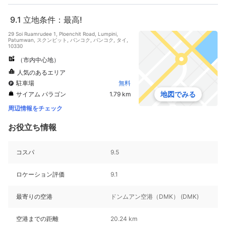
9.1
立地条件：最高!
29 Soi Ruamrudee 1, Ploenchit Road, Lumpini,
Patumwan, スクンビット, バンコク, バンコク, タイ,
10330
（市内中心地）
人気のあるエリア
駐車場
無料
地図でみる
サイアム パラゴン
1.79 km
周辺情報をチェック
お役立ち情報
コスパ
9.5
ロケーション評価
9.1
最寄りの空港
ドンムアン空港（DMK） (DMK)
空港までの距離
20.24 km