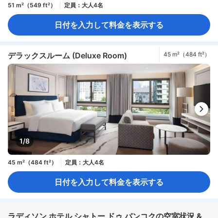
51 m²（549 ft²）
定員：大人4名
日付を入力して料金を表示する
デラックスルーム (Deluxe Room)
45 m²（484 ft²）
1/8
45 m²（484 ft²）
定員：大人4名
日付を入力して料金を表示する
ラディソン ホテル シャトー ドゥ バンコクの空室状況 &