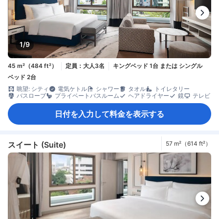
1/9
45 m²（484 ft²）
定員：大人3名
キングベッド 1台 または シングル
ベッド 2台
眺望: シティ
電気ケトル
シャワー
タオル
トイレタリー
バスローブ
プライベートバスルーム
ヘアドライヤー
鏡
テレビ
日付を入力して料金を表示する
スイート (Suite)
57 m²（614 ft²）