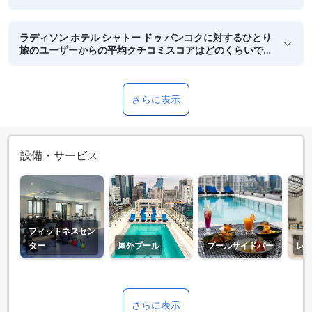
ラディソン ホテル シャトー ドゥ バンコクに対するひとり
旅のユーザーからの平均クチコミスコアはどのくらいで
すか？
さらに表示
設備・サービス
フィットネスセン
ター
屋外プール
プールサイドバー
レ
さらに表示