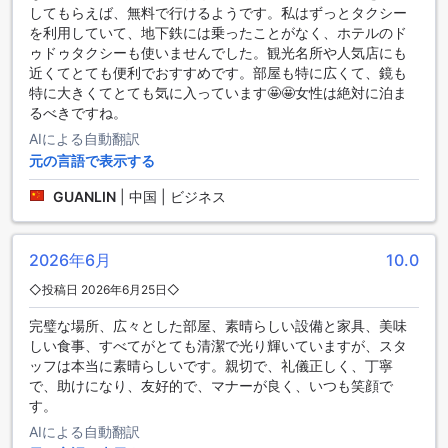
してもらえば、無料で行けるようです。私はずっとタクシー
に必要なものがすべて揃っています。スポーツ施設が充実し
を利用していて、地下鉄には乗ったことがなく、ホテルのド
ているシャトー ドゥ バンコクで、リラックスしながらアクテ
ゥドゥタクシーも使いませんでした。観光名所や人気店にも
ィブな滞在をお楽しみください。
近くてとても便利でおすすめです。部屋も特に広くて、鏡も
特に大きくてとても気に入っています🤩🤩女性は絶対に泊ま
便利な設備を提供するシャトー ドゥ バンコク
るべきですね。
シャトー ドゥ バンコクは、快適な滞在をサポートするさまざ
AIによる自動翻訳
まな便利な設備を提供しています。ホテル内には、ランドリ
元の言語で表示する
ーサービスやルームサービスがあり、お客様の洗濯や部屋の
清掃を手助けします。また、貴重品を安全に保管できるセー
GUANLIN
|
中国 | ビジネス
フティボックスや、観光や予約に関するお手伝いをするコン
シェルジュも利用できます。公共エリアではWi-Fiが利用可能
で、全室で無料のWi-Fiも提供されています。喫煙者の方のた
2026年6月
10.0
めに指定された喫煙エリアもあります。さらに、ドライクリ
◇投稿日 2026年6月25日◇
ーニングや荷物預かり、毎日のハウスキーピングも行ってい
ます。シャトー ドゥ バンコクでは、快適な滞在をお楽しみい
完璧な場所、広々とした部屋、素晴らしい設備と家具、美味
ただくための便利な設備が整っています。
しい食事、すべてがとても清潔で光り輝いていますが、スタ
ッフは本当に素晴らしいです。親切で、礼儀正しく、丁寧
便利な交通施設を提供するシャトー ドゥ バンコク
で、助けになり、友好的で、マナーが良く、いつも笑顔で
す。
シャトー ドゥ バンコクは、快適な滞在をお約束するためにさ
AIによる自動翻訳
まざまな交通施設を提供しています。まず、空港への送迎サ