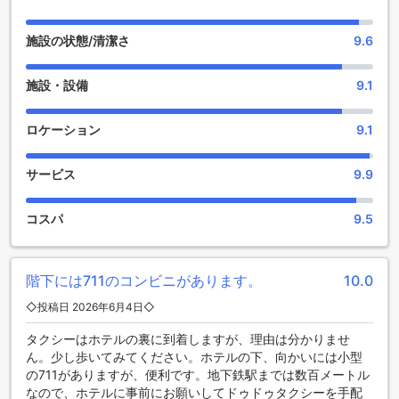
れており、疲れた体を癒すことができます。さらに、ホット
タブやサウナ、スチームルームも利用でき、リラックスした
時間を過ごすことができます。最後に、スパで心地よいトリ
施設の状態/清潔さ
9.6
ートメントを受けることもできます。シャトー ドゥ バンコク
では、充実したエンターテイメント施設を提供し、お客様の
施設・設備
9.1
滞在をより一層楽しませることをお約束します。
スポーツ施設満載！シャトー ドゥ バンコクの魅力的なスポー
ロケーション
9.1
ツ施設をご紹介
サービス
9.9
シャトー ドゥ バンコクは、バンコクの中心に位置するこのホ
テルは、充実したスポーツ施設を提供しています。屋内プー
ルでは、一年中快適に泳ぐことができます。フィットネスセ
コスパ
9.5
ンターでは、最新のトレーニング機器を利用して、自分のペ
ースでエクササイズを楽しむことができます。
屋外プールでは、美しい景色を眺めながらリラックスした
階下には711のコンビニがあります。
10.0
り、水中での水泳を楽しむことができます。プールサイドバ
ーでは、美味しいカクテルを飲みながらリフレッシュするこ
◇投稿日 2026年6月4日◇
とができます。また、ヨガルームでは、心と体をリフレッシ
タクシーはホテルの裏に到着しますが、理由は分かりませ
ュするためのヨガセッションを楽しむことができます。
ん。少し歩いてみてください。ホテルの下、向かいには小型
さらに、シャトー ドゥ バンコクでは、無料のフィットネスセ
の711がありますが、便利です。地下鉄駅までは数百メートル
ンターも利用できます。最新のトレーニング機器を備えたこ
なので、ホテルに事前にお願いしてドゥドゥタクシーを手配
のセンターでは、自分の健康とフィットネスを管理するため