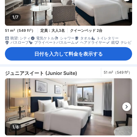
1/7
51 m²（549 ft²）
定員：大人3名
クイーンベッド 2台
眺望: シティ
電気ケトル
シャワー
タオル
トイレタリー
バスローブ
プライベートバスルーム
ヘアドライヤー
鏡
テレビ
日付を入力して料金を表示する
ジュニアスイート (Junior Suite)
51 m²（549 ft²）
1/8