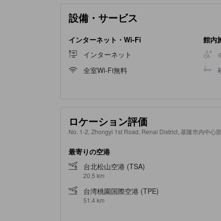
中華郵輪文旅周辺の見どころと魅力
設備・サービス
中華郵輪文旅の周辺には、夜市の賑わいを楽しめ
基隆港は台湾の重要な港湾として知られ、船の出
インターネット・Wi-Fi
館内
隍廟や基隆城隍廟では、地元の信仰や伝統を体験
インターネット
美しさを提供します。
全室Wi-Fi無料
中華郵輪文旅周辺のショッピングスポット
中華郵輪文旅の周辺には、地元の魅力を存分に味
入れることができ、観光客にとって絶好の買い物
ロケーション評価
と、多くの屋台が軒を連ねる敦安夜市へと足を運
No. 1-2, Zhongyi 1st Road, Renai District, 基隆市内中
の魅力を存分に体験できるおすすめのスポットで
最寄りの空港
中華郵輪文旅の顧客満足度の高さ
台北松山空港 (TSA)
20.5 km
中華郵輪文旅は、その卓越したサービスと優れた
供しています。また、立地条件も非常に良く、便
台湾桃園国際空港 (TPE)
51.4 km
者一人ひとりに寄り添ったおもてなしを心がけて
泊体験を提供していることが、顧客からの絶え間