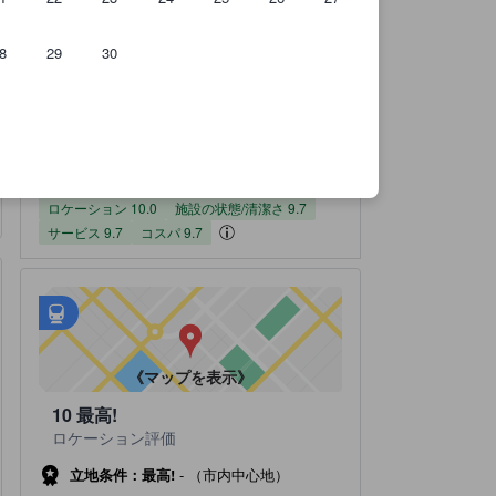
8
29
30
のです。
実際に宿泊したユーザーからのクチコミ 7件
ロケーションスコア（10点満点）
施設の状態/清潔さスコア（10点満点）
サービススコア（10点満点）
コスパスコア（10点満点）
施設・設備スコア（10点満点）
宿泊施設のクチコミスコア：8.9 / 10 非常に満足 7 件の総評
8.9
非常に満足
全てのクチコミを
読む
7 件の総評
ロケーション
施設の状態/清潔さ
サービス
コスパ
施設・設備
9.7
9.7
9.0
10.0
9.7
ロケーション 10.0
施設の状態/清潔さ 9.7
サービス 9.7
コスパ 9.7
アクセス抜群
tooltip
•
最寄の駅：基隆駅（距離0.32km）
•
最寄の駅：Sankeng（距離0.92km）
《マップを表示》
10
最高!
ロケーション評価
立地条件：最高!
-
（市内中心地）