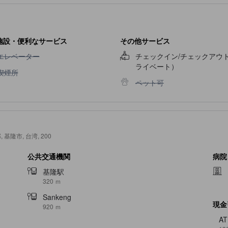
る基隆廟口夜市があります。新鮮な海の幸や地元のグルメを味わいなが
入りや海の景色を楽しむことができ、海洋文化に触れる絶好のスポット
施設・便利なサービス
その他サービス
できます。緑豊かな中正公園や基隆中正公園では、散策やリラックスの
エレベーター不可
エレベーター
チェックイン/チェックアウ
ライベート）
喫煙所不可
喫煙所
ペット可不可
ペット可
わえるショッピングスポットが点在しています。まず、活気あふれる博
スポットです。次に、伝統的な味を楽しめる傳利米糕では、もちもちと
び、地元のグルメやお土産品を楽しみながら、夜の街の活気を満喫でき
心部, 基隆市, 台湾, 200
す。
公共交通機関
病院
基隆駅
320 ｍ
施設で多くのお客様から高い評価を得ています。特に清潔さに関しては
利なロケーションに位置しているため、観光やビジネスの拠点として理
Sankeng
現金
920 ｍ
いる点も、多くのリピーターを生む理由の一つです。コストパフォーマ
A
ない支持を集めています。