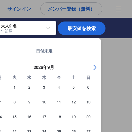
から宿泊選びをされるユーザーにとっても参考となる信頼できる情報源
サインイン
メンバー登録（無料）
大人2 名
最安値を検索
1 部屋
使用して、チェックイン日とチェックアウト日を移動します。エンターキー
基隆市の宿泊施設 全62軒を見る
ourismの詳細を見る
日付未定
2026年9月
月
火
水
木
金
土
日
1
2
3
4
5
6
7
8
9
10
11
12
13
4
15
16
17
18
19
20
1
22
23
24
25
26
27