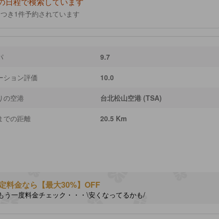
の日程で検索しています
につき1件予約されています
パ
9.7
ーション評価
10.0
りの空港
台北松山空港 (TSA)
までの距離
20.5 Km
定料金なら【最大30%】OFF
もう一度料金チェック・・・\安くなってるかも/