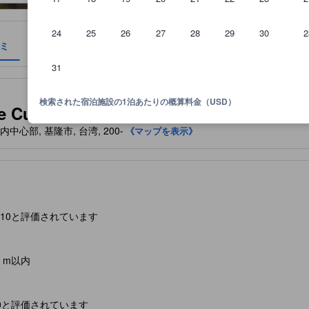
24
25
26
27
28
29
30
2
ミ
ロケーション
宿泊ポリシー
31
泊施設に備わっていると予想される快適さや客室設備のレベルを示すも
検索された宿泊施設の1泊あたりの概算料金（USD）
ulture and Tourism
t, 基隆市内中心部, 基隆市, 台湾, 200
- 《マップを表示》
6/10と評価されています
0 m以内
10と評価されています