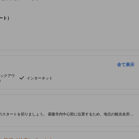
ート）
全て表示
ェックアウ
インターネット
）
旅のスタートを切りましょう。 基隆市内中心部に位置するため、地元の観光名所に
ご滞在の質と満足感を向上させるための設備が満載です。