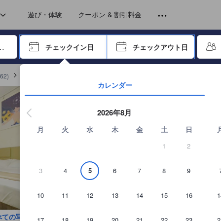
トから提供されています。実際の経験に基づいた内容であるため、これ
遊び・体験
クーポン & 割引料金
ーで進み、エンターキーを押して内容を確定して、検索します。
チェックイン日
チェックアウト日
エンターキーを押して日付選択画面の操作を開始します。方向キーを
62
)
基隆市 一般ホテル
(
6
)
中華郵輪文旅Chinese Cruise Culture and T
カレンダー
2026年8月
月
火
水
木
金
土
日
1
2
3
4
5
6
7
8
9
10
11
12
13
14
15
16
1
べての写真を見る
17
18
19
20
21
22
23
2