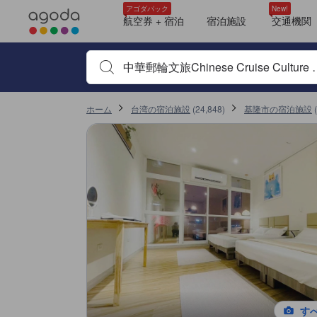
アゴダに掲載されているクチコミは実際に予約をし、宿泊を終えたゲス
tooltip
詳細を見る
ロケーションスコア 10点満点中10点 基隆市における高スコア
施設の状態/清潔さスコア 10点満点中9.7点 基隆市における高スコア
サービススコア 10点満点中9.7点 基隆市における高スコア
コスパスコア 10点満点中9.7点 基隆市における高スコア
施設・設備スコア 10点満点中9点 基隆市における高スコア
アゴダパック
New!
航空券 + 宿泊
宿泊施設
交通機関
宿泊施設名やキーワードを入力し、矢印キーやタブキ
ホーム
台湾の宿泊施設
(
24,848
)
基隆市の宿泊施設
(
す