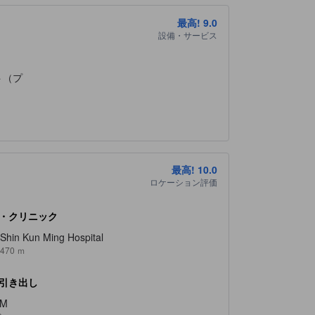
最高!
9.0
設備・サービス
ら、活気あふれる雰囲気を満喫できます。また、
です。さらに、歴史と文化を感じられる台湾省城
ひとときを過ごせ、訪れる人々に安らぎと自然の
ト（プ
愛市場では、新鮮な海産物や地元の特産品を手に
した米菓子の美味しさを堪能できます。夜になる
最高!
10.0
ます。これらの場所は、文化と食の両面から基隆
ロケーション評価
・クリニック
Shin Kun Ming Hospital
470 ｍ
満点の評価を受けており、快適で清潔な環境を提
想的です。スタッフの対応も非常に丁寧で、宿泊
引き出し
ンスも高く、全体的にバランスの取れた優れた宿
TM