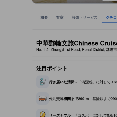
概要
客室
設備・サービス
クチコ
星評価は、宿泊施設から受け取った情報であり、宿
tooltip
星評価、最高5の内3
中華郵輪文旅Chinese Cruise C
No. 1-2, Zhongyi 1st Road, Renai Distric
注目ポイント
行き届いた清掃
- 「清潔感」に対して9.
公共交通機関まで290 ｍ
- 基隆駅まで29
リーズナブル
- 「コスパ」に対して9.6/