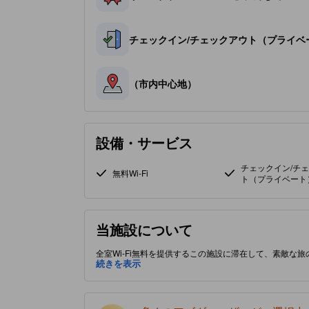
チェックイン/チェックアウト（プライベ
（市内中心地）
設備・サービス
チェックイン/チ
無料Wi-Fi
ト（プライベート
当施設について
全室Wi-Fi無料を提供するこの施設に滞在して、素敵な
近くアクセスが便利です。 星評価3.0の当施設には、
続きを表示