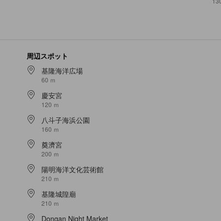
13
周辺スポット
基隆海洋広場
60 ｍ
慶安宮
120 ｍ
八斗子海浜公園
160 ｍ
奠濟宮
200 ｍ
陽明海洋文化芸術館
210 ｍ
基隆城隍廟
210 ｍ
Dongan Night Market