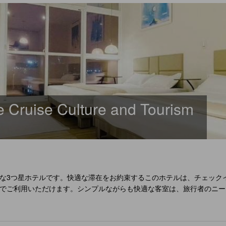
uise Culture and Tourism
な3つ星ホテルです。快適な滞在をお約束するこのホテルは、チェックイ
でご利用いただけます。シンプルながらも快適な客室は、旅行者のニー
無料宿泊を許可していませんが、その分、静かで落ち着いた環境を提供
美しい海の景色を楽しみながら、心地よい時間をお過ごしください。