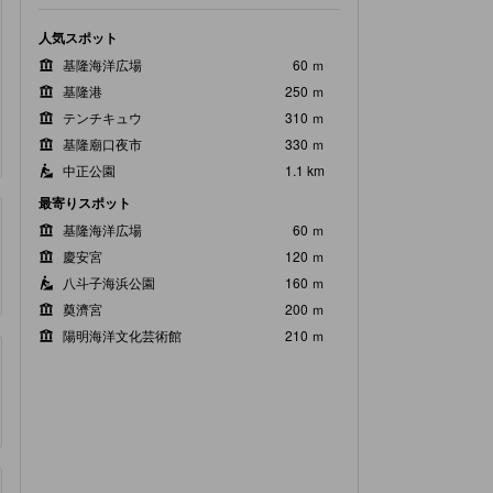
人気スポット
基隆海洋広場
60 ｍ
基隆港
250 ｍ
テンチキュウ
310 ｍ
基隆廟口夜市
330 ｍ
中正公園
1.1 km
最寄りスポット
基隆海洋広場
60 ｍ
慶安宮
120 ｍ
八斗子海浜公園
160 ｍ
奠濟宮
200 ｍ
陽明海洋文化芸術館
210 ｍ