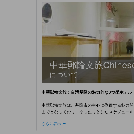
中華郵輪文旅Chinese Cr
について
中華郵輪文旅：台灣基隆の魅力的な3つ星ホテル
中華郵輪文旅は、基隆市の中心に位置する魅力的
までとなっており、ゆったりとしたスケジュール
スの拠点として最適です。 当ホテルは、子供の
さらに表示
と静寂を重視した滞在が可能です。台湾の文化と