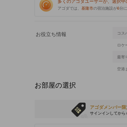
多くのアゴダユーザーが、選択中
アゴダでは、
基隆市
の宿泊施設が
6
分
お役立ち情報
コス
ロケ
最寄
空港
お部屋の選択
アゴダメンバー限
サインインしてから