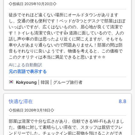
◇投稿日 2025年10月20日◇
シティ ホテル タリンの交通施設
徒歩でそれほど遠くない場所にオールドタウンがあります
し、交通の便も便利です！ベッドが3つとデスクで部屋はほぼ
シティ ホテル タリンでは、旅行者の利便性を考慮した充実し
いっぱいですが、広くはないものの、居心地が良くて清潔で
た交通施設を提供しています。ホテル内には専用の駐車場が
す！トイレも清潔で良いです👍 道路に面しているので、人の
完備されており、車でお越しの方も安心してご利用いただけ
話し声や車の音は思ったより近くに聞こえますが、そもそも
ます。駐車場はホテルの敷地内に位置しており、アクセスも
車や人があまり通らないので問題ありません！部屋の間は防
非常に便利です。ただし、駐車場利用には料金が発生するた
音もそれなりに良いようです。物価を考えると、この価格で
め、事前にご確認いただくことをおすすめいたします。
このクオリティは本当に満足できると思いますㅎㅎ
また、シティ ホテル タリンは、観光地へのアクセスも良好で
AIによる自動翻訳
す。周辺には公共交通機関の停留所があり、タリンの美しい
元の言語で表示する
街並みや観光名所へ簡単に移動することができます。観光を
楽しむための便利な拠点として、シティ ホテル タリンは最適
Kokyoung
|
韓国 | グループ旅行者
な選択肢です。
シティ ホテル タリンの客室設備
快適な滞在
8.8
シティ ホテル タリンの客室は、快適さと便利さを兼ね備えた
◇投稿日 2026年3月18日◇
理想的な空間です。各部屋には、髪の毛を素早く乾かすため
のヘアドライヤーが完備されており、忙しい朝でも安心して
部屋は清潔で十分な広さがあり、信頼できるWi-Fiもありまし
準備を整えることができます。また、テレビも設置されてお
た。価格に対して素晴らしい滞在で、スタッフは親切でフレ
り、リラックスしたひとときを楽しむことができるため、旅
ンドリーでした。チェックイン前に荷物を預けることができ