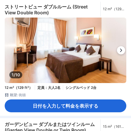
ストリートビュー ダブルルーム (Street
12 m²（129
View Double Room)
ft²）
1/10
12 m²（129 ft²）
定員：大人2名
シングルベッド 2台
眺望: 街頭
日付を入力して料金を表示する
ガーデンビュー ダブルまたはツインルーム
15 m²（161
(Garden View Double or Twin Room)
ft²）