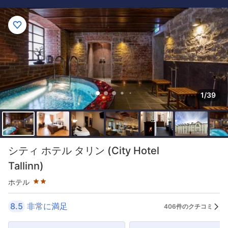
1/39
星評価 2つ星
シティ ホテル タリン (City Hotel
Tallinn)
ホテル
8.5
非常に満足
406件のクチコミ