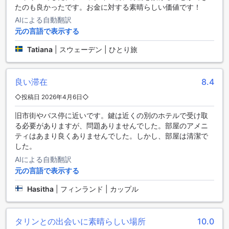
の疲れを癒すのに最適です。
たのも良かったです。お金に対する素晴らしい価値です！
さらに、冷蔵庫が備え付けられているため、飲み物や軽食を
AIによる自動翻訳
いつでも手元に置いておくことができます。客室内には、必
元の言語で表示する
要なアメニティが揃ったトイレタリーや、清潔なリネン、タ
オルも用意されており、快適な滞在をサポートします。シテ
Tatiana
|
スウェーデン | ひとり旅
ィ ホテル タリンでの宿泊は、心地よい設備とサービスによっ
て、特別な体験となることでしょう。
良い滞在
8.4
シティ ホテル タリンのダイニング施設
◇投稿日 2026年4月6日◇
シティ ホテル タリンでは、宿泊客の皆様に心温まるダイニン
旧市街やバス停に近いです。鍵は近くの別のホテルで受け取
グ体験を提供しています。毎朝用意される朝食ビュッフェ
る必要がありますが、問題ありませんでした。部屋のアメニ
は、地元の新鮮な食材を使用しており、エストニアの伝統的
ティはあまり良くありませんでした。しかし、部屋は清潔で
な料理から国際的なメニューまで、豊富な選択肢をお楽しみ
した。
いただけます。香ばしいパンや自家製ジャム、クリーミーな
ヨーグルト、新鮮なフルーツなど、朝のエネルギーをしっか
AIによる自動翻訳
りと補給できるラインナップが揃っています。
元の言語で表示する
さらに、ビュッフェスタイルの朝食は、ゲスト同士の交流の
場としても最適で、リラックスした雰囲気の中でお食事を楽
Hasitha
|
フィンランド | カップル
しむことができます。毎日のハウスキーピングサービスによ
り、清潔で快適な環境が保たれているため、朝食を心ゆくま
で堪能し、素晴らしい一日のスタートを切ることができるで
タリンとの出会いに素晴らしい場所
10.0