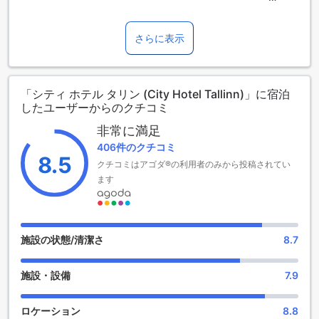
エストニアの美しいタリンに位置するシティ ホテル タリン
は、快適さと便利さを兼ね備えた魅力的な2つ星ホテルです。
2018年に改装されたこのホテルは、19室の客室を提供してお
さらに表示
り、ビジネスや観光に訪れる旅行者に最適な選択肢です。タ
リンの歴史的な中心部に近いため、周辺の観光スポットへの
アクセスも抜群です。
「シティ ホテル タリン (City Hotel Tallinn)」に宿泊
シティ ホテル タリンでは、午後2時からのチェックインが可
したユーザーからのクチコミ
能で、リラックスした滞在をお約束します。また、家族連れ
のお客様にも優しいポリシーを採用しており、3歳から12歳ま
非常に満足
でのお子様は無料で宿泊できるため、特に家族旅行にぴった
406件のクチコミ
りのホテルです。タリンの文化と歴史を満喫しながら、快適
8.5
クチコミはアゴダ®の利用者のみから投稿されてい
な滞在をお楽しみください。
ます
シティ ホテル タリンのエンターテインメント施設
シティ ホテル タリンでは、ゲストの皆様に多彩なエンターテ
インメント体験を提供しています。特に注目すべきは、ホテ
施設の状態/清潔さ
8.7
ル内に併設されたバーです。このバーは、リラックスした雰
囲気の中で、友人や家族と楽しいひとときを過ごすのに最適
施設・設備
7.9
な場所です。洗練されたインテリアと心地よい照明が施され
た空間は、訪れる人々を魅了します。
バーでは、地元のエストニアのビールやワイン、世界各国の
ロケーション
8.8