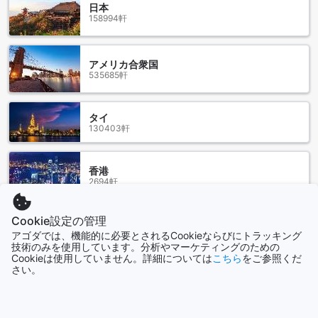
日本
158994軒
タリンの中心部から少し離れた場所に位置するカシサバは、
訪れる人々に静けさと自然の美しさを提供する魅力的なエリ
アです。この地域は、エストニアの豊かな文化と歴史を感じ
アメリカ合衆国
させる古い建物や伝統的な木造の家々が立ち並び、散策する
535685軒
だけで心が和む場所です。特に、カシサバの公園は、四季
折々の花々や緑豊かな木々に囲まれた憩いの場として知ら
れ、地元の人々や観光客に愛されています。
タイ
また、カシサバには多くのカフェやレストランが点在し、エ
130403軒
ストニアの伝統料理を楽しむことができます。地元の食材を
使った料理や、新鮮なベーカリー製品は、訪れる人々にとっ
て忘れられない味の体験となるでしょう。さらに、周辺には
香港
アートギャラリーや小さなショップもあり、ユニークな手作
2694軒
りのアイテムやアート作品を探す楽しみもあります。カシサ
バは、タリンの喧騒から離れ、心地よい時間を過ごすための
Cookie設定の管理
理想的なスポットです。
シンガポール
アゴダでは、機能的に必要とされるCookieならびにトラッキング
1505軒
技術のみを使用しています。分析やマーケティングのための
タリン空港からシティ ホテル タリンへのアクセス方法
Cookieは使用していません。詳細については
こちら
をご参照くだ
さい。
もっと見る
タリン空港（TLL）は、シティ ホテル タリンへのアクセスが
非常に便利な空港です。空港からホテルまでは約5キロメート
全て表示
ルの距離で、タクシーを利用すれば約15分ほどで到着しま