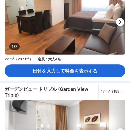
1/7
22 m²（237 ft²）
定員：大人4名
日付を入力して料金を表示する
ガーデンビュー トリプル (Garden View
17 m²（183
Triple)
ft²）