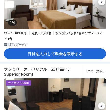
1/4
17 m²（183 ft²）
定員：大人3名
シングルベッド 2台 & ソファーベッ
ド 1台
眺望: ガーデン
日付を入力して料金を表示する
ファミリースーペリアルーム (Family
22 m²（237
Superior Room)
ft²）
大人数に GOOD