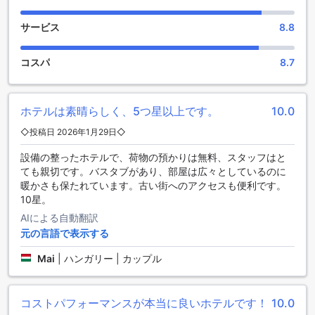
カクテルを取り揃えており、各種ドリンクを楽しむことがで
きます。また、定期的に開催されるライブ音楽イベントやDJ
サービス
8.8
パフォーマンスは、訪れるたびに新しい発見をもたらし、特
別な夜を演出します。シティ ホテル タリンのバーで、エスト
ニアの夜を満喫し、思い出に残るひとときをお過ごしくださ
コスパ
8.7
い。
シティ ホテル タリンの便利な施設
ホテルは素晴らしく、5つ星以上です。
10.0
シティ ホテル タリンでは、滞在中の便利さを追求した多彩な
◇投稿日 2026年1月29日◇
施設を提供しています。まず、旅行者にとって嬉しいのが、
設備の整ったホテルで、荷物の預かりは無料、スタッフはと
荷物を預けることができるラゲッジストレージサービスで
ても親切です。バスタブがあり、部屋は広々としているのに
す。チェックイン前やチェックアウト後に観光を楽しむ際、
暖かさも保たれています。古い街へのアクセスも便利です。
手荷物を気にせずに自由に動き回れるのは大きな魅力です。
10星。
荷物を安全に保管できるため、観光を存分に楽しむことがで
きます。
AIによる自動翻訳
さらに、毎日のハウスキーピングサービスも充実しており、
元の言語で表示する
清潔で快適な客室を維持することができます。スタッフが丁
寧に客室を整えてくれるため、リラックスした滞在を実現で
Mai
|
ハンガリー | カップル
きます。また、ホテル内にはランドロマットも完備されてお
り、長期滞在の方やアクティブな旅行者にとって、洗濯の手
間を軽減する便利な施設です。これらの便利な施設が揃うシ
コストパフォーマンスが本当に良いホテルです！
10.0
ティ ホテル タリンで、快適な滞在をお楽しみください。