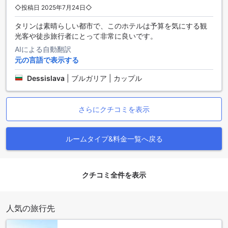
しょう。シティ ホテル タリンでの朝食は、旅の思い出に残る
◇投稿日 2025年7月24日◇
特別なひとときを提供します。
タリンは素晴らしい都市で、このホテルは予算を気にする観
シティ ホテル タリンの多彩な客室タイプ
光客や徒歩旅行者にとって非常に良いです。
AIによる自動翻訳
シティ ホテル タリンでは、さまざまなニーズに応じた客室タ
元の言語で表示する
イプをご用意しています。ファミリー向けのスーペリアルー
ムは、2つのシングルベッドまたは1つのダブルベッドを備
Dessislava
|
ブルガリア | カップル
え、穏やかなガーデンビューを楽しむことができます。カッ
プルや友人同士には、ダブルまたはツインのガーデンビュー
ルームが理想的です。さらに、トリプルルームは、2つのシン
さらにクチコミを表示
グルベッドまたは1つのソファベッドを選べるため、家族やグ
ループ旅行にも最適です。ストリートビューのスタンダード
トリプルルームやダブルルームもあり、それぞれの客室から
ルームタイプ&料金一覧へ戻る
異なる魅力的な景色を楽しむことができます。
アゴダでシティ ホテル タリンの客室を予約することで、最良
の価格を手に入れることができ、簡単でストレスのない体験
をお楽しみいただけます。シンプルな予約プロセスと競争力
クチコミ全件を表示
のある料金により、理想の宿泊を実現するためのサポートを
提供します。エストニアの美しいタリンでの滞在を、ぜひア
ゴダで計画してみてください。
人気の旅行先
カシサバ: タリンの隠れた宝石