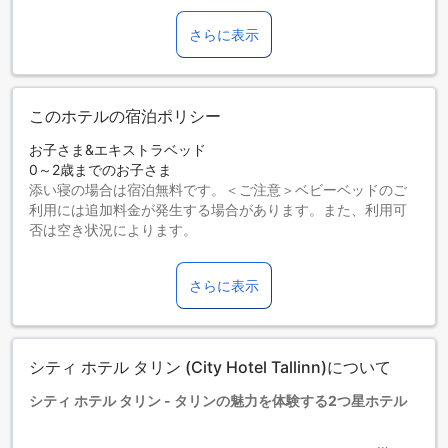
さらに表示
このホテルの宿泊ポリシー
お子さま&エキストラベッド
0～2歳までのお子さま
添い寝の場合は宿泊無料です。＜ご注意＞ベビーベッドのご
利用には追加料金が発生する場合があります。また、利用可
否は空き状況によります。
3～12歳までのお子さま
添い寝の場合は宿泊無料です。
さらに表示
13歳以上の宿泊者は大人とみなされます。
エキストラベッドの追加可否は、ルームタイプにより異なり
ます。各ルームタイプ欄の記載をお確かめください。ルーム
タイプの欄にエキストラベッド追加のオプションが提示され
シティ ホテル タリン (City Hotel Tallinn)について
ていない場合は、エキストラベッドの追加はできません。
【ご注意】6部屋以上をご予約の場合は、異なるご予約条件や
シティ ホテル タリン - タリンの魅力を体験する2つ星ホテル
追加料金が適用されることがありますのでご了承ください。