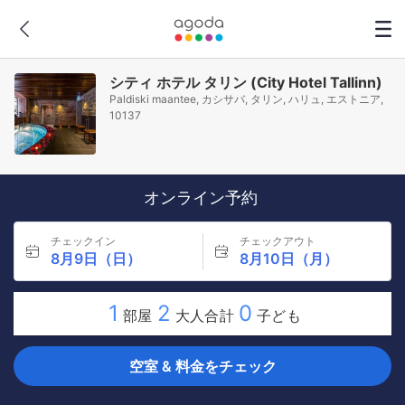
シティ ホテル タリン (City Hotel Tallinn)
Paldiski maantee, カシサバ, タリン, ハリュ, エストニア,
10137
オンライン予約
チェックイン
チェックアウト
8月9日（日）
8月10日（月）
1
2
0
部屋
大人合計
子ども
空室 & 料金をチェック