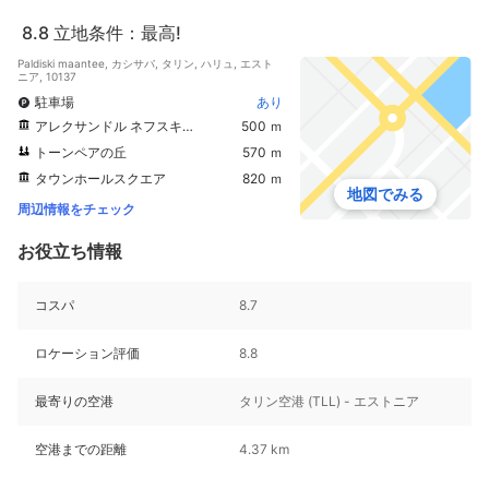
8.8
立地条件：最高!
Paldiski maantee, カシサバ, タリン, ハリュ, エスト
ニア, 10137
駐車場
あり
アレクサンドル ネフスキー大聖堂
500 ｍ
トーンペアの丘
570 ｍ
タウンホールスクエア
820 ｍ
地図でみる
周辺情報をチェック
お役立ち情報
コスパ
8.7
ロケーション評価
8.8
最寄りの空港
タリン空港 (TLL) - エストニア
空港までの距離
4.37 km