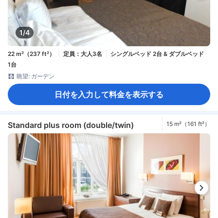
1/4
22 m²（237 ft²）
定員：大人3名
シングルベッド 2台 & ダブルベッド
1台
眺望: ガーデン
日付を入力して料金を表示する
Standard plus room (double/twin)
15 m²（161 ft²）