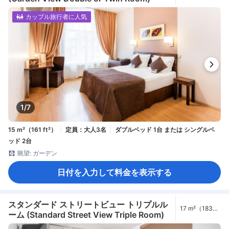
カップル旅行者に人気
1/7
15 m²（161 ft²）
定員：大人3名
ダブルベッド 1台 または シングルベ
ッド 2台
眺望: ガーデン
日付を入力して料金を表示する
スタンダード ストリートビュー トリプルル
17 m²（183
ーム (Standard Street View Triple Room)
ft²）