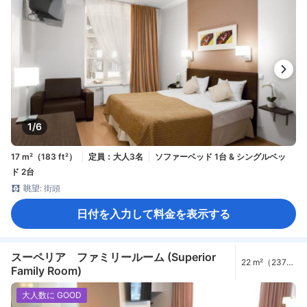
1/6
17 m²（183 ft²）
定員：大人3名
ソファーベッド 1台 & シングルベッ
ド 2台
眺望: 街頭
日付を入力して料金を表示する
スーペリア ファミリールーム (Superior
22 m²（237
Family Room)
ft²）
大人数に GOOD