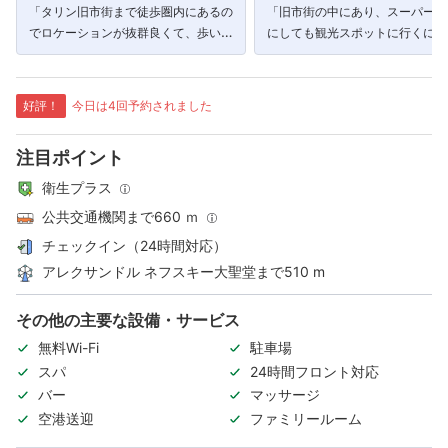
「タリン旧市街まで徒歩圏内にあるの
「旧市街の中にあり、スーパーに
でロケーションが抜群良くて、歩いて
にしても観光スポットに行くにし
楽しかったんでした。」
便利でした。」
好評！
今日は4回予約されました
注目ポイント
衛生プラス
公共交通機関まで660 ｍ
チェックイン（24時間対応）
アレクサンドル ネフスキー大聖堂まで510 m
その他の主要な設備・サービス
無料Wi-Fi
駐車場
スパ
24時間フロント対応
バー
マッサージ
空港送迎
ファミリールーム