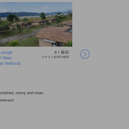
 Jungle
9.1
最高!
タイガー トップス
t Near
クチコミ全3件の総評
タルー ロッジ
an National
urnished, roomy and clean.
 Nederland