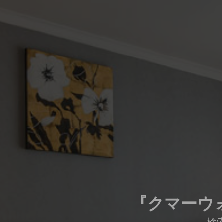
『クマーウ
検