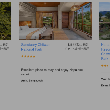
に満足
Sanctuary Chitwan
8.8
非常に満足
Nana
件の総評
National Park
クチコミ全1件の総評
Resor
Chitw
Park
Excellent place to stay and enjoy Nepalese
safari.
Well f
, Bangladesh
Amit
,
Dyan