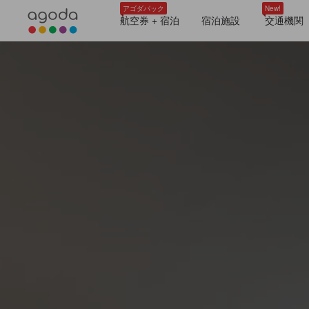
アゴダパック
New!
航空券 + 宿泊
宿泊施設
交通機関