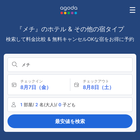
『メチ』のホテル & その他の宿タイプ
検索して料金比較 & 無料キャンセルOKな宿をお得に予約
メチ
チェックイン
チェックアウト
8月7日（金）
8月8日（土）
1
部屋/
2
名(大人)/
0
子ども
最安値を検索