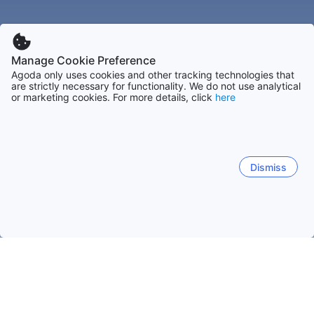
Manage Cookie Preference
Agoda only uses cookies and other tracking technologies that
are strictly necessary for functionality. We do not use analytical
or marketing cookies. For more details, click
here
Dismiss
ホーム
ネパールの宿泊施設
メチ県の宿泊施設
メチ
メチ
ビルタモード
イラーム
バドラプル