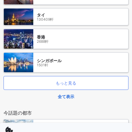
投げ方や戦略を試しながら、友人や仲間との競争を楽しんで
ください。
タイ
Coc ホステル&ゲストハウスでは、スポーツ施設を通じて楽し
130409軒
い時間を過ごすことができます。テーブルテニスやダーツで
友達や他のゲストと交流し、思い出に残る旅行を楽しんでく
ださい。
香港
2688軒
便利な設備が充実したCoc ホステル&ゲストハウス
Coc ホステル&ゲストハウスは、快適な滞在をお約束するため
シンガポール
にさまざまな便利な設備を提供しています。まず、ランドリ
1501軒
ーサービスがありますので、長期滞在や旅行中の衣類の洗濯
に便利です。安全な貴重品保管箱も完備されており、大切な
物を安心して預けることができます。
もっと見る
さらに、公共エリアでのWi-Fi接続も可能ですので、インター
ネットに常に接続して情報をチェックすることができます。
全て表示
喫煙エリアも設けられているため、喫煙者の方も快適に過ご
すことができます。また、全室で無料のWi-Fiが利用でき、常
時ネットにアクセスできます。さらに、毎日のハウスキーピ
今話題の都市
ングサービスも行われており、清潔な環境を保つことができ
ます。Coc ホステル&ゲストハウスは、快適で便利な滞在をお
沖縄本島
求めの方に最適な宿泊施設です。
日本