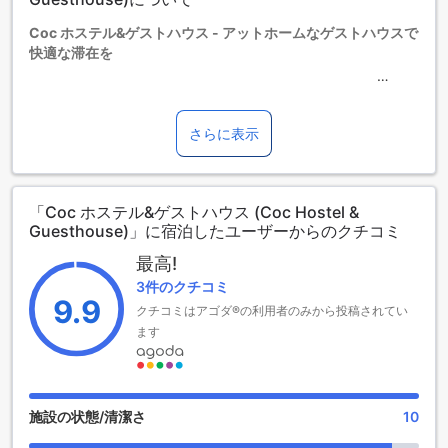
追加料金が適用されることがありますのでご了承ください。
Coc ホステル&ゲストハウス - アットホームなゲストハウスで
快適な滞在を
Coc ホステル&ゲストハウスは、チェンマイの中心からわずか
5キロの場所に位置する2.5つ星ホテルです。2018年に最後の
さらに表示
リノベーションが行われ、快適な滞在を提供しています。チ
ェックインは午後2時から可能で、チェックアウトは午後1時
までとなっています。
「Coc ホステル&ゲストハウス (Coc Hostel &
Coc ホステル&ゲストハウスには、6室の客室が用意されてお
Guesthouse)」に宿泊したユーザーからのクチコミ
り、アットホームな雰囲気が特長です。ホテルは子供の滞在
に関して特別なポリシーを持っており、無料での滞在は許可
最高!
されていません。追加料金が発生する場合がありますので、
3件のクチコミ
詳細はホテルにお問い合わせください。市内中心部からの距
9.9
クチコミはアゴダ®の利用者のみから投稿されてい
離も5キロとアクセスも便利です。
ます
楽しいエンターテイメント施設で充実した滞在を
Coc ホステル&ゲストハウスは、チェンマイで楽しいエンター
テイメント施設を提供しています。まず、ホテル内には魅力
施設の状態/清潔さ
10
的なバーがあります。ここでは、美味しいカクテルや冷たい