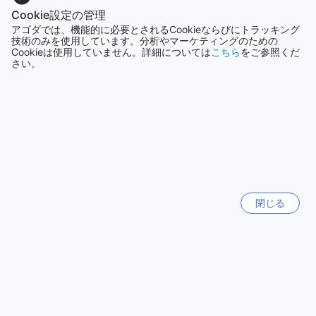
Cookie設定の管理
便利な交通施設を備えたCoc ホステル&ゲストハウス
アゴダでは、機能的に必要とされるCookieならびにトラッキング
シドニー
技術のみを使用しています。分析やマーケティングのための
オーストラリア
Coc ホステル&ゲストハウスは、快適な旅行をサポートするた
Cookieは使用していません。詳細については
こちら
をご参照くだ
めにさまざまな交通施設を提供しています。まず、ツアーの
さい。
手配が可能です。スタッフが親切に案内し、チェンマイの魅
バリ島
力的な観光名所やアクティビティを楽しむためのツアーを手
インドネシア
配してくれます。また、チケットサービスも利用できます。
これにより、面倒なチケットの手配や予約作業をする必要が
なく、スムーズな旅行が可能です。
札幌
日本
さらに、Coc ホステル&ゲストハウスは駐車場も完備していま
す。駐車場は敷地内にあり、さらに無料で利用することがで
きます。これにより、車を利用して旅行する方にとっては大
横浜
変便利です。駐車場の心配をせずに宿泊できるため、自由な
日本
閉じる
スケジュールで観光や移動を楽しむことができます。Coc ホ
ステル&ゲストハウスの交通施設は、快適で便利な旅行を実現
するために設計されています。
もっと見る
Coc ホステル&ゲストハウスのダイニング施設
全て表示
Coc ホステル&ゲストハウスでは、さまざまなダイニング施設
を提供しています。まずは、快適な雰囲気でくつろげるコー