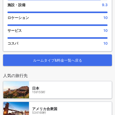
ビールを楽しみながら、友人や他のゲストと交流することが
施設・設備
9.3
できます。また、バーでは定期的にライブ音楽イベントやDJ
パーティーも開催されており、夜のエンターテイメントを満
喫することができます。
ロケーション
10
さらに、Coc ホステル&ゲストハウスには美しい庭園もありま
す。広々とした緑豊かな庭園では、リラックスした時間を過
サービス
10
ごすことができます。庭園には快適なベンチやハンモックが
あり、本を読んだり、友人とのんびりおしゃべりしたりする
のに最適な場所です。また、庭園では定期的にBBQパーティ
コスパ
10
ーやアウトドアイベントも開催されており、楽しい時間を過
ごすことができます。Coc ホステル&ゲストハウスのエンター
テイメント施設で、忘れられない滞在をお楽しみください。
ルームタイプ&料金一覧へ戻る
スポーツ施設満載！Coc ホステル&ゲストハウスで楽しいスポ
ーツ体験を
人気の旅行先
Coc ホステル&ゲストハウスは、スポーツ施設が充実してお
日本
り、お客様に楽しいスポーツ体験を提供します。まずはテー
159155軒
ブルテニスで友達や他のゲストと対戦してみましょう。テー
ブルテニス台は広々としており、プレイヤーたちの熱い試合
を応援することもできます。
アメリカ合衆国
また、ダーツボードもご利用いただけます。ダーツを投げな
534169軒
がら、リラックスした時間を過ごすことができます。独自の