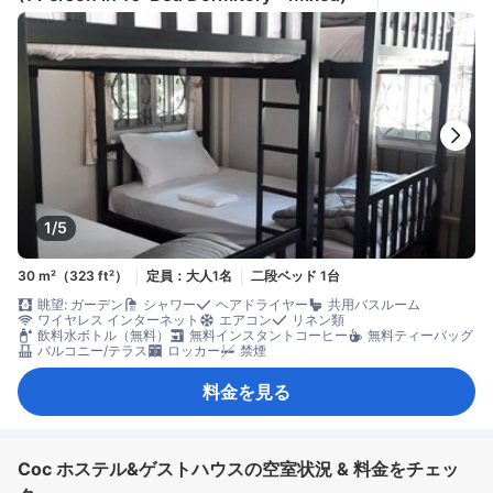
1/5
30 m²（323 ft²）
定員：大人1名
二段ベッド 1台
眺望: ガーデン
シャワー
ヘアドライヤー
共用バスルーム
ワイヤレス インターネット
エアコン
リネン類
飲料水ボトル（無料）
無料インスタントコーヒー
無料ティーバッグ
バルコニー/テラス
ロッカー
禁煙
料金を見る
Coc ホステル&ゲストハウスの空室状況 & 料金をチェッ