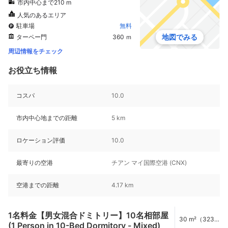
市内中心まで210 m
人気のあるエリア
駐車場
無料
地図でみる
ターペー門
360 ｍ
周辺情報をチェック
お役立ち情報
コスパ
10.0
市内中心地までの距離
5 km
ロケーション評価
10.0
最寄りの空港
チアン マイ国際空港 (CNX)
空港までの距離
4.17 km
1名料金【男女混合ドミトリー】10名相部屋
30 m²（323
(1 Person in 10-Bed Dormitory - Mixed)
ft²）