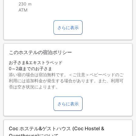
230 ｍ
ATM
さらに表示
このホステルの宿泊ポリシー
お子さま&エキストラベッド
0～2歳までのお子さま
添い寝の場合は宿泊無料です。＜ご注意＞ベビーベッドのご
利用には追加料金が発生する場合があります。また、利用可
否は空き状況によります。
3～12歳までのお子さま
添い寝の場合は宿泊無料です。
さらに表示
13歳以上の宿泊者は大人とみなされます。
エキストラベッドの追加可否は、ルームタイプにより異なり
ます。各ルームタイプ欄の記載をお確かめください。ルーム
タイプの欄にエキストラベッド追加のオプションが提示され
Coc ホステル&ゲストハウス (Coc Hostel &
ていない場合は、エキストラベッドの追加はできません。
【ご注意】6部屋以上をご予約の場合は、異なるご予約条件や
Guesthouse)について