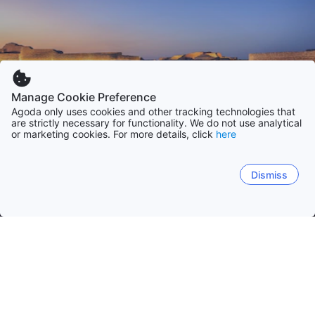
Manage Cookie Preference
Agoda only uses cookies and other tracking technologies that
are strictly necessary for functionality. We do not use analytical
or marketing cookies. For more details, click
here
Dismiss
ホーム
バーレーン
首都
南部県
中部県
北部県
ムハッラク
マナーマ
マディナット イサ
アル ルカ
ザッラク