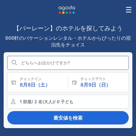
【バーレーン】のホテルを探してみよう
866軒のバケーションレンタル・ホテルからぴったりの宿
泊先をチョイス
どちらへお出かけですか?
チェックイン
チェックアウト
8月8日（土）
8月9日（日）
1
部屋/
2
名(大人)/
0
子ども
最安値を検索