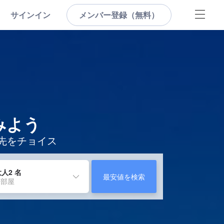
サインイン
メンバー登録（無料）
みよう
泊先をチョイス
人2 名
最安値を検索
 部屋