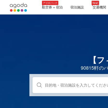
アゴダパック
New!
航空券 + 宿泊
宿泊施設
交通機関
【フ
90815軒