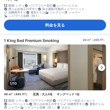
眺望: シティ
バリアフリー対応
レバーハンドル
滑り止め加工の手すり
高さ調節/可動式シャワーヘッド
浴槽用手すり
電気ケトル
ジャグジー
シャワー
シャワーと浴槽（別々）
料金を見る
1 King Bed Premium Smoking
46 m²（495 ft²）
1/10
46 m²（495 ft²）
定員：大人4名
キングベッド 1台
眺望: シティ
バリアフリー対応
バリアフリー対応コンセント
レバーハンドル
滑り止め加工の手すり
浴槽用手すり
電気ケトル
シャワー
シャワーと浴槽（別々）
タオル