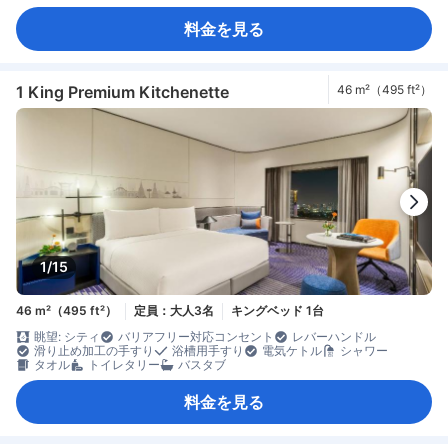
料金を見る
1 King Premium Kitchenette
46 m²（495 ft²）
1/15
46 m²（495 ft²）
定員：大人3名
キングベッド 1台
眺望: シティ
バリアフリー対応コンセント
レバーハンドル
滑り止め加工の手すり
浴槽用手すり
電気ケトル
シャワー
タオル
トイレタリー
バスタブ
料金を見る