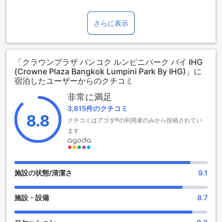
クラウンプラザ バンコク ルンピニパーク バイ IHGは、バンコ
クの中心部からわずか5キロの便利なロケーションに位置し、
都市の喧騒から少し離れた静かな環境を提供しています。
さらに表示
2019年に最新の改装を経て、モダンで快適な空間が整えられ
ており、ゲストの皆様に最高の滞在体験をお約束します。空
港からの所要時間は約40分とアクセスも良好です。
「クラウンプラザ バンコク ルンピニパーク バイ IHG
(Crowne Plaza Bangkok Lumpini Park By IHG)」に
クラウンプラザ バンコク ルンピニパークのエンターテインメ
宿泊したユーザーからのクチコミ
ント施設
非常に満足
クラウンプラザ バンコク ルンピニパーク バイ IHGでは、充実
3,815件のクチコミ
したエンターテインメント施設が揃っており、滞在中のリラ
8.8
クチコミはアゴダ®の利用者のみから投稿されてい
クゼーションと楽しみを提供します。ホテル内には多彩なシ
ます
ョップがあり、地元の特産品やお土産を手軽に購入すること
ができます。バンコクの文化を感じながら、ショッピングを
楽しむことができるのは、このホテルの魅力の一つです。
また、バーでは、洗練されたカクテルや厳選されたドリンク
を楽しむことができ、友人や家族と共にリラックスしたひと
施設の状態/清潔さ
9.1
ときを過ごすことができます。さらに、スパやマッサージサ
ービスも充実しており、心身共にリフレッシュできる環境が
施設・設備
8.7
整っています。サウナやスチームルームも完備されており、
ストレスを解消し、日々の疲れを癒すのに最適です。共有ラ
ウンジやテレビエリアでは、他のゲストと交流しながら、リ