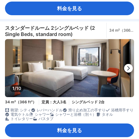
料金を見る
スタンダードルーム 2シングルベッド (2
34 m²（366
Single Beds, standard room)
ft²）
1/10
34 m²（366 ft²）
定員：大人3名
シングルベッド 2台
眺望: シティ
レバーハンドル
滑り止め加工の手すり
浴槽用手すり
電気ケトル
シャワー
シャワーと浴槽（別々）
タオル
トイレタリー
バスタブ
料金を見る