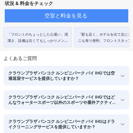
状況 & 料金をチェック
空室と料金を見る
「フロントのちょっとした心遣い、清
「駅も近く、ホテルを出て左にコ
潔さ、設備は古くてもしっかりメンテ
ニも有り便利、フロントスタッフ
ナンスされており、さすがCrowne
本人の方がいて延泊対応もスムー
Plazaです。」
良かったです。」
よくあるご質問
クラウンプラザ バンコク ルンピニパーク バイ IHGでは空
港送迎サービスを提供していますか？
クラウンプラザ バンコク ルンピニパーク バイ IHGではど
んなウォータースポーツ以外のスポーツや屋外アクティ
ビティができますか？
クラウンプラザ バンコク ルンピニパーク バイ IHGはドラ
イクリーニングサービスを提供していますか？