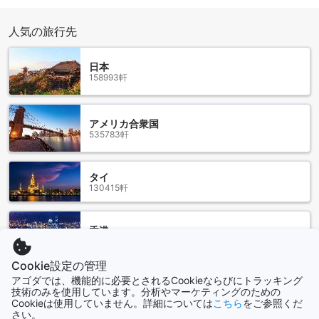
すべてのお客様に配慮したメニューをご用意しています。バ
ーベキュー設備も整っているため、特別なひとときを友人や
人気の旅行先
家族とともに楽しむことができるのも魅力の一つです。
クラウンプラザ バンコク ルンピニパークの客室タイプ
日本
158993軒
クラウンプラザ バンコク ルンピニパークでは、さまざまなタ
イプの客室を取り揃えており、宿泊者のニーズに応じた快適
な空間を提供しています。34平方メートルのスタンダードル
アメリカ合衆国
ームは、1キングベッドまたは2シングルベッドから選べ、シ
535783軒
ンプルでありながら洗練されたデザインが魅力です。また、
46平方メートルのプレミアムルームは、広々とした空間を提
供し、ビジネスや観光での滞在に最適です。さらに、53平方
タイ
130415軒
メートルのジュニアスイートは、ルンピニ公園の美しい景色
を楽しむことができ、特別なひとときを演出します。
宿泊予約はAgodaを通じて行うことで、最良の価格での宿泊
香港
が可能になります。手軽でストレスのない予約体験を提供
2690軒
し、旅行計画をスムーズに進めることができます。クラウン
プラザ バンコク ルンピニパークでの滞在を、Agodaを利用し
Cookie設定の管理
てお得に楽しんでください。
アゴダでは、機能的に必要とされるCookieならびにトラッキング
シンガポール
技術のみを使用しています。分析やマーケティングのための
1501軒
シーロム：バンコクの活気あふれるビジネスとエンターテイ
Cookieは使用していません。詳細については
こちら
をご参照くだ
さい。
メントの中心地