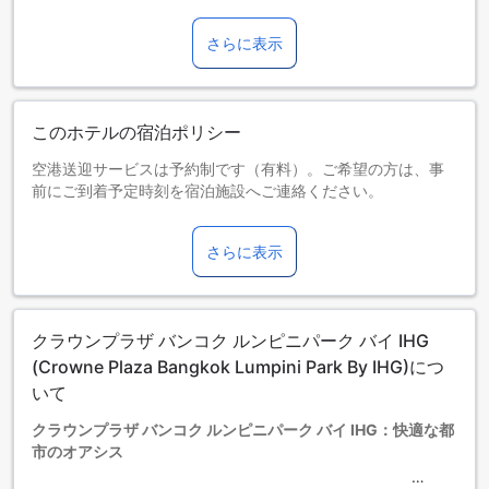
さらに表示
このホテルの宿泊ポリシー
空港送迎サービスは予約制です（有料）。ご希望の方は、事
前にご到着予定時刻を宿泊施設へご連絡ください。
お子さま&エキストラベッド
0～5歳までのお子さま
さらに表示
添い寝の場合は宿泊無料です。
エキストラベッドの追加可否は、ルームタイプにより異なり
ます。各ルームタイプ欄の記載をお確かめください。ルーム
タイプの欄にエキストラベッド追加のオプションが提示され
クラウンプラザ バンコク ルンピニパーク バイ IHG
ていない場合は、エキストラベッドの追加はできません。
【ご注意】6部屋以上をご予約の場合は、異なるご予約条件や
(Crowne Plaza Bangkok Lumpini Park By IHG)につ
追加料金が適用されることがありますのでご了承ください。
いて
クラウンプラザ バンコク ルンピニパーク バイ IHG：快適な都
市のオアシス