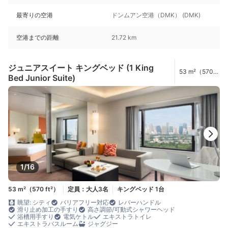
最寄りの空港
ドンムアン空港（DMK） (DMK)
空港までの距離
21.72 km
ジュニアスイート キングベッド (1 King
53 m²（570
Bed Junior Suite)
ft²）
1/16
53 m²（570 ft²）
定員：大人3名
キングベッド 1台
眺望: シティ
バリアフリー対応
レバーハンドル
滑り止め加工の手すり
高さ調節/可動式シャワーヘッド
浴槽用手すり
電気ケトル
エキストラトイレ
エキストラバスルーム
ジャグジー