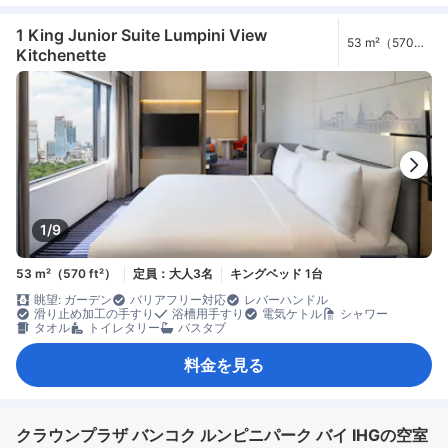
1 King Junior Suite Lumpini View
53 m²（570
Kitchenette
ft²）
1/9
53 m²（570 ft²）
定員：大人3名
キングベッド 1台
眺望: ガーデン
バリアフリー対応
レバーハンドル
滑り止め加工の手すり
浴槽用手すり
電気ケトル
シャワー
タオル
トイレタリー
バスタブ
料金を見る
クラウンプラザ バンコク ルンピニパーク バイ IHGの空室