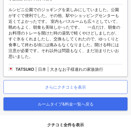
っており、リラックスした時間を過ごすことができます。毎
ルンピニ公園でのジョギングを楽しみにしていました。公園
日の新聞や無料のボトルウォーター、コーヒー、紅茶も用意
がすぐで便利でした。その他、駅やショッピングセンターも
されており、心地よい滞在をサポートします。バスローブや
近くてよかったです。 室内もバスルームも広々としていて、
ヘアドライヤー、アメニティも充実しており、特にブラック
眺めもよく、朝食も美味しかったです。 一点だけ、朝食の
アウトカーテンは、プライバシーを守りつつ、良質な睡眠を
お料理のトレーを開けた時の湯気で軽くやけどしましたが、
提供します。リビングルームが分かれているため、ビジネス
すぐ氷をくれましたし、交換もしてくれたので、ゆっくりと
やレジャーどちらの目的でも快適に過ごせる空間が広がって
食事して終わる頃には痛みもなくなりました。開ける時には
います。
注意が必要です。それ以外は問題もなく、まだ泊まりたいお
思いました。
多彩なダイニング体験を提供するクラウンプラザ バンコク ル
ンピニパーク
TATSUKO
|
日本 | 大きなお子様連れの家族旅行
クラウンプラザ バンコク ルンピニパーク バイ IHGでは、ゲス
トの皆様に多彩なダイニング体験をお届けします。24時間利
用可能なルームサービスは、どんな時間帯でもお好きな料理
さらにクチコミを表示
をお部屋で楽しむことができる便利なサービスです。また、
館内のカフェでは、リラックスした雰囲気の中で香り高いコ
ーヒーや軽食を楽しむことができます。
ルームタイプ&料金一覧へ戻る
さらに、ホテル内のレストランでは、豪華な朝食ビュッフェ
やコンチネンタルブレックファーストを提供しており、毎朝
新鮮な食材を使った美味しい料理で一日のスタートを切るこ
クチコミ全件を表示
とができます。ハラール対応のレストランも完備しており、