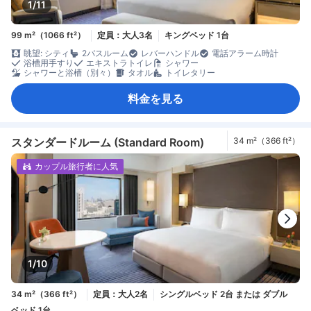
1/11
99 m²（1066 ft²）
定員：大人3名
キングベッド 1台
眺望: シティ
2バスルーム
レバーハンドル
電話アラーム時計
浴槽用手すり
エキストラトイレ
シャワー
シャワーと浴槽（別々）
タオル
トイレタリー
料金を見る
スタンダードルーム (Standard Room)
34 m²（366 ft²）
カップル旅行者に人気
1/10
34 m²（366 ft²）
定員：大人2名
シングルベッド 2台 または ダブル
ベッド 1台