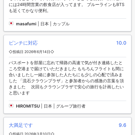
ナプーム国際空港やドンムアン空港からのアクセスがスムー
には24時間営業の飲食店が入ってます。 ブルーラインもBTS
ズです。観光ツアーの手配も可能で、バンコクの魅力を存分
も近くてかなり便利。
に楽しむことができます。
また、ホテル内にはバレットパーキングサービスがあり、車
masafumi
|
日本 | カップル
を利用するゲストにとって非常に便利です。自家用車での訪
問者には、敷地内の駐車場が利用でき、自己駐車も可能で
す。駐車場は無料で利用できるため、車を持ち込む際にも安
ピンチに対応
10.0
心です。ただし、駐車場料金が適用される場合もあるため、
事前に確認しておくことをおすすめします。タクシーサービ
◇投稿日 2026年6月14日◇
スも完備されており、気軽に移動したい方にも最適な環境が
整っています。
パスポートを部屋に忘れて帰路の高速で気が付き連絡したと
ころ空港まで届けていただきました もちろんフライトも間に
クラウンプラザ バンコク ルンピニパークの客室設備
合いましたし一緒に参加した人たちにも少しの心配で済みま
した 「流石クラウンプラザ」と参加者からの感激の言葉を頂
クラウンプラザ バンコク ルンピニパーク バイ IHGでは、快適
きました 次回もクラウンプラザで安心の旅行を計画したい
な滞在を約束するために、充実した客室設備を整えていま
と思います
す。エアコン完備の客室は、いつでも快適な温度に調整で
き、リラックスしたひとときを提供します。また、バルコニ
HIROMITSU
|
日本 | グループ旅行者
ーやテラスからは美しい景色を眺めながら、朝のコーヒーや
紅茶を楽しむことができます。さらに、ミニバーや冷蔵庫も
完備されており、いつでも飲み物を手に入れることができま
大満足です
9.6
す。
客室内には、テレビや衛星放送、インハウスムービーも備わ
◇投稿日 2026年3月10日◇