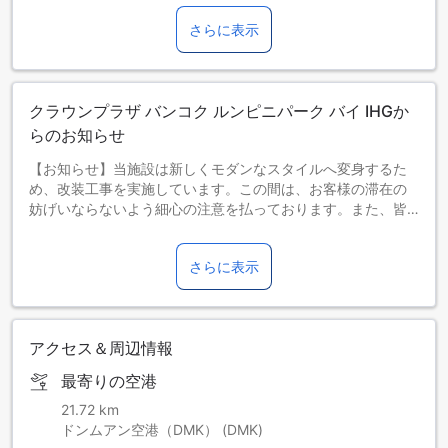
さらに表示
クラウンプラザ バンコク ルンピニパーク バイ IHGか
らのお知らせ
【お知らせ】当施設は新しくモダンなスタイルへ変身するた
め、改装工事を実施しています。この間は、お客様の滞在の
妨げいならないよう細心の注意を払っております。また、皆
さまのお越しを心よりお待ちしております。
お客様各位
さらに表示
当施設のヘルスクラブ内にあるサウナおよび更衣室は、リニ
ューアル工事のため2025年7月20日まで一時的にご利用いた
だけません。より快適な設備をご提供するための改装となり
ます。ご不便をおかけいたしますが、何卒ご理解賜りますよ
アクセス＆周辺情報
うお願い申し上げます。ご不明な点がございましたら、どう
ぞお気軽にお問い合わせください。
最寄りの空港
21.72 km
ドンムアン空港（DMK） (DMK)