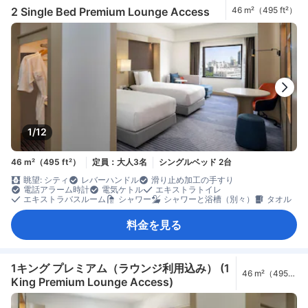
2 Single Bed Premium Lounge Access
46 m²（495 ft²）
1/12
46 m²（495 ft²）
定員：大人3名
シングルベッド 2台
眺望: シティ
レバーハンドル
滑り止め加工の手すり
電話アラーム時計
電気ケトル
エキストラトイレ
エキストラバスルーム
シャワー
シャワーと浴槽（別々）
タオル
料金を見る
1キング プレミアム（ラウンジ利用込み） (1
46 m²（495
King Premium Lounge Access)
ft²）