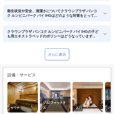
衛生状況や安全、清潔さについてクラウンプラザ バンコ
ク ルンピニパーク バイ IHGはどのような対策をとってい
ますか？
クラウンプラザ バンコク ルンピニパーク バイ IHGの子ど
も用エキストラベッドのポリシーはどうなっています
か？
さらに表示
設備・サービス
ジム/フィットネ
サウナ
ス
スパ
バ