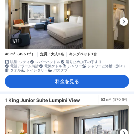
1/11
46 m²（495 ft²）
定員：大人3名
キングベッド 1台
眺望: シティ
レバーハンドル
滑り止め加工の手すり
電話アラーム時計
電気ケトル
シャワー
シャワーと浴槽（別々）
タオル
トイレタリー
バスタブ
料金を見る
1 King Junior Suite Lumpini View
53 m²（570 ft²）