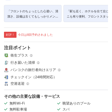
「フロントのちょっとした心遣い、清
「駅も近く、ホテルを出て左にコ
潔さ、設備は古くてもしっかりメンテ
ニも有り便利、フロントスタッフ
ナンスされており、さすがCrowne
本人の方がいて延泊対応もスムー
Plazaです。」
良かったです。」
好評！
今日は8回予約されました
注目ポイント
衛生プラス
行き届いた清掃
バンコクの旅行者向けエリア
チェックイン（24時間対応）
空港送迎
その他の主要な設備・サービス
無料Wi-Fi
眺望ありのプール
無料駐車場
スパ