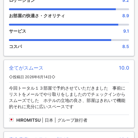
ロケーション
9.2
ラックスした時間を楽しむこともできます。
お部屋の快適さ・クオリティ
8.9
クラウンプラザ バンコク ルンピニパークのスポーツ施設
クラウンプラザ バンコク ルンピニパーク バイ IHGでは、スポ
サービス
9.1
ーツ愛好者にとって理想的な施設が整っています。屋内プー
ルは、快適な環境でリフレッシュできる空間を提供し、日差
コスパ
8.5
しを浴びながら楽しむことができる屋外プールも完備されて
います。どちらのプールも、リラクゼーションとエクササイ
ズの両方を楽しむことができるため、ゲストは自分のペース
でアクティブな時間を過ごすことができます。
全てがスムース
10.0
さらに、ゴルフコースも敷地内にあり、ゴルフを愛する方に
◇投稿日 2026年6月14日◇
は最適な環境です。テニスコートも完備しており、友人や家
族と一緒に楽しいひとときを過ごすことができます。フィッ
今回トータル１３部屋で予約させていただきました 事前に
トネスセンターは24時間営業しており、無料で利用できるフ
リストをメールでやり取りをしましたのでチェックインから
ィットネス設備が整っています。追加料金が必要なフィット
スムーズでした ホテルの立地の良さ、部屋はきれいで機能
ネスセンターもあり、より専門的なトレーニングや器具を利
的それに充分に広いスペースです
用したい方にも対応しています。
HIROMITSU
|
日本 | グループ旅行者
便利な施設が揃ったクラウンプラザ バンコク ルンピニパーク
バイ IHG