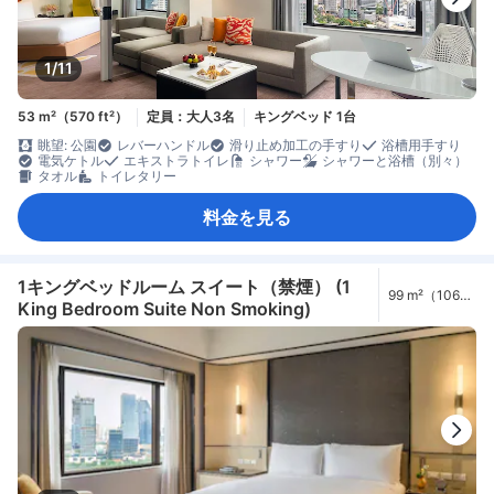
1/11
53 m²（570 ft²）
定員：大人3名
キングベッド 1台
眺望: 公園
レバーハンドル
滑り止め加工の手すり
浴槽用手すり
電気ケトル
エキストラトイレ
シャワー
シャワーと浴槽（別々）
タオル
トイレタリー
料金を見る
1キングベッドルーム スイート（禁煙） (1
99 m²（1066
King Bedroom Suite Non Smoking)
ft²）