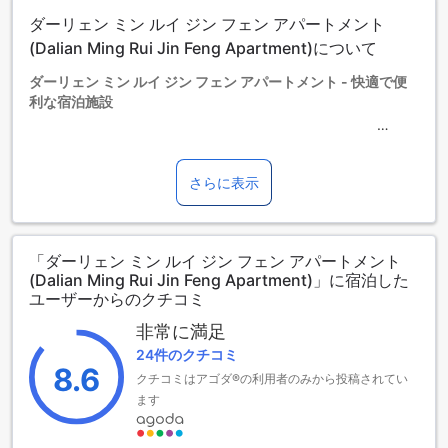
タイプの欄にエキストラベッド追加のオプションが提示され
ダーリェン ミン ルイ ジン フェン アパートメント
ていない場合は、エキストラベッドの追加はできません。
【ご注意】6部屋以上をご予約の場合は、異なるご予約条件や
(Dalian Ming Rui Jin Feng Apartment)について
追加料金が適用されることがありますのでご了承ください。
ダーリェン ミン ルイ ジン フェン アパートメント - 快適で便
利な宿泊施設
大連（ダーリェン）に位置するダーリェン ミン ルイ ジン フ
ェン アパートメントは、快適で便利な宿泊施設です。この3.0
さらに表示
つ星ホテルは、都心から約27.8キロメートルの距離にあり、
空港までは約47分の所要時間です。2012年に建てられたこの
ホテルには、38室の客室があります。チェックインは午後2時
「ダーリェン ミン ルイ ジン フェン アパートメント
から可能で、チェックアウトは正午までとなっています。お
(Dalian Ming Rui Jin Feng Apartment)」に宿泊した
子様の宿泊に関しては、無料での滞在はできませんが、追加
ユーザーからのクチコミ
料金が発生する場合があります。
非常に満足
至福のリラックス体験を提供するスパ
24件のクチコミ
8.6
クチコミはアゴダ®の利用者のみから投稿されてい
ダーリェン ミン ルイ ジン フェン アパートメントは、大連
ます
（ダーリェン）に位置する快適な宿泊施設です。このホテル
では、至福のリラックス体験を提供するスパをご利用いただ
けます。スパは、疲れた体を癒し、心身のバランスを取り戻