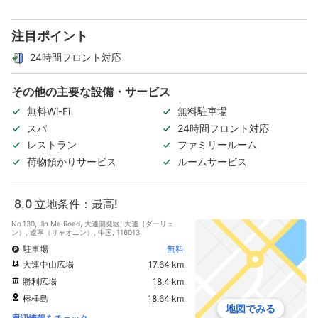
注目ポイント
24時間フロント対応
その他の主要な設備・サービス
無料Wi-Fi
無料駐車場
スパ
24時間フロント対応
レストラン
ファミリールーム
荷物預かりサービス
ルームサービス
8.0
立地条件：最高!
No.130, Jin Ma Road, 大連開発区, 大連（ダーリェ
ン）, 遼寧（リャオニン）, 中国, 116013
駐車場
無料
大連中山広場
17.64 km
勝利広場
18.4 km
棒棰島
18.64 km
地図でみる