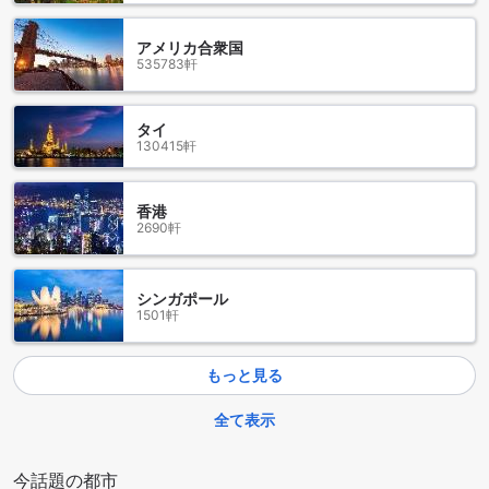
便利な交通施設を備えたダーリェン ミン ルイ ジン フェン ア
アメリカ合衆国
パートメント
535783軒
ダーリェン ミン ルイ ジン フェン アパートメントは、便利な
交通施設を提供しています。ホテルでは、ツアーの手配やレ
タイ
ンタカーの手配が可能です。また、無料の駐車場も利用でき
130415軒
ます。レンタカーを利用される方には、駐車場が無料で利用
できる便利なサービスです。ただし、駐車場の利用料金が別
途かかる場合もありますので、ご注意ください。ダーリェン
香港
ミン ルイ ジン フェン アパートメントでは、交通手段に関し
2690軒
ての利便性を重視しており、快適な滞在をサポートします。
快適な客室設備が揃ったダーリェン ミン ルイ ジン フェン ア
シンガポール
パートメント
1501軒
ダーリェン ミン ルイ ジン フェン アパートメントは、快適な
もっと見る
滞在をお約束するさまざまな客室設備を提供しています。客
室にはエアコンが完備されており、快適な室温を保つことが
全て表示
できます。また、ヘアドライヤーやテレビも完備されてお
り、快適な滞在に必要なアメニティを手に入れることができ
ます。さらに、衛星/ケーブルテレビも利用でき、様々なチャ
今話題の都市
ンネルを楽しむことができます。冷蔵庫も完備されており、