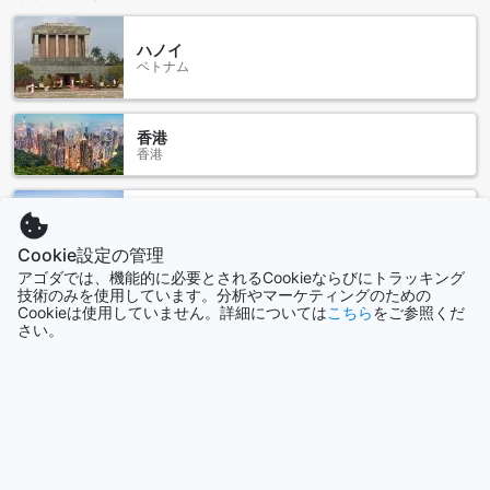
飲み物や食べ物を手軽に保存することができます。ダーリェ
ン ミン ルイ ジン フェン アパートメントの客室は、快適さと
ハノイ
便利さを追求した設備で、滞在をより一層充実させることが
ベトナム
できます。
ダーリェン ミン ルイ ジン フェン アパートメントのダイニン
香港
グ施設
香港
ダーリェン ミン ルイ ジン フェン アパートメントは、滞在中
バリ島
に快適な食事体験を提供するために、レストランとルームサ
インドネシア
ービスを提供しています。レストランでは、バラエティ豊か
Cookie設定の管理
な料理を楽しむことができます。ここでは、地元の食材を使
アゴダでは、機能的に必要とされるCookieならびにトラッキング
用した本格的な中国料理や国際料理を味わうことができま
名古屋
技術のみを使用しています。分析やマーケティングのための
す。シェフが厳選した食材と繊細な調理法により、素晴らし
日本
Cookieは使用していません。詳細については
こちら
をご参照くだ
い味わいをお楽しみいただけます。また、ルームサービスも
さい。
利用可能で、自室で食事を楽しむことができます。メニュー
パリ
は多様で、24時間いつでも注文が可能です。忙しいスケジュ
フランス
ールの旅行者にとっては、便利で手軽なオプションです。ダ
ーリェン ミン ルイ ジン フェン アパートメントでは、お客様
の食事体験を大切にし、心地よい滞在をお約束します。
もっと見る
ダーリェン ミン ルイ ジン フェン アパートメントのお部屋の
全て表示