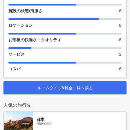
すための理想的な場所です。美しいインテリアと落ち着いた
雰囲気が特徴で、プロのセラピストによるマッサージやトリ
施設の状態/清潔さ
6
ートメントを受けることができます。また、ホテル内にはジ
ャグジーやサウナも完備されており、リラックスした時間を
ロケーション
8
過ごすことができます。スパでの贅沢なひとときをお楽しみ
ください。
お部屋の快適さ・クオリティ
6
便利な設備が充実したダーリェン ミン ルイ ジン フェン アパ
ートメント
サービス
2
ダーリェン ミン ルイ ジン フェン アパートメントは、豊富な
便利な設備を提供しています。宿泊施設内には、ランドリー
コスパ
6
サービスやルームサービスがあり、快適な滞在をサポートし
ます。また、セーフティボックスやコンシェルジュも完備さ
れており、貴重品の保管や旅行のアドバイスにも便利です。
ルームタイプ&料金一覧へ戻る
パブリックエリアではWi-Fiが利用可能であり、快適なインタ
ーネット環境を提供しています。さらに、指定の喫煙エリア
も設けられており、喫煙者の方にも配慮されています。全客
人気の旅行先
室で無料のWi-Fiが利用でき、快適なネットワーク接続をお楽
しみいただけます。チェックイン/チェックアウトもスムーズ
日本
に行えるエクスプレスサービスや、荷物の預かりサービスも
158993軒
利用できます。