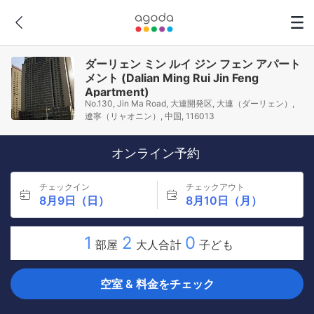
ダーリェン ミン ルイ ジン フェン アパート
メント (Dalian Ming Rui Jin Feng
Apartment)
No.130, Jin Ma Road, 大連開発区, 大連（ダーリェン）,
遼寧（リャオニン）, 中国, 116013
オンライン予約
チェックイン
チェックアウト
8月9日（日）
8月10日（月）
1
2
0
部屋
大人合計
子ども
空室 & 料金をチェック