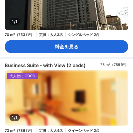
1/1
70 m²（753 ft²）
定員：大人3名
シングルベッド 2台
料金を見る
Business Suite - with View (2 beds)
73 m²（786 ft²）
大人数に GOOD
1/1
73 m²（786 ft²）
定員：大人4名
クイーンベッド 2台