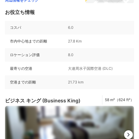
周辺情報をチェック
お役立ち情報
コスパ
6.0
市内中心地までの距離
27.8 Km
ロケーション評価
8.0
最寄りの空港
大連周水子国際空港 (DLC)
空港までの距離
21.73 km
ビジネス キング (Business King)
58 m²（624 ft²）