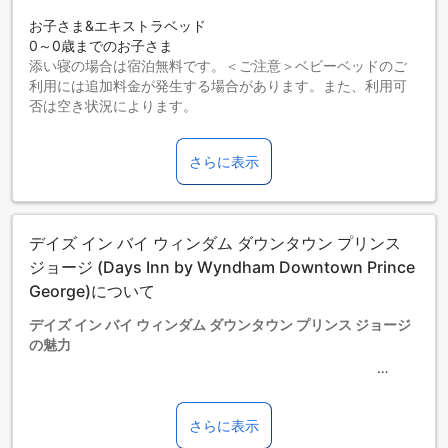
お子さま&エキストラベッド
0～0歳までのお子さま
添い寝の場合は宿泊無料です。＜ご注意＞ベビーベッドのご
利用には追加料金が発生する場合があります。また、利用可
否は空き状況によります。
1～17歳までのお子さま
添い寝の場合は宿泊無料です。
さらに表示
18歳以上の宿泊者は大人とみなされます。
エキストラベッドの追加可否は、ルームタイプにより異なり
ます。各ルームタイプ欄の記載をお確かめください。ルーム
タイプの欄にエキストラベッド追加のオプションが提示され
デイズ イン バイ ウィンダム ダウンタウン プリンス
ていない場合は、エキストラベッドの追加はできません。
【ご注意】6部屋以上をご予約の場合は、異なるご予約条件や
ジョージ (Days Inn by Wyndham Downtown Prince
追加料金が適用されることがありますのでご了承ください。
George)について
デイズ イン バイ ウィンダム ダウンタウン プリンス ジョージ
の魅力
プリンスジョージ（BC）、カナダに位置するデイズ イン バ
イ ウィンダム ダウンタウン プリンス ジョージは、快適さと
便利さを兼ね備えた2.5つ星のホテルです。このホテルは、全
さらに表示
74室の客室を備えており、ビジネスや観光の拠点として最適