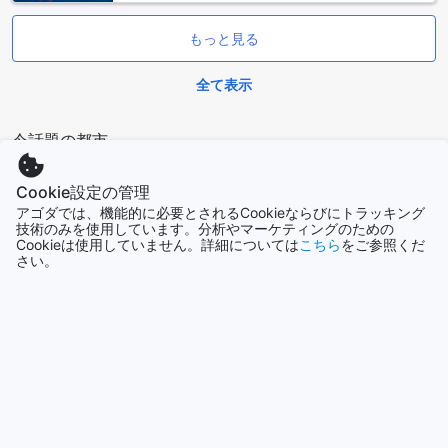
囲気の中でトレーニングを楽しむことができます。また、清
潔感があり、快適に利用できるよう配慮されています。運動
もっと見る
後には、リフレッシュできる水分補給スペースも用意されて
おり、ゲストの健康をサポートするための細やかな配慮が感
全て表示
じられます。デイズ イン バイ ウィンダム ダウンタウン プリ
ンス ジョージでの滞在中に、ぜひこのフィットネスセンター
を利用して、心身ともにリフレッシュしてください。
今話題の都市
デイズ イン バイ ウィンダム ダウンタウン プリンス ジョージ
の便利な施設
Cookie設定の管理
ソウル
韓国
アゴダでは、機能的に必要とされるCookieならびにトラッキング
技術のみを使用しています。分析やマーケティングのための
デイズ イン バイ ウィンダム ダウンタウン プリンス ジョージ
Cookieは使用していません。詳細については
こちら
をご参照くだ
では、快適な滞在をサポートするために、充実した便利な施
さい。
設が整っています。まず、全客室で無料のWi-Fiが利用可能
ロサンゼルス（CA）
で、ビジネスやプライベートの目的に関わらず、インターネ
アメリカ合衆国
ット接続がスムーズに行えます。旅行中でも、仕事のメール
チェックやSNSの更新、動画のストリーミングなど、ストレ
スなく行えるのは嬉しいポイントです。
チェンマイ
さらに、公共エリアでもWi-Fiが利用できるため、ロビーや共
タイ
用スペースでリラックスしながらインターネットを楽しむこ
とができます。友人や家族と連絡を取り合ったり、観光スポ
コタキナバル
ットの情報を調べたりするのにも最適です。デイズ イン バイ
マレーシア