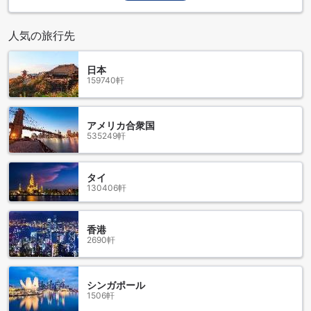
な選択肢となっています。モダンな設備とアットホームな雰
囲気が融合した空間で、訪れるすべてのゲストに心地よい滞
人気の旅行先
在を提供します。
特にファミリー旅行に最適なこのホテルでは、0歳から17歳の
お子様が無料で宿泊可能です。お子様連れの方々も安心して
日本
159740軒
ご利用いただける環境が整っており、家族全員が楽しめる思
い出に残るひとときをお過ごしいただけます。デイズ イン バ
イ ウィンダム ダウンタウン プリンス ジョージは、あなたの
旅をより特別なものにするための理想的な宿泊先です。
アメリカ合衆国
535249軒
デイズ イン バイ ウィンダム ダウンタウン プリンス ジョージ
のフィットネスセンター
タイ
130406軒
デイズ イン バイ ウィンダム ダウンタウン プリンス ジョージ
では、健康とフィットネスを重視するゲストのために充実し
たフィットネスセンターを提供しています。この施設は、最
香港
新のトレーニング機器が揃っており、心拍数を上げるための
2690軒
エアロバイクやランニングマシン、筋力トレーニング用のウ
ェイトマシンなどが完備されています。旅行中でも日常のト
レーニングを続けたい方にとって、最適な環境が整っていま
シンガポール
す。
1506軒
フィットネスセンターは明るく広々としており、心地よい雰