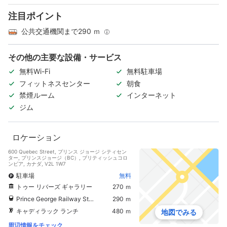
注目ポイント
公共交通機関まで290 ｍ
その他の主要な設備・サービス
無料Wi-Fi
無料駐車場
フィットネスセンター
朝食
禁煙ルーム
インターネット
ジム
ロケーション
600 Quebec Street, プリンス ジョージ シティセン
ター, プリンスジョージ（BC）, ブリティッシュコロ
ンビア, カナダ, V2L 1W7
駐車場
無料
トゥー リバーズ ギャラリー
270 ｍ
Prince George Railway Station
290 ｍ
キャディラック ランチ
480 ｍ
地図でみる
周辺情報をチェック