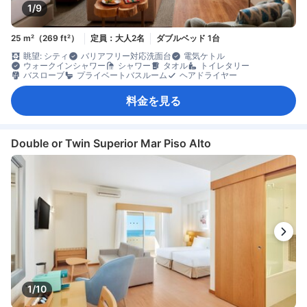
1/9
25 m²（269 ft²）
定員：大人2名
ダブルベッド 1台
眺望: シティ
バリアフリー対応洗面台
電気ケトル
ウォークインシャワー
シャワー
タオル
トイレタリー
バスローブ
プライベートバスルーム
ヘアドライヤー
料金を見る
Double or Twin Superior Mar Piso Alto
1/10