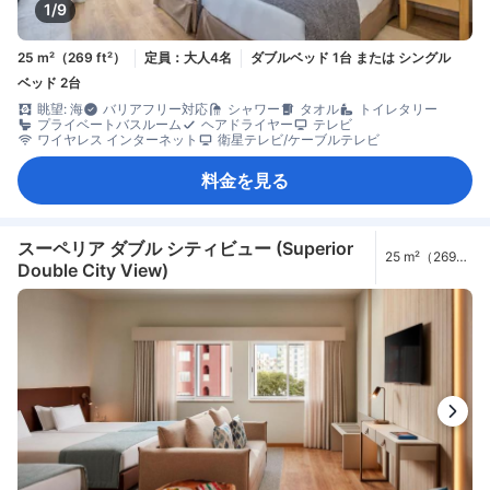
1/9
25 m²（269 ft²）
定員：大人4名
ダブルベッド 1台 または シングル
ベッド 2台
眺望: 海
バリアフリー対応
シャワー
タオル
トイレタリー
プライベートバスルーム
ヘアドライヤー
テレビ
ワイヤレス インターネット
衛星テレビ/ケーブルテレビ
料金を見る
スーペリア ダブル シティビュー (Superior
25 m²（269
Double City View)
ft²）