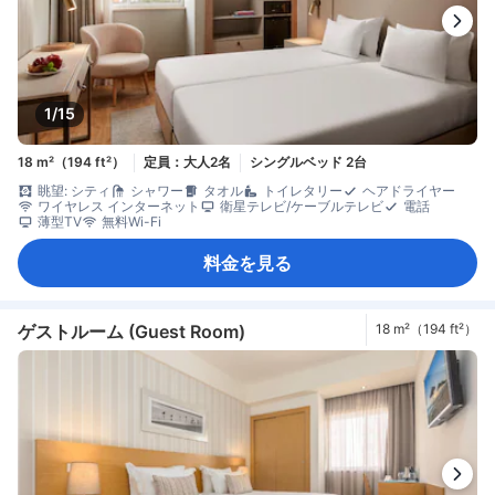
1/15
18 m²（194 ft²）
定員：大人2名
シングルベッド 2台
眺望: シティ
シャワー
タオル
トイレタリー
ヘアドライヤー
ワイヤレス インターネット
衛星テレビ/ケーブルテレビ
電話
薄型TV
無料Wi-Fi
料金を見る
ゲストルーム (Guest Room)
18 m²（194 ft²）