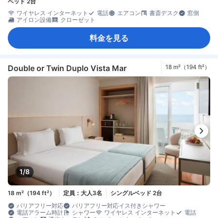
ベッド 2台
ワイヤレス インターネット
電話
エアコン
書斎デスク
窓側
アイロン設備
クローゼット
料金を見る
Double or Twin Duplo Vista Mar
18 m²（194 ft²）
1/8
18 m²（194 ft²）
定員：大人3名
シングルベッド 2台
バリアフリー対応
バリアフリー対応イス付きシャワー
電話アラーム時計
シャワー
ワイヤレス インターネット
電話