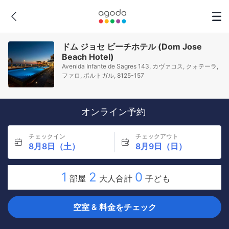
ドム ジョセ ビーチホテル (Dom Jose
Beach Hotel)
Avenida Infante de Sagres 143, カヴァコス, クォテーラ,
ファロ, ポルトガル, 8125-157
オンライン予約
チェックイン
チェックアウト
8月8日（土）
8月9日（日）
1
2
0
部屋
大人合計
子ども
空室 & 料金をチェック