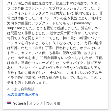
ドム ジョセ ビーチホテルでは、アクティブな旅行者にぴった
スした海辺の滞在に最適です。部屋は非常に清潔で、スタッ
りの多彩なスポーツ施設を提供しています。フィットネスセ
フは例外的にフレンドリーでプロフェッショナルでした。チ
ンターは最新の設備が整っており、宿泊客は自由に利用でき
ェックインとチェックアウトは両方とも2分以内で完了し、非
るため、旅の合間にも健康を維持できます。また、テニスコ
常に効率的でした。 オフシーズンの空き状況により、無料で
ートが完備されており、友人や家族と一緒に楽しい試合を楽
海向きの部屋にアップグレードしてもらい pleasantly
しむことができます。
surprisedました。とても親切で感謝しました。滞在中、Wi-Fi
さらに、ホテルのプライベートビーチでは、モータースポー
は問題なく作動しました。 朝食は質の面で良かったですが、
ツやウィンドサーフィンなどのウォータースポーツを体験す
毎日ちょうど同じメニューでした。特に温かい料理のバリエ
ることができます。アウトドアプールでリフレッシュした後
ーションを増やすと、さらに良くなるでしょう。 毎日の清掃
は、乗馬やハイキングトレイルで自然を満喫するのもおすす
は細部にわたって非常に丁寧に行われました。ホテルはレス
めです。ドム ジョセ ビーチホテルは、アクティブなライフス
トラン、カフェ、バス停にも非常に便利な場所にあります。
タイルを楽しむための理想的な拠点です。
また、ホテルを通じて1日自転車をレンタルしましたが、手配
は非常に迅速かつスムーズでした。シティバイクにはギアが
ドム ジョセ ビーチホテルの便利な施設
あり、ヴァレ・ド・ロボやヴィラモウラなどの近隣エリアを
探検するのに最適でした。 全体的に、ポルトガルのクアルテ
ドム ジョセ ビーチホテルでは、宿泊客の快適さを最優先に考
イラで静かで清潔、快適な宿泊先を探しているなら、このホ
えた便利な施設が充実しています。全客室に無料のWi-Fiが完
テルを強くお勧めします。
備されており、公共エリアでも快適にインターネットを利用
AIによる自動翻訳
できます。これにより、旅行中も簡単に情報を検索したり、
元の言語で表示する
友人や家族と連絡を取ったりすることができます。また、毎
日のハウスキーピングサービスが提供されており、清潔で快
Yogesh
|
オランダ | ひとり旅
適な空間を保つことができます。
さらに、ホテル内には便利なランドリーサービスもあり、長