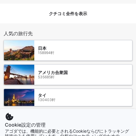
View」、「Superior Partial Sea View Double Room」など、
多彩な選択肢からお好みに合わせてお選びいただけます。
クチコミ全件を表示
Agodaでの予約を通じて、ドム ジョセ ビーチホテルの客室を
簡単に手に入れることができます。特別な料金プランやお得
な割引を利用することで、最良の価格で宿泊を実現。さら
人気の旅行先
に、簡単でストレスのない予約プロセスを体験できるため、
旅行計画がスムーズに進みます。美しいポルトガルの海辺で
の滞在を、ぜひAgodaでお楽しみください。
日本
158994軒
カヴァコスの魅力 - クォテーラの隠れた宝石
カヴァコスは、ポルトガルのクォテーラに位置する美しいビ
アメリカ合衆国
ーチで、訪れる人々に素晴らしい体験を提供します。透き通
535685軒
った青い海と黄金の砂浜が広がるこのエリアは、リラックス
したい方にも、アクティブなアドベンチャーを求める方にも
最適です。周囲には、地元のカフェやレストランが点在して
タイ
130403軒
おり、新鮮なシーフードや伝統的なポルトガル料理を楽しむ
ことができます。特に、夕暮れ時に海を眺めながらの食事
は、心に残るひとときとなるでしょう。
香港
また、カヴァコスは自然の美しさにも恵まれています。周辺
2694軒
Cookie設定の管理
にはハイキングコースやサイクリングトレイルがあり、地元
アゴダでは、機能的に必要とされるCookieならびにトラッキング
の植物や動物を観察しながらの散策が楽しめます。ビーチで
技術のみを使用しています。分析やマーケティングのための