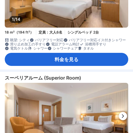
1/14
18 m²（194 ft²）
定員：大人6名
シングルベッド 2台
眺望: シティ
バリアフリー対応
バリアフリー対応イス付きシャワー
滑り止め加工の手すり
電話アラーム時計
浴槽用手すり
電気ケトル
シャワー
シャワーチェア
タオル
料金を見る
スーペリアルーム (Superior Room)