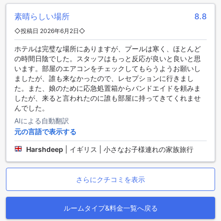
朝食はビュッフェスタイルで、豊富な選択肢からお好きなも
素晴らしい場所
8.8
のをお召し上がりいただけます。コンチネンタルブレックフ
ァーストもご用意しており、軽やかな朝を迎えることができ
◇投稿日 2026年6月2日◇
ます。
ホテルは完璧な場所にありますが、プールは寒く、ほとんど
また、ルームサービスも充実しており、お部屋でリラックス
の時間日陰でした。スタッフはもっと反応が良いと良いと思
しながらお食事を楽しむことも可能です。毎日のハウスキー
います。部屋のエアコンをチェックしてもらうようお願いし
ピングサービスにより、清潔で快適な空間が保たれているた
ましたが、誰も来なかったので、レセプションに行きまし
め、ゆったりとした食事の時間をお過ごしいただけます。ド
た。また、娘のために応急処置箱からバンドエイドを頼みま
ム ジョセ ビーチホテルでのダイニングは、特別なひとときを
したが、来ると言われたのに誰も部屋に持ってきてくれませ
演出することでしょう。
んでした。
ドム ジョセ ビーチホテルの客室オファリング
AIによる自動翻訳
元の言語で表示する
ドム ジョセ ビーチホテルでは、様々なタイプの客室をご用意
しております。まず、海の美しい景色を楽しむことができる
Harshdeep
|
イギリス | 小さなお子様連れの家族旅行
「Sea View Standard Single Room」は、21平方メートルの
広さを誇り、リラックスしたひとときを提供します。また、2
つのシングルベッドを備えた「Standard City View」や
さらにクチコミを表示
「Standard Sea View」は、それぞれ18平方メートルのスペ
ースで、快適な滞在をサポートします。さらに、シンプルで
ありながら心地よい「Standard Single」や、上級クラスの
ルームタイプ&料金一覧へ戻る
「Superior Double City View」、「Superior Double Sea