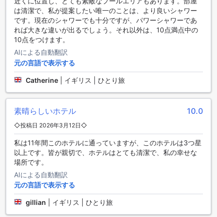
近くに位置し、とても素敵なプールエリアもあります。部屋
ドム ジョセ ビーチホテルの客室設備
は清潔で、私が提案したい唯一のことは、より良いシャワー
です。現在のシャワーでも十分ですが、パワーシャワーであ
ドム ジョセ ビーチホテルの客室は、快適さと便利さを追求し
れば大きな違いが出るでしょう。それ以外は、10点満点中の
た設計が施されています。各部屋にはエアコンが完備されて
10点をつけます。
おり、ポルトガルの温暖な気候を快適に過ごすことができま
す。また、テレビや衛星放送、ケーブルテレビが設置されて
AIによる自動翻訳
おり、さまざまなチャンネルを楽しむことができます。さら
元の言語で表示する
に、ミニバーと冷蔵庫も完備されているため、お好きな飲み
Catherine
|
イギリス | ひとり旅
物をいつでもお楽しみいただけます。
客室には専用のバルコニーやテラスがあり、爽やかな海風を
感じながらリラックスすることができます。バスルームには
素晴らしいホテル
10.0
ヘアドライヤーや高品質なアメニティが揃っており、タオル
やリネンも清潔に整えられています。遮光カーテンがあるた
◇投稿日 2026年3月12日◇
め、プライバシーを守りながら、快適な睡眠をサポートしま
す。また、別々のリビングルームがあるタイプのお部屋もあ
私は11年間このホテルに通っていますが、このホテルは3つ星
り、家族や友人との滞在をさらに楽しいものにしてくれま
以上です。皆が親切で、ホテルはとても清潔で、私の幸せな
す。
場所です。
AIによる自動翻訳
ドム ジョセ ビーチホテルのダイニング施設
元の言語で表示する
ドム ジョセ ビーチホテルでは、ゲストの皆様に素晴らしいダ
gillian
|
イギリス | ひとり旅
イニング体験を提供しています。ホテル内のレストランで
は、新鮮な地元の食材を使用した多彩な料理が楽しめます。