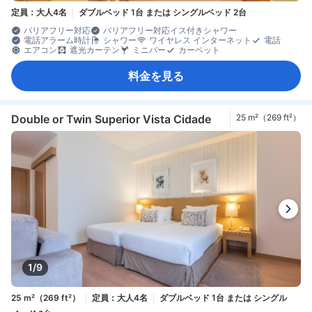
定員：大人4名
ダブルベッド 1台 または シングルベッド 2台
バリアフリー対応
バリアフリー対応イス付きシャワー
電話アラーム時計
シャワー
ワイヤレス インターネット
電話
エアコン
遮光カーテン
ミニバー
カーペット
料金を見る
Double or Twin Superior Vista Cidade
25 m²（269 ft²）
1/9
25 m²（269 ft²）
定員：大人4名
ダブルベッド 1台 または シングル