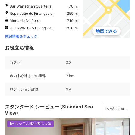
Bar D'artagnan Quarteira
70 ｍ
Repartição de Finanças de Quarteira
250 ｍ
Mercado Do Peixe
710 ｍ
OPENWATERS Diving Center
820 ｍ
地図でみる
周辺情報をチェック
お役立ち情報
コスパ
8.3
市内中心地までの距離
2 km
ロケーション評価
9.4
スタンダード シービュー (Standard Sea
18 m²（194
View)
ft²）
カップル旅行者に人気