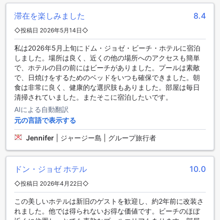
期滞在の方やアクティブに観光を楽しむ方にとって非常に助
滞在を楽しみました
8.4
かります。荷物の保管ができるラゲッジストレージや、自動
販売機も完備されており、必要なものを手軽に手に入れるこ
◇投稿日 2026年5月14日◇
とができます。ルームサービスも利用可能で、客室でゆった
りと食事を楽しむことができるため、リラックスした時間を
私は2026年5月上旬にドム・ジョゼ・ビーチ・ホテルに宿泊
過ごすのに最適な環境が整っています。
しました。場所は良く、近くの他の場所へのアクセスも簡単
で、ホテルの目の前にはビーチがありました。プールは素敵
ドム ジョセ ビーチホテルの交通施設
で、日焼けをするためのベッドをいつも確保できました。朝
食は非常に良く、健康的な選択肢もありました。部屋は毎日
ドム ジョセ ビーチホテルでは、快適で便利な交通施設を豊富
清掃されていました。またそこに宿泊したいです。
にご用意しております。空港への送迎サービスは、到着から
AIによる自動翻訳
出発まで、ゲストの皆様の移動をスムーズにサポートしま
元の言語で表示する
す。事前に予約をしておけば、空港での待ち時間を最小限に
抑え、安心してホテルへと向かうことができます。
Jennifer
|
ジャージー島 | グループ旅行者
また、観光を楽しみたい方のために、各種ツアーの手配も行
っております。周辺の美しい観光地を巡るためのシャトルサ
ービスも利用可能で、ストレスなく観光を楽しむことができ
ドン・ジョゼ ホテル
10.0
ます。さらに、レンタカーサービスやタクシーサービスも提
◇投稿日 2026年4月22日◇
供しており、自由な移動をサポートします。ドム ジョセ ビー
チホテルは、ゲストの皆様が快適に過ごせるよう、あらゆる
この美しいホテルは新旧のゲストを歓迎し、約2年前に改装さ
交通手段を整えております。
れました。他では得られないお得な価値です。ビーチのほぼ