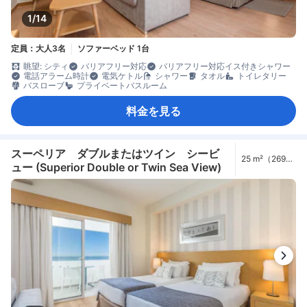
1/14
定員：大人3名
ソファーベッド 1台
眺望: シティ
バリアフリー対応
バリアフリー対応イス付きシャワー
電話アラーム時計
電気ケトル
シャワー
タオル
トイレタリー
バスローブ
プライベートバスルーム
料金を見る
スーペリア ダブルまたはツイン シービ
25 m²（269
ュー (Superior Double or Twin Sea View)
ft²）