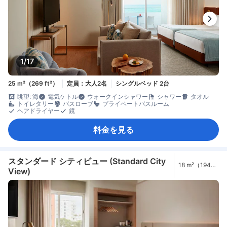
1/17
25 m²（269 ft²）
定員：大人2名
シングルベッド 2台
眺望: 海
電気ケトル
ウォークインシャワー
シャワー
タオル
トイレタリー
バスローブ
プライベートバスルーム
ヘアドライヤー
鏡
料金を見る
スタンダード シティビュー (Standard City
18 m²（194
View)
ft²）