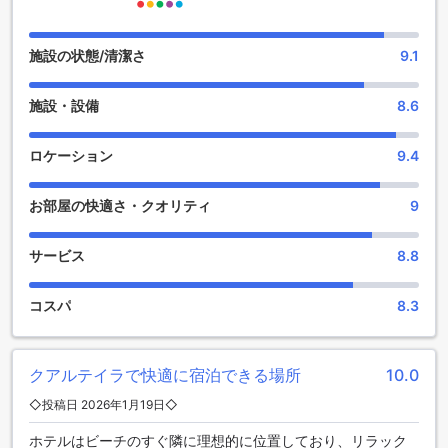
ドム ジョセ ビーチホテルのエンターテイメント施設
施設の状態/清潔さ
9.1
ドム ジョセ ビーチホテルでは、滞在中のリラクゼーションと
楽しみを提供する多彩なエンターテイメント施設が整ってい
施設・設備
8.6
ます。まず、ホテル内にあるバーでは、リフレッシュできる
ドリンクやカクテルを楽しむことができ、友人や家族と共に
素敵なひとときを過ごせます。バーカウンターでは、地元の
ロケーション
9.4
特産品を使用したオリジナルカクテルも楽しめるため、ポル
トガルの風味を感じながら、心地よい夜を演出してくれるこ
お部屋の快適さ・クオリティ
9
とでしょう。
また、共有ラウンジやテレビエリアも完備されており、他の
ゲストとの交流や、リラックスした時間を過ごすのに最適で
サービス
8.8
す。大画面のテレビでお気に入りの映画やスポーツ観戦を楽
しむことができ、心温まるコミュニティの雰囲気を味わえま
コスパ
8.3
す。さらに、マッサージサービスも提供されており、旅の疲
れを癒す最高のひとときをお過ごしいただけます。ドム ジョ
セ ビーチホテルでの滞在は、心身ともにリフレッシュできる
特別な体験となることでしょう。
クアルテイラで快適に宿泊できる場所
10.0
◇投稿日 2026年1月19日◇
ドム ジョセ ビーチホテルのスポーツ施設
ホテルはビーチのすぐ隣に理想的に位置しており、リラック