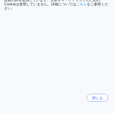
は、サーフィンやカヤックなどのウォータースポーツも盛ん
Cookieは使用していません。詳細については
こちら
をご参照くだ
シンガポール
で、アクティブな休日を過ごすにはうってつけの場所です。
さい。
1505軒
カヴァコスでの滞在は、リフレッシュするだけでなく、ポル
トガルの自然と文化を深く体験する素晴らしい機会となるで
しょう。
もっと見る
クォテーラの空港からドム ジョセ ビーチホテルへのアクセス
全て表示
方法
クォテーラ、ポルトガルへの旅行を計画しているなら、最寄
今話題の都市
りの空港からドム ジョセ ビーチホテルへのアクセスは非常に
便利です。最寄りの空港は、リスボン・ポルトガル空港
シンガポール
（Lisbon Portela Airport）であり、ここからカヴァコスまで
シンガポール
の移動方法はいくつかあります。空港を出たら、タクシーを
利用するのが最も快適で直行の方法です。タクシーは24時間
シドニー
営業しており、ドム ジョセ ビーチホテルまで約30分の距離
オーストラリア
で、料金はおおよそ€30〜€40程度です。タクシーの運転手は
英語を話すことが多いので、安心して乗車できます。
また、公共交通機関を利用する場合は、空港からリスボンの
済州（チェジュ）
地下鉄に乗り、ロッシオ駅（Rossio Station）で降りてくださ
閉じる
韓国
い。そこから、カヴァコス行きのバスに乗り換えます。バス
の運行は比較的頻繁で、所要時間は1時間以上かかることがあ
りますが、料金は非常にリーズナブルです。ドム ジョセ ビー
ロンドン