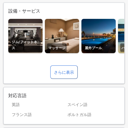
設備・サービス
ジム/フィットネ
ス
マッサージ
屋外プール
バ
さらに表示
対応言語
英語
スペイン語
フランス語
ポルトガル語