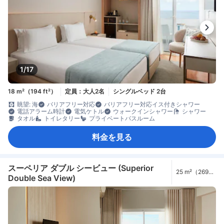
1/17
18 m²（194 ft²）
定員：大人2名
シングルベッド 2台
眺望: 海
バリアフリー対応
バリアフリー対応イス付きシャワー
電話アラーム時計
電気ケトル
ウォークインシャワー
シャワー
タオル
トイレタリー
プライベートバスルーム
料金を見る
スーペリア ダブル シービュー (Superior
25 m²（269
Double Sea View)
ft²）