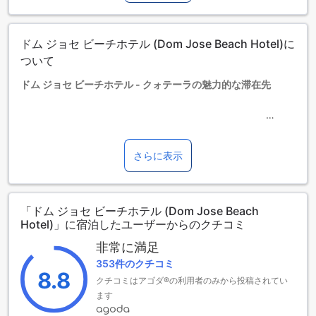
ていない場合は、エキストラベッドの追加はできません。
【ご注意】6部屋以上をご予約の場合は、異なるご予約条件や
追加料金が適用されることがありますのでご了承ください。
ドム ジョセ ビーチホテル (Dom Jose Beach Hotel)に
ついて
ドム ジョセ ビーチホテル - クォテーラの魅力的な滞在先
クォテーラの美しい海岸沿いに位置するドム ジョセ ビーチホ
テルは、1965年に建設され、2024年に最新の改装が施された
魅力的な3つ星ホテルです。市の中心部からわずか2キロの距
さらに表示
離にあり、観光名所や地元の文化を楽しむのに最適なロケー
ションです。また、空港までのアクセスも良好で、わずか25
分の距離にありますので、旅行者にとって便利な拠点となり
「ドム ジョセ ビーチホテル (Dom Jose Beach
ます。
Hotel)」に宿泊したユーザーからのクチコミ
このホテルは154室の客室を有しており、快適な滞在を提供し
ます。チェックインは午後3時から、チェックアウトは正午12
非常に満足
時まで可能なので、ゆったりとした時間をお楽しみいただけ
353件のクチコミ
ます。さらに、0歳から2歳のお子様は無料で宿泊できるポリ
8.8
クチコミはアゴダ®の利用者のみから投稿されてい
シーがあり、家族連れのお客様にも優しい設計となっていま
す。ドム ジョセ ビーチホテルで、贅沢なひとときをお過ごし
ます
ください。