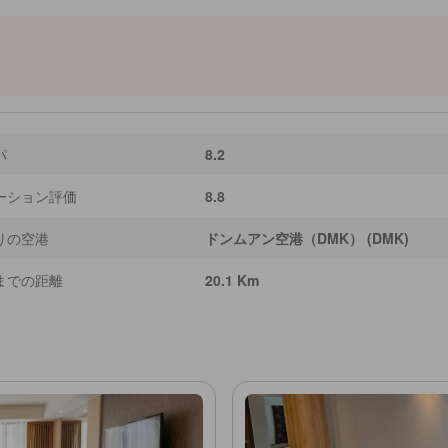
は徒歩ですぐ、セントラル ワールドとエムクオーティエへは買い物や食事を楽しむ
グネチャーカクテルを揃えたスタイリッシュなバー、充実したフィットネスセン
レッシュできるシャワーを完備し、一部の客室には屋外やプールの眺めが楽しめる専
適さを提供します。 ［一部コンテンツは生成AIによって作成されています。情
パ
8.2
ーション評価
8.8
りの空港
ドンムアン空港（DMK） (DMK)
までの距離
20.1 Km