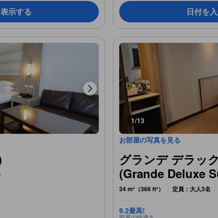
を表示する
日付を入
1/13
お部屋の写真を見る
)
グランデ デラッ
(Grande Deluxe S
台
34 m²（366 ft²）
定員：大人3名
9.2
最高!
部屋の快適さ