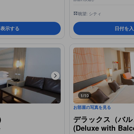
眺望: シティ
を表示する
日付を入
1/10
お部屋の写真を見る
)
デラックス（バル
(Deluxe with Bal
台