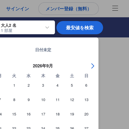
から宿泊選びをされるユーザーにとっても参考となる信頼できる情報源
サインイン
メンバー登録（無料）
大人2 名
最安値を検索
1 部屋
使用して、チェックイン日とチェックアウト日を移動します。エンターキー
バンコクの宿泊施設 全12,048軒を見る
日付未定
2026年9月
月
火
水
木
金
土
日
1
2
3
4
5
6
7
8
9
10
11
12
13
4
15
16
17
18
19
20
1
22
23
24
25
26
27