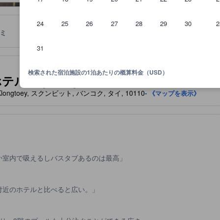
24
25
26
27
28
29
30
2
ミ
ロケーション
宿泊ポリシー
31
泊施設に備わっていると予想される快適さや客室設備のレベルを示すも
検索された宿泊施設の1泊あたりの概算料金（USD）
Dynasty Grande Hotel)
 Rd., Klongtoey, スクンビット, バンコク, タイ, 10110
- 《マップを表示》
か室内で吸えるしバスタブあるのは最高
付近のホテルと比べると広い。