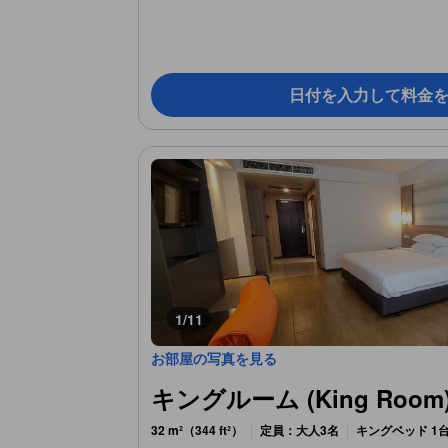
日付を入力して料金
1/11
お部屋の写真を見る
キングルーム (King Room
32 m²（344 ft²）
定員：大人3名
キングベッド 1