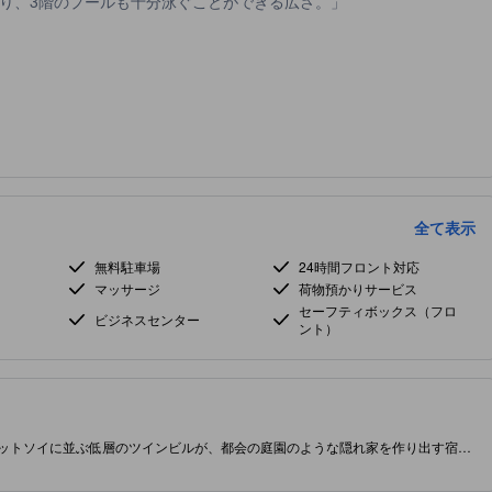
り、3階のプールも十分泳ぐことができる広さ。
全て表示
無料駐車場
24時間フロント対応
マッサージ
荷物預かりサービス
セーフティボックス（フロ
ビジネスセンター
ント）
ビットソイに並ぶ低層のツインビルが、都会の庭園のような隠れ家を作り出す宿泊
ッキを備え、静かなテラスのポケットや居心地の良いレトロな趣が感じられま
も魅力です。スクンビットの賑やかなエリアに位置し、買物や夜遊び、屋台グル