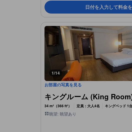
日付を入力して料金
1/14
お部屋の写真を見る
キングルーム (King Room
34 m²（366 ft²）
定員：大人4名
キングベッド 1
眺望: 眺望あり