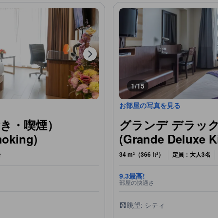
1/15
お部屋の写真を見る
き・喫煙）
グランデ デラッ
moking)
(Grande Deluxe K
台
34 m²（366 ft²）
定員：大人3名
9.3
最高!
部屋の快適さ
眺望: シティ