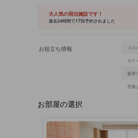
メがすぐそば。ターミナル 21 ショッピング モールへ
ために約2kmの距離です。施設にはきらめくプール、シ
ターがあります。客室はエアコン、無料Wi‑Fi、リフ
大人気の宿泊施設です！
用のバルコニーやテラスが付いており、二人旅に便利な快
報が正確でない可能性があります。］
17
過去24時間で
回予約されました
お役立ち情報
コス
ロケ
最寄
空港
お部屋の選択