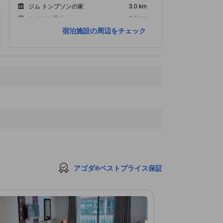
ジム トンプソンの家
3.0 km
カオサン通り
6.5 km
宿泊施設の周辺をチェック
ワット プラ チェトゥポン
6.7 km
最寄りスポット
Parking Lot
150 ｍ
Sin Bar
230 ｍ
スウェーデン大使館
230 ｍ
Dental Hospital Thailand
240 ｍ
Chaos 9
250 ｍ
アゴダ®ベストプライス保証