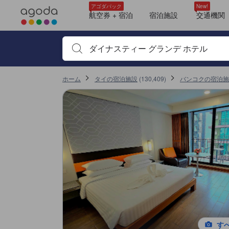
＜NEW＞クチコミ評価の傾向
アゴダに掲載されているクチコミは実際に予約をし、宿泊を終えたゲス
ロケーション
サービス
清潔さ
プール
客室面積
コスパ良し
部屋の快適さ
ジム
ナイトライフ
tooltip
tooltip
tooltip
tooltip
tooltip
tooltip
tooltip
tooltip
tooltip
tooltip
tooltip
tooltip
tooltip
tooltip
tooltip
tooltip
tooltip
tooltip
tooltip
tooltip
sentiment-positive-indicator
sentiment-negative-indicator
sentiment-positive-indicator
sentiment-negative-indicator
sentiment-positive-indicator
sentiment-negative-indicator
sentiment-positive-indicator
sentiment-negative-indicator
sentiment-positive-indicator
sentiment-negative-indicator
sentiment-positive-indicator
sentiment-negative-indicator
sentiment-positive-indicator
sentiment-negative-indicator
sentiment-positive-indicator
sentiment-negative-indicator
sentiment-positive-indicator
Grande Deluxe Smoking
グランデ デラックススイート（禁煙） (Grande Deluxe Suite - Non-Smoking)
眺望: シティ
デラックス（バルコニー付き・喫煙） (Deluxe with Balcony - Smoking)
眺望: プール
グランデ デラックス キングベッド（喫煙） (Grande Deluxe King Bed - Smoki
眺望: シティ
キングルーム (King Room)
眺望: 眺望あり
グランデ デラックススイート（喫煙） (Grande Deluxe Suite - Smoking)
眺望: シティ
キングルーム (King Room)
眺望: 眺望あり
デラックス（バルコニー付き・禁煙） (Deluxe with Balcony - Non-smoking)
眺望: プール
デラックス キングベッド（喫煙） (Deluxe King Bed - Smoking)
眺望: シティ
グランデ デラックス キングベッド（禁煙） (Grande Deluxe King Bed - Non-S
眺望: シティ
詳細を見る
施設の状態/清潔さスコア 10点満点中8.8点 バンコクにおける高スコア
施設・設備スコア 10点満点中8.1点 バンコクにおける高スコア
ロケーションスコア 10点満点中8.8点 バンコクにおける高スコア
お部屋の快適さ・クオリティスコア 10点満点中8.4点 バンコクにおける高ス
サービススコア 10点満点中8.5点 バンコクにおける高スコア
コスパスコア 10点満点中8.2点 バンコクにおける高スコア
アゴダパック
New!
Mentioned in 121 reviews
Mentioned in 82 reviews
Mentioned in 69 reviews
Mentioned in 45 reviews
Mentioned in 41 reviews
Mentioned in 37 reviews
Mentioned in 31 reviews
Mentioned in 21 reviews
Mentioned in 20 reviews
航空券 + 宿泊
宿泊施設
交通機関
この宿泊施設へ寄せられた直近10件のクチコミ
98% Positive
87% Positive
91% Positive
88% Positive
97% Positive
62% Positive
83% Positive
76% Positive
100% Positive
8.0
6.8
6.0
10
9.2
10
10
8.4
10
9.2
1% Unfavourable
12% Unfavourable
8% Unfavourable
11% Unfavourable
2% Unfavourable
37% Unfavourable
16% Unfavourable
23% Unfavourable
宿泊施設名やキーワードを入力し、矢印キーやタブキ
最新
ホーム
タイの宿泊施設
(
130,409
)
バンコクの宿泊施
す