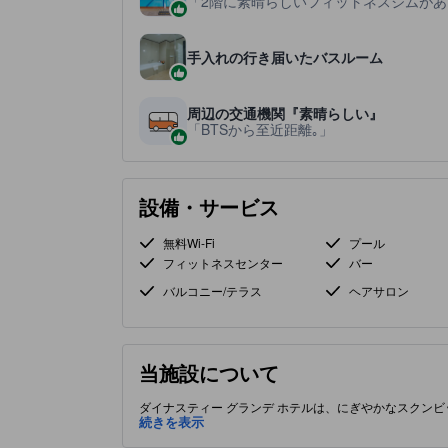
2階に素晴らしいフィットネスジムがあ
手入れの行き届いたバスルーム
周辺の交通機関『素晴らしい』
BTSから至近距離｡
設備・サービス
無料Wi-Fi
プール
フィットネスセンター
バー
バルコニー/テラス
ヘアサロン
当施設について
ダイナスティー グランデ ホテルは、にぎやかなスクン
施設です。塩処理された屋外プールは広々としたサンデ
続きを表示
す。信頼できるサービスとカジュアルな館内ダイニング