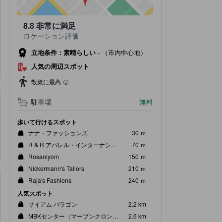
8.8
非常に満足
ロケーション評価
立地条件：素晴らしい
-
（市内中心地）
人気の周辺スポット
散策に最高
駐車場
無料
歩いて行けるスポット
ナナ・ファッションズ
30 ｍ
R & R アパレル・インターナショナル
70 ｍ
Rosaniyom
150 ｍ
Nickermann's Tailors
210 ｍ
Raja's Fashions
240 ｍ
人気スポット
サイアム パラゴン
2.2 km
MBKセンター（マーブンクロンセンター）
2.6 km