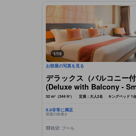
1/15
お部屋の写真を見る
デラックス（バルコニー付
(Deluxe with Balcony - S
32 m²（344 ft²）
定員：大人2名
キングベッド 1
9.0
非常に満足
部屋の快適さ
眺望: プール