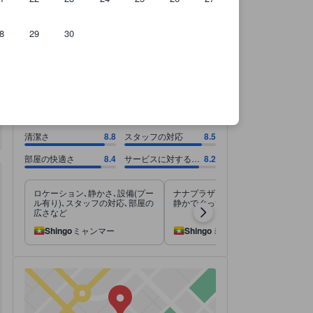
8
29
30
のです。
清潔さ 8.8スコア（10点満点）. スタッフの対応 8.5スコア（10点満点）.
清潔さ 8.8スコア（10点満点）
スタッフの対応 8.5スコア（10点満点）
部屋の快適さ 8.4スコア（10点満点）
サービスに対する料金 8.2スコア（10点満点）
8.4
非常に満足
すべて表示
6,625 件の総評
清潔さ
8.8
スタッフの対応
8.5
部屋の快適さ
8.4
サービスに対する料
8.2
金
ロケーション､静かさ､設備(プー
ナナプラザに近い距離にあるが
ル有り)､スタッフの対応､部屋の
静かでぐっすり寝れる。
広さなど
Shingo
ミャンマー
Shingo
ミャンマー
徒歩圏内に217箇所のスポットがあります！
tooltip
徒歩に関するさらなる詳細：