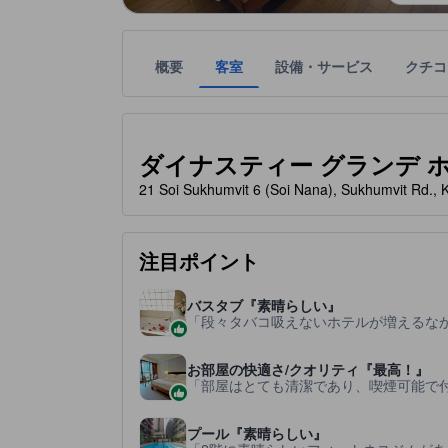
概要
客室
設備・サービス
クチコ
星評価は、宿泊施設から受け取った情報であり、宿
tooltip
星評価、最高5の内4
ダイナスティー グランデ ホテル (
21 Soi Sukhumvit 6 (Soi Nana), Sukhumvit
注目ポイント
バスタブ『素晴らしい』
段々タバコ吸えないホテルが増えるな
お部屋の快適さ/クオリティ『最高！』
部屋はとても清潔であり、喫煙可能で
プール『素晴らしい』