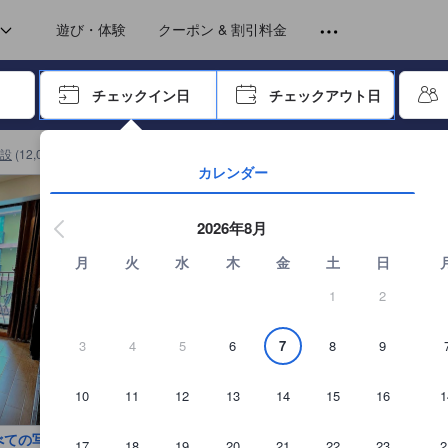
トから提供されています。実際の経験に基づいた内容であるため、これ
ng)
moking)
コア
遊び・体験
クーポン & 割引料金
ーで進み、エンターキーを押して内容を確定して、検索します。
チェックイン日
チェックアウト日
エンターキーを押して日付選択画面の操作を開始します。方向キーを
設
(
12,048
)
ダイナスティー グランデ ホテルの詳細を見る
カレンダー
2026年8月
月
火
水
木
金
土
日
1
2
3
4
5
6
7
8
9
10
11
12
13
14
15
16
1
べての写真を見る
17
18
19
20
21
22
23
2