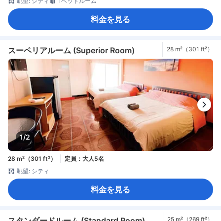
眺望: シティ
1ベッドルーム
料金を見る
スーペリアルーム (Superior Room)
28 m²（301 ft²）
1/2
28 m²（301 ft²）
定員：大人5名
眺望: シティ
料金を見る
スタンダードルーム (Standard Room)
25 m²（269 ft²）