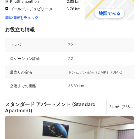
Phutthamonthon
2.88 km
ゴールデン ジュビリー メディスン センター
3.76 km
地図でみる
周辺情報をチェック
お役立ち情報
コスパ
7.2
ロケーション評価
7.2
最寄りの空港
ドンムアン空港（DMK） (DMK)
空港までの距離
36.89 km
スタンダード アパートメント (Standard
24 m²（258
Apartment)
ft²）