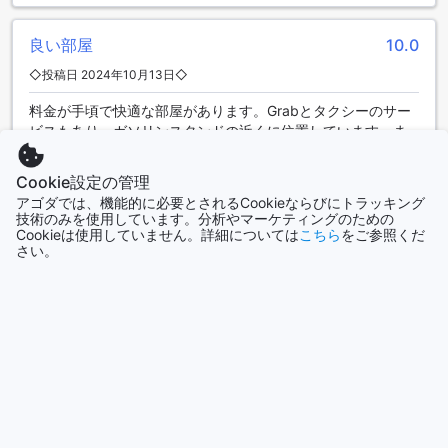
サンプラン周辺の魅力的な観光スポット
アース マンション サイ 5は、タイのナコンパトムに位置し、
良い部屋
10.0
周辺には多くの魅力的な観光スポットがあります。まず、サ
◇投稿日 2024年10月13日◇
ンプランはこの地域で最も人気のある観光地の一つです。サ
ンプランは美しい自然景観と歴史的な建造物で知られてお
料金が手頃で快適な部屋があります。Grabとタクシーのサー
り、訪れる人々を魅了しています。
ビスもあり、ガソリンスタンドの近くに位置しています。ま
サンプランには、古代遺跡や寺院など、見どころがたくさん
た、ビッグCやレストランも近くにあり、とても便利です。次
あります。たとえば、プラタートサンプランは、11世紀に建
回その辺りに行く際にまた宿泊したいと思います。
Cookie設定の管理
てられた仏教寺院で、美しい仏塔が特徴です。また、サンプ
AIによる自動翻訳
ラン国立公園では、豊かな自然環境を楽しむことができま
アゴダでは、機能的に必要とされるCookieならびにトラッキング
元の言語で表示する
技術のみを使用しています。分析やマーケティングのための
す。公園内には、美しい滝やトレッキングコースがあり、自
Cookieは使用していません。詳細については
こちら
をご参照くだ
然愛好家にとっては魅力的なスポットです。
さい。
Chitchayanan
|
タイ | 大きなお子様連れの家族旅行
アース マンション サイ 5は、サンプラン周辺の観光スポット
へのアクセスも便利です。お客様は、ホテルから簡単にサン
プランへ足を運ぶことができ、美しい自然と歴史的な魅力を
さらにクチコミを表示
満喫することができます。サンプランへの訪問は、ナコンパ
トムでの滞在をより一層特別なものにするでしょう。
ルームタイプ&料金一覧へ戻る
アース マンション サイ 5への最寄り空港からのアクセス方法
ナコンパトム、タイのアース マンション サイ 5への最寄り空
港からのアクセス方法をご紹介します。アース マンション サ
クチコミ全件を表示