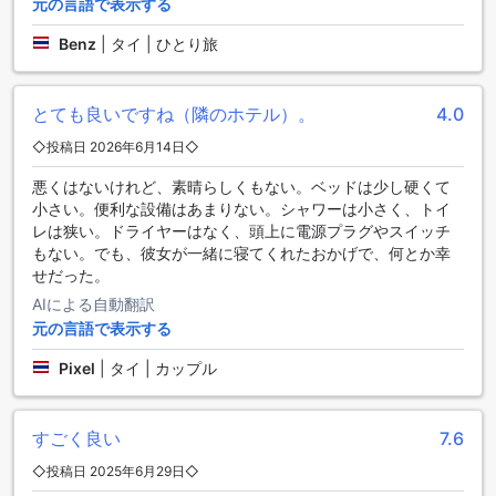
元の言語で表示する
も配慮されています。全客室で無料のWi-Fiが提供されてお
り、快適な滞在をお楽しみいただけます。さらに、ホテル内
Benz
|
タイ | ひとり旅
にはコンビニエンスストアもあり、必要なものを手に入れる
ことができます。また、毎日のハウスキーピングサービスと
ランドリー施設も完備されており、快適さと便利さを追求し
とても良いですね（隣のホテル）。
4.0
ています。
◇投稿日 2026年6月14日◇
便利な駐車設備
悪くはないけれど、素晴らしくもない。ベッドは少し硬くて
小さい。便利な設備はあまりない。シャワーは小さく、トイ
アース マンション サイ 5では、便利な駐車設備を提供してい
レは狭い。ドライヤーはなく、頭上に電源プラグやスイッチ
ます。施設内には車の駐車場があり、セルフパーキングが可
もない。でも、彼女が一緒に寝てくれたおかげで、何とか幸
能です。さらに、駐車場は無料でご利用いただけます。車で
せだった。
お越しのお客様にとって、アース マンション サイ 5は理想的
AIによる自動翻訳
な宿泊先です。駐車場の心配なく、快適な滞在をお楽しみい
元の言語で表示する
ただけます。
Pixel
|
タイ | カップル
アース マンション サイ 5のダイニング施設
アース マンション サイ 5では、お客様の快適な滞在をサポー
すごく良い
7.6
トするために、様々なダイニング施設をご用意しておりま
す。まず、レストランでは、地元の新鮮な食材を使用した美
◇投稿日 2025年6月29日◇
味しい料理をお楽しみいただけます。シェフが丁寧に調理し