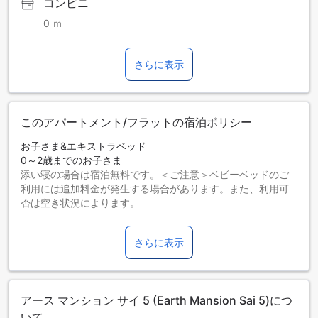
コンビニ
0 ｍ
さらに表示
このアパートメント/フラットの宿泊ポリシー
お子さま&エキストラベッド
0～2歳までのお子さま
添い寝の場合は宿泊無料です。＜ご注意＞ベビーベッドのご
利用には追加料金が発生する場合があります。また、利用可
否は空き状況によります。
3～10歳までのお子さま
添い寝の場合は宿泊無料です。
さらに表示
11歳以上の宿泊者は大人とみなされます。
エキストラベッドの追加可否は、ルームタイプにより異なり
ます。各ルームタイプ欄の記載をお確かめください。ルーム
タイプの欄にエキストラベッド追加のオプションが提示され
アース マンション サイ 5 (Earth Mansion Sai 5)につ
ていない場合は、エキストラベッドの追加はできません。
【ご注意】6部屋以上をご予約の場合は、異なるご予約条件や
いて