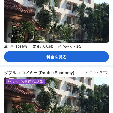
1/1
28 m²（301 ft²）
定員：大人8名
ダブルベッド 2台
料金を見る
ダブル エコノミー (Double Economy)
25 m²（269 ft²）
カップル旅行者に人気