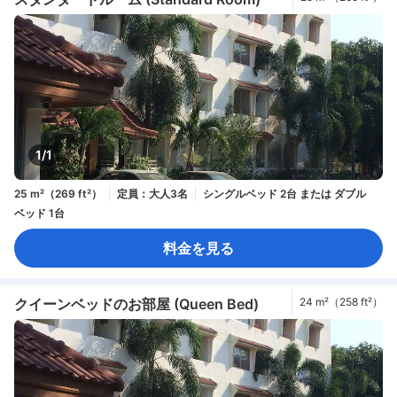
1/1
25 m²（269 ft²）
定員：大人3名
シングルベッド 2台 または ダブル
ベッド 1台
料金を見る
クイーンベッドのお部屋 (Queen Bed)
24 m²（258 ft²）