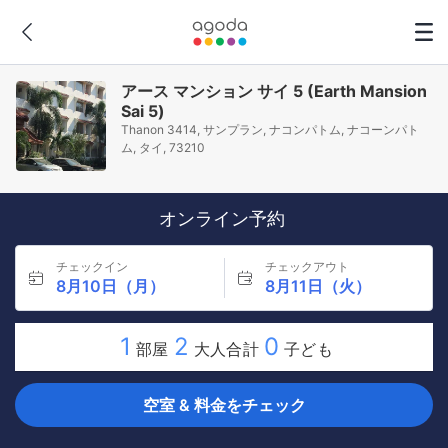
アース マンション サイ 5 (Earth Mansion
Sai 5)
Thanon 3414, サンプラン, ナコンパトム, ナコーンパト
ム, タイ, 73210
オンライン予約
チェックイン
チェックアウト
8月10日（月）
8月11日（火）
1
2
0
部屋
大人合計
子ども
空室 & 料金をチェック