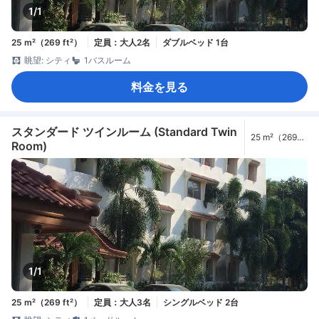
1/1
25 m²（269 ft²）
定員：大人2名
ダブルベッド 1台
眺望: シティ
1バスルーム
料金を見る
スタンダード ツインルーム (Standard Twin
25 m²（269
Room)
ft²）
1/1
25 m²（269 ft²）
定員：大人3名
シングルベッド 2台