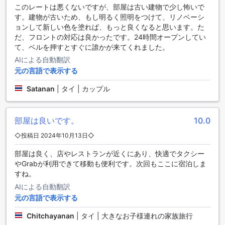
た料理は、その味わいと見た目の美しさで、お客様を魅了す
このレートは悪くないですが、部屋は古い建物で少し怖いで
ることでしょう。また、お部屋での食事をご希望の方には、
す。建物が古いため、もし明るく照明をつけて、リノベーシ
ルームサービスもご利用いただけます。24時間対応のルーム
ョンして新しい色を塗れば、もっと良くなると思います。た
サービスは、お好みの料理をお部屋までお届けいたします。
だ、フロントの対応は良かったです。24時間オープンしてい
さらに、毎日のハウスキーピングサービスも提供しておりま
て、ベルを押すとすぐに誰かが来てくれました。
すので、清潔な環境でお食事をお楽しみいただけます。アー
AIによる自動翻訳
ス マンション サイ 5での滞在中は、豊富なダイニングオプシ
元の言語で表示する
ョンをご利用いただき、心地よい食体験をお楽しみくださ
い。
Satanan
|
タイ | カップル
アース マンション サイ 5のお部屋の魅力
部屋は良いです。
10.0
アース マンション サイ 5では、さまざまなお部屋のタイプを
ご用意しております。その中でも、ダブルエコノミールーム
◇投稿日 2024年10月13日◇
は人気のあるお部屋の一つです。広さは24平方メートルで、
部屋は良く、店やレストランが近くにあり、快適でタクシー
ダブルベッドが1台備わっています。このお部屋はシンプルで
やGrabが利用できて移動も便利です。次回もここに宿泊しま
快適な空間を提供し、お客様にくつろぎのひとときをお届け
すね。
します。アース マンション サイ 5のお部屋をAgodaで予約す
ることで、最高の価格と簡単で手間のかからない体験をお楽
AIによる自動翻訳
しみいただけます。Agodaなら、お得な価格で快適な滞在を
元の言語で表示する
実現することができます。
Chitchayanan
|
タイ | 大きなお子様連れの家族旅行