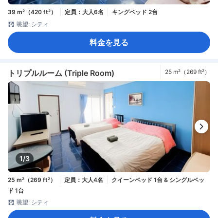
39 m²（420 ft²）
定員：大人6名
キングベッド 2台
眺望: シティ
料金を見る
トリプルルーム (Triple Room)
25 m²（269 ft²）
1/3
25 m²（269 ft²）
定員：大人4名
クイーンベッド 1台 & シングルベッ
ド 1台
眺望: シティ