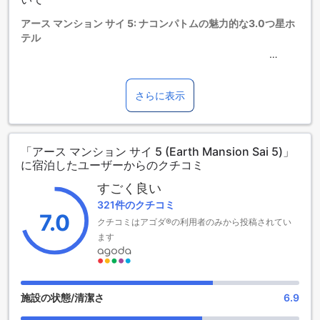
追加料金が適用されることがありますのでご了承ください。
アース マンション サイ 5: ナコンパトムの魅力的な3.0つ星ホ
テル
アース マンション サイ 5は、タイのナコンパトムに位置する
魅力的な3.0つ星ホテルです。このホテルは、快適な滞在をお
楽しみいただくために、さまざまな便利な設備とサービスを
さらに表示
提供しています。
チェックアウトは午後12時まで可能ですので、ゆっくりと朝
食を楽しんだり、お部屋でのんびりと過ごす時間をお過ごし
「アース マンション サイ 5 (Earth Mansion Sai 5)」
いただけます。また、チェックインは午後1時から可能ですの
に宿泊したユーザーからのクチコミ
で、早めに到着された場合でも安心です。
アース マンション サイ 5には、合計25室のお部屋がございま
すごく良い
す。各お部屋は快適で広々とした空間を提供し、ゲストのく
321件のクチコミ
つろぎを最優先に考えています。清潔でモダンなインテリア
7.0
クチコミはアゴダ®の利用者のみから投稿されてい
が特徴で、快適な滞在をお約束します。
なお、このホテルでは子供の宿泊に関して特別なポリシーが
ます
ございます。子供の宿泊には追加料金が発生する場合があり
ますので、詳細についてはホテルにお問い合わせください。
アース マンション サイ 5では、お子様連れのゲストの皆様に
も快適な滞在を提供するため、丁寧なサービスを心がけてい
施設の状態/清潔さ
6.9
ます。