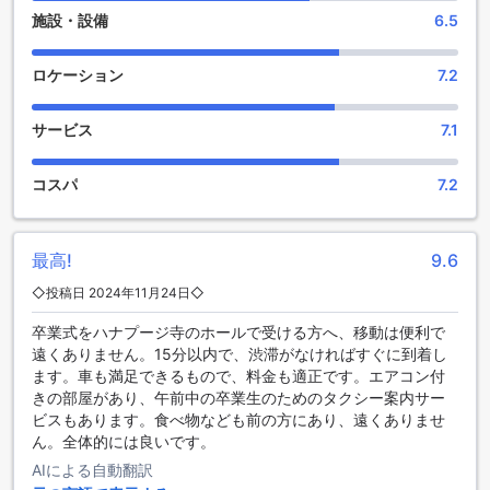
施設・設備
6.5
充実したエンターテイメント施設を備えたアース マンション
サイ 5
ロケーション
7.2
アース マンション サイ 5は、お客様に充実したエンターテイ
メント施設を提供しています。ホテル内にはショップやサロ
サービス
7.1
ンがあり、お買い物や美容の時間をお楽しみいただけます。
庭園では、自然の中でリラックスした時間を過ごすことがで
きます。また、共用ラウンジ/テレビエリアも完備されてお
コスパ
7.2
り、他のゲストとの交流やくつろぎのひとときをお過ごしい
ただけます。アース マンション サイ 5は、お客様の滞在をよ
り一層楽しいものにするため、幅広いエンターテイメント施
最高!
9.6
設を提供しています。
◇投稿日 2024年11月24日◇
快適な設備が揃ったアース マンション サイ 5
卒業式をハナプージ寺のホールで受ける方へ、移動は便利で
遠くありません。15分以内で、渋滞がなければすぐに到着し
アース マンション サイ 5は、快適な滞在をお約束する便利な
ます。車も満足できるもので、料金も適正です。エアコン付
設備を提供しています。ホテル内での滞在をより快適にする
きの部屋があり、午前中の卒業生のためのタクシー案内サー
ために、ルームサービスが利用可能です。また、フレンドリ
ビスもあります。食べ物なども前の方にあり、遠くありませ
ーなコンシェルジュスタッフがお客様のリクエストにお答え
ん。全体的には良いです。
し、お手伝いいたします。ホテル内の公共エリアでは、Wi-Fi
が利用可能で、インターネットに接続することができます。
AIによる自動翻訳
さらに、指定の喫煙エリアも設けられており、喫煙者の方に