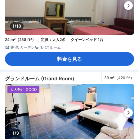
1/18
24 m²（258 ft²）
定員：大人2名
クイーンベッド 1台
眺望: ガーデン
1バスルーム
料金を見る
グランドルーム (Grand Room)
39 m²（420 ft²）
大人数に GOOD
1/3