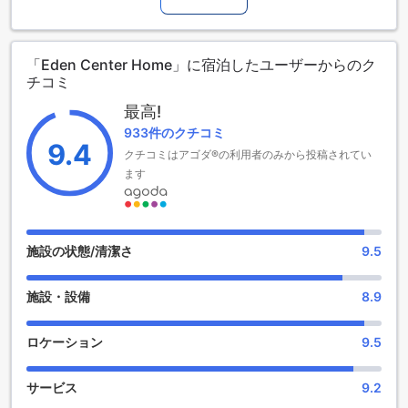
れる方々に最適な選択肢です。チェックインは午後3時から可
能で、ゆったりとした時間を持ってお越しいただけます。ま
た、チェックアウトは午前11時までとなっており、朝のひと
「Eden Center Home」に宿泊したユーザーからのク
ときをゆっくり楽しむことができます。
チコミ
家族連れのお客様にも優しいエデンセンターホームでは、0歳
から0歳までのお子様は無料で宿泊可能です。子供たちと一緒
最高!
に特別な思い出を作るための理想的な場所です。心温まるお
933件のクチコミ
もてなしと共に、エデンセンターホームでの滞在をお楽しみ
9.4
クチコミはアゴダ®の利用者のみから投稿されてい
ください。
ます
Eden Center Homeの便利な施設
Eden Center Homeでは、快適な滞在をサポートするための便
利な施設が充実しています。全客室で無料Wi-Fiを利用できる
施設の状態/清潔さ
9.5
ため、旅行中でもインターネットに簡単にアクセスでき、仕
事やプライベートの連絡をスムーズに行うことができます。
施設・設備
8.9
また、公共エリアでもWi-Fiを利用可能で、カフェやラウンジ
でリラックスしながらオンラインでの作業ができます。
さらに、Eden Center Homeでは、スムーズなチェックイン・
ロケーション
9.5
チェックアウトを実現するためのエクスプレスチェックイン/
チェックアウトサービスも提供しています。これにより、到
サービス
9.2
着時や出発時の手間を省き、時間を有効に使うことができま