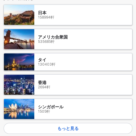
り、旅行計画に集中することができ、素晴らしい滞在を実現
するための第一歩を踏み出せます。
日本
158994軒
ベルヴァーロシュの魅力を探る
ジュールの中心部に位置するベルヴァーロシュは、歴史的な
アメリカ合衆国
535685軒
魅力と現代的な活気が融合する美しいエリアです。この地域
は、古い建物や美しい広場が点在し、散策するだけでその魅
力を感じることができます。特に、街の中心にある大きな広
タイ
場は、地元の人々や観光客で賑わい、カフェやショップが立
130403軒
ち並んでいます。ここでは、ハンガリーの伝統的な料理を楽
しむことができるレストランや、地元のアートや手工芸品を
扱う店舗が充実しています。
香港
また、ベルヴァーロシュは文化的なイベントやフェスティバ
2694軒
ルが頻繁に行われる場所でもあります。夏には音楽祭やアー
トフェアが開催され、地元のアーティストやミュージシャン
が集まり、活気ある雰囲気を作り出します。歴史的な建物の
シンガポール
中には博物館もあり、訪れる人々にハンガリーの豊かな歴史
1505軒
や文化を伝えています。ベルヴァーロシュは、観光だけでな
く、地元の生活を感じることができる素晴らしいスポットで
す。
もっと見る