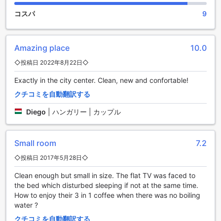
す。また、毎日のハウスキーピングサービスがあるため、清
潔で快適な環境を保ちながら、リラックスした滞在をお楽し
コスパ
9
みいただけます。喫煙専用エリアも完備しており、喫煙者の
方にも配慮された設計となっています。
Amazing place
10.0
Eden Center Homeの交通施設
◇投稿日 2022年8月22日◇
Eden Center Homeでは、ゲストの快適な滞在をサポートする
Exactly in the city center. Clean, new and confortable!
ために、充実した駐車施設を提供しています。広々とした専
用の駐車場が完備されており、宿泊者は安心して自家用車を
クチコミを自動翻訳する
駐車することができます。駐車場は24時間利用可能で、出入
りもスムーズ。周辺の観光地やビジネスエリアへのアクセス
Diego
|
ハンガリー | カップル
も非常に便利です。
また、Eden Center Homeの立地は、公共交通機関へのアクセ
スも良好で、周辺の主要な交通路に近いため、移動がとても
Small room
7.2
楽です。車を利用する方にも、公共交通機関を利用する方に
◇投稿日 2017年5月28日◇
も、理想的なロケーションとなっています。快適な交通手段
を利用して、ハンガリーの美しい街並みを存分に楽しんでい
Clean enough but small in size. The flat TV was faced to
ただけます。
the bed which disturbed sleeping if not at the same time.
How to enjoy their 3 in 1 coffee when there was no boiling
エデンセンターホームの客室設備
water ?
エデンセンターホームでは、快適な滞在を実現するために、
クチコミを自動翻訳する