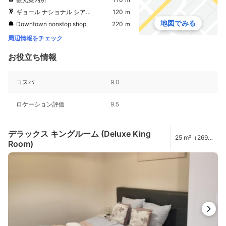
ギョール ナショナル シアター
120 ｍ
地図でみる
Downtown nonstop shop
220 ｍ
周辺情報をチェック
お役立ち情報
コスパ
9.0
ロケーション評価
9.5
デラックス キングルーム (Deluxe King
25 m²（269
Room)
ft²）