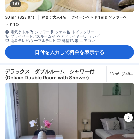
1/9
30 m²（323 ft²）
定員：大人4名
クイーンベッド 1台 & ソファーベ
ッド 1台
電気ケトル
シャワー
タオル
トイレタリー
プライベートバスルーム
ヘアドライヤー
テレビ
衛星テレビ/ケーブルテレビ
薄型TV
エアコン
日付を入力して料金を表示する
デラックス ダブルルーム シャワー付
23 m²（248
(Deluxe Double Room with Shower)
ft²）