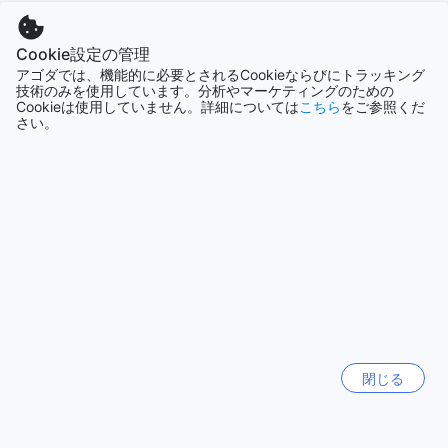
ジュールのエデンセンターホームへのアクセス方法
全て表示
ジュール、ハンガリーにあるエデンセンターホームへは、最
Cookie設定の管理
今話題の都市
寄りの空港からアクセスが非常に便利です。最も近い空港は
アゴダでは、機能的に必要とされるCookieならびにトラッキング
技術のみを使用しています。分析やマーケティングのための
ブダペスト・フェリヘジ国際空港（BUD）で、エデンセンタ
Cookieは使用していません。詳細については
こちら
をご参照くだ
ーホームまでの距離は約90キロメートルです。空港からは、
さい。
ソウル
レンタカーを利用することができ、約1時間半のドライブで美
韓国
しい田園風景を楽しみながら目的地に到着できます。また、
空港からはシャトルバスやタクシーサービスも利用可能で、
事前に予約をしておくと安心です。
シドニー
さらに、公共交通機関を利用する場合は、空港からブダペス
オーストラリア
ト市内行きのバスや電車に乗り、ブダペストのデアーク広場
駅で鉄道に乗り換え、ジュール行きの列車に乗ることができ
ます。ジュール駅に到着後、エデンセンターホームまではタ
香港
クシーで約10分ほどの距離です。自然に囲まれた静かな環境
香港
で、心地よい滞在を楽しむことができるエデンセンターホー
ムへのアクセスは、旅の始まりとして非常にスムーズです。
チェンマイ
タイ
エデンセンター ホーム周辺の魅力的なランドマーク
閉じる
エデンセンター ホームは、ジュールの中心に位置し、訪れる
バリ島
人々に多くの魅力的なランドマークを提供しています。ま
インドネシア