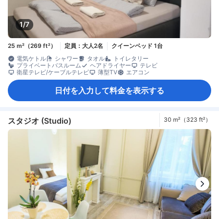
1/7
25 m²（269 ft²）
定員：大人2名
クイーンベッド 1台
電気ケトル
シャワー
タオル
トイレタリー
プライベートバスルーム
ヘアドライヤー
テレビ
衛星テレビ/ケーブルテレビ
薄型TV
エアコン
日付を入力して料金を表示する
スタジオ (Studio)
30 m²（323 ft²）