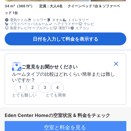
34 m²（366 ft²）
定員：大人4名
クイーンベッド 1台 & ソファーベ
ッド 1台
電気ケトル
シャワー
タオル
トイレタリー
プライベートバスルーム
ヘアドライヤー
テレビ
衛星テレビ/ケーブルテレビ
薄型TV
エアコン
日付を入力して料金を表示する
ご意見をお聞かせください
ルームタイプの比較はどれくらい簡単または難し
いですか？
1
2
3
4
とても難しい
とても簡単
Eden Center Homeの空室状況 & 料金をチェック
空室と料金を見る