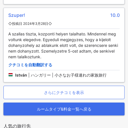
す。
また、ダイニング施設は、リラックスした雰囲気の中で、友
人や家族と共に楽しい時間を過ごすための完璧な場所です。
Szuper!
10.0
心地よいインテリアと温かいサービスが、ゲストの皆様をお
◇投稿日 2024年3月28日◇
迎えし、特別なひとときを演出します。エデンセンター・ホ
ームでの食事は、単なる栄養補給にとどまらず、心に残る思
A szallas tiszta, kozponti helyen talalhato. Mindennel meg
い出となることでしょう。
voltunk elegedve. Egyeduli megjegyzes, hogy a kijelolt
dohanyzohely az ablakunk elott volt, de szerencsere senki
エデンセンターホームの客室の魅力
nem dohanyzott. Szemelyzetre 5-ost adtam, de senkivel
nem talalkoztunk.
エデンセンターホームでは、さまざまなスタイルの客室が用
クチコミを自動翻訳する
意されており、旅行者のニーズに応じた快適な宿泊体験を提
供しています。デラックスダブルルームは23平方メートルの
István
|
ハンガリー | 小さなお子様連れの家族旅行
広さで、落ち着いた雰囲気の中でリラックスできる空間が魅
力です。一方、デラックスキングルームは25平方メートルの
広さを誇り、広々としたベッドで贅沢なひとときを楽しむこ
さらにクチコミを表示
とができます。さらに、デラックススタジオは34平方メート
ルの広さを持ち、より広いスペースでの滞在を希望する方に
最適です。スタジオルームも30平方メートルの広さがあり、
ルームタイプ&料金一覧へ戻る
シンプルでありながら居心地の良い空間を提供しています。
アゴダでエデンセンターホームの客室を予約することで、最
良の価格で宿泊できるだけでなく、簡単でストレスのない予
人気の旅行先
約体験を享受できます。手間いらずでスムーズな手続きによ