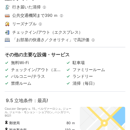
行き届いた清掃
公共交通機関まで390 ｍ
リーズナブル
チェックイン/アウト（エクスプレス）
「お部屋の快適さ／クオリティ」で高評価
その他の主要な設備・サービス
無料Wi-Fi
駐車場
チェックイン/アウト（エク
ファミリールーム
スプレス）
バルコニー/テラス
ランドリー
禁煙ルーム
清掃（毎日）
9.5
立地条件：最高!
Czuczor Gergely u. 15., ベルヴァーロシュ, ジュー
ル, ジェール・モション・ショプロン, ハンガリー,
9021
郵便局
80 ｍ
観光案内所
110 ｍ