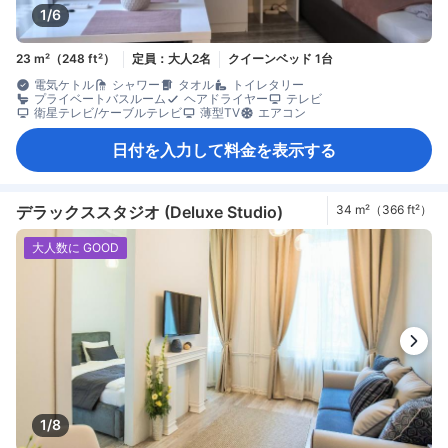
1/6
23 m²（248 ft²）
定員：大人2名
クイーンベッド 1台
電気ケトル
シャワー
タオル
トイレタリー
プライベートバスルーム
ヘアドライヤー
テレビ
衛星テレビ/ケーブルテレビ
薄型TV
エアコン
日付を入力して料金を表示する
デラックススタジオ (Deluxe Studio)
34 m²（366 ft²）
大人数に GOOD
1/8