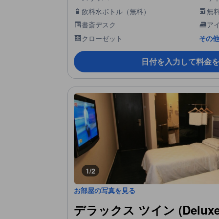
飲料水ボトル（無料）
無
書斎デスク
ア
クローゼット
その他
日付を入力して料金
1/2
お部屋の写真を見る
デラックス ツイン (Deluxe 