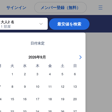
から宿泊選びをされるユーザーにとっても参考となる信頼できる情報源
サインイン
メンバー登録（無料）
大人2 名
最安値を検索
1 部屋
使用して、チェックイン日とチェックアウト日を移動します。エンターキー
ジョホールバルの宿泊施設 全6,994軒を見る
日付未定
2026年9月
月
火
水
木
金
土
日
1
2
3
4
5
6
7
8
9
10
11
12
13
4
15
16
17
18
19
20
1
22
23
24
25
26
27