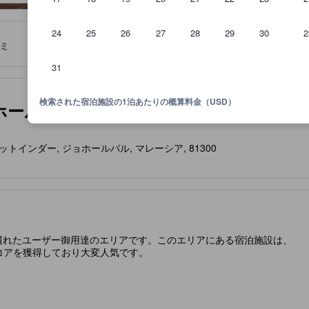
24
25
26
27
28
29
30
2
ミ
ロケーション
宿泊ポリシー
31
泊施設に備わっていると予想される快適さや客室設備のレベルを示すも
検索された宿泊施設の1泊あたりの概算料金（USD）
バール (Euro Rich Hotel
stari, ブキットインダー, ジョホールバル, マレーシア, 81300
旅慣れたユーザー御用達のエリアです。このエリアにある宿泊施設は、
コアを獲得しており大変人気です。