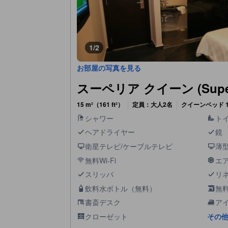
1/2
お部屋の写真を見る
スーペリア クイーン (Superi
15 m²（161 ft²）
定員：大人2名
クイーンベッド 
シャワー
ト
ヘアドライヤー
鏡
衛星テレビ/ケーブルテレビ
薄型
無料Wi-Fi
エ
スリッパ
リ
飲料水ボトル（無料）
無
書斎デスク
ア
クローゼット
その他