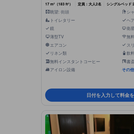
17 m²（183 ft²）
定員：大人2名
シングルベッド 
眺望: 街頭
シ
トイレタリー
ヘ
鏡
衛
薄型TV
無料
エアコン
ス
リネン類
飲
無料インスタントコーヒー
書
アイロン設備
その他
日付を入力して料金