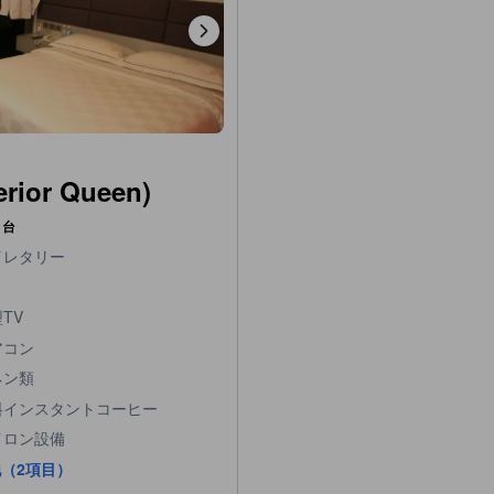
or Queen)
1台
イレタリー
TV
アコン
ネン類
料インスタントコーヒー
イロン設備
（2項目）