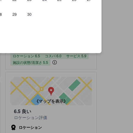
8
29
30
のです。
実際に宿泊したユーザーからのクチコミ 701件
ロケーションスコア（10点満点）
コスパスコア（10点満点）
サービススコア（10点満点）
施設の状態/清潔さスコア（10点満点）
お部屋の快適さ・クオリティスコア（10点満点）
施設・設備スコア（10点満点）
宿泊施設のクチコミスコア：5.7 / 10 クチコミ評価 701 件の総評
5.7
クチコミ評価
全てのクチコミを
読む
701 件の総評
ロケーション
コスパ
サービス
施設の状態/清潔さ
お部屋の快適さ・クオリティ
施設・設備
6.0
5.9
5.3
6.5
5.5
5.4
ロケーション 6.5
コスパ 6.0
サービス 5.9
施設の状態/清潔さ 5.5
《マップを表示》
6.5
良い
ロケーション評価
ロケーション