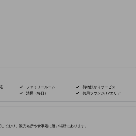
応
ファミリールーム
荷物預かりサービス
清掃（毎日）
共用ラウンジ/TVエリア
置しており、観光名所や食事処に近い場所にあります。