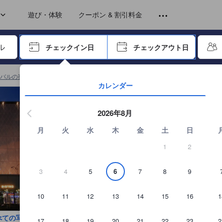
トから提供されています。実際の経験に基づいた内容であるため、これ
遊び・体験
クーポン & 割引料金
ーで進み、エンターキーを押して内容を確定して、検索します。
チェックイン日
チェックアウト日
エンターキーを押して日付選択画面の操作を開始します。方向キーを
バルの宿泊施設
(
6,994
)
ユーロ リッチ ホテル ジョホールバールの詳細を見る
カレンダー
2026年8月
月
火
水
木
金
土
日
1
2
3
4
5
6
7
8
9
10
11
12
13
14
15
16
1
べての写真を見る
17
18
19
20
21
22
23
2