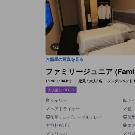
1/2
お部屋の写真を見る
ファミリージュニア (Family 
18 m²（194 ft²）
定員：大人3名
シングルベッド 1
大人数に GOOD
シャワー
ト
ヘアドライヤー
鏡
衛星テレビ/ケーブルテレビ
薄型
無料Wi-Fi
エ
スリッパ
リ