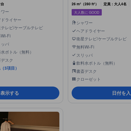
2台
26 m²（280 ft²）
定員：大人4名
ャワー
大人数に GOOD
アドライヤー
シャワー
星テレビ/ケーブルテレビ
ヘアドライヤー
Wi-Fi
衛星テレビ/ケーブルテレビ
リッパ
無料Wi-Fi
料水ボトル（無料）
スリッパ
斎デスク
飲料水ボトル（無料）
（3項目）
書斎デスク
クローゼット
を表示する
日付を入