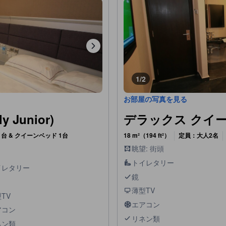
1/2
お部屋の写真を見る
Junior)
デラックス クイーン (
台 & クイーンベッド 1台
18 m²（194 ft²）
定員：大人2名
眺望: 街頭
トイレタリー
イレタリー
鏡
薄型TV
TV
エアコン
アコン
リネン類
ネン類