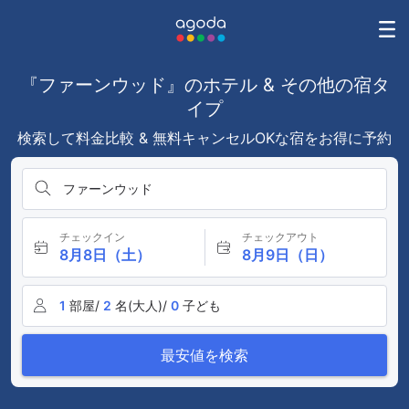
『ファーンウッド』のホテル & その他の宿タ
イプ
検索して料金比較 & 無料キャンセルOKな宿をお得に予約
ファーンウッド
チェックイン
チェックアウト
8月8日（土）
8月9日（日）
1
部屋/
2
名(大人)/
0
子ども
最安値を検索