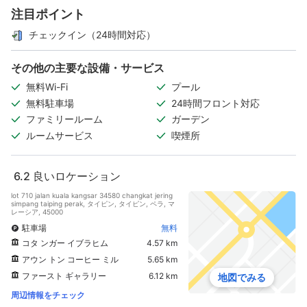
注目ポイント
チェックイン（24時間対応）
その他の主要な設備・サービス
無料Wi-Fi
プール
無料駐車場
24時間フロント対応
ファミリールーム
ガーデン
ルームサービス
喫煙所
6.2
良いロケーション
lot 710 jalan kuala kangsar 34580 changkat jering
simpang taiping perak, タイピン, タイピン, ペラ, マ
レーシア, 45000
駐車場
無料
コタ ンガー イブラヒム
4.57 km
アウン トン コーヒー ミル
5.65 km
ファースト ギャラリー
6.12 km
地図でみる
周辺情報をチェック