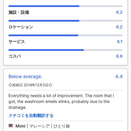
贅沢な時間を提供します。
施設・設備
6.2
楽しい時間を過ごせる庭園エンターテイメント施設
ファイブ ストーン キャビン シャレーは、タイピンの美しい庭
ロケーション
6.2
園に位置しており、さまざまなエンターテイメント施設を提
供しています。庭園内には、プールがあり、暑い日には涼し
サービス
6.1
い水の中でリフレッシュすることができます。また、バーベ
キューエリアもあり、お友達や家族と一緒に楽しい時間を過
ごすことができます。さらに、庭園内には子供用の遊び場も
コスパ
6.6
あり、お子様たちは思いっきり遊ぶことができます。庭園エ
ンターテイメント施設を通じて、ファイブ ストーン キャビン
シャレーはゲストに楽しい滞在を提供します。
Below average.
4.4
楽しいアクティビティがいっぱい！ファイブ ストーン キャビ
◇投稿日 2018年12月3日◇
ン シャレーのスポーツ施設
Everything needs a lot of improvement. The room that I
got, the washroom smells stinks, probably due to the
ファイブ ストーン キャビン シャレーは、タイピンに位置する
drainage.
素晴らしい宿泊施設です。ここでは、様々なスポーツ施設を
楽しむことができます。まずは、屋外プールでの水泳やリラ
クチコミを自動翻訳する
ックスがおすすめです。清潔で広々としたプールは、暑い日
に涼を求めるのに最適な場所です。また、釣りがお好きな方
Mimi
|
マレーシア | ひとり旅
には、施設内の釣り場で思う存分釣りを楽しむことができま