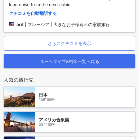
またはダブルベッドが1台備わっています。これらのお部屋は
loud noise from the next cabin.
快適で広々としており、お客様の滞在をより一層楽しいもの
クチコミを自動翻訳する
にすることでしょう。Agodaでの予約は最もお得な価格と簡
単な手続きを提供し、お客様にとってストレスフリーな体験
arif
|
マレーシア | 大きなお子様連れの家族旅行
となるでしょう。
タイピンの魅力溢れる自然環境
さらにクチコミを表示
タイピンはマレーシアの美しい自然環境に囲まれた魅力的な
場所です。この地域は美しい山々、清澄な湖、そして豊かな
ルームタイプ&料金一覧へ戻る
緑に覆われた森林で知られています。ファイブ ストーン キャ
ビン シャレーは、この自然の恵みを満喫するには最適な場所
です。
人気の旅行先
タイピンはハイキングやトレッキングの愛好家にとっての楽
園です。周辺には多くのトレイルがあり、美しい景色と一体
感を味わうことができます。また、湖での釣りやボート乗り
日本
159155軒
も楽しむことができます。自然愛好家やアウトドア派の方に
は、タイピンはまさに理想的な滞在先です。
ファイブ ストーン キャビン シャレーの周辺には、地元のレス
トランやカフェもたくさんあります。マレーシア料理を味わ
アメリカ合衆国
534169軒
いながら、地元の文化に触れることができます。また、近く
には温泉もあり、リラックスした時間を過ごすことができま
す。タイピンは、自然とアクティビティ、そして美食を楽し