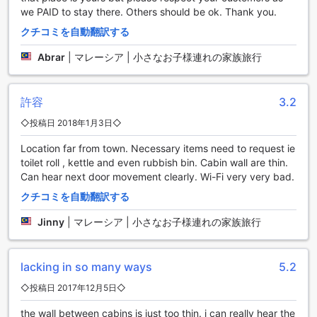
だけます。周辺エリアの観光スポットやレストランへのアク
we PAID to stay there. Others should be ok. Thank you.
セスも便利で、車での移動がスムーズに行えます。ファイブ
クチコミを自動翻訳する
ストーン キャビン シャレーでの快適な滞在をお楽しみくださ
い。
Abrar
|
マレーシア | 小さなお子様連れの家族旅行
五つ星キャビンシャレーのダイニング施設
許容
3.2
ファイブ ストーン キャビン シャレーは、素晴らしいダイニン
グ施設を提供しています。宿泊者は、部屋でのルームサービ
◇投稿日 2018年1月3日◇
スを利用することができます。忙しい日の終わりに、ゆっく
Location far from town. Necessary items need to request ie
りと部屋で食事を楽しむことができます。さらに、BBQ施設
toilet roll , kettle and even rubbish bin. Cabin wall are thin.
も完備されており、宿泊者は美味しいバーベキューを楽しむ
Can hear next door movement clearly. Wi-Fi very very bad.
ことができます。広々としたスペースで、友人や家族と一緒
に楽しい時間を過ごすことができます。五つ星キャビンシャ
クチコミを自動翻訳する
レーのダイニング施設は、快適な滞在をお約束します。
Jinny
|
マレーシア | 小さなお子様連れの家族旅行
ファイブ ストーン キャビン シャレーのお部屋の種類
ファイブ ストーン キャビン シャレーでは、様々なお部屋の種
lacking in so many ways
5.2
類をご用意しております。ダブルルームは15平米で、ダブル
◇投稿日 2017年12月5日◇
ベッドが1台備わっています。ファミリールームには2台のダ
ブルベッドがあります。トリプルルームにはシングルベッド
the wall between cabins is just too thin. i can really hear the