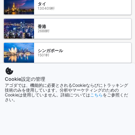
タイ
むための最高の場所です。
130409軒
ファイブ ストーン キャビン シャレーへのアクセス方法
香港
ファイブ ストーン キャビン シャレーは、マレーシアのタイピ
2688軒
ンに位置しており、最寄りの空港から簡単にアクセスするこ
とができます。タイピンには2つの主要な空港があります。ま
ず、クアラルンプール国際空港（KLIA）からは、タクシーま
シンガポール
たはレンタカーを利用して約2時間で到着することができま
1501軒
す。KLIAからは、高速道路を利用してタイピンに向かいま
す。道路は整備されており、景色も美しいので、ドライブし
ながらの旅も楽しめます。もう一つのオプションとして、公
もっと見る
共交通機関を利用することもできます。KLIAからは、エクス
Cookie設定の管理
プレス列車やバスが出ており、タイピンまでの所要時間は約3
全て表示
アゴダでは、機能的に必要とされるCookieならびにトラッキング
時間です。
技術のみを使用しています。分析やマーケティングのための
Cookieは使用していません。詳細については
こちら
をご参照くだ
もう一つの主要な空港は、ペナン国際空港です。ペナン国際
さい。
今話題の都市
空港からは、タイピンまでタクシーまたはレンタカーを利用
して約1時間半で到着することができます。ペナン国際空港か
らの道路も整備されており、交通量も比較的少ないため、ス
シドニー
オーストラリア
ムーズな移動が可能です。また、ペナン国際空港からは、バ
スやシャトルサービスも利用することができます。どちらの
空港からも、ファイブ ストーン キャビン シャレーへのアクセ