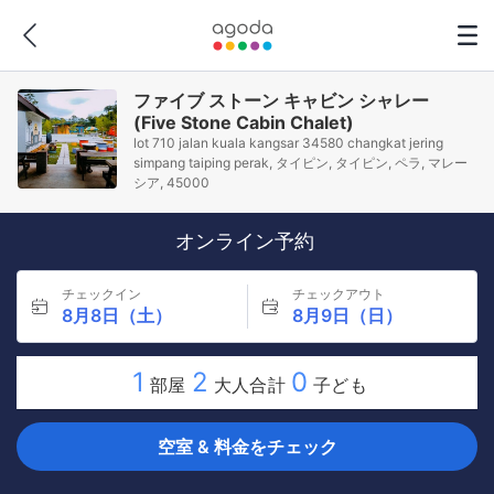
ファイブ ストーン キャビン シャレー
(Five Stone Cabin Chalet)
lot 710 jalan kuala kangsar 34580 changkat jering
simpang taiping perak, タイピン, タイピン, ペラ, マレー
シア, 45000
オンライン予約
チェックイン
チェックアウト
8月8日（土）
8月9日（日）
1
2
0
部屋
大人合計
子ども
空室 & 料金をチェック