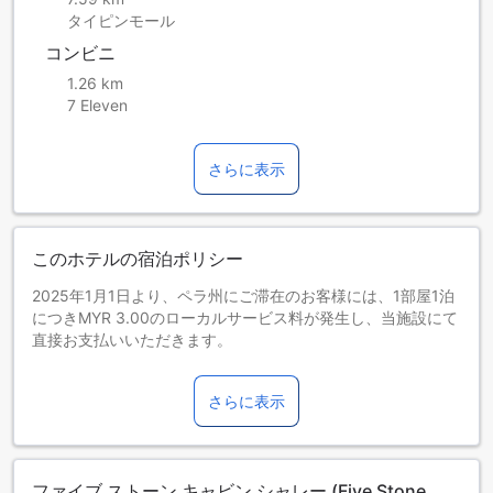
タイピンモール
コンビニ
1.26 km
7 Eleven
さらに表示
このホテルの宿泊ポリシー
2025年1月1日より、ペラ州にご滞在のお客様には、1部屋1泊
につきMYR 3.00のローカルサービス料が発生し、当施設にて
直接お支払いいただきます。
お子さま&エキストラベッド
0～2歳までのお子さま
さらに表示
添い寝の場合は宿泊無料です。＜ご注意＞ベビーベッドのご
利用には追加料金が発生する場合があります。また、利用可
否は空き状況によります。
3～12歳までのお子さま
ファイブ ストーン キャビン シャレー (Five Stone