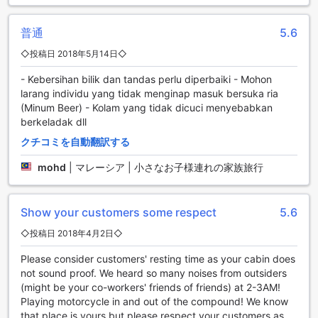
す。美しい自然の中での釣り体験は、リラックスした時間を
過ごすのに最適です。ファイブ ストーン キャビン シャレーで
普通
5.6
は、楽しいアクティビティがいっぱい待っています！
◇投稿日 2018年5月14日◇
快適な設備が揃ったファイブ ストーン キャビン シャレー
- Kebersihan bilik dan tandas perlu diperbaiki - Mohon
larang individu yang tidak menginap masuk bersuka ria
ファイブ ストーン キャビン シャレーは、快適さを追求した設
(Minum Beer) - Kolam yang tidak dicuci menyebabkan
備が充実しています。客室サービスを利用すれば、快適な滞
berkeladak dll
在を過ごしながら、心地よい時間を過ごすことができます。
また、指定の喫煙エリアも用意されており、喫煙者の方も快
クチコミを自動翻訳する
適に滞在することができます。さらに、全室で無料のWi-Fiを
mohd
|
マレーシア | 小さなお子様連れの家族旅行
利用することができるので、インターネットに接続して情報
をチェックしたり、仕事をすることも可能です。ファイブ ス
トーン キャビン シャレーは、快適な設備が揃っているので、
Show your customers some respect
5.6
旅行やビジネスに最適な宿泊先です。
◇投稿日 2018年4月2日◇
便利な駐車設備完備のファイブ ストーン キャビン シャレー
Please consider customers' resting time as your cabin does
ファイブ ストーン キャビン シャレーは、タイピンの便利なロ
not sound proof. We heard so many noises from outsiders
ケーションに位置し、駐車設備を完備しています。お車でお
(might be your co-workers' friends of friends) at 2-3AM!
越しのお客様には、敷地内の駐車場を無料でご利用いただけ
Playing motorcycle in and out of the compound! We know
ます。駐車場は広々としており、安心してお車をお預けいた
that place is yours but please respect your customers as