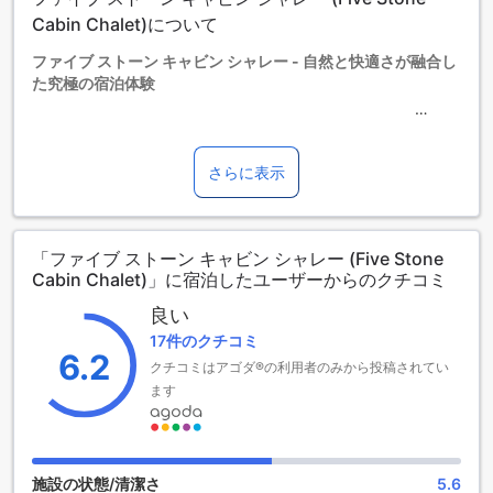
添い寝の場合は宿泊無料です。
13歳以上の宿泊者は大人とみなされます。
Cabin Chalet)について
エキストラベッドの追加可否は、ルームタイプにより異なり
ファイブ ストーン キャビン シャレー - 自然と快適さが融合し
ます。各ルームタイプ欄の記載をお確かめください。ルーム
た究極の宿泊体験
タイプの欄にエキストラベッド追加のオプションが提示され
ていない場合は、エキストラベッドの追加はできません。
【ご注意】6部屋以上をご予約の場合は、異なるご予約条件や
ファイブ ストーン キャビン シャレーは、マレーシアのタイピ
追加料金が適用されることがありますのでご了承ください。
ンに位置する自然と快適さが融合した究極の宿泊体験を提供
さらに表示
しています。このホテルでは、ゲストの快適さを最優先に考
え、素晴らしいサービスと設備を提供しています。
チェックインは午後1時から可能で、チェックアウトは正午ま
「ファイブ ストーン キャビン シャレー (Five Stone
でとなっています。8室の客室が用意されており、ゆったりと
Cabin Chalet)」に宿泊したユーザーからのクチコミ
した空間でくつろぐことができます。さらに、ファイブ スト
ーン キャビン シャレーは、3歳から12歳までのお子様を無料
良い
で宿泊させることができるため、家族連れにも最適なホテル
17件のクチコミ
です。
6.2
クチコミはアゴダ®の利用者のみから投稿されてい
このホテルでは、自然の美しさと快適さを追求した客室が特
徴です。広々とした空間には、モダンな設備が完備されてお
ます
り、ゲストは快適な滞在を楽しむことができます。また、周
辺には美しい自然が広がっており、散策やアウトドア活動を
楽しむこともできます。ファイブ ストーン キャビン シャレー
での滞在は、自然との一体感を感じながらリラックスできる
施設の状態/清潔さ
5.6