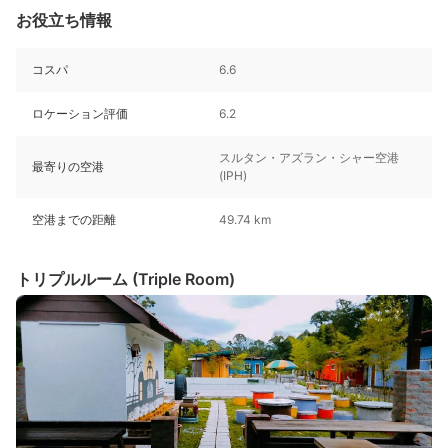
お役立ち情報
コスパ
6.6
ロケーション評価
6.2
スルタン・アズラン・シャー空港
最寄りの空港
(IPH)
空港までの距離
49.74 km
トリプルルーム (Triple Room)