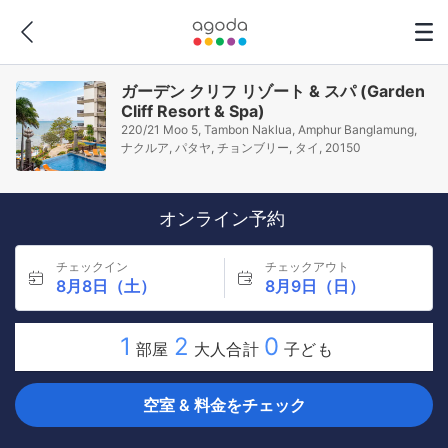
ガーデン クリフ リゾート & スパ (Garden
Cliff Resort & Spa)
220/21 Moo 5, Tambon Naklua, Amphur Banglamung,
ナクルア, パタヤ, チョンブリー, タイ, 20150
オンライン予約
チェックイン
チェックアウト
8月8日（土）
8月9日（日）
1
2
0
部屋
大人合計
子ども
空室 & 料金をチェック