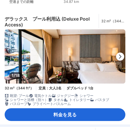
空港までの距離
34.87 km
デラックス プール利用込 (Deluxe Pool
32 m²（344
Access)
ft²）
1/18
32 m²（344 ft²）
定員：大人2名
ダブルベッド 1台
眺望: プール
電気ケトル
ジャグジー
シャワー
シャワーと浴槽（別々）
タオル
トイレタリー
バスタブ
バスローブ
プライベートバスルーム
料金を見る