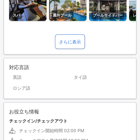
スパ
屋外プール
プールサイドバー
レ
さらに表示
対応言語
英語
タイ語
ロシア語
お役立ち情報
チェックイン/チェックアウト
チェックイン開始時間
02:00 PM