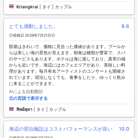
るため、お客様は自宅にいるようなくつろぎを体験すること
Kriangkrai
|
タイ | カップル
ができます。ミニバーも完備されており、お好きな飲み物や
お菓子をお楽しみいただけます。さらに、バルコニーまたは
テラスが付いているため、美しい景色を眺めながらリラック
とても感動しました。
9.6
スすることができます。衛星/ケーブルテレビも完備されてお
◇投稿日 2026年7月21日◇
り、お好きな番組や映画をお楽しみいただけます。冷蔵庫も
備えられており、お飲み物や食品を新鮮な状態で保管するこ
部屋はきれいで、価格に見合った価値があります。プールか
とができます。
らは美しい海の景色が見えます。朝食は種類が豊富で、スパ
のサービスもあります。ホテルは海に面しており、真実の城
充実したダイニング施設で贅沢な食体験を
からも近いです。海辺にはカフェエリアがあり、美味しい料
理があります。毎月有名アーティストのコンサートも開催さ
ガーデン クリフ リゾート&スパ【SHA Extra+認定】では、お
れています。宿泊しなくても、食事をしたり、ゆっくり飲み
客様に最高のダイニング体験を提供するために、様々な施設
に来ることができます。
をご用意しています。まず、24時間ルームサービスが利用可
AIによる自動翻訳
能ですので、いつでもお部屋でお食事をお楽しみいただけま
す。また、カフェでは美味しいコーヒーを楽しむことができ
元の言語で表示する
ます。レストランでは、本格的な料理を味わうことができ、
ทิพย์สุดา
|
タイ | カップル
お部屋へのルームサービスもご利用いただけます。さらに、
毎日のハウスキーピングサービスにより、清潔で快適な環境
で食事を楽しむことができます。朝食にはバイキング形式の
海辺の宿泊施設はコストパフォーマンスが良い
10.0
ビュッフェもご用意しており、豊富なメニューからお好みの
料理をお選びいただけます。ガーデン クリフ リゾート&スパ
◇投稿日 2026年7月7日◇