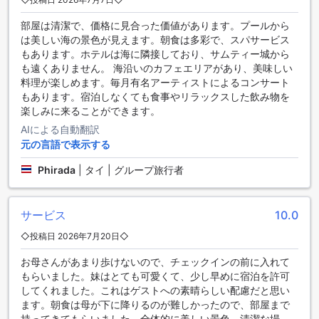
【SHA Extra+認定】では、充実したダイニング施設で贅沢な
食体験をお楽しみいただけます。
部屋は清潔で、価格に見合った価値があります。プールから
は美しい海の景色が見えます。朝食は多彩で、スパサービス
多彩な客室ラインナップで理想の滞在を実現 - ガーデン クリ
もあります。ホテルは海に隣接しており、サムティー城から
フ リゾート & スパ
も遠くありません。 海沿いのカフェエリアがあり、美味しい
料理が楽しめます。毎月有名アーティストによるコンサート
ガーデン クリフ リゾート & スパでは、多彩なタイプの客室を
もあります。宿泊しなくても食事やリラックスした飲み物を
ご用意しており、ゲストのニーズに合わせた快適な滞在をお
楽しみに来ることができます。
約束します。広々としたデラックスルームは、バルコニー付
AIによる自動翻訳
きの32平方メートルの空間に、シングルベッドまたはダブル
元の言語で表示する
ベッドを備え、リラックスした時間を過ごせます。シー ビュ
ーのデラックスルームやプールアクセス付きのデラックスル
Phirada
|
タイ | グループ旅行者
ームもあり、海の景色やプールサイドでのくつろぎをお楽し
みいただけます。ファミリーやグループには、50平方メート
ルのファミリースイートやジュニアスイート、さらにエグゼ
サービス
10.0
クティブスイートもご用意しており、広々とした空間と贅沢
な滞在を提供します。
◇投稿日 2026年7月20日◇
お母さんがあまり歩けないので、チェックインの前に入れて
ナクルアの魅力を満喫するパタヤの隠れた宝石
もらいました。妹はとても可愛くて、少し早めに宿泊を許可
してくれました。これはゲストへの素晴らしい配慮だと思い
ガーデン クリフ リゾート&スパ【SHA Extra+認定】は、パタ
ます。朝食は母が下に降りるのが難しかったので、部屋まで
ヤの魅力的なナクルア地区に位置する隠れた宝石です。ナク
持ってきてもらいました。全体的に美しい景色、清潔な場