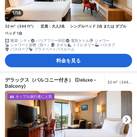
1/18
32 m²（344 ft²）
定員：大人2名
シングルベッド 2台 または ダブル
ベッド 1台
眺望: シティ
バリアフリー対応
電気ケトル
シャワー
シャワーと浴槽（別々）
タオル
トイレタリー
バスタブ
バスローブ
プライベートバスルーム
料金を見る
デラックス（バルコニー付き） (Deluxe -
32 m²（344
Balcony)
ft²）
カップル旅行者に人気