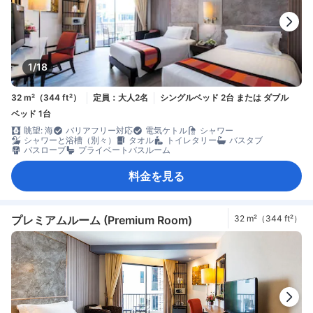
1/18
32 m²（344 ft²）
定員：大人2名
シングルベッド 2台 または ダブル
ベッド 1台
眺望: 海
バリアフリー対応
電気ケトル
シャワー
シャワーと浴槽（別々）
タオル
トイレタリー
バスタブ
バスローブ
プライベートバスルーム
料金を見る
プレミアムルーム (Premium Room)
32 m²（344 ft²）