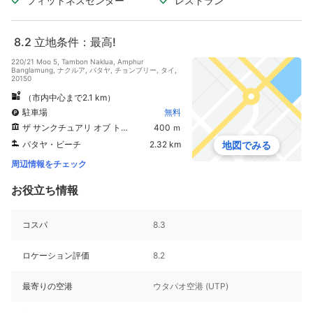
フィットネスセンター
レストラン
8.2
立地条件：最高!
220/21 Moo 5, Tambon Naklua, Amphur
Banglamung, ナクルア, パタヤ, チョンブリー, タイ,
20150
（市内中心まで2.1 km）
駐車場
無料
ザ サンクチュアリ オブ トゥルース
400 ｍ
パタヤ・ビーチ
2.32 km
地図でみる
周辺情報をチェック
お役立ち情報
コスパ
8.3
ロケーション評価
8.2
最寄りの空港
ウタパオ空港 (UTP)