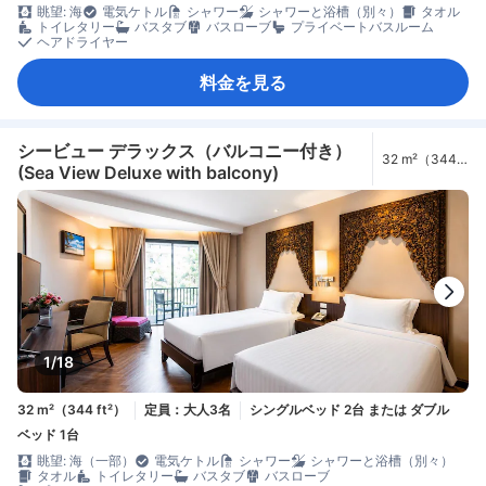
眺望: 海
電気ケトル
シャワー
シャワーと浴槽（別々）
タオル
トイレタリー
バスタブ
バスローブ
プライベートバスルーム
ヘアドライヤー
料金を見る
シービュー デラックス（バルコニー付き）
32 m²（344
(Sea View Deluxe with balcony)
ft²）
1/18
32 m²（344 ft²）
定員：大人3名
シングルベッド 2台 または ダブル
ベッド 1台
眺望: 海（一部）
電気ケトル
シャワー
シャワーと浴槽（別々）
タオル
トイレタリー
バスタブ
バスローブ