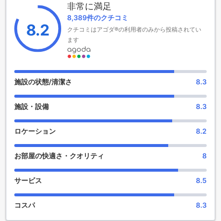
非常に満足
充実したエンターテイメント施設で楽しい滞在を
8,389件のクチコミ
8.2
クチコミはアゴダ®の利用者のみから投稿されてい
ガーデン クリフ リゾート&スパ【SHA Extra+認定】は、豪華
なエンターテイメント施設を提供しています。滞在中に退屈
ます
することはありません。ホテル内にはショップがあり、お土
産探しやショッピングを楽しむことができます。また、リラ
ックスしたい方にはマッサージやホットタブ、サウナが用意
されています。広々とした庭園では、自然の中で散歩を楽し
施設の状態/清潔さ
8.3
むことができます。さらに、ゲームルームでは楽しい時間を
過ごすことができます。ガーデン クリフ リゾート&スパ
施設・設備
8.3
【SHA Extra+認定】では、充実したエンターテイメント施設
で快適な滞在をお楽しみいただけます。
ロケーション
8.2
充実したスポーツ施設でアクティブな滞在を楽しもう
お部屋の快適さ・クオリティ
8
ガーデン クリフ リゾート&スパ【SHA Extra+認定】は、豪華
なスポーツ施設を提供しています。室内プールでは、雨の日
でも快適に泳ぐことができます。フィットネスセンターで
サービス
8.5
は、最新のトレーニング機器を利用して健康を維持すること
ができます。屋外プールでは、太陽の光を浴びながらリラッ
コスパ
8.3
クスした時間を過ごすことができます。プライベートビーチ
では、美しい海を満喫することができます。プールサイドバ