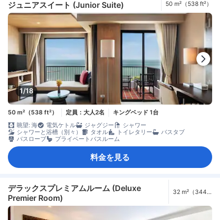
ジュニアスイート (Junior Suite)
50 m²（538 ft²）
1/18
50 m²（538 ft²）
定員：大人2名
キングベッド 1台
眺望: 海
電気ケトル
ジャグジー
シャワー
シャワーと浴槽（別々）
タオル
トイレタリー
バスタブ
バスローブ
プライベートバスルーム
料金を見る
デラックスプレミアムルーム (Deluxe
32 m²（344
Premier Room)
ft²）