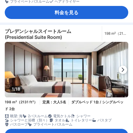
プライベートバスルーム
ヘアドライヤー
料金を見る
プレデンシャルスイートルーム
198 m²（2131
(Presidential Suite Room)
ft²）
1/18
198 m²（2131 ft²）
定員：大人5名
ダブルベッド 1台 / シングルベッ
ド 2台
眺望: 海
2バスルーム
電気ケトル
シャワー
シャワーと浴槽（別々）
タオル
トイレタリー
バスタブ
バスローブ
プライベートバスルーム