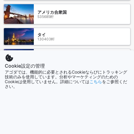
間30分でリゾートに到着することができます。また、空港か
らのプライベート車の手配も可能です。お問い合わせいただ
アメリカ合衆国
ければ、スタッフがお手伝いいたします。もう1つの空港はウ
535685軒
タパオ国際空港です。ウタパオ国際空港からガーデン クリフ
リゾート&スパまでの距離は約45キロメートルです。タクシ
ーを利用すると、約40分で到着することができます。リゾー
タイ
130403軒
トへのアクセスは非常に便利で、快適な滞在をお楽しみいた
だけます。
香港
ガーデン クリフ リゾート&スパ【SHA Extra+認定】の周辺の
2694軒
ランドマークと観光スポット
Cookie設定の管理
アゴダでは、機能的に必要とされるCookieならびにトラッキング
ガーデン クリフ リゾート&スパ【SHA Extra+認定】は、パタ
技術のみを使用しています。分析やマーケティングのための
シンガポール
Cookieは使用していません。詳細については
こちら
をご参照くだ
ヤの中心部に位置し、数多くの魅力的なランドマークと観光
1505軒
さい。
スポットに囲まれています。近くには、美しいサンクチュア
リ・オブ・トゥルースやミニサイアム・ミニヨーロッパがあ
ります。これらの場所では、訪れる人々がタイの文化や建築
もっと見る
の魅力を存分に楽しむことができます。
また、ガーデン クリフ リゾート&スパ【SHA Extra+認定】の
全て表示
周辺には、自然に囲まれたラン・ポー公園駐車場やハット・
ナクルア・ビーチがあります。これらの場所では、散策やピ
クニックを楽しむことができます。さらに、バンコクパタヤ
今話題の都市