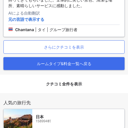
ルアは、その美しいビーチとリラックスした雰囲気で知られ
所、素晴らしいサービスに感動しました。
ており、観光客に人気のスポットです。ガーデン クリフ リゾ
ート&スパは、この魅力的な地域を最大限に活用し、快適で贅
AIによる自動翻訳
沢な滞在を提供しています。
元の言語で表示する
ホテルの周辺には、多くの魅力的な観光スポットがありま
す。ナクルアのビーチでは、美しい砂浜と透明な海を楽しむ
Chantana
|
タイ | グループ旅行者
ことができます。また、近くにはショッピングモールやレス
トラン、バーなどのエンターテイメント施設も充実していま
す。さらに、ガーデン クリフ リゾート&スパは、ナクルアの
さらにクチコミを表示
美しい自然環境を生かしたアウトドアアクティビティも提供
しており、ハイキングやサイクリングなどのアクティビティ
を楽しむことができます。
ルームタイプ&料金一覧へ戻る
ガーデン クリフ リゾート&スパは、ナクルアの魅力を最大限
に活かした滞在を提供しています。パタヤを訪れる際には、
ぜひこの隠れた宝石を選んでみてください。
クチコミ全件を表示
ガーデン クリフ リゾート&スパへのアクセス方法
人気の旅行先
ガーデン クリフ リゾート&スパ【SHA Extra+認定】への最寄
りの空港からのアクセス方法をご紹介します。パタヤには2つ
の主要な空港があります。まず、スワンナプーム国際空港
日本
（バンコク国際空港）からガーデン クリフ リゾート&スパへ
158994軒
のアクセス方法です。空港からタクシーを利用すると、約1時