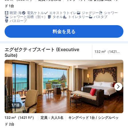
ド 1台
眺望: 海
電気ケトル
エキストラトイレ
ジャグジー
シャワー
シャワーと浴槽（別々）
タオル
トイレタリー
バスタブ
バスローブ
料金を見る
エグゼクティブスイート (Executive
132 m²（1421
Suite)
ft²）
1/18
132 m²（1421 ft²）
定員：大人5名
キングベッド 1台 / シングルベッ
ド 2台