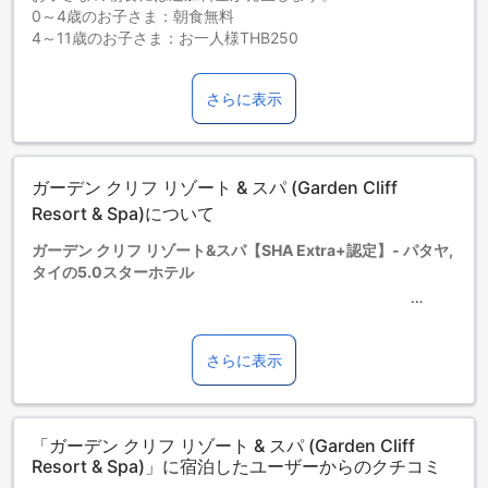
0～4歳のお子さま：朝食無料
4～11歳のお子さま：お一人様THB250
ファミリースイートにご宿泊のお子さまは、追加の朝食料金
はかかりません。
さらに表示
【ご注意】「Deluxe room」（デラックスルーム）のお部屋タ
イプに眺望はございません。
お子さま&エキストラベッド
0～3歳までのお子さま
ガーデン クリフ リゾート & スパ (Garden Cliff
添い寝の場合は宿泊無料です。＜ご注意＞ベビーベッドのご
利用には追加料金が発生する場合があります。また、利用可
Resort & Spa)について
否は空き状況によります。
ガーデン クリフ リゾート&スパ【SHA Extra+認定】- パタヤ,
4～10歳までのお子さま
タイの5.0スターホテル
添い寝の場合は宿泊無料です。
11歳以上の宿泊者は大人とみなされます。
エキストラベッドの追加可否は、ルームタイプにより異なり
ガーデン クリフ リゾート&スパ【SHA Extra+認定】は、パタ
ます。各ルームタイプ欄の記載をお確かめください。ルーム
ヤに位置する5.0スターホテルです。2005年に建てられ、
さらに表示
タイプの欄にエキストラベッド追加のオプションが提示され
2010年に最後のリノベーションが行われました。チェックイ
ていない場合は、エキストラベッドの追加はできません。
ンは午後2時から可能で、チェックアウトは正午までとなって
【ご注意】6部屋以上をご予約の場合は、異なるご予約条件や
います。ホテルには合計230室の客室があり、空港までの所要
追加料金が適用されることがありますのでご了承ください。
「ガーデン クリフ リゾート & スパ (Garden Cliff
時間は120分です。また、このホテルでは、4歳から11歳まで
Resort & Spa)」に宿泊したユーザーからのクチコミ
の子供が無料で宿泊することができます。