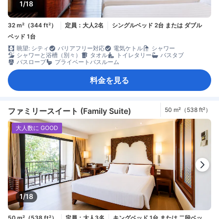
1/18
32 m²（344 ft²）
定員：大人2名
シングルベッド 2台 または ダブル
ベッド 1台
眺望: シティ
バリアフリー対応
電気ケトル
シャワー
シャワーと浴槽（別々）
タオル
トイレタリー
バスタブ
バスローブ
プライベートバスルーム
料金を見る
ファミリースイート (Family Suite)
50 m²（538 ft²）
大人数に GOOD
1/18
50 m²（538 ft²）
定員：大人3名
キングベッド 1台 または 二段ベッ