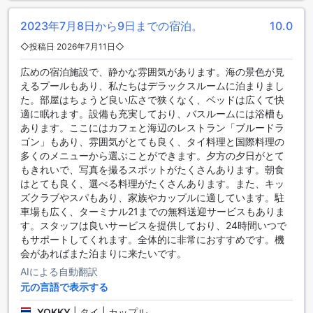
ーでは、涼しいドリンクを楽しみながらリラックスできま
す。ビーチでは、日光浴やウォータースポーツを楽しむこと
2023年7月8日から9日までの宿泊。
10.0
ができます。ガーデン クリフ リゾート&スパ【SHA Extra+認
◇投稿日 2026年7月11日◇
定】は、スポーツ愛好家にとって理想的な滞在先です。
広めの宿泊施設で、静かな雰囲気があります。海の景色が見
便利な設備が揃ったガーデン クリフ リゾート&スパ【SHA
えるプールもあり、私たちはデラックスルームに泊まりまし
Extra+認定】
た。部屋はちょうど良い広さで狭くなく、ベッドは広くて快
適に眠れます。設備も充実しており、バスルームには浴槽も
ガーデン クリフ リゾート&スパ【SHA Extra+認定】は、快適
あります。ここにはカフェと海辺のレストラン「ブルードラ
な滞在をサポートするためにさまざまな便利な設備を提供し
ゴン」もあり、雰囲気がとても良く、タイ料理と国際料理の
ています。24時間ルームサービスがあり、いつでもお部屋で
多くのメニューから選ぶことができます。夕方の夕日がとて
の食事を楽しむことができます。また、お部屋の清掃も毎日
もきれいで、写真を撮るスポットがたくさんあります。朝食
行われ、快適な環境を維持します。
はとても良く、選べる料理がたくさんあります。また、キッ
ホテル内にはセーフティボックスがあり、貴重品を安全に保
ズクラブやスパもあり、家族やカップルに適しています。駐
管することができます。フロントデスクのコンシェルジュは
車場も広く、ターミナル21までの無料送迎サービスもありま
親切でフレンドリーであり、お客様の要望や質問に迅速に対
す。スタッフは良いサービスを提供しており、24時間いつで
応します。公共エリアではWi-Fiが利用可能で、インターネッ
もサポートしてくれます。全体的に非常におすすめです。機
トに接続することができます。
会があればまた泊まりに来たいです。
さらに、ガーデン クリフ リゾート&スパ【SHA Extra+認定】
AIによる自動翻訳
では、喫煙エリアが指定されており、禁煙ルームと喫煙ルー
元の言語で表示する
ムの選択肢を提供しています。全客室で無料のWi-Fiが利用で
き、ビジネスやレジャーの両方でインターネットを快適に利
YOKKY
|
タイ | カップル