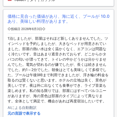
用することができます。
荷物の預かりやコンビニエンスストアもあり、旅行者の便利
を考えた設備が整っています。ガーデン クリフ リゾート&ス
価格に見合った価値があり、海に近く、プールが
10.0
パ【SHA Extra+認定】は、快適で便利な滞在を提供するため
あり、美味しい料理があります。
に、さまざまな設備を備えています。
◇投稿日 2026年6月3日◇
ガーデン クリフ リゾート&スパ【SHA Extra+認定】のお客様
評価が高評価！
1泊しましたが、部屋はそれほど新しくありませんでした。ツ
インベッドを予約しましたが、大きなベッドが用意されてい
ガーデン クリフ リゾート&スパ【SHA Extra+認定】は、お客
ました。部屋の熱い水は全く温かくなく、エアコンは問題な
様から高い評価を得ています。総合評価は8.1であり、特にコ
く冷たいです。音はあまり遮音されておらず、どこからかタ
ストパフォーマンスに関しては8.1と高く評価されています。
バコの匂いが漂ってきて、トイレの中かどうかは分かりませ
施設に関しても8.0と高く評価されており、清潔感に関しては
んでした。電気が切れるのが嫌でしたが、長くは続きません
8.2という高い評価を得ています。また、スタッフのパフォー
でした。約1～2分でした。朝食はとても美味しくて多様でし
マンスに関しても8.2と高い評価を得ており、お客様からの信
た。プールは午後9時まで利用できましたが、浮き輪の料金を
頼が厚いホテルとなっています。
取るのは賢くないと思います。ホテルの立地は良く、景色が
美しいです。夜は外に出なくても食事ができ、ライブ音楽も
快適な客室設備で贅沢な滞在を
楽しめます。私の知る限りでは、部屋にはすべてバルコニー
がありますが、海の景色は部屋のタイプによって異なりま
ガーデン クリフ リゾート&スパ【SHA Extra+認定】は、快適
す。全体として満足で、機会があれば再度宿泊したいです。
な客室設備を提供しており、贅沢な滞在をお約束します。客
AIによる自動翻訳
室にはエアコンが完備されており、常に快適な温度を保つこ
元の言語で表示する
とができます。バスローブやヘアドライヤーも備えられてい