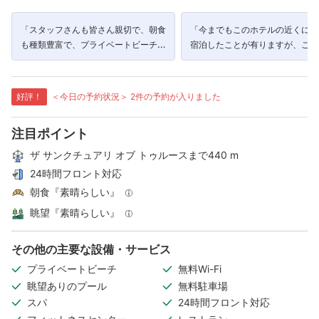
「スタッフさんも皆さん親切で、朝食
「今までもこのホテルの近くに何
も種類豊富で、プライベートビーチも
宿泊したことが有りますが、この
プールもありとてもいいホテルでし
ルは自分にとって最高でした。」
た！」
好評！
＜今日の予約状況＞ 2件の予約が入りました
注目ポイント
ザ サンクチュアリ オブ トゥルースまで440 m
24時間フロント対応
朝食『素晴らしい』
眺望『素晴らしい』
その他の主要な設備・サービス
プライベートビーチ
無料Wi-Fi
眺望ありのプール
無料駐車場
スパ
24時間フロント対応