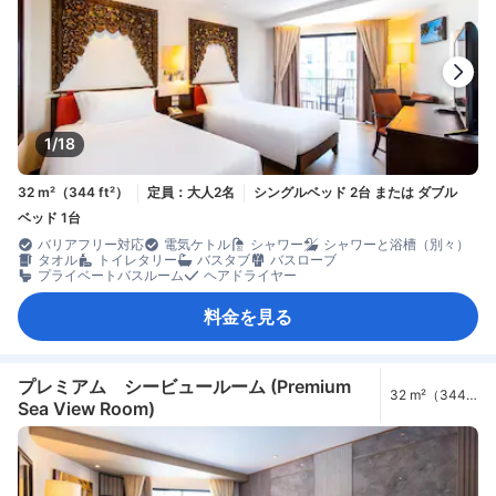
1/18
32 m²（344 ft²）
定員：大人2名
シングルベッド 2台 または ダブル
ベッド 1台
バリアフリー対応
電気ケトル
シャワー
シャワーと浴槽（別々）
タオル
トイレタリー
バスタブ
バスローブ
プライベートバスルーム
ヘアドライヤー
料金を見る
プレミアム シービュールーム (Premium
32 m²（344
Sea View Room)
ft²）