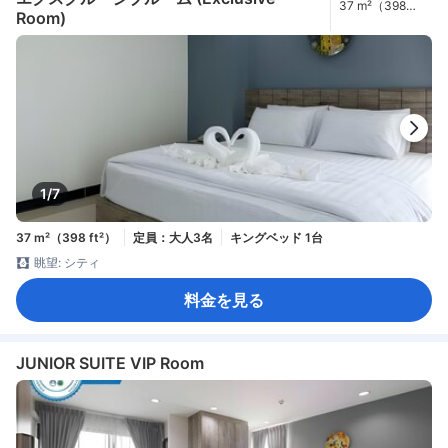
37 m²（398
Room)
ft²）
1/7
37 m²（398 ft²）
定員：大人3名
キングベッド 1台
眺望: シティ
料金を見る
JUNIOR SUITE VIP Room