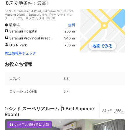
8.7
立地条件：最高!
66 Soi 1, Tedsaban 4 Road, Pakpreaw Sub-district,
Mueang District, Saraburi, サラブリー シティ セン
ター, サラブリ, サラブリ, タイ, 18000
駐車場
無料
Saraburi Hospital
260 ｍ
Saraburi Provincial Practice Center No. 2, Thong Phum Phuang Temple
540 ｍ
G S N Park
780 ｍ
地図でみる
周辺情報をチェック
お役立ち情報
コスパ
8.8
ロケーション評価
8.7
1ベッド スーペリアルーム (1 Bed Superior
24 m²（258
Room)
ft²）
カップル旅行者に人気