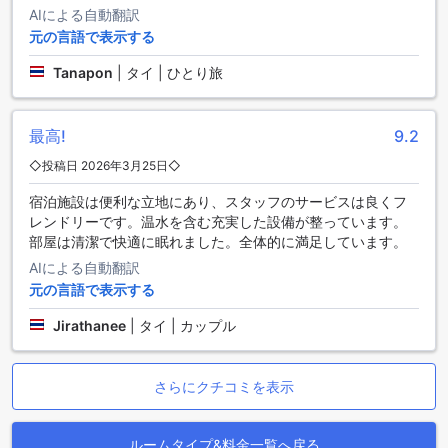
す。特に、タイの伝統的な料理を楽しめる屋台やレストラン
AIによる自動翻訳
は、地元の食文化を体験する絶好の機会です。
元の言語で表示する
また、サラブリー シティ センター周辺には、歴史的な寺院や
Tanapon
|
タイ | ひとり旅
文化的な名所も点在しています。例えば、ワット・プラ・シ
ー・サラブリーは、訪れる価値のある美しい寺院で、静かな
雰囲気の中で心を落ち着けることができます。さらに、サラ
ブリーの自然を堪能できる公園や緑地もあり、散策やピクニ
最高!
9.2
ックを楽しむことができます。サラブリー シティ センター
◇投稿日 2026年3月25日◇
は、観光と地元の生活が交錯する魅力的なスポットであり、
訪れる人々にとって忘れられない体験を提供してくれるでし
宿泊施設は便利な立地にあり、スタッフのサービスは良くフ
ょう。
レンドリーです。温水を含む充実した設備が整っています。
部屋は清潔で快適に眠れました。全体的に満足しています。
サラブリへのアクセス：グライ ガン プレイス ホテルまでの道
AIによる自動翻訳
のり
元の言語で表示する
サラブリへのアクセスは非常に便利で、最寄りの空港からグ
Jirathanee
|
タイ | カップル
ライ ガン プレイス ホテルまでの移動もスムーズです。最も近
い空港は、バンコクのスワンナプーム国際空港（BKK）で、
約120キロメートルの距離にあります。空港からはタクシーや
さらにクチコミを表示
シャトルバスを利用することができ、所要時間は約1時間30分
から2時間程度です。タクシーを利用する場合、空港のタクシ
ー乗り場で乗車し、目的地を告げるだけで簡単にアクセスで
ルームタイプ&料金一覧へ戻る