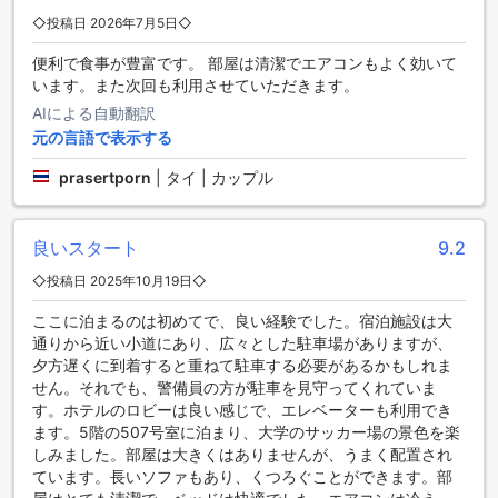
レーニング後には、サウナやジャグジーでリフレッシュする
◇投稿日 2026年7月5日◇
こともできます。
便利で食事が豊富です。 部屋は清潔でエアコンもよく効いて
います。また次回も利用させていただきます。
便利な施設が揃ったグライ ガン プレイス ホテル
AIによる自動翻訳
グライ ガン プレイス ホテルは、さまざまな便利な施設を提供
元の言語で表示する
しています。ホテル内にはセーフティボックスがあり、貴重
品を安全に保管することができます。また、コンシェルジュ
prasertporn
|
タイ | カップル
サービスも利用でき、観光情報やレストランの予約など、
様々なお手伝いをしてくれます。
ホテル内の公共エリアでは、Wi-Fiが利用可能です。お部屋に
良いスタート
9.2
も無料のWi-Fiが完備されており、快適なインターネット接続
◇投稿日 2025年10月19日◇
が可能です。また、喫煙エリアも指定されているため、喫煙
者の方も安心して滞在することができます。
ここに泊まるのは初めてで、良い経験でした。宿泊施設は大
さらに、荷物の預かりサービスや毎日のハウスキーピングサ
通りから近い小道にあり、広々とした駐車場がありますが、
ービスも提供されています。また、ホテル内にはコインラン
夕方遅くに到着すると重ねて駐車する必要があるかもしれま
ドリーもあり、洗濯物のお手入れも簡単に済ませることがで
せん。それでも、警備員の方が駐車を見守ってくれていま
きます。グライ ガン プレイス ホテルでは、快適な滞在をサポ
す。ホテルのロビーは良い感じで、エレベーターも利用でき
ートする便利な施設が充実しています。
ます。5階の507号室に泊まり、大学のサッカー場の景色を楽
しみました。部屋は大きくはありませんが、うまく配置され
便利な交通施設を提供するグライ ガン プレイス ホテル
ています。長いソファもあり、くつろぐことができます。部