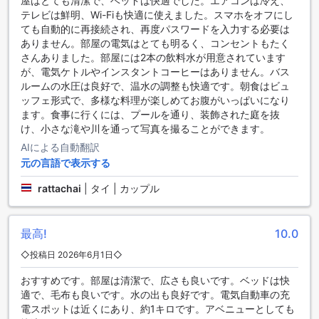
屋はとても清潔で、ベッドは快適でした。エアコンは冷え、
グライ ガン プレイス ホテルは、お客様の快適な滞在をサポー
テレビは鮮明、Wi-Fiも快適に使えました。スマホをオフにし
トするため、便利な交通施設を提供しています。ホテル内に
ても自動的に再接続され、再度パスワードを入力する必要は
は無料の駐車場があり、お客様の車を安全に保管できます。
ありません。部屋の電気はとても明るく、コンセントもたく
また、ホテルはシャトルサービスも提供しており、周辺エリ
さんありました。部屋には2本の飲料水が用意されています
アへの移動が簡単にできます。さらに、ホテル内には追加料
が、電気ケトルやインスタントコーヒーはありません。バス
金なしで利用できる駐車場もあり、お客様の車を心配するこ
ルームの水圧は良好で、温水の調整も快適です。朝食はビュ
となく滞在を楽しむことができます。グライ ガン プレイス ホ
ッフェ形式で、多様な料理が楽しめてお腹がいっぱいになり
テルは、交通の便利さを考慮しており、お客様の快適な移動
ます。食事に行くには、プールを通り、装飾された庭を抜
をサポートします。
け、小さな滝や川を通って写真を撮ることができます。
AIによる自動翻訳
グライ ガン プレイス ホテルのダイニング施設
元の言語で表示する
グライ ガン プレイス ホテルでは、豪華なダイニング施設を提
rattachai
|
タイ | カップル
供しています。毎日のハウスキーピングと一緒に、朝食ビュ
ッフェもお楽しみいただけます。
ホテル内のダイニング施設は、快適で広々とした空間で、美
最高!
10.0
味しい料理を提供しています。朝食ビュッフェでは、新鮮な
食材とバラエティ豊かなメニューが用意されており、ゲスト
◇投稿日 2026年6月1日◇
は自分の好みに合わせて選ぶことができます。地元の料理か
ら国際料理まで、幅広い選択肢があります。
おすすめです。部屋は清潔で、広さも良いです。ベッドは快
グライ ガン プレイス ホテルのダイニング施設は、滞在中のゲ
適で、毛布も良いです。水の出も良好です。電気自動車の充
ストにとって食事体験をより一層特別なものにします。快適
電スポットは近くにあり、約1キロです。アベニューとしても