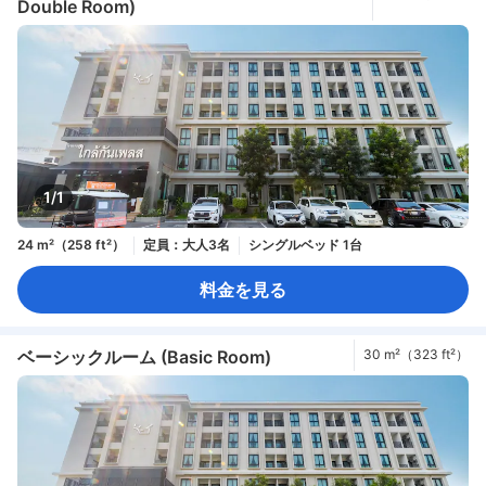
Double Room)
ft²）
1/1
24 m²（258 ft²）
定員：大人3名
シングルベッド 1台
料金を見る
ベーシックルーム (Basic Room)
30 m²（323 ft²）