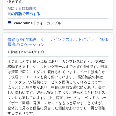
な環境で美味しい料理を楽しむことができるので、リラック
快適です。
スした時間を過ごすことができます。
AIによる自動翻訳
元の言語で表示する
快適な滞在をお約束！グライ ガン プレイス ホテルのお部屋の
魅力
kanorakha
|
タイ | カップル
グライ ガン プレイス ホテルでは、さまざまなお部屋タイプを
ご用意しております。1ベッドスーペリアルームは、24平米の
快適な宿泊施設、ショッピングスポットに近い、
10.0
広さでキングベッドが1台備わっています。2ベッドデラック
最高のロケーション
スルームは、24平米の広さでシングルベッドが2台備わってい
ます。ジュニアスイートは、37平米の広さでキングベッドが1
◇投稿日 2025年1月1日◇
台備わっています。どのお部屋も快適な滞在をお約束しま
ホテルはとても良い場所にあり、ガンプレスに近く、便利に
す。Agodaでの予約は、最高の価格と簡単で手間のかからな
移動できます。ショッピングモールまでわずか5分です。部屋
い体験をお約束します。お得な価格で素敵なお部屋を手に入
は清潔で広く、モダンに装飾されています。ベッドは柔らか
れましょう！
く快適で、エアコンも良く働いています。 宿泊施設の特徴
は、スタッフが親切にサービスを提供してくれることです。
サラブリー シティ センターの魅力
広々とした駐車場があり、朝食は多様な選択肢があり、美味
しい味わいです。WiFiも安定しており、観光客にもビジネス
サラブリー シティ センターは、タイのサラブリ県の中心に位
マンにも適しています。 少し提案したいのは、ベッドのヘッ
置し、訪れる人々に多彩な魅力を提供しています。このエリ
ドボード周辺に電源コンセントをもっと増やすことですが、
アは、地元の文化と現代的な利便性が融合した場所で、観光
全体的に見ると価格に見合った価値がありますし、再び宿泊
客や地元の人々に愛されています。ショッピングモールやレ
するつもりです。
ストラン、カフェが立ち並び、賑やかな雰囲気が漂っていま