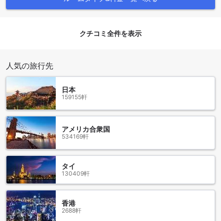
きます。事前に運転手に料金を確認することをお勧めしま
す。
また、もう一つの選択肢として、ドンムアン空港（DMK）か
らの移動も可能です。こちらの空港からは、バスやタクシー
クチコミ全件を表示
を利用してサラブリに向かうことができます。ドンムアン空
港からの移動は、スワンナプーム空港よりも少し時間がかか
る場合がありますが、混雑を避けるための良い選択肢です。
人気の旅行先
どちらの空港からも、サラブリ市内に入ると、グライ ガン プ
レイス ホテルは便利なロケーションに位置しており、観光や
日本
ビジネスでの滞在にも最適な宿泊施設です。
159155軒
グライ ガン プレイス ホテル周辺のランドマークと観光スポッ
ト
アメリカ合衆国
534169軒
グライ ガン プレイス ホテルは、サラブリに位置し、多くの魅
力的なランドマークと観光スポットに囲まれています。近く
にはミットラパップ記念病院やサラブリ病院があり、医療施
タイ
設へのアクセスも便利です。また、近隣にはPTTパークやワ
130409軒
ット・ダオ・サデット、サラブリ県第2実習センター、トン・
プムプアン寺院など、文化的な名所もたくさんあります。さ
らに、アディソンゴルフコースではゴルフを楽しむことがで
香港
き、フードマーケットでは地元の美味しい料理を味わうこと
2688軒
ができます。オソッサパスタジアムやサラブリマヌパシティ