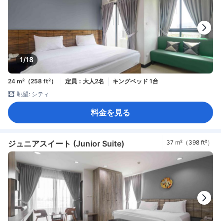
1/18
24 m²（258 ft²）
定員：大人2名
キングベッド 1台
眺望: シティ
料金を見る
ジュニアスイート (Junior Suite)
37 m²（398 ft²）