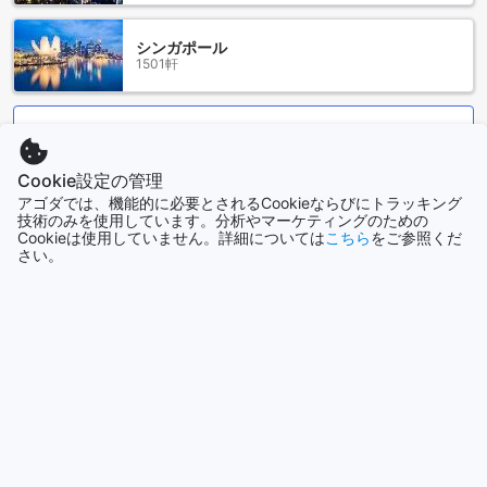
パーク、G S Nパークも近くにあり、自然を楽しむにも最適な
場所です。グライ ガン プレイス ホテルの周辺には、さまざま
シンガポール
な活動や観光名所があり、滞在中には退屈することはありま
1501軒
せん。
便利な公共交通機関が周辺にあるグライ ガン プレイス ホテル
もっと見る
グライ ガン プレイス ホテルは、サラブリ・レイルウェイ駅に
Cookie設定の管理
全て表示
近く、便利な公共交通機関が周辺に充実しています。ホテル
アゴダでは、機能的に必要とされるCookieならびにトラッキング
から徒歩でわずか5分の距離に位置しているため、観光やビジ
技術のみを使用しています。分析やマーケティングのための
ネスでの移動に最適です。
Cookieは使用していません。詳細については
こちら
をご参照くだ
今話題の都市
さい。
サラブリ・レイルウェイ駅は、タイの主要都市へのアクセス
に便利な場所に位置しています。バンコクへの列車は頻繁に
シンガポール
運行されており、わずか1時間で到着することができます。ま
シンガポール
た、他の地域への列車も利用することができ、観光名所やビ
ジネスエリアへのアクセスもスムーズです。
さらに、ホテル周辺にはバス停も多くあります。バスはサラ
ソウル
ブリ市内のさまざまな場所へのアクセスに便利です。観光名
韓国
所やショッピングセンターへのアクセスも簡単で、地元の文
化や風景を楽しむことができます。
グライ ガン プレイス ホテルは、サラブリ・レイルウェイ駅を
ロサンゼルス（CA）
中心に便利な公共交通機関が集まる場所に位置しています。