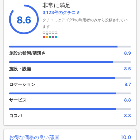
非常に満足
快適なくつろぎの共用ラウンジとテレビエリア
3,123件のクチコミ
8.6
クチコミはアゴダ®の利用者のみから投稿されてい
グライ ガン プレイス ホテルでは、快適なくつろぎのために
広々とした共用ラウンジとテレビエリアを提供しています。
ます
ラウンジはモダンで落ち着いた雰囲気で、ソファや快適な座
席が完備されています。ここでは、ゲスト同士の交流やリラ
ックスした時間を過ごすことができます。また、テレビエリ
アでは、最新の映画やスポーツイベントを楽しむことができ
施設の状態/清潔さ
8.9
ます。忙しい一日の終わりに、ゆっくりとくつろぎながらお
好みの番組をご覧いただけます。共用ラウンジとテレビエリ
施設・設備
8.5
アは、快適な滞在をお楽しみいただくためのお客様のための
特別なスペースです。
ロケーション
8.7
グライ ガン プレイス ホテルのスポーツ施設
サービス
8.8
グライ ガン プレイス ホテルは、サラブリに位置する素晴らし
いスポーツ施設を提供しています。屋外プールでは、快適な
水泳やリラックスできる日光浴を楽しむことができます。プ
コスパ
8.8
ールサイドのデッキチェアでくつろぎながら、美しい景色を
眺めることもできます。また、無料のフィットネスセンター
も利用できます。最新のトレーニング機器が完備されてお
お得な価格の良い部屋
10.0
り、健康やフィットネスに興味のあるゲストに最適です。ト