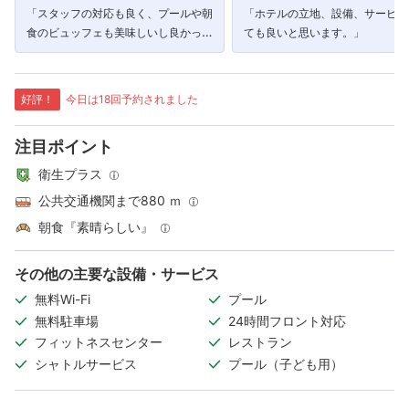
「スタッフの対応も良く、プールや朝
「ホテルの立地、設備、サービス
食のビュッフェも美味しいし良かっ
ても良いと思います。」
た。タイ語が話せ無くても、英語での
対応もしてもらえます。」
好評！
今日は18回予約されました
注目ポイント
衛生プラス
公共交通機関まで880 ｍ
朝食『素晴らしい』
その他の主要な設備・サービス
無料Wi-Fi
プール
無料駐車場
24時間フロント対応
フィットネスセンター
レストラン
シャトルサービス
プール（子ども用）