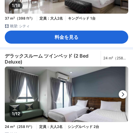
1/18
37 m²（398 ft²）
定員：大人2名
キングベッド 1台
眺望: シティ
料金を見る
デラックスルーム ツインベッド (2 Bed
24 m²（258
Deluxe)
ft²）
1/12
24 m²（258 ft²）
定員：大人2名
シングルベッド 2台