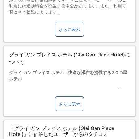
利用には追加料金が発生する場合があります。また、利用可
否は空き状況によります。
3～10歳までのお子さま
添い寝の場合は宿泊無料です。
さらに表示
11歳以上の宿泊者は大人とみなされます。
エキストラベッドの追加可否は、ルームタイプにより異なり
ます。各ルームタイプ欄の記載をお確かめください。ルーム
タイプの欄にエキストラベッド追加のオプションが提示され
グライ ガン プレイス ホテル (Glai Gan Place Hotel)に
ていない場合は、エキストラベッドの追加はできません。
【ご注意】6部屋以上をご予約の場合は、異なるご予約条件や
ついて
追加料金が適用されることがありますのでご了承ください。
グライ ガン プレイス ホテル - 快適な滞在を提供する2.0つ星
ホテル
グライ ガン プレイス ホテルは、サラブリの静かな場所に位置
し、快適な滞在を提供します。2017年に建設されたこのホテ
さらに表示
ルは、107室の客室を提供しており、お客様のニーズに合わせ
た様々なタイプの部屋があります。チェックインは午後2時か
ら可能であり、チェックアウトは正午まで行うことができま
「グライ ガン プレイス ホテル (Glai Gan Place
す。また、このホテルでは、3歳から10歳までのお子様が無料
Hotel)」に宿泊したユーザーからのクチコミ
で宿泊することができる子供ポリシーがあります。