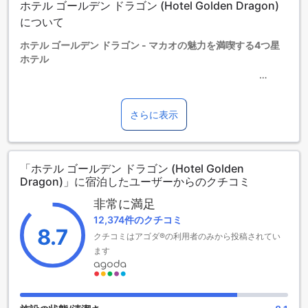
ホテル ゴールデン ドラゴン (Hotel Golden Dragon)
ていない場合は、エキストラベッドの追加はできません。
【ご注意】6部屋以上をご予約の場合は、異なるご予約条件や
について
追加料金が適用されることがありますのでご了承ください。
ホテル ゴールデン ドラゴン - マカオの魅力を満喫する4つ星
ホテル
マカオの中心からわずか5.8kmの距離に位置するホテル ゴー
ルデン ドラゴンは、2005年に建設され、2021年には改装を
さらに表示
施された4つ星ホテルです。空港からはわずか15分のアクセス
で、ビジネスや観光に最適なロケーションを誇ります。483
室の客室は、快適さとスタイルを兼ね備え、訪れるすべての
「ホテル ゴールデン ドラゴン (Hotel Golden
ゲストに心地よい滞在を提供します。
Dragon)」に宿泊したユーザーからのクチコミ
チェックインは午後3時から可能で、チェックアウトは正午12
時まで対応していますので、柔軟なスケジュールでの滞在が
非常に満足
楽しめます。また、2歳から12歳までのお子様は無料で宿泊で
12,374件のクチコミ
きるため、家族旅行にもぴったりの環境が整っています。ホ
8.7
クチコミはアゴダ®の利用者のみから投稿されてい
テル ゴールデン ドラゴンで、マカオの魅力を存分に体験して
ください。
ます
ホテル ゴールデン ドラゴンのスポーツ施設
ホテル ゴールデン ドラゴンでは、アクティブなライフスタイ