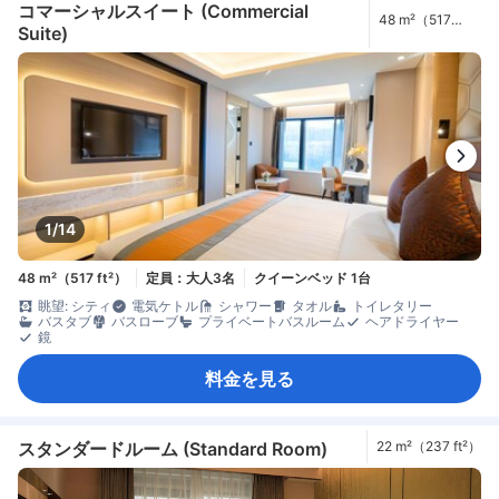
コマーシャルスイート (Commercial
48 m²（517
Suite)
ft²）
1/14
48 m²（517 ft²）
定員：大人3名
クイーンベッド 1台
眺望: シティ
電気ケトル
シャワー
タオル
トイレタリー
バスタブ
バスローブ
プライベートバスルーム
ヘアドライヤー
鏡
料金を見る
スタンダードルーム (Standard Room)
22 m²（237 ft²）