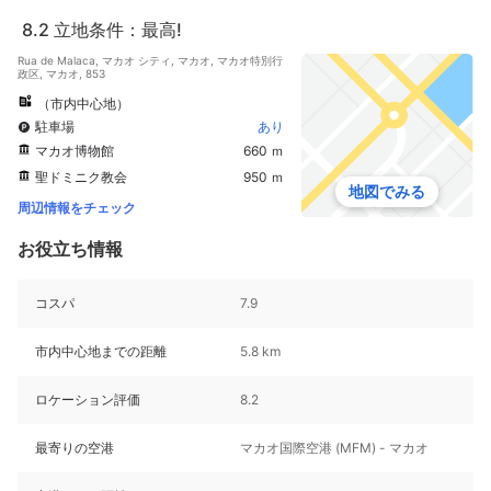
8.2
立地条件：最高!
Rua de Malaca, マカオ シティ, マカオ, マカオ特別行
政区, マカオ, 853
（市内中心地）
駐車場
あり
マカオ博物館
660 ｍ
聖ドミニク教会
950 ｍ
地図でみる
周辺情報をチェック
お役立ち情報
コスパ
7.9
市内中心地までの距離
5.8 km
ロケーション評価
8.2
最寄りの空港
マカオ国際空港 (MFM) - マカオ