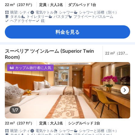
22 m²（237 ft²）
定員：大人2名
ダブルベッド 1台
眺望: シティ
電気ケトル
シャワー
シャワーと浴槽（別々）
タオル
トイレタリー
バスタブ
プライベートバスルーム
ヘアドライヤー
鏡
料金を見る
スーペリア ツインルーム (Superior Twin
22 m²（237
Room)
ft²）
カップル旅行者に人気
1/7
22 m²（237 ft²）
定員：大人2名
シングルベッド 2台
眺望: シティ
電気ケトル
シャワー
シャワーと浴槽（別々）
タオル
トイレタリー
バスタブ
プライベートバスルーム