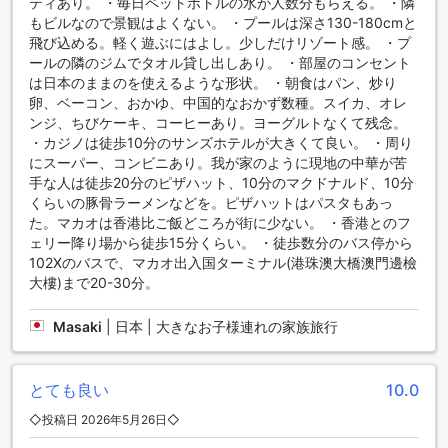
視した施設を整えております。
ティあり。 ・毎日ペットボトルの水が人数分もらえる。 ・隣
もビルなので景観はよくない。 ・プールは深さ130-180cmと
ホテル ゴールデン ドラゴンの客室設備
飛び込める。軽く遊ぶにはよし。少しだけリゾート感。 ・プ
ールの隣のジムでタオル貸し出しあり。 ・部屋のコンセント
ホテル ゴールデン ドラゴンでは、快適な滞在を実現するため
は日本のままのを使えるような形状。 ・朝食はパン、炒り
に、充実した客室設備をご用意しております。エアコン完備
卵、ベーコン、おかゆ、中国的なおかず数種。スイカ、オレ
の客室では、マカオの気候に合わせて快適な温度を保つこと
ンジ、ちびケーキ、コーヒーあり。ヨーグルトなくて残念。
ができ、リラックスしたひとときをお過ごしいただけます。
・カジノは徒歩10分のサンズホテルが大きくて良い。 ・周り
また、テレビや衛星放送・ケーブルテレビが完備されてお
にスーパー、コンビニあり。我が家のように現地の中華が苦
り、さまざまなチャンネルを楽しむことができます。
手な人は徒歩20分のピザハット、10分のマクドナルド、10分
さらに、ミニバーや冷蔵庫も完備されており、冷たい飲み物
くらいの豚骨ラーメンなどを。ピザハットはパスタもあっ
やスナックをいつでも手に入れることができます。お部屋に
た。マカオは香港比ご飯どころが街に少ない。 ・香港とのフ
は、コーヒー・紅茶メーカーや無料のボトル水も用意されて
ェリー降り場から徒歩15分くらい。 ・徒歩数分のバス停から
おり、ゆったりとした時間を過ごすのにぴったりです。バス
102Xのバスで、マカオ出入国ターミナル(港珠澳大橋澳門邊檢
ルームには高品質のアメニティが揃っており、ヘアドライヤ
大樓)まで20-30分。
ーも完備されているため、出発前の準備もスムーズです。ブ
ラックアウトカーテンで外光を遮断し、プライバシーを確保
Masaki
|
日本 | 大きなお子様連れの家族旅行
しつつ、別のリビングルームがあるため、友人や家族と一緒
に過ごす際にも最適な空間を提供します。
とても良い
10.0
ホテル ゴールデン ドラゴンのダイニング施設
◇投稿日 2026年5月26日◇
ホテル ゴールデン ドラゴンでは、ゲストの皆様に快適で便利