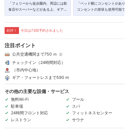
「フェリーから徒歩圏内、周辺には飲
「ベッド横にコンセントがあり日
食店やスーパーなどがある上、ギア灯
コンセントの形状も使用可能でし
台やグランプリ博物館など数箇所の観
た。」
光名所も徒歩圏内。」
好評！
今日は73回予約されました
注目ポイント
公共交通機関まで750 ｍ
チェックイン（24時間対応）
（市内中心地）
ギア・フォートレスまで590 m
その他の主要な設備・サービス
無料Wi-Fi
プール
駐車場
スパ
24時間フロント対応
フィットネスセンター
レストラン
サウナ