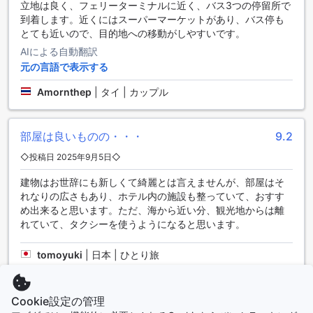
立地は良く、フェリーターミナルに近く、バス3つの停留所で
なダイニング体験を提供しています。お部屋でのリラックス
到着します。近くにはスーパーマーケットがあり、バス停も
したひとときを楽しむためのルームサービスは、24時間利用
とても近いので、目的地への移動がしやすいです。
可能です。お好きな時間にお部屋で食事を楽しめるため、観
AIによる自動翻訳
光の合間や夜遅くのご帰還時にも大変便利です。多彩なメニ
ューからお選びいただけるので、気分に合わせた美味しい料
元の言語で表示する
理をお楽しみいただけます。
Amornthep
|
タイ | カップル
また、毎朝提供されるコンチネンタルブレックファースト
は、旅行のスタートにぴったりの選択肢です。新鮮なパンや
フルーツ、香り高いコーヒーなど、軽やかな朝食をお楽しみ
部屋は良いものの・・・
9.2
いただけます。日々のハウスキーピングサービスと合わせ
て、快適な滞在をサポートし、心温まるおもてなしを体験し
◇投稿日 2025年9月5日◇
ていただけることでしょう。
建物はお世辞にも新しくて綺麗とは言えませんが、部屋はそ
多彩な客室タイプで極上の滞在を実現 - ホテル ゴールデン ド
れなりの広さもあり、ホテル内の施設も整っていて、おすす
ラゴン
め出来ると思います。ただ、海から近い分、観光地からは離
れていて、タクシーを使うようになると思います。
ホテル ゴールデン ドラゴンでは、ゲストのニーズに合わせた
多彩な客室タイプをご用意しています。コンパクトながら快
tomoyuki
|
日本 | ひとり旅
適な22平方メートルのスーペリアダブルルームやツインルー
ム、さらに広々とした48平方メートルのコマーシャルスイー
トダブルルームなど、多様な選択肢が揃っています。海の景
居心地が良い
9.2
Cookie設定の管理
色を楽しめるハーバービュールームや、優雅な78平方メート