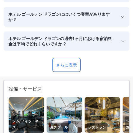
ホテル ゴールデン ドラゴンにはいくつ客室があります
か？
ホテル ゴールデン ドラゴンの過去1ヶ月における宿泊料
金は平均でどれくらいですか？
さらに表示
設備・サービス
ジム/フィットネ
24
ス
屋外プール
レストラン
対