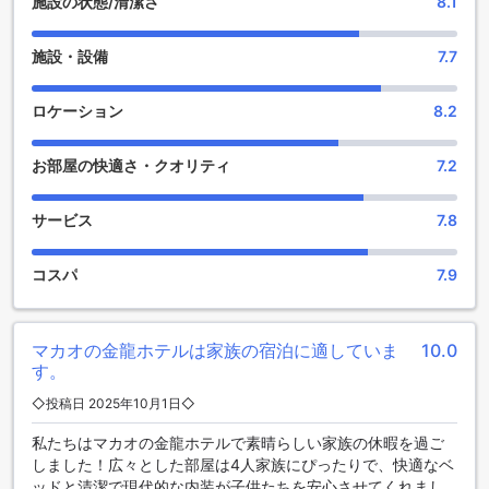
施設の状態/清潔さ
8.1
ルをサポートするための充実したスポーツ施設をご用意して
います。まず、最新のトレーニング機器が揃ったフィットネ
施設・設備
7.7
スセンターでは、宿泊者が自由にエクササイズを楽しむこと
ができます。心地よい空間で、ストレッチやウェイトトレー
ニング、カーディオなど、多彩なトレーニングメニューを自
ロケーション
8.2
分のペースで行うことができます。さらに、フィットネスセ
ンターは無料でご利用いただけるため、気軽に運動を始める
お部屋の快適さ・クオリティ
7.2
ことができます。
また、ホテルの屋外プールは、リフレッシュとリラクゼーシ
ョンの場として最適です。青空の下でのスイミングは、心身
サービス
7.8
ともにリフレッシュできる素晴らしい体験です。プールサイ
ドには、ゆったりとしたデッキチェアが並び、日光浴や読書
コスパ
7.9
を楽しむこともできます。ホテル ゴールデン ドラゴンで、ア
クティブな休日を過ごしながら、リラックスしたひとときを
お楽しみください。
マカオの金龍ホテルは家族の宿泊に適していま
10.0
ホテル ゴールデン ドラゴンの便利な施設
す。
◇投稿日 2025年10月1日◇
ホテル ゴールデン ドラゴンでは、ゲストの快適な滞在をサポ
ートするために、さまざまな便利な施設を提供しています。
私たちはマカオの金龍ホテルで素晴らしい家族の休暇を過ご
客室内での無料Wi-Fiはもちろん、公共エリアでもWi-Fiが利用
しました！広々とした部屋は4人家族にぴったりで、快適なベ
できるため、ビジネスや観光での情報収集もスムーズに行え
ッドと清潔で現代的な内装が子供たちを安心させてくれまし