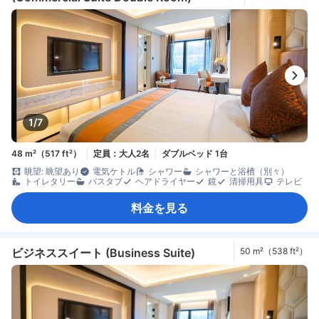
1/7
48 m²（517 ft²）
定員：大人2名
ダブルベッド 1台
眺望: 眺望あり
電気ケトル
シャワー
シャワーと浴槽（別々）
トイレタリー
バスタブ
ヘアドライヤー
鏡
清掃用具
テレビ
料金を見る
ビジネススイート (Business Suite)
50 m²（538 ft²）