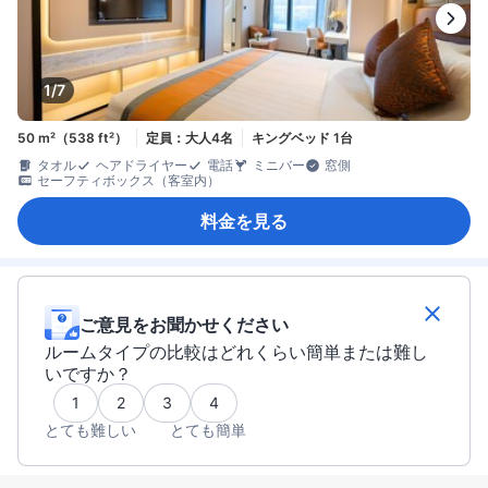
1/7
50 m²（538 ft²）
定員：大人4名
キングベッド 1台
タオル
ヘアドライヤー
電話
ミニバー
窓側
セーフティボックス（客室内）
料金を見る
ご意見をお聞かせください
ルームタイプの比較はどれくらい簡単または難し
いですか？
1
2
3
4
とても難しい
とても簡単