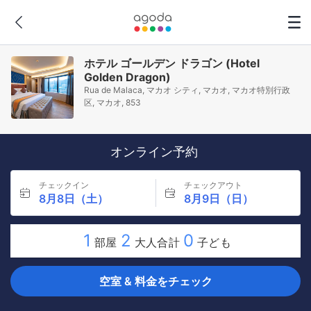
ホテル ゴールデン ドラゴン (Hotel
Golden Dragon)
Rua de Malaca, マカオ シティ, マカオ, マカオ特別行政
区, マカオ, 853
オンライン予約
チェックイン
チェックアウト
8月8日（土）
8月9日（日）
1
2
0
部屋
大人合計
子ども
空室 & 料金をチェック