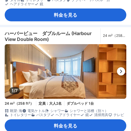
ヘアドライヤー
鏡
料金を見る
ハーバービュー ダブルルーム (Harbour
24 m²（258
View Double Room)
ft²）
1/7
24 m²（258 ft²）
定員：大人2名
ダブルベッド 1台
眺望: 海
電気ケトル
シャワー
シャワーと浴槽（別々）
トイレタリー
バスタブ
ヘアドライヤー
鏡
清掃用具
テレビ
料金を見る