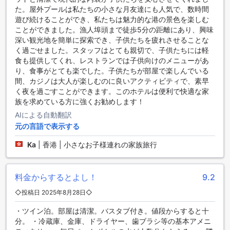
ます。また、毎日のハウスキーピングサービスにより、清潔
た。屋外プールは私たちの小さな月友達にも人気で、数時間
で快適な環境が保たれています。
遊び続けることができ、私たちは魅力的な港の景色を楽しむ
さらに、ゲストのニーズに応じた便利なサービスも充実して
ことができました。漁人埠頭まで徒歩5分の距離にあり、興味
います。ランドリーサービスやドライクリーニングサービス
深い観光地を簡単に探索でき、子供たちを疲れさせることな
を利用すれば、長期滞在でも衣類を清潔に保つことができま
く過ごせました。スタッフはとても親切で、子供たちには軽
す。コンシェルジュサービスでは、観光情報やレストランの
食も提供してくれ、レストランでは子供向けのメニューがあ
予約など、地元のおすすめ情報を提供してくれるので、マカ
り、食事がとても楽でした。子供たちが部屋で楽しんでいる
オの魅力を存分に楽しむことができます。エクスプレスチェ
間、カジノは大人が楽しむのに良いアクティビティで、素早
ックイン/チェックアウトや荷物預かりサービスもあり、忙し
く夜を過ごすことができます。このホテルは便利で快適な家
い旅行者にとって非常に便利です。
族を求めている方に強くお勧めします！
AIによる自動翻訳
ホテル ゴールデン ドラゴンの交通施設
元の言語で表示する
ホテル ゴールデン ドラゴンでは、便利で快適な交通手段を提
Ka
|
香港 | 小さなお子様連れの家族旅行
供しています。宿泊者の皆様は、タクシーサービスを利用し
て、マカオの観光名所やビジネスエリアへ簡単にアクセスで
きます。タクシーは24時間利用可能で、急な移動にも対応し
料金からするとよし！
9.2
ているため、安心してご利用いただけます。
さらに、ホテル内には専用の駐車場も完備されており、車で
◇投稿日 2025年8月28日◇
お越しのお客様にも便利です。ただし、駐車場の利用には料
金が発生しますので、ご注意ください。ホテル ゴールデン ド
・ツイン泊。部屋は清潔。バスタブ付き。値段からすると十
ラゴンは、快適な滞在をサポートするために、交通の便を重
分。 ・冷蔵庫、金庫、ドライヤー、歯ブラシ等の基本アメニ