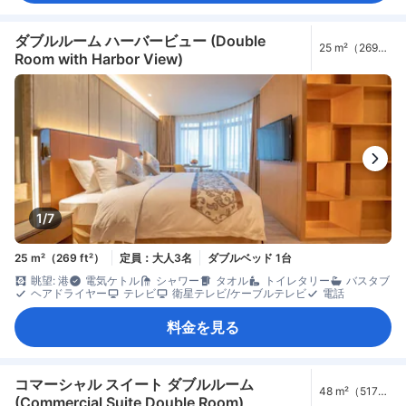
ダブルルーム ハーバービュー (Double
25 m²（269
Room with Harbor View)
ft²）
1/7
25 m²（269 ft²）
定員：大人3名
ダブルベッド 1台
眺望: 港
電気ケトル
シャワー
タオル
トイレタリー
バスタブ
ヘアドライヤー
テレビ
衛星テレビ/ケーブルテレビ
電話
料金を見る
コマーシャル スイート ダブルルーム
48 m²（517
(Commercial Suite Double Room)
ft²）