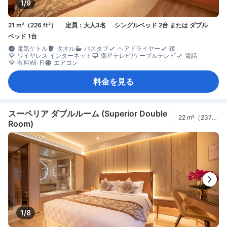
1/9
21 m²（226 ft²）
定員：大人3名
シングルベッド 2台 または ダブル
ベッド 1台
電気ケトル
タオル
バスタブ
ヘアドライヤー
鏡
ワイヤレス インターネット
衛星テレビ/ケーブルテレビ
電話
有料Wi-Fi
エアコン
料金を見る
スーペリア ダブルルーム (Superior Double
22 m²（237
Room)
ft²）
1/8