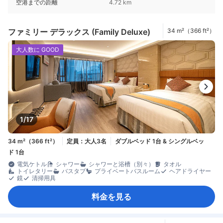
空港までの距離
4.72 km
ファミリー デラックス (Family Deluxe)
34 m²（366 ft²）
大人数に GOOD
1/17
34 m²（366 ft²）
定員：大人3名
ダブルベッド 1台 & シングルベッ
ド 1台
電気ケトル
シャワー
シャワーと浴槽（別々）
タオル
トイレタリー
バスタブ
プライベートバスルーム
ヘアドライヤー
鏡
清掃用具
料金を見る