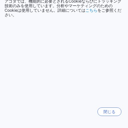
アゴダでは、機能的に必要とされるCookieならびにトラッキング
ルのゴールデンスイートダブルルームなど、特別なひととき
◇投稿日 2024年5月9日◇
技術のみを使用しています。分析やマーケティングのための
を演出する客室もあります。ご家族やグループには、34平方
Cookieは使用していません。詳細については
こちら
をご参照くだ
スタッフの皆さんが自然で丁寧な対応をしてくれる。 部屋も
メートルのファミリーデラックスルームや、快適なダブルル
さい。
広く清潔で、落ち着いて滞在できた。 ホテルから徒歩圏内に
ームに海の眺望が付いたタイプもおすすめです。
24時間のスーパーや飲食店があり、 マッサージ店も近くてと
ても便利。 バス停も様々な方面へ繋がっており便利でした。
マカオシティの魅力
マカオシティは、歴史と現代が融合した魅力的な都市です。
MAKI
|
日本 | カップル
この街は、ポルトガルの植民地時代の影響を色濃く残してお
り、街並みには美しいバロック様式の建物や石畳の道が広が
っています。特に、セナド広場は観光客に人気のスポット
さらにクチコミを表示
で、周囲にはカフェやショップが立ち並び、賑やかな雰囲気
が漂っています。ここでは、地元の特産品や伝統的なスイー
ツを楽しむことができ、訪れる人々にとってはまるで時間が
ルームタイプ&料金一覧へ戻る
止まったかのような感覚を味わえます。
また、マカオシティはエンターテイメントの宝庫でもありま
す。世界的に有名なカジノや豪華なリゾートが点在し、夜に
クチコミ全件を表示
なると華やかなネオンが街を彩ります。特に、マカオタワー
からの眺望は圧巻で、夜景を楽しむための絶好のスポットで
す。さらに、文化的なイベントやフェスティバルも豊富に開
閉じる
人気の旅行先
催されており、訪れるたびに新しい発見があることでしょ
う。マカオシティは、歴史的な魅力と現代的なエンターテイ
メントが共存する、訪れる価値のある場所です。