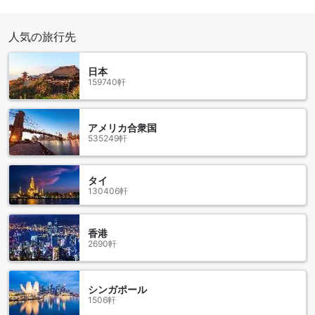
スエリアへの移動が容易で、周辺の観光スポットを訪れる際
にも安心してお車をご利用いただけます。
また、駐車場は広々としており、複数の車両を収容できるた
人気の旅行先
め、グループ旅行や家族での滞在にも最適です。ゴールデン
ネスト サービス アパートメントでは、快適な滞在をサポート
日本
するために、交通施設にも力を入れています。ぜひ、便利な
159740軒
駐車場を利用して、バンコクの魅力を存分に楽しんでくださ
い。
アメリカ合衆国
ゴールデン ネスト サービス アパートメントの客室設備
535249軒
ゴールデン ネスト サービス アパートメントでは、快適な滞在
を約束するために、充実した客室設備を整えています。各部
タイ
屋にはエアコンが完備されており、バンコクの熱帯気候でも
130406軒
快適に過ごせます。また、バルコニーやテラスが付いている
ため、外の新鮮な空気を楽しみながらリラックスすることが
できます。
香港
さらに、客室には衛星放送やケーブルテレビが設置されてお
2690軒
り、好きな番組を楽しむことができます。冷蔵庫も完備され
ているため、飲み物や軽食を冷やしておくことができ、コン
プリメンタリーのボトルウォーターやインスタントコーヒ
シンガポール
ー、紅茶もご用意しています。バスルームにはトイレタリー
1506軒
が揃っており、タオルも豊富にご用意。遮光カーテンがある