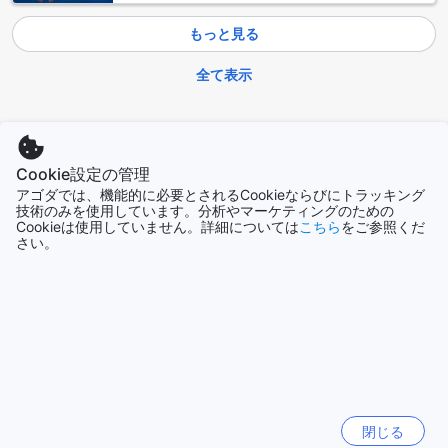
ため、プライバシーを守りながら、静かな環境でお休みいた
もっと見る
だけます。
全て表示
ゴールデン ネスト サービス アパートメントのダイニング施設
ゴールデン ネスト サービス アパートメントでは、快適な滞在
今話題の都市
をサポートするためのダイニング施設が充実しています。特
に、ルームサービスは24時間利用可能で、ゲストはお好きな
Cookie設定の管理
シドニー
時間にお部屋で美味しい食事を楽しむことができます。多彩
オーストラリア
アゴダでは、機能的に必要とされるCookieならびにトラッキング
なメニューから選べる料理は、タイの伝統的な味から国際色
技術のみを使用しています。分析やマーケティングのための
豊かな料理まで幅広く取り揃えており、どなたでも満足いた
Cookieは使用していません。詳細については
こちら
をご参照くだ
だけることでしょう。
さい。
済州（チェジュ）
また、日々のハウスキーピングサービスも提供されており、
韓国
清潔で快適な空間を保つことができます。食事を心ゆくまで
楽しんだ後は、スタッフが丁寧にお部屋を整えてくれるの
で、リラックスしたひとときをお過ごしいただけます。ゴー
ハノイ
ルデン ネスト サービス アパートメントでの滞在は、食事とサ
ベトナム
ービスの両方において、特別な体験を提供します。
ゴールデン ネスト サービス アパートメントの客室紹介
香港
香港
閉じる
バンコクの中心に位置するゴールデン ネスト サービス アパー