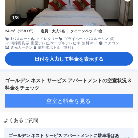
1/8
24 m²（258 ft²）
定員：大人2名
クイーンベッド 1台
1バスルーム
トイレタリー
プライベートバスルーム
鏡
清掃用具
衛星テレビ/ケーブルテレビ
無料Wi-Fi
エアコン
遮光カーテン
飲料水ボトル（無料）
日付を入力して料金を表示する
ゴールデン ネスト サービス アパートメントの空室状況 &
料金をチェック
空室と料金を見る
よくあるご質問
ゴールデン ネスト サービス アパートメントに駐車場はあ