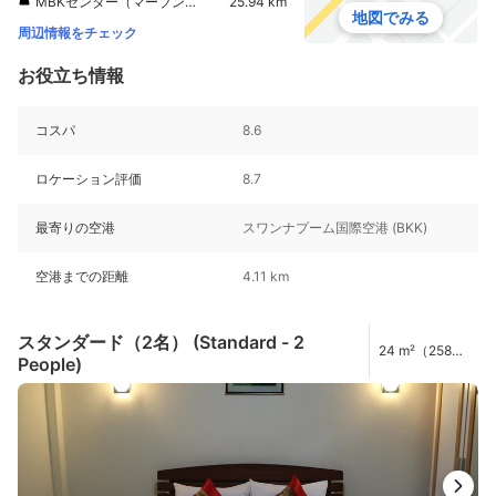
MBKセンター（マーブンクロンセンター）
25.94 km
地図でみる
周辺情報をチェック
お役立ち情報
コスパ
8.6
ロケーション評価
8.7
最寄りの空港
スワンナプーム国際空港 (BKK)
空港までの距離
4.11 km
スタンダード（2名） (Standard - 2
24 m²（258
People)
ft²）