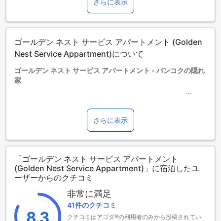
さらに表示
13歳以上の宿泊者は大人とみなされます。
エキストラベッドの追加可否は、ルームタイプにより異なり
ます。各ルームタイプ欄の記載をお確かめください。ルーム
タイプの欄にエキストラベッド追加のオプションが提示され
ゴールデン ネスト サービス アパートメント (Golden
ていない場合は、エキストラベッドの追加はできません。
【ご注意】6部屋以上をご予約の場合は、異なるご予約条件や
Nest Service Appartment)について
追加料金が適用されることがありますのでご了承ください。
ゴールデン ネスト サービス アパートメント - バンコクの隠れ
家
バンコクの中心に位置するゴールデン ネスト サービス アパー
トメントは、洗練された4つ星の宿泊施設で、快適さと便利さ
さらに表示
を兼ね備えた理想的な滞在先です。空港からわずか10分の距
離にあり、観光やビジネスの拠点としても最適です。全39室
の客室は、モダンなインテリアと充実した設備を備え、訪れ
「ゴールデン ネスト サービス アパートメント
るゲストに心地よい空間を提供します。
(Golden Nest Service Appartment)」に宿泊したユ
チェックアウトは正午12時まで可能で、ゆったりとした朝を
ーザーからのクチコミ
楽しむことができます。ただし、当ホテルの子供ポリシーに
より、お子様の宿泊は無料ではなく、追加料金が発生する場
非常に満足
合がありますのでご注意ください。ゴールデン ネスト サービ
41件のクチコミ
ス アパートメントで、バンコクの魅力を存分に体験してくだ
8.3
クチコミはアゴダ®の利用者のみから投稿されてい
さい。