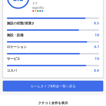
ます
ゴールデン ネスト サービス アパートメントの便利な施設
ゴールデン ネスト サービス アパートメントでは、滞在中の快
適さを追求するために、さまざまな便利な施設を提供してい
施設の状態/清潔さ
8.5
ます。まず、ルームサービスを利用すれば、手軽にお部屋で
食事を楽しむことができ、ゆったりとした時間を過ごせま
施設・設備
7.8
す。お好きな料理を選んで、リラックスしたひとときをお部
屋でお楽しみいただけます。
さらに、全客室には無料のWi-Fiが完備されており、公共エリ
ロケーション
8.7
アでも快適にインターネットを利用できます。ビジネスでの
利用や観光情報の検索に便利です。また、毎日のハウスキー
サービス
7.9
ピングサービスもあり、清潔で快適な空間を保つことができ
ます。ゴールデン ネスト サービス アパートメントは、充実し
た施設で皆様をお迎えし、思い出に残る滞在を提供します。
コスパ
8.6
ゴールデン ネスト サービス アパートメントの交通施設
ルームタイプ&料金一覧へ戻る
バンコクの中心に位置するゴールデン ネスト サービス アパー
トメントでは、宿泊者に便利な交通施設を提供しています。
このアパートメントには、無料の専用駐車場が完備されてお
り、車でのアクセスが非常にスムーズです。観光地やビジネ
クチコミ全件を表示