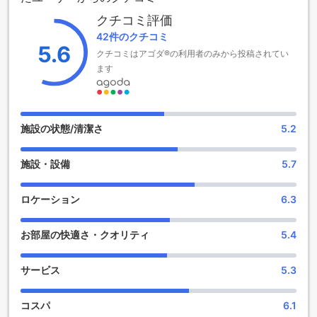
いお知らせがあります。2歳から3歳のお子様は、無料で宿泊
クチコミ評価
できるため、家族全員での楽しいひとときをお過ごしいただ
42件のクチコミ
けます。グランド パラダイス ハイウェイ ホテル タイピン
5.6
クチコミはアゴダ®の利用者のみから投稿されてい
で、心温まる滞在を体験してみませんか？
ます
グランド パラダイス ハイウェイ ホテル タイピンのエンターテ
イメント施設
グランド パラダイス ハイウェイ ホテル タイピンでは、宿泊
施設の状態/清潔さ
5.2
客がリラックスしながら楽しめる多彩なエンターテイメント
施設が整っています。まず、ホテル内のショップでは、地元
施設・設備
5.7
の特産品やお土産を手に入れることができ、旅行の思い出を
彩ります。様々な商品が揃っており、ショッピングを楽しむ
ことができますので、ぜひ立ち寄ってみてください。
ロケーション
6.3
さらに、ホテルの美しい庭園は、静かなひとときを過ごすの
に最適なスポットです。緑豊かな環境の中で散策したり、ゆ
お部屋の快適さ・クオリティ
5.4
ったりとした時間を楽しんだりすることができ、心身ともに
リフレッシュできます。自然に囲まれた空間で、日々の喧騒
を忘れ、リラックスした時間をお過ごしいただけます。
サービス
5.3
グランド パラダイス ハイウェイ ホテル タイピンの便利な施設
コスパ
6.1