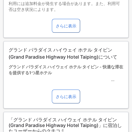
利用には追加料金が発生する場合があります。また、利用可
否は空き状況によります。
2～3歳までのお子さま
添い寝の場合は宿泊無料です。
さらに表示
4歳以上の宿泊者は大人とみなされます。
エキストラベッドの追加可否は、ルームタイプにより異なり
ます。各ルームタイプ欄の記載をお確かめください。ルーム
タイプの欄にエキストラベッド追加のオプションが提示され
グランド パラダイス ハイウェイ ホテル タイピン
ていない場合は、エキストラベッドの追加はできません。
【ご注意】6部屋以上をご予約の場合は、異なるご予約条件や
(Grand Paradise Highway Hotel Taiping)について
追加料金が適用されることがありますのでご了承ください。
グランド パラダイス ハイウェイ ホテル タイピン - 快適な滞在
を提供する1つ星ホテル
タイピンの中心に位置するグランド パラダイス ハイウェイ ホ
テル タイピンは、旅行者にとって理想的な宿泊先です。この1
さらに表示
つ星ホテルは、全32室の客室を備えており、シンプルであり
ながら快適な空間を提供しています。ビジネスや観光で訪れ
る方々にとって、便利なロケーションと必要な設備が整って
「グランド パラダイス ハイウェイ ホテル タイピン
いるため、安心してお過ごしいただけます。
(Grand Paradise Highway Hotel Taiping)」に宿泊し
チェックアウトは正午12時まで可能で、ゆったりとした時間
たユーザーからのクチコミ
を楽しむことができます。また、家族連れのお客様にも嬉し