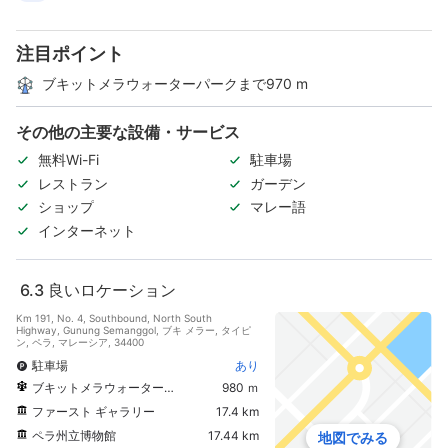
注目ポイント
ブキットメラウォーターパークまで970 m
その他の主要な設備・サービス
無料Wi-Fi
駐車場
レストラン
ガーデン
ショップ
マレー語
インターネット
6.3
良いロケーション
Km 191, No. 4, Southbound, North South
Highway, Gunung Semanggol, ブキ メラー, タイピ
ン, ペラ, マレーシア, 34400
駐車場
あり
ブキットメラウォーターパーク
980 ｍ
ファースト ギャラリー
17.4 km
ペラ州立博物館
17.44 km
地図でみる