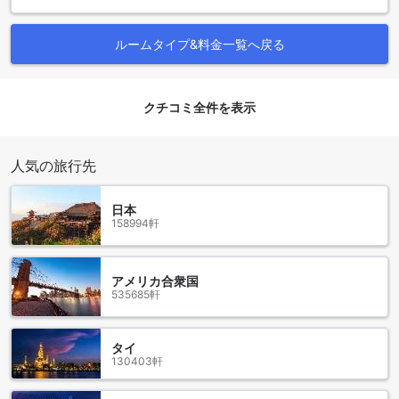
グランド パラダイス ハイウェイ ホテル タイピンでは、宿泊
客の快適さを最優先に考えた便利な施設が整っています。ホ
ルームタイプ&料金一覧へ戻る
テル内の公共エリアでは、無料のWi-Fiが提供されており、チ
ェックイン後すぐにインターネット接続が可能です。これに
より、観光情報の検索や、ビジネスの連絡をスムーズに行う
ことができ、滞在中のストレスを軽減します。
クチコミ全件を表示
さらに、全客室でも無料Wi-Fiを利用できるため、プライベー
トな空間でリラックスしながら、必要な情報をいつでも手に
入れることができます。旅行中の大切な瞬間をシェアした
人気の旅行先
り、仕事を続けたりする際に、快適なインターネット環境が
整っているのは、現代の旅行者にとって大きな魅力です。グ
ランド パラダイス ハイウェイ ホテル タイピンで、便利で快
日本
適な滞在をお楽しみください。
158994軒
便利な駐車場施設を完備したグランド パラダイス ハイウェイ
ホテル タイピン
アメリカ合衆国
535685軒
グランド パラダイス ハイウェイ ホテル タイピンは、訪れる
ゲストにとって便利な駐車場施設を提供しています。広々と
タイ
した駐車スペースは、宿泊者が安心して車を停められるよう
130403軒
に設計されており、ホテルのすぐ近くに位置しています。こ
のため、観光やビジネスでの移動がスムーズに行えるのが大