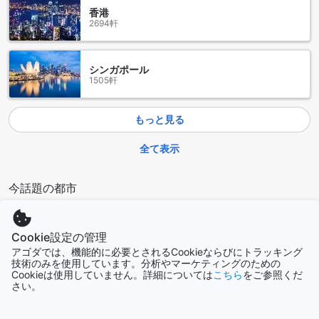
きな魅力です。
香港
また、駐車場は24時間利用可能で、夜遅くに到着するゲスト
2694軒
にも安心です。周囲の交通状況を考慮し、アクセスも良好な
ため、車での移動が快適に行えます。グランド パラダイス ハ
イウェイ ホテル タイピンでの滞在中は、ぜひこの便利な駐車
シンガポール
場を活用し、自由な旅をお楽しみください。
1505軒
グランド パラダイス ハイウェイ ホテル タイピンの客室設備
もっと見る
グランド パラダイス ハイウェイ ホテル タイピンでは、快適
な滞在を実現するために、充実した客室設備を提供していま
全て表示
す。すべての客室にはエアコンが完備されており、外の暑さ
を気にせず、心地よい室温でリラックスできます。旅の疲れ
今話題の都市
を癒し、ゆったりとした時間を過ごすための最適な環境が整
っています。
さらに、各部屋にはテレビも設置されており、さまざまなチ
シンガポール
ャンネルを楽しむことができます。お気に入りの番組や映画
シンガポール
Cookie設定の管理
を観ながら、くつろぎのひとときを過ごすことができるでし
アゴダでは、機能的に必要とされるCookieならびにトラッキング
ょう。グランド パラダイス ハイウェイ ホテル タイピンの客
技術のみを使用しています。分析やマーケティングのための
室は、快適さと楽しさを兼ね備えた理想的な空間です。
Cookieは使用していません。詳細については
こちら
をご参照くだ
ソウル
さい。
韓国
グランド パラダイス ハイウェイ ホテル タイピンのダイニング
施設